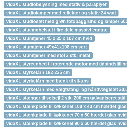
vidaXL studiobelysning med stativ & paraplyer
vidaXL studiolamper med reflektor og stativ 24 watt
vidaXL studiosæt med grøn fotobaggrund og lamper 60
vidaXL stuemøbelsæt i fire dele massivt egetræ
vidaXL stumtjener 45 x 35 x 107 cm hvid
vidaXL stumtjener 49x41x108 cm sort
vidaXL stumtjener med stol 2 stk. metal
vidaXL styreenhed til roterende motor med tidsindstillin
vidaXL styrketårn 182-235 cm
vidaXL styrketårn med bænk til sit-ups
vidaXL styrketårn med vægtstang- og håndvægtsæt 30,
vidaXL stænger til solsejl 2 stk. 200 cm galvaniseret stål
vidaXL stænkplade til køkkenet 100 x 40 cm hærdet glas
vidaXL stænkplade til køkkenet 70 x 60 hærdet glas hvid
vidaXL stænkplade til køkkenet 90 x 60 hærdet glas hvid