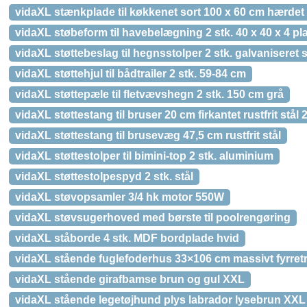
vidaXL stænkplade til køkkenet sort 100 x 60 cm hærdet
vidaXL støbeform til havebelægning 2 stk. 40 x 40 x 4 pla
vidaXL støttebeslag til hegnsstolper 2 stk. galvaniseret s
vidaXL støttehjul til bådtrailer 2 stk. 59-84 cm
vidaXL støttepæle til fletvævshegn 2 stk. 150 cm grå
vidaXL støttestang til bruser 20 cm firkantet rustfrit stål 
vidaXL støttestang til brusevæg 47,5 cm rustfrit stål
vidaXL støttestolper til bimini-top 2 stk. aluminium
vidaXL støttestolpespyd 2 stk. stål
vidaXL støvopsamler 3/4 hk motor 550W
vidaXL støvsugerhoved med børste til poolrengøring
vidaXL ståborde 4 stk. MDF bordplade hvid
vidaXL stående fuglefoderhus 33×106 cm massivt fyrret
vidaXL stående girafbamse brun og gul XXL
vidaXL stående legetøjhund plys labrador lysebrun XXL