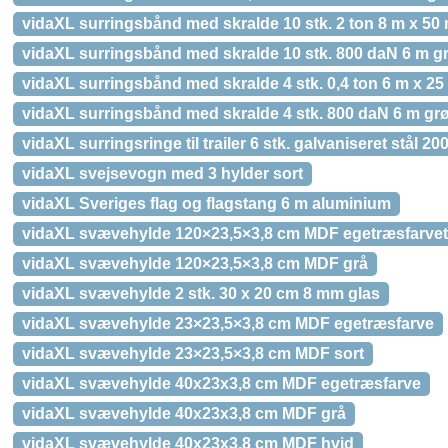
vidaXL surringsbånd med skralde 10 stk. 2 ton 8 m x 5
vidaXL surringsbånd med skralde 10 stk. 800 daN 6 m g
vidaXL surringsbånd med skralde 4 stk. 0,4 ton 6 m x 2
vidaXL surringsbånd med skralde 4 stk. 800 daN 6 m gr
vidaXL surringsringe til trailer 6 stk. galvaniseret stål 20
vidaXL svejsevogn med 3 hylder sort
vidaXL Sveriges flag og flagstang 6 m aluminium
vidaXL svævehylde 120×23,5×3,8 cm MDF egetræsfarvet
vidaXL svævehylde 120×23,5×3,8 cm MDF grå
vidaXL svævehylde 2 stk. 30 x 20 cm 8 mm glas
vidaXL svævehylde 23×23,5×3,8 cm MDF egetræsfarve
vidaXL svævehylde 23×23,5×3,8 cm MDF sort
vidaXL svævehylde 40x23x3,8 cm MDF egetræsfarve
vidaXL svævehylde 40x23x3,8 cm MDF grå
vidaXL svævehylde 40x23x3,8 cm MDF hvid