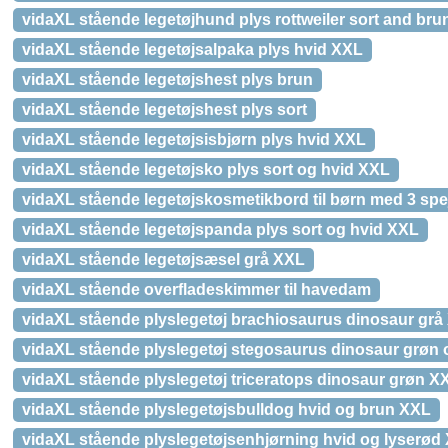
vidaXL stående legetøjhund plys rottweiler sort and br
vidaXL stående legetøjsalpaka plys hvid XXL
vidaXL stående legetøjshest plys brun
vidaXL stående legetøjshest plys sort
vidaXL stående legetøjsisbjørn plys hvid XXL
vidaXL stående legetøjsko plys sort og hvid XXL
vidaXL stående legetøjskosmetikbord til børn med 3 spej
vidaXL stående legetøjspanda plys sort og hvid XXL
vidaXL stående legetøjsæsel grå XXL
vidaXL stående overfladeskimmer til havedam
vidaXL stående plyslegetøj brachiosaurus dinosaur grå
vidaXL stående plyslegetøj stegosaurus dinosaur grøn
vidaXL stående plyslegetøj triceratops dinosaur grøn X
vidaXL stående plyslegetøjsbulldog hvid og brun XXL
vidaXL stående plyslegetøjsenhjørning hvid og lyserød