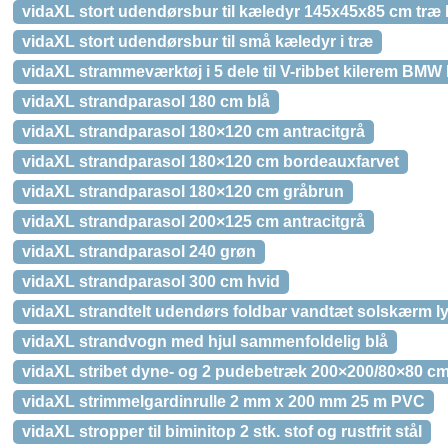
vidaXL stort udendørsbur til kæledyr 145x45x85 cm træ 
vidaXL stort udendørsbur til små kæledyr i træ
vidaXL strammeværktøj i 5 dele til V-ribbet kilerem BMW
vidaXL strandparasol 180 cm blå
vidaXL strandparasol 180×120 cm antracitgrå
vidaXL strandparasol 180×120 cm bordeauxfarvet
vidaXL strandparasol 180×120 cm gråbrun
vidaXL strandparasol 200×125 cm antracitgrå
vidaXL strandparasol 240 grøn
vidaXL strandparasol 300 cm hvid
vidaXL strandtelt udendørs foldbar vandtæt solskærm l
vidaXL strandvogn med hjul sammenfoldelig blå
vidaXL stribet dyne- og 2 pudebetræk 200×200/80×80 c
vidaXL strimmelgardinrulle 2 mm x 200 mm 25 m PVC
vidaXL stropper til biminitop 2 stk. stof og rustfrit stål