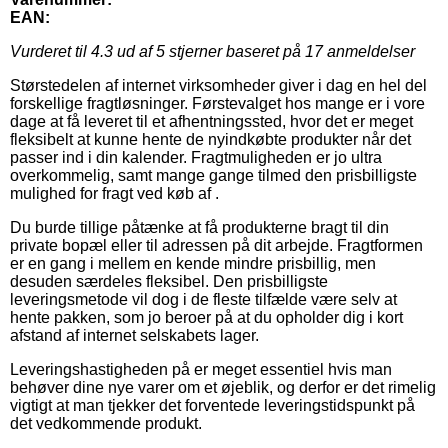
EAN:
Vurderet til
4.3
ud af 5 stjerner baseret på
17
anmeldelser
Størstedelen af internet virksomheder giver i dag en hel del
forskellige fragtløsninger. Førstevalget hos mange er i vore
dage at få leveret til et afhentningssted, hvor det er meget
fleksibelt at kunne hente de nyindkøbte produkter når det
passer ind i din kalender. Fragtmuligheden er jo ultra
overkommelig, samt mange gange tilmed den prisbilligste
mulighed for fragt ved køb af .
Du burde tillige påtænke at få produkterne bragt til din
private bopæl eller til adressen på dit arbejde. Fragtformen
er en gang i mellem en kende mindre prisbillig, men
desuden særdeles fleksibel. Den prisbilligste
leveringsmetode vil dog i de fleste tilfælde være selv at
hente pakken, som jo beroer på at du opholder dig i kort
afstand af internet selskabets lager.
Leveringshastigheden på er meget essentiel hvis man
behøver dine nye varer om et øjeblik, og derfor er det rimelig
vigtigt at man tjekker det forventede leveringstidspunkt på
det vedkommende produkt.