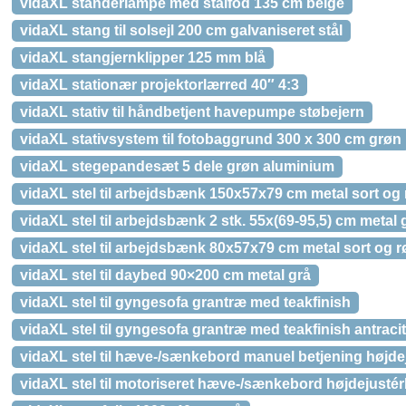
vidaXL standerlampe med stålfod 135 cm beige
vidaXL stang til solsejl 200 cm galvaniseret stål
vidaXL stangjernklipper 125 mm blå
vidaXL stationær projektorlærred 40″ 4:3
vidaXL stativ til håndbetjent havepumpe støbejern
vidaXL stativsystem til fotobaggrund 300 x 300 cm grøn
vidaXL stegepandesæt 5 dele grøn aluminium
vidaXL stel til arbejdsbænk 150x57x79 cm metal sort og
vidaXL stel til arbejdsbænk 2 stk. 55x(69-95,5) cm metal 
vidaXL stel til arbejdsbænk 80x57x79 cm metal sort og r
vidaXL stel til daybed 90×200 cm metal grå
vidaXL stel til gyngesofa grantræ med teakfinish
vidaXL stel til gyngesofa grantræ med teakfinish antracit
vidaXL stel til hæve-/sænkebord manuel betjening højde
vidaXL stel til motoriseret hæve-/sænkebord højdejustér