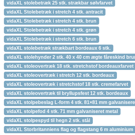
vidaXL stolebetræk 25 stk. strækbar sølvfarvet
vidaXL Stolebetræk i stretch 4 stk. antracit
vidaXL Stolebetræk i stretch 4 stk. brun
vidaXL Stolebetræk i stretch 4 stk. grøn
vidaXL Stolebetræk i stretch 6 stk. brun
vidaXL stolebetræk strækbart bordeaux 6 stk.
vidaXL stolehynder 2 stk. 40 x 40 cm ægte fåreskind bru
vidaXL stoleovertræk 18 stk. stretchstof bordeauxfarvet
vidaXL stoleovertræk i stretch 12 stk. bordeaux
vidaXL stoleovertræk i stretchstof 18 stk. cremefarvet
vidaXL stoleovertræk til bryllupsfest 12 stk. bordeaux
vidaXL stolpebeslag L-form 4 stk. 81×81 mm galvanisere
vidaXL stolpefod 4 stk. 71 mm galvaniseret metal
vidaXL stolpespyd til hegn 2 stk. stål
vidaXL Storbritanniens flag og flagstang 6 m aluminium