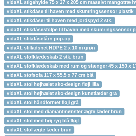
vidaXL stigehylde 75 x 37 x 205 cm massivt mangotræ h
vidaXL stikdåse til haven med skumringssensor plastik
vidaXL stikdåser til haven med jordspyd 2 stk.
vidaXL stikdåsestolpe til haven med skumringssensor pl
vidaXL stikdåsetårn pop-op
vidaXL stilladsnet HDPE 2 x 10 m grøn
vidaXL stofklædeskab 2 stk. brun
vidaXL stofklædeskab med rum og stænger 45 x 150 x 1
vidaXL stofsofa 117 x 55,5 x 77 cm blå
vidaXL stol højhælet sko-design fløjl lilla
vidaXL stol højhælet sko-design kunstlæder grå
vidaXL stol håndformet fløjl grå
vidaXL stol med diamantmønster ægte læder brun
vidaXL stol med høj ryg blå fløjl
vidaXL stol ægte læder brun