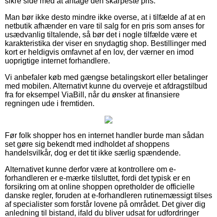
sikre side med at antage den skarpeste pris.
Man bør ikke desto mindre ikke overse, at i tilfælde af at en
netbutik afhænder en vare til salg for en pris som anses for
usædvanlig tiltalende, så bør det i nogle tilfælde være et
karakteristika der viser en snydagtig shop. Bestillinger med
kort er heldigvis omfavnet af en lov, der værner en imod
uoprigtige internet forhandlere.
Vi anbefaler køb med gængse betalingskort eller betalinger
med mobilen. Alternativt kunne du overveje et afdragstilbud
fra for eksempel ViaBill, når du ønsker at finansiere
regningen ude i fremtiden.
Før folk shopper hos en internet handler burde man sådan
set gøre sig bekendt med indholdet af shoppens
handelsvilkår, dog er det tit ikke særlig spændende.
Alternativet kunne derfor være at kontrollere om e-
forhandleren er e-mærke tilsluttet, fordi det typisk er en
forsikring om at online shoppen opretholder de officielle
danske regler, foruden at e-forhandleren rutinemæssigt tilses
af specialister som forstår lovene på området. Det giver dig
anledning til bistand, ifald du bliver udsat for udfordringer