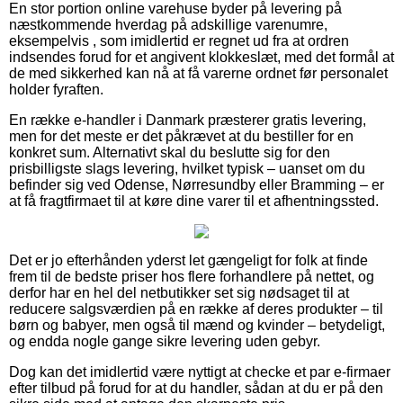
En stor portion online varehuse byder på levering på
næstkommende hverdag på adskillige varenumre,
eksempelvis , som imidlertid er regnet ud fra at ordren
indsendes forud for et angivent klokkeslæt, med det formål at
de med sikkerhed kan nå at få varerne ordnet før personalet
holder fyraften.
En række e-handler i Danmark præsterer gratis levering,
men for det meste er det påkrævet at du bestiller for en
konkret sum. Alternativt skal du beslutte sig for den
prisbilligste slags levering, hvilket typisk – uanset om du
befinder sig ved Odense, Nørresundby eller Bramming – er
at få fragtfirmaet til at køre dine varer til et afhentningssted.
Det er jo efterhånden yderst let gængeligt for folk at finde
frem til de bedste priser hos flere forhandlere på nettet, og
derfor har en hel del netbutikker set sig nødsaget til at
reducere salgsværdien på en række af deres produkter – til
børn og babyer, men også til mænd og kvinder – betydeligt,
og endda nogle gange sikre levering uden gebyr.
Dog kan det imidlertid være nyttigt at checke et par e-firmaer
efter tilbud på forud for at du handler, sådan at du er på den