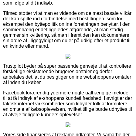
som følge af dit indkøb.
Tilmed støtter vi at man er vidende om de mest basale vilkår
der kan spille ind i forbindelse med bestillingen, som for
eksempel den byttepolitik online forretningen benytter. I den
sammenhæng er det ligeledes afgørende, at man stadig
gemmer sin kvittering, så man i fremtiden kan dokumentere
sin ordre af , ligegyldigt om du er på udkig efter et produkt til
en kvinde eller mand.
Trustpilot byder på super passende genveje til at kontrollere
forskellige eksisterende brugeres omtaler og derfor
anbefales det, at du besigtiger online webshoppens omtaler
af inden du køber.
Facebook forærer dig ydermere nogle uafhængige metoder
til at få indtryk af e-shoppens kundetilfredshed. I øvrigt er der
faktisk internet virksomheder som tilbyder folk at formulere
en omtale af købsoplevelsen, hvilket tillige burde udnyttes til
at afveje tidligere kunders oplevelser.
Vores side finansieres af reklameindtægter. Vi samarbejder