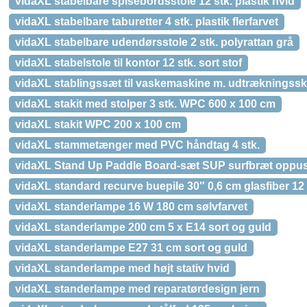
vidaXL stabelbare spisebordsstole 12 stk. plastik hvid
vidaXL stabelbare taburetter 4 stk. plastik flerfarvet
vidaXL stabelbare udendørsstole 2 stk. polyrattan grå
vidaXL stabelstole til kontor 12 stk. sort stof
vidaXL stablingssæt til vaskemaskine m. udtrækningssk
vidaXL stakit med stolper 3 stk. WPC 600 x 100 cm
vidaXL stakit WPC 200 x 100 cm
vidaXL stammetænger med PVC håndtag 4 stk.
vidaXL Stand Up Paddle Board-sæt SUP surfbræt oppust
vidaXL standard recurve buepile 30″ 0,6 cm glasfiber 12 
vidaXL standerlampe 16 W 180 cm sølvfarvet
vidaXL standerlampe 200 cm 5 x E14 sort og guld
vidaXL standerlampe E27 31 cm sort og guld
vidaXL standerlampe med højt stativ hvid
vidaXL standerlampe med reparatørdesign jern