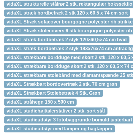
vidaXL strukturelle stålrør 2 stk. rektangulær bokssekti
vidaXL stræk bordbetræk 2 stk 120 x 60,5 x 74 cm sort
vidaXL Stræk sofacover bourgogne polyester rib strikket
vidaXL Stræk stolecovers 6 stk bourgogne polyester rib 
vidaXL stræk-bordbetræk 2 styk 120×60,5×74 cm hvid
vidaXL stræk-bordbetræk 2 styk 183x76x74 cm antracitg
vidaXL strækbare bordduge med skørt 2 stk. 120 x 60,5 
vidaXL strækbare bordduge skørt 2 stk. 120 x 60,5 x 74
vidaXL strækbare stolebånd med diamantspænde 25 stk.
vidaXL Strækbart bordovertræk 2 stk. 70 cm grøn
vidaXL Strækbart Stolebetræk 4 Stk. Grøn
vidaXL stråhegn 150 x 500 cm
vidaXL studiehøjttalerstativer 2 stk. sort stål
vidaXL studieudstyr 3 fotobaggrunde bomuld justerbart s
vidaXL studieudstyr med lamper og bagtæpper