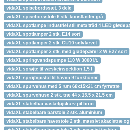
vidaXL spisebordssæt, 3 dele
vidaXL spiseborsstole 6 stk. kunstlæder grå
vidaXL spotlampe industriel stil metaltråd 4 LED glødep
vidaXL spotlamper 2 stk. E14 sort
vidaXL spotlamper 2 stk. GU10 sølvfarvet
vidaXL spotlamper 2 stk. med glødepærer 2 W E27 sort
vidaXL springvandspumpe 110 W 3000 l/t.
vidaXL sprøjte til væskeinspektion 1,5 l
vidaXL sprøjtepistol til haven 9 funktioner
vidaXL spurvehus med 5 rum 68x15x21 cm fyrretræ
vidaXL spurvehuse 2 stk. træ 44 x 15,5 x 21,5 cm
vidaXL stabelbar vasketøjskurv pil brun
vidaXL stabelbare barstole 2 stk. aluminium
vidaXL stabelbare havestole 2 stk. massivt akacietræ og 
vidaXL stabelbare havestole 2 stk. massivt teaktræ