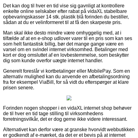
Det kan dog til hver en tid vise sig gavnligt at kontrollere
enkelte online selskaber efter rabat på vidaXL stabelbare
opbevaringskasser 14 stk. plastik blå forinden du bestiller,
sådan at du er velinformeret til at få den skarpeste pris.
Man skal ikke desto mindre være omhyggelig med, at i
tilfælde af at en e-shop udlover varer til en pris som kan ses
som helt fantastisk billig, bør det mange gange være en
varsel om en svindel internet virksomhed. Betalinger med
kort er dog omsluttet af en lovbestemmelse, som beskytter
dig som kunde overfor uægte internet handler.
Generelt foreslår vi kortbetalinger eller MobilePay. Som en
alternativ mulighed kan du anvende en afbetalingsordning
fra for eksempel ViaBill, for så vidt du efterspørger at klare
prisen senere.
Forinden nogen shopper i en vidaXL internet shop behøver
de til hver en tid tage stilling til virksomhedens
forretningsvilkår, det er dog gerne ikke videre interessant.
Alternativet kan derfor være at granske hvorvidt webbutikken
er godkendt af e-mærket, da det er et bevis på at internet