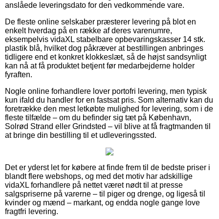
anslåede leveringsdato for den vedkommende vare.
De fleste online selskaber præsterer levering på blot en
enkelt hverdag på en række af deres varenumre,
eksempelvis vidaXL stabelbare opbevaringskasser 14 stk.
plastik blå, hvilket dog påkræver at bestillingen anbringes
tidligere end et konkret klokkeslæt, så de højst sandsynligt
kan nå at få produktet betjent før medarbejderne holder
fyraften.
Nogle online forhandlere lover portofri levering, men typisk
kun ifald du handler for en fastsat pris. Som alternativ kan du
foretrække den mest letkøbte mulighed for levering, som i de
fleste tilfælde – om du befinder sig tæt på København,
Solrød Strand eller Grindsted – vil blive at få fragtmanden til
at bringe din bestilling til et udleveringssted.
Det er yderst let for købere at finde frem til de bedste priser i
blandt flere webshops, og med det motiv har adskillige
vidaXL forhandlere på nettet været nødt til at presse
salgspriserne på varerne – til piger og drenge, og ligeså til
kvinder og mænd – markant, og endda nogle gange love
fragtfri levering.