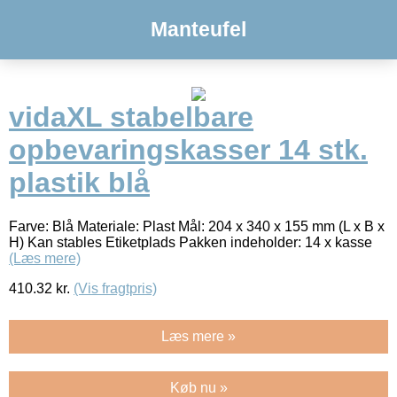
Manteufel
vidaXL stabelbare
opbevaringskasser 14 stk.
plastik blå
Farve: Blå Materiale: Plast Mål: 204 x 340 x 155 mm (L x B x
H) Kan stables Etiketplads Pakken indeholder: 14 x kasse
(Læs mere)
410.32
kr.
(Vis fragtpris)
Læs mere »
Køb nu »