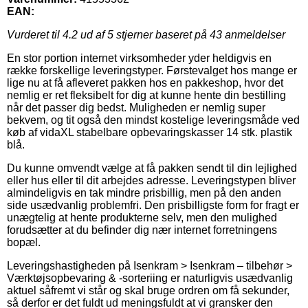
EAN:
Vurderet til
4.2
ud af 5 stjerner baseret på
43
anmeldelser
En stor portion internet virksomheder yder heldigvis en
række forskellige leveringstyper. Førstevalget hos mange er
lige nu at få afleveret pakken hos en pakkeshop, hvor det
nemlig er ret fleksibelt for dig at kunne hente din bestilling
når det passer dig bedst. Muligheden er nemlig super
bekvem, og tit også den mindst kostelige leveringsmåde ved
køb af vidaXL stabelbare opbevaringskasser 14 stk. plastik
blå.
Du kunne omvendt vælge at få pakken sendt til din lejlighed
eller hus eller til dit arbejdes adresse. Leveringstypen bliver
almindeligvis en tak mindre prisbillig, men på den anden
side usædvanlig problemfri. Den prisbilligste form for fragt er
unægtelig at hente produkterne selv, men den mulighed
forudsætter at du befinder dig nær internet forretningens
bopæl.
Leveringshastigheden på Isenkram > Isenkram – tilbehør >
Værktøjsopbevaring & -sorteriing er naturligvis usædvanlig
aktuel såfremt vi står og skal bruge ordren om få sekunder,
så derfor er det fuldt ud meningsfuldt at vi gransker den