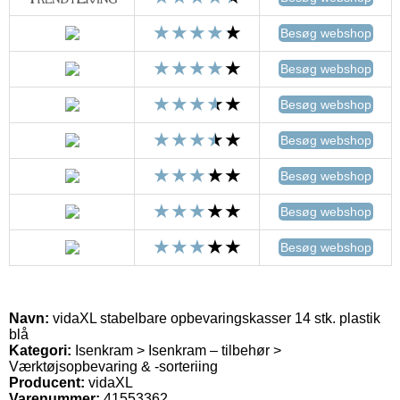
Besøg webshop
Besøg webshop
Besøg webshop
Besøg webshop
Besøg webshop
Besøg webshop
Besøg webshop
Navn:
vidaXL stabelbare opbevaringskasser 14 stk. plastik
blå
Kategori:
Isenkram > Isenkram – tilbehør >
Værktøjsopbevaring & -sorteriing
Producent:
vidaXL
Varenummer:
41553362