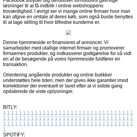
Facebook tilbyder dig derudover forholdsvis gavnlige
løsninger til at få indblik i online webshoppens
troværdighed. I øvrigt ser vi mange online firmaer hvor man
kan afgive en omtale af deres køb, som også burde benyttes
til at tage stilling til hvor tilfredse kunderne er.
Denne hjemmeside er finansieret af annoncer. Vi
samarbejder med utallige internet firmaer og promoverer
firmaernes produkter, og indkasserer godtgørelse for så vidt
en af de besøgende på vores hjemmeside fuldfører en
transaktion.
Orientering angående produkter og online butikker
understøttes hele tiden, men der gives ikke garantier imod
korrektioner der eventuelt er lavet efter at vi sidste gang
opdaterede de viste oplysninger.
BITLY:
1
1
1
1
1
1
1
1
1
1
1
1
1
1
1
1
1
1
1
1
1
1
1
1
1
1
1
1
1
1
1
1
1
1
1
1
1
1
1
1
1
1
1
1
1
1
1
1
1
1
1
1
1
1
1
1
1
1
1
1
1
1
1
1
1
1
1
1
1
1
1
1
1
1
1
1
1
1
1
1
1
1
1
1
1
1
1
1
1
1
1
1
1
1
1
1
1
1
1
1
SPOTIFY: