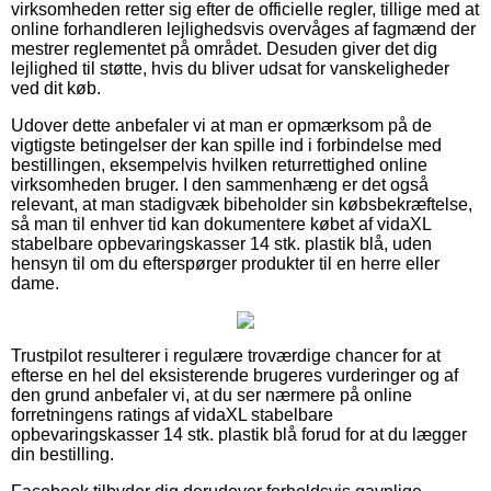
virksomheden retter sig efter de officielle regler, tillige med at
online forhandleren lejlighedsvis overvåges af fagmænd der
mestrer reglementet på området. Desuden giver det dig
lejlighed til støtte, hvis du bliver udsat for vanskeligheder
ved dit køb.
Udover dette anbefaler vi at man er opmærksom på de
vigtigste betingelser der kan spille ind i forbindelse med
bestillingen, eksempelvis hvilken returrettighed online
virksomheden bruger. I den sammenhæng er det også
relevant, at man stadigvæk bibeholder sin købsbekræftelse,
så man til enhver tid kan dokumentere købet af vidaXL
stabelbare opbevaringskasser 14 stk. plastik blå, uden
hensyn til om du efterspørger produkter til en herre eller
dame.
Trustpilot resulterer i regulære troværdige chancer for at
efterse en hel del eksisterende brugeres vurderinger og af
den grund anbefaler vi, at du ser nærmere på online
forretningens ratings af vidaXL stabelbare
opbevaringskasser 14 stk. plastik blå forud for at du lægger
din bestilling.