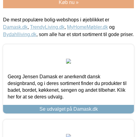
Køb nu »
De mest populære bolig-webshops i øjeblikket er
Damask.dk
,
TrendyLiving.dk
,
MyHomeMøbler.dk
og
Bydahlliving.dk
, som alle har et stort sortiment til gode priser.
Georg Jensen Damask er anerkendt dansk
designbrand, og i deres sortiment finder du produkter til
badet, bordet, køkkenet, sengen og andet tilbehør. Klik
her for at se deres udvalg.
Se udvalget på Damask.dk