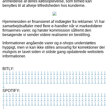
anmeldelse af deres købsoplevelse, som tilmed kan
benyttes til at afveje tilfredsheden hos kunderne.
Hjemmesiden er finansieret af indtægter fra reklamer. Vi har
samarbejdsaftaler med flere e-handler når vi markedsfører
firmaernes varer, og høster kommission såfremt den
besøgende vi sender videre realiserer en bestilling.
Informationer angående varer og e-shops understøttes
hyppigt, men vi kan ikke stilles ansvarlig for korrektioner der
muligvis er lavet siden vi sidste gang opdaterede websitets
informationer.
BITLY:
1
1
1
1
1
1
1
1
1
1
1
1
1
1
1
1
1
1
1
1
1
1
1
1
1
1
1
1
1
1
1
1
1
1
1
1
1
1
1
1
1
1
1
1
1
1
1
1
1
1
1
1
1
1
1
1
1
1
1
1
1
1
1
1
1
1
1
1
1
1
1
1
1
1
1
1
1
1
1
1
1
1
1
1
1
1
1
1
1
1
1
1
1
1
1
1
1
1
1
1
SPOTIFY:
1
1
1
1
1
1
1
1
1
1
1
1
1
1
1
1
1
1
1
1
1
1
1
1
1
1
1
1
1
1
1
1
1
1
1
1
1
1
1
1
1
1
1
1
1
1
1
1
1
1
1
1
1
1
1
1
1
1
1
1
1
1
1
1
1
1
1
1
1
1
1
1
1
1
1
1
1
1
1
1
1
1
1
1
1
1
1
1
1
1
1
1
1
1
1
1
1
1
1
1