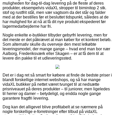
muligheden for dag-til-dag levering på de fleste af deres
produkter, eksempelvis vidaXL stropper til biminitop 2 stk.
stof og rustfrit stål, men vær vagtsom da det står og falder
med at der bestilles før et besluttet tidspunkt, således at de
har mulighed for at nå at få dit nye produkt ekspederet før
lagermedarbejderne har fri.
Nogle enkelte e-butikker tilbyder gebyrfri levering, men for
det meste er det påkrævet at man køber for et konkret beløb.
Som alternativ skulle du overveje den mest letkøbte
leveringsmodel, der mange gange – hvad end man bor nær
Aalborg, Frederiksværk eller Skagen – er at få dem til at
levere din pakke til et udleveringssted.
Det er i dag ret så smart for købere at finde de bedste priser i
blandt forskellige internet webshops, og så har mange
vidaXL butikker på nettet været tvunget til at nedsætte
prisniveauet på deres produkter – til juniorer, men ligeledes
til herrer og damer – betydeligt, og endda nogle gange
garantere fragtfri levering.
Dog kan det alligevel blive profitabelt at se nærmere på
nogle forskellige e-forretninger efter tilbud på vidaXL