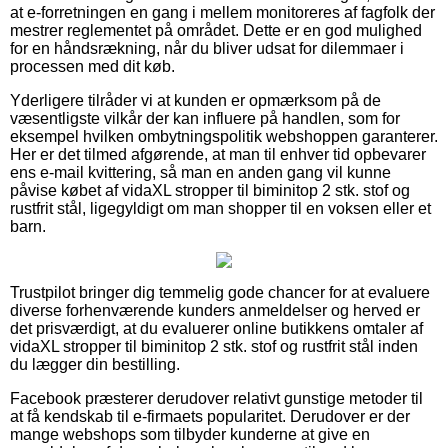
at e-forretningen en gang i mellem monitoreres af fagfolk der
mestrer reglementet på området. Dette er en god mulighed
for en håndsrækning, når du bliver udsat for dilemmaer i
processen med dit køb.
Yderligere tilråder vi at kunden er opmærksom på de
væsentligste vilkår der kan influere på handlen, som for
eksempel hvilken ombytningspolitik webshoppen garanterer.
Her er det tilmed afgørende, at man til enhver tid opbevarer
ens e-mail kvittering, så man en anden gang vil kunne
påvise købet af vidaXL stropper til biminitop 2 stk. stof og
rustfrit stål, ligegyldigt om man shopper til en voksen eller et
barn.
Trustpilot bringer dig temmelig gode chancer for at evaluere
diverse forhenværende kunders anmeldelser og herved er
det prisværdigt, at du evaluerer online butikkens omtaler af
vidaXL stropper til biminitop 2 stk. stof og rustfrit stål inden
du lægger din bestilling.
Facebook præsterer derudover relativt gunstige metoder til
at få kendskab til e-firmaets popularitet. Derudover er der
mange webshops som tilbyder kunderne at give en