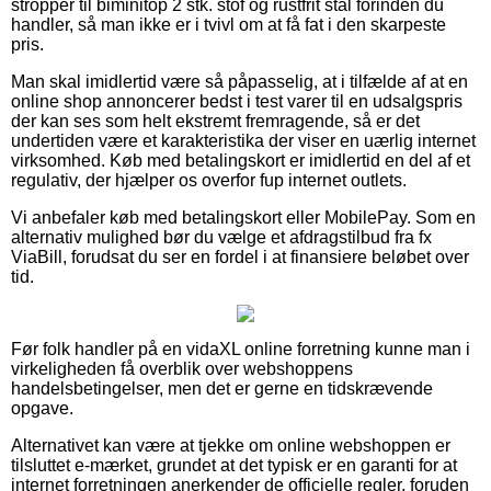
stropper til biminitop 2 stk. stof og rustfrit stål forinden du
handler, så man ikke er i tvivl om at få fat i den skarpeste
pris.
Man skal imidlertid være så påpasselig, at i tilfælde af at en
online shop annoncerer bedst i test varer til en udsalgspris
der kan ses som helt ekstremt fremragende, så er det
undertiden være et karakteristika der viser en uærlig internet
virksomhed. Køb med betalingskort er imidlertid en del af et
regulativ, der hjælper os overfor fup internet outlets.
Vi anbefaler køb med betalingskort eller MobilePay. Som en
alternativ mulighed bør du vælge et afdragstilbud fra fx
ViaBill, forudsat du ser en fordel i at finansiere beløbet over
tid.
Før folk handler på en vidaXL online forretning kunne man i
virkeligheden få overblik over webshoppens
handelsbetingelser, men det er gerne en tidskrævende
opgave.
Alternativet kan være at tjekke om online webshoppen er
tilsluttet e-mærket, grundet at det typisk er en garanti for at
internet forretningen anerkender de officielle regler, foruden