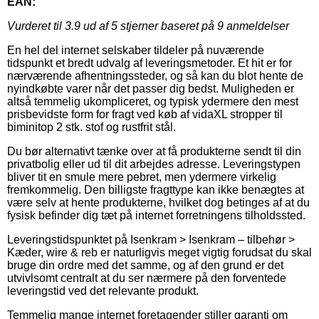
EAN:
Vurderet til
3.9
ud af 5 stjerner baseret på
9
anmeldelser
En hel del internet selskaber tildeler på nuværende
tidspunkt et bredt udvalg af leveringsmetoder. Et hit er for
nærværende afhentningssteder, og så kan du blot hente de
nyindkøbte varer når det passer dig bedst. Muligheden er
altså temmelig ukompliceret, og typisk ydermere den mest
prisbevidste form for fragt ved køb af vidaXL stropper til
biminitop 2 stk. stof og rustfrit stål.
Du bør alternativt tænke over at få produkterne sendt til din
privatbolig eller ud til dit arbejdes adresse. Leveringstypen
bliver tit en smule mere pebret, men ydermere virkelig
fremkommelig. Den billigste fragttype kan ikke benægtes at
være selv at hente produkterne, hvilket dog betinges af at du
fysisk befinder dig tæt på internet forretningens tilholdssted.
Leveringstidspunktet på Isenkram > Isenkram – tilbehør >
Kæder, wire & reb er naturligvis meget vigtig forudsat du skal
bruge din ordre med det samme, og af den grund er det
utvivlsomt centralt at du ser nærmere på den forventede
leveringstid ved det relevante produkt.
Temmelig mange internet foretagender stiller garanti om