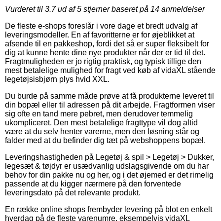
Vurderet til
3.7
ud af 5 stjerner baseret på
14
anmeldelser
De fleste e-shops foreslår i vore dage et bredt udvalg af
leveringsmodeller. En af favoritterne er for øjeblikket at
afsende til en pakkeshop, fordi det så er super fleksibelt for
dig at kunne hente dine nye produkter når der er tid til det.
Fragtmuligheden er jo rigtig praktisk, og typisk tillige den
mest betalelige mulighed for fragt ved køb af vidaXL stående
legetøjsisbjørn plys hvid XXL.
Du burde på samme måde prøve at få produkterne leveret til
din bopæl eller til adressen på dit arbejde. Fragtformen viser
sig ofte en tand mere pebret, men derudover temmelig
ukompliceret. Den mest betalelige fragttype vil dog altid
være at du selv henter varerne, men den løsning står og
falder med at du befinder dig tæt på webshoppens bopæl.
Leveringshastigheden på Legetøj & spil > Legetøj > Dukker,
legesæt & tøjdyr er usædvanlig udslagsgivende om du har
behov for din pakke nu og her, og i det øjemed er det rimelig
passende at du kigger nærmere på den forventede
leveringsdato på det relevante produkt.
En række online shops frembyder levering på blot en enkelt
hverdag på de fleste varenumre, eksempelvis vidaXL