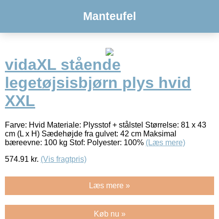
Manteufel
vidaXL stående
legetøjsisbjørn plys hvid
XXL
Farve: Hvid Materiale: Plysstof + stålstel Størrelse: 81 x 43
cm (L x H) Sædehøjde fra gulvet: 42 cm Maksimal
bæreevne: 100 kg Stof: Polyester: 100%
(Læs mere)
574.91
kr.
(Vis fragtpris)
Læs mere »
Køb nu »