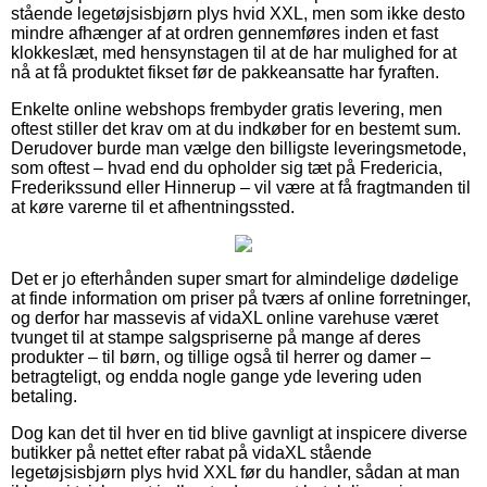
stående legetøjsisbjørn plys hvid XXL, men som ikke desto
mindre afhænger af at ordren gennemføres inden et fast
klokkeslæt, med hensynstagen til at de har mulighed for at
nå at få produktet fikset før de pakkeansatte har fyraften.
Enkelte online webshops frembyder gratis levering, men
oftest stiller det krav om at du indkøber for en bestemt sum.
Derudover burde man vælge den billigste leveringsmetode,
som oftest – hvad end du opholder sig tæt på Fredericia,
Frederikssund eller Hinnerup – vil være at få fragtmanden til
at køre varerne til et afhentningssted.
Det er jo efterhånden super smart for almindelige dødelige
at finde information om priser på tværs af online forretninger,
og derfor har massevis af vidaXL online varehuse været
tvunget til at stampe salgspriserne på mange af deres
produkter – til børn, og tillige også til herrer og damer –
betragteligt, og endda nogle gange yde levering uden
betaling.
Dog kan det til hver en tid blive gavnligt at inspicere diverse
butikker på nettet efter rabat på vidaXL stående
legetøjsisbjørn plys hvid XXL før du handler, sådan at man