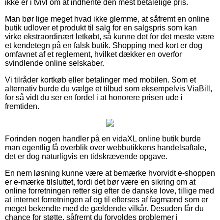
ikke er i tvivl om at indhente den mest betalelige pris.
Man bør lige meget hvad ikke glemme, at såfremt en online
butik udlover et produkt til salg for en salgspris som kan
virke ekstraordinært letkøbt, så kunne det for det meste være
et kendetegn på en falsk butik. Shopping med kort er dog
omfavnet af et reglement, hvilket dækker en overfor
svindlende online selskaber.
Vi tilråder kortkøb eller betalinger med mobilen. Som et
alternativ burde du vælge et tilbud som eksempelvis ViaBill,
for så vidt du ser en fordel i at honorere prisen ude i
fremtiden.
Forinden nogen handler på en vidaXL online butik burde
man egentlig få overblik over webbutikkens handelsaftale,
det er dog naturligvis en tidskrævende opgave.
En nem løsning kunne være at bemærke hvorvidt e-shoppen
er e-mærke tilsluttet, fordi det bør være en sikring om at
online forretningen retter sig efter de danske love, tillige med
at internet forretningen af og til efterses af fagmænd som er
meget bekendte med de gældende vilkår. Desuden får du
chance for støtte, såfremt du forvoldes problemer i