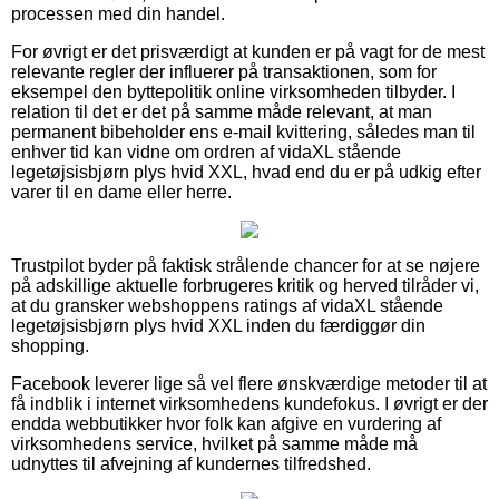
processen med din handel.
For øvrigt er det prisværdigt at kunden er på vagt for de mest
relevante regler der influerer på transaktionen, som for
eksempel den byttepolitik online virksomheden tilbyder. I
relation til det er det på samme måde relevant, at man
permanent bibeholder ens e-mail kvittering, således man til
enhver tid kan vidne om ordren af vidaXL stående
legetøjsisbjørn plys hvid XXL, hvad end du er på udkig efter
varer til en dame eller herre.
Trustpilot byder på faktisk strålende chancer for at se nøjere
på adskillige aktuelle forbrugeres kritik og herved tilråder vi,
at du gransker webshoppens ratings af vidaXL stående
legetøjsisbjørn plys hvid XXL inden du færdiggør din
shopping.
Facebook leverer lige så vel flere ønskværdige metoder til at
få indblik i internet virksomhedens kundefokus. I øvrigt er der
endda webbutikker hvor folk kan afgive en vurdering af
virksomhedens service, hvilket på samme måde må
udnyttes til afvejning af kundernes tilfredshed.