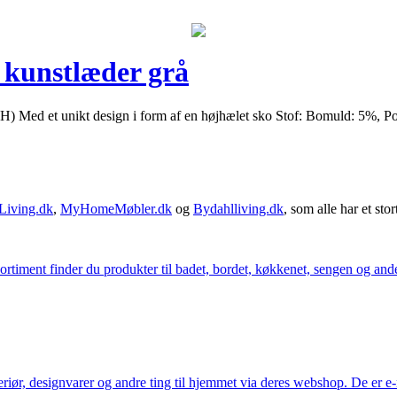
n kunstlæder grå
 H) Med et unikt design i form af en højhælet sko Stof: Bomuld: 5%,
Living.dk
,
MyHomeMøbler.dk
og
Bydahlliving.dk
, som alle har et stor
iment finder du produkter til badet, bordet, køkkenet, sengen og andet 
eriør, designvarer og andre ting til hjemmet via deres webshop. De er 