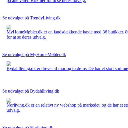
på alle varer. Klik her for at se deres udvalg.
Se udvalget på TrendyLiving.dk
MyHomeMøbler.dk er en landsdækkende kæde med 36 butikker. 80 % 
for at se deres udvalg.
Se udvalget på MyHomeMøbler.dk
Bydahlliving.dk er drevet af mor og to døtre. De har et stort sortime
Se udvalget på Bydahlliving.dk
Norliving.dk er en relativt ny webshop på markedet, og de har et sto
udvalg.
Se udvalget på Norliving.dk