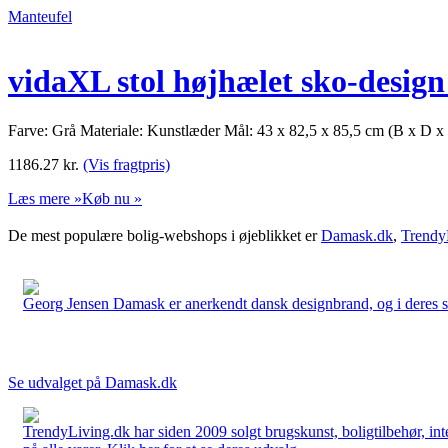
Manteufel
vidaXL stol højhælet sko-desig
Farve: Grå Materiale: Kunstlæder Mål: 43 x 82,5 x 85,5 cm (B x D x
1186.27
kr.
(Vis fragtpris)
Læs mere »
Køb nu »
De mest populære bolig-webshops i øjeblikket er
Damask.dk
,
Trendy
Georg Jensen Damask er anerkendt dansk designbrand, og i deres sort
Se udvalget på Damask.dk
TrendyLiving.dk har siden 2009 solgt brugskunst, boligtilbehør, int