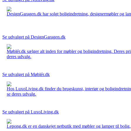
DesignGaragen.dk har solgt boligindretning, designermøbler og lamper
Se udvalget på DesignGaragen.dk
Møblér.dk sælger alt inden for møbler og boligindretning. Deres pri
deres udvalg.
Se udvalget på Møblér.dk
Hos LuxoLiving.dk finder du brugskunst, interiør og boligindretning
se deres udvalg.
Se udvalget på LuxoLiving.dk
Lepong.dk er en danskejet netbutik med møbler og lamper til bolig, h