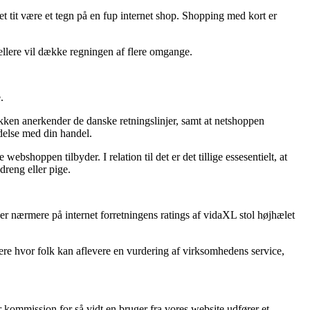
det tit være et tegn på en fup internet shop. Shopping med kort er
 hellere vil dække regningen af flere omgange.
.
tikken anerkender de danske retningslinjer, samt at netshoppen
ndelse med din handel.
shoppen tilbyder. I relation til det er det tillige essesentielt, at
dreng eller pige.
igger nærmere på internet forretningens ratings af vidaXL stol højhælet
lere hvor folk kan aflevere en vurdering af virksomhedens service,
 kommission for så vidt en bruger fra vores website udfører et