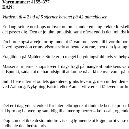
Varenummer:
41554377
EAN:
Vurderet til
4.2
ud af 5 stjerner baseret på
42
anmeldelser
En lang række netshops udlover nu om stunder en lang række forskellig
det passer dig. Den er jo ultra praktisk, samt oftest endda den mindst
Du burde også afveje for og imod at få varerne leveret til hvor du bor
leveringsversion er utvivlsomt selv at hente varerne, men den løsning b
Fragttiden på Møbler > Stole er jo meget betydningsfuld hvis vi behøve
Masser af internet shops lover 1 dags fragt på mange af butikkens var
tidspunkt, sådan at de har udsigt til at kunne nå at få de nye varer på 
Indtil flere internet outlets garanterer gratis levering, men undertide
ved Aalborg, Nykøbing Falster eller Aars – vil være at få leveret ordr
Det er i dag yderst enkelt for internetbrugere at finde de bedste priser
til børn og babyer, og samtidig til damer og herrer – kolossalt, og end
Dog kan det ikke desto mindre vise sig lønnende at kigge forbi visse 
indhente den bedste pris.