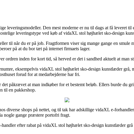
e leveringsmodeller. Den mest moderne er nu til dags at få leveret til 
 kostelige leveringstype ved køb af vidaXL stol højhælet sko-design kun
 eller til når du er på job. Fragtformen viser sig mange gange en smule 
eroer på at du bor tæt på internet firmaets lager.
r ordren inden for kort tid, så herved er det i sandhed aktuelt at man 
enumre, eksempelvis vidaXL stol højhælet sko-design kunstlæder grå, men
posthuset forud for at medarbejderne har fri.
n er det påkrævet at man indkøber for et bestemt beløb. Ellers burde du 
en til en pakkeshop.
 hos diverse shops på nettet, og til tak har adskillige vidaXL e-forhandl
da nogle gange præstere portofri fragt.
e-handler efter rabat på vidaXL stol højhælet sko-design kunstlæder grå