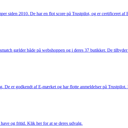
 siden 2010. De har en flot score på Trustpilot, og er certificeret af 
smatch gælder både på webshoppen og i deres 37 butikker. De tilbyder d
. De er godkendt af E-mærket og har flotte anmeldelser på Trustpilot. L
ave og fritid. Klik her for at se deres udvalg.