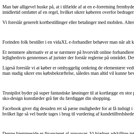
Man bør alligevel huske på, at i tilfælde af at en e-forretning frembyde
imidlertid omfattet af en regel, hvilket sikrer køberen overfor bedrage
Vi foreslår generelt kortbestillinger eller betalinger med mobilen. Alte
Forinden folk bestiller i en vidaXL e-forhandler behøver man når alt 
Et nemmere alternativ er at se nærmere på hvorvidt online forhandleren
lejlighedsvis gennemses af jurister der forstår reglerne på området. De
Ligeså foreslår vi at køber er omhyggelig omkring de elementære vedtægt
man stadig sikrer ens købsbekræftelse, således man altid vil kunne be
Trustpilot byder på super fantastiske løsninger til at kortlægge en stor
sko-design kunstlæder grå før du færdiggør din shopping.
Facebook giver dig desuden ret så pæne muligheder for at få indsigt i 
hvilket lige så vel burde tages i brug til vurdering af kundetilfredshede
Denne hjemmeside er finansieret af annoncer. Vi hjælper adskillige in