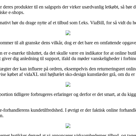
r deres produkter til en salgspris der virker usædvanlig letkøbt, så bør 
riske e-shops.
rnativt bør du drage nytte af et tilbud som f.eks. ViaBill, for så vidt du
kommer til alt granske dens vilkår, dog er det bare en omfattende opgave
 er e-mærke tilsluttet, da det skulle være en indikator for at online bu
t giver dig anledning til support, ifald du møder vanskeligheder i forbi
er der kan influere på ordren, eksempelvis den returneringsret online web
vise købet af vidaXL stol højhælet sko-design kunstlæder grå, om du er 
 portion tidligere forbrugeres erfaringer og derfor er det smart, at du k
e-forhandlerens kundetilfredshed. I øvrigt er der faktisk online forhand
n.
ternet butikker derved at vi annoncerer virksomhedernes tilbud, og tager