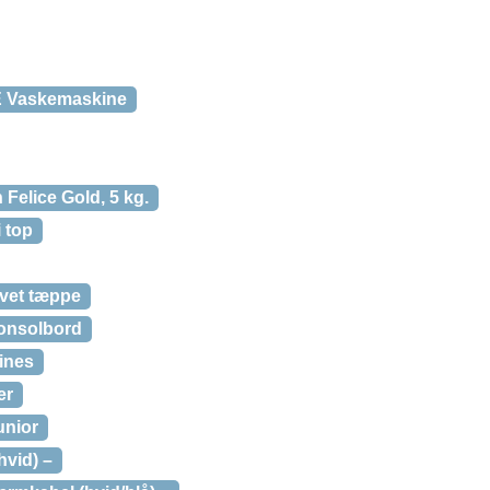
 Vaskemaskine
 Felice Gold, 5 kg.
 top
vet tæppe
onsolbord
ines
er
unior
hvid) –