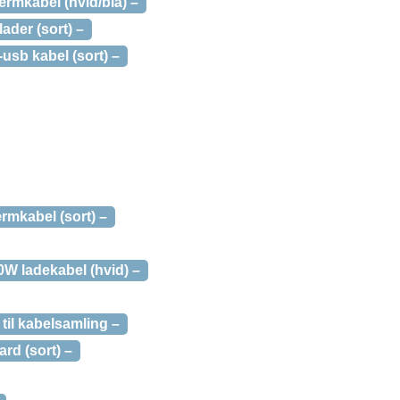
mkabel (hvid/blå) –
ader (sort) –
usb kabel (sort) –
mkabel (sort) –
W ladekabel (hvid) –
til kabelsamling –
rd (sort) –