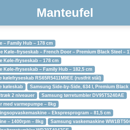
Manteufel
e – Family Hub – 178 cm
 Køle–fryseskab – French Door – Premium Black Steel – 17
 Køle-/fryseskab – 178 cm
 Køle-/fryseskab – Family Hub – 182,5 cm
 kølefryseskab RS65R5411M9EE (rustfrit stål)
e køleskab
Samsung Side-by-Side, 634 l, Premium Black 
ræk 2 niveauer
Samsung tørretumbler DV95T5240AE
er med varmepumpe – 8kg
ngsopvaskemaskine – Ekspresprogram – 81,5 cm
ne – 1400rpm – 8kg
Samsung vaskemaskine WW1BT50