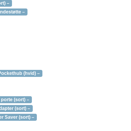
t) –
destøtte –
Pockethub (hvid) –
orte (sort) –
apter (sort) –
 Saver (sort) –