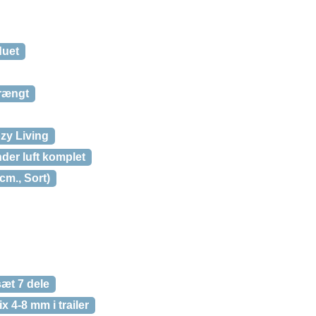
duet
prængt
ozy Living
der luft komplet
cm., Sort)
æt 7 dele
x 4-8 mm i trailer