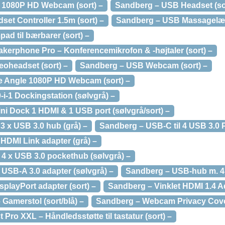
 1080P HD Webcam (sort) –
Sandberg – USB Headset (sor
et Controller 1.5m (sort) –
Sandberg – USB Massagelæn
d til bærbarer (sort) –
erphone Pro – Konferencemikrofon & -højtaler (sort) –
oheadset (sort) –
Sandberg – USB Webcam (sort) –
 Angle 1080P HD Webcam (sort) –
i-1 Dockingstation (sølvgrå) –
i Dock 1 HDMI & 1 USB port (sølvgrå/sort) –
3 x USB 3.0 hub (grå) –
Sandberg – USB-C til 4 USB 3.0 
HDMI Link adapter (grå) –
4 x USB 3.0 pockethub (sølvgrå) –
USB-A 3.0 adapter (sølvgrå) –
Sandberg – USB-hub m. 4 p
splayPort adapter (sort) –
Sandberg – Vinklet HDMI 1.4 Ad
Gamerstol (sort/blå) –
Sandberg – Webcam Privacy Cover
Pro XXL – Håndledsstøtte til tastatur (sort) –