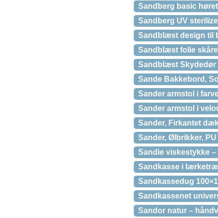
Sandberg basic hørete
Sandberg UV sterilize
Sandblæst design til 
Sandblæst folie skåret
Sandblæst Skydedør P
Sande Bakkebord, Sor
Sander armstol i farv
Sander armstol i velo
Sander, Firkantet dæk
Sander, Ølbrikker, PU
Sandie viskestykke – 
Sandkasse i lærketr
Sandkassedug 100×1
Sandkassenet univer
Sandor natur – hånd