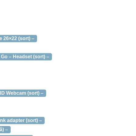
 26×22 (sort) –
Go – Headset (sort) –
HD Webcam (sort) –
k adapter (sort) –
å) –