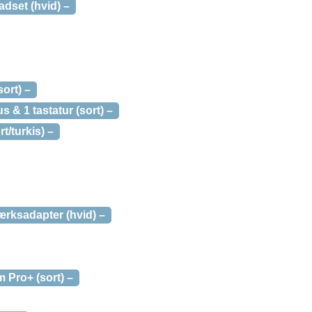
dset (hvid) –
ort) –
 & 1 tastatur (sort) –
/turkis) –
rksadapter (hvid) –
Pro+ (sort) –