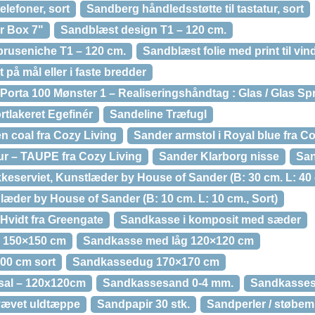
lefoner, sort
Sandberg håndledsstøtte til tastatur, sort
r Box 7"
Sandblæst design T1 – 120 cm.
bruseniche T1 – 120 cm.
Sandblæst folie med print til vin
 på mål eller i faste bredder
orta 100 Mønster 1 – Realiseringshåndtag : Glas / Glas S
tlakeret Egefinér
Sandeline Træfugl
en coal fra Cozy Living
Sander armstol i Royal blue fra C
ur – TAUPE fra Cozy Living
Sander Klarborg nisse
San
keserviet, Kunstlæder by House of Sander (B: 30 cm. L: 40 
 læder by House of Sander (B: 10 cm. L: 10 cm., Sort)
Hvidt fra Greengate
Sandkasse i komposit med sæder
æ 150×150 cm
Sandkasse med låg 120×120 cm
00 cm sort
Sandkassedug 170×170 cm
sal – 120x120cm
Sandkassesand 0-4 mm.
Sandkasses
vævet uldtæppe
Sandpapir 30 stk.
Sandperler / støbemi