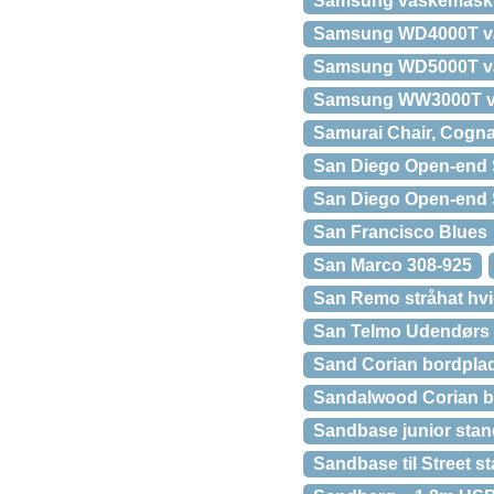
Samsung vaskemaski
Samsung WD4000T va
Samsung WD5000T va
Samsung WW3000T 
Samurai Chair, Cogna
San Diego Open-end 
San Diego Open-end S
San Francisco Blues
San Marco 308-925
San Remo stråhat hvid
San Telmo Udendørs
Sand Corian bordpla
Sandalwood Corian b
Sandbase junior stan
Sandbase til Street 