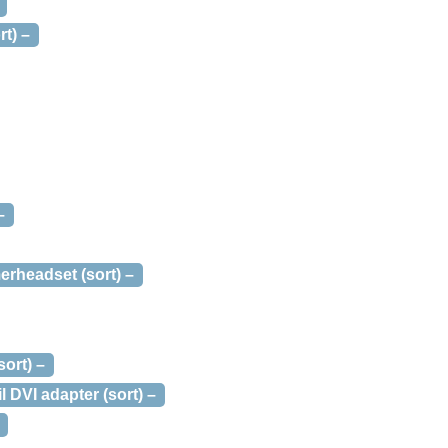
t) –
–
rheadset (sort) –
ort) –
 DVI adapter (sort) –