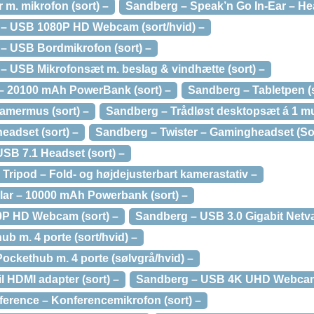
m. mikrofon (sort) –
Sandberg – Speak’n Go In-Ear – Hea
 – USB 1080P HD Webcam (sort/hvid) –
– USB Bordmikrofon (sort) –
– USB Mikrofonsæt m. beslag & vindhætte (sort) –
– 20100 mAh PowerBank (sort) –
Sandberg – Tabletpen (s
amermus (sort) –
Sandberg – Trådløst desktopsæt á 1 mus
eadset (sort) –
Sandberg – Twister – Gamingheadset (Sort
SB 7.1 Headset (sort) –
Tripod – Fold- og højdejusterbart kamerastativ –
ar – 10000 mAh Powerbank (sort) –
P HD Webcam (sort) –
Sandberg – USB 3.0 Gigabit Netvæ
b m. 4 porte (sort/hvid) –
ockethub m. 4 porte (sølvgrå/hvid) –
l HDMI adapter (sort) –
Sandberg – USB 4K UHD Webcam 
rence – Konferencemikrofon (sort) –