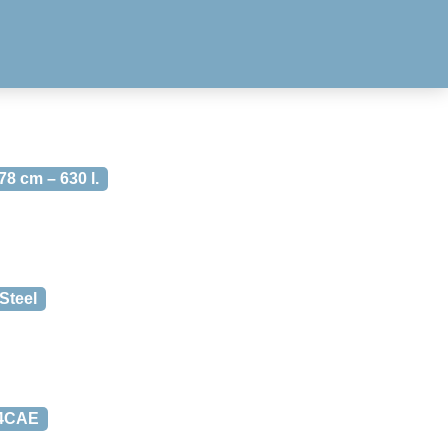
8 cm – 630 l.
Steel
4CAE