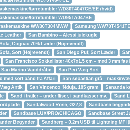
ne/tørretumbler WD70T4047CE
skemaskine/tørretumbler WD80T4047CE/EE (hvid)
skemaskine/tørretumbler WD95TA047BE
vaskemaskine WW80T304MWW
Samsung WW70T4541TE
c Leather
San Bambino – Alessi julekugle
Sofa, Cognac 70% Læder (Højrevendt)
ofa, Sort (Højrevendt)
San Diego Puf, Sort Læder
San
San Francisco Sokkellister 40x7x1,5 cm – med 3 mm fas i
San Marino Vanddråbe
San Peri Væg Sort
 med sort bånd fra Affari
San sebastian grå – maskinvæ
 Væg Antik
San Vincenco ‘Nduja, 185 gram
Sananda k
de
Sand i trailer – under fliser, i sandkasser mv.
Sand L
ordplade
Sandalwood Rose, Ø22,8
Sandbase begynd
der
Sandbase LUX/PRO/CHICAGO
Sandbase Street J
stander Begynder
Sandberg – 0,2m USB til Lightning MFI (