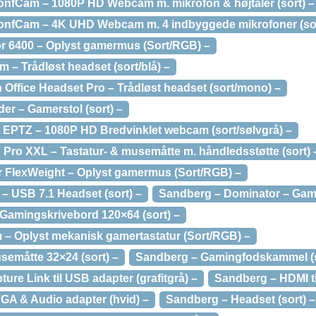
ConfCam – 1080P HD Webcam m. mikrofon & højtaler (sort) –
ConfCam – 4K UHD Webcam m. 4 indbyggede mikrofoner (sor
r 6400 – Oplyst gamermus (Sort/RGB) –
 – Trådløst headset (sort/blå) –
Office Headset Pro – Trådløst headset (sort/mono) –
r – Gamerstol (sort) –
EPTZ – 1080P HD Bredvinklet webcam (sort/sølvgrå) –
Pro XXL – Tastatur- & musemåtte m. håndledsstøtte (sort) 
 FlexWeight – Oplyst gamermus (Sort/RGB) –
– USB 7.1 Headset (sort) –
Sandberg – Dominator – Game
 Gamingskrivebord 120×64 (sort) –
 – Oplyst mekanisk gamertastatur (Sort/RGB) –
emåtte 32×24 (sort) –
Sandberg – Gamingfodskammel (s
re Link til USB adapter (grafitgrå) –
Sandberg – HDMI til
VGA & Audio adapter (hvid) –
Sandberg – Headset (sort) –