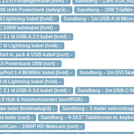
2.0 A Forlængerkabel (hvid) –
Sandberg – 1,8m VGA Skær
00 mAh Powerbank (sølvgrå) –
Sandberg – 10W Trådløs l
 Lightning kabel (hvid) –
Sandberg – 1m USB-A til Micro-
 100W ladekabel (hvid) –
.1 til USB-A 2.0 kabel (hvid) –
il Lightning kabel (hvid) –
set m. jack & USB-kabel (sort) –
h Powerbank 18W (sort) –
Port 1.4 8K/60Hz kabel (hvid) –
Sandberg – 2m DVI Skær
il Lightning kabel (hvid) –
.1 til USB-A 3.0 kabel (hvid) –
Sandberg – 2m USB-C 60
.0 Hub & Headsetstander (sort/RGB) –
øs lader (hvid/sølvgrå) –
Sandberg – 5 meter velcrostrop 
 lader (sort) –
Sandberg – 9-10,5″ Tabletcover m. keyboa
ConfCam – 1080P HD Webcam (sort) –