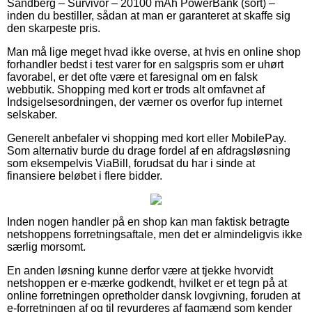
Sandberg – Survivor – 20100 mAh PowerBank (sort) –
inden du bestiller, sådan at man er garanteret at skaffe sig
den skarpeste pris.
Man må lige meget hvad ikke overse, at hvis en online shop
forhandler bedst i test varer for en salgspris som er uhørt
favorabel, er det ofte være et faresignal om en falsk
webbutik. Shopping med kort er trods alt omfavnet af
Indsigelsesordningen, der værner os overfor fup internet
selskaber.
Generelt anbefaler vi shopping med kort eller MobilePay.
Som alternativ burde du drage fordel af en afdragsløsning
som eksempelvis ViaBill, forudsat du har i sinde at
finansiere beløbet i flere bidder.
Inden nogen handler på en shop kan man faktisk betragte
netshoppens forretningsaftale, men det er almindeligvis ikke
særlig morsomt.
En anden løsning kunne derfor være at tjekke hvorvidt
netshoppen er e-mærke godkendt, hvilket er et tegn på at
online forretningen opretholder dansk lovgivning, foruden at
e-forretningen af og til revurderes af fagmænd som kender