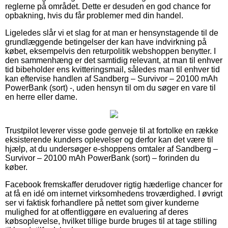
reglerne på området. Dette er desuden en god chance for
opbakning, hvis du får problemer med din handel.
Ligeledes slår vi et slag for at man er hensynstagende til de
grundlæggende betingelser der kan have indvirkning på
købet, eksempelvis den returpolitik webshoppen benytter. I
den sammenhæng er det samtidig relevant, at man til enhver
tid bibeholder ens kvitteringsmail, således man til enhver tid
kan eftervise handlen af Sandberg – Survivor – 20100 mAh
PowerBank (sort) -, uden hensyn til om du søger en vare til
en herre eller dame.
Trustpilot leverer visse gode genveje til at fortolke en række
eksisterende kunders oplevelser og derfor kan det være til
hjælp, at du undersøger e-shoppens omtaler af Sandberg –
Survivor – 20100 mAh PowerBank (sort) – forinden du
køber.
Facebook fremskaffer derudover rigtig hæderlige chancer for
at få en idé om internet virksomhedens troværdighed. I øvrigt
ser vi faktisk forhandlere på nettet som giver kunderne
mulighed for at offentliggøre en evaluering af deres
købsoplevelse, hvilket tillige burde bruges til at tage stilling