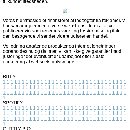
til kundetilfredsheden.
Vores hjemmeside er finansieret af indtægter fra reklamer. Vi
har samarbejder med diverse webshops i form af at vi
publicerer virksomhedernes varer, og høster betaling ifald
den besøgende vi sender videre udfører en handel.
Vejledning angående produkter og internet forretninger
opretholdes nu og da, men vi kan ikke give garantier imod
justeringer der eventuelt er udarbejdet efter sidste
opdatering af websitets oplysninger.
BITLY:
1
1
1
1
1
1
1
1
1
1
1
1
1
1
1
1
1
1
1
1
1
1
1
1
1
1
1
1
1
1
1
1
1
1
1
1
1
1
1
1
1
1
1
1
1
1
1
1
1
1
1
1
1
1
1
1
1
1
1
1
1
1
1
1
1
1
1
1
1
1
1
1
1
1
1
1
1
1
1
1
1
1
1
1
1
1
1
1
1
1
1
1
1
1
1
1
1
1
1
1
SPOTIFY:
1
1
1
1
1
1
1
1
1
1
1
1
1
1
1
1
1
1
1
1
1
1
1
1
1
1
1
1
1
1
1
1
1
1
1
1
1
1
1
1
1
1
1
1
1
1
1
1
1
1
1
1
1
1
1
1
1
1
1
1
1
1
1
1
1
1
1
1
1
1
1
1
1
1
1
1
1
1
1
1
1
1
1
1
1
1
1
1
1
1
1
1
1
1
1
1
1
1
1
1
CUTTLY BIO: