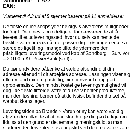
Varenummer:
111532
EAN:
Vurderet til
4.3
ud af 5 stjerner baseret på
11
anmeldelser
De fleste online shops yder heldigvis alverdens muligheder
for fragt. Den mest almindelige er for nærværende at få
leveret til et udleveringssted, hvor du selv kan hente de
bestilte varer præcis når det passer dig. Løsningen er altså
særdeles ligetil, og i mange tilfælde ydermere den
prisbilligste leveringsmodel ved køb af Sandberg – Survivor
– 20100 mAh PowerBank (sort) -.
Du bør endvidere påtænke at vælge afsending til din
adresse eller ud til dit arbejdes adresse. Løsningen viser sig
ofte en tand mindre prisbillig, men omvendt i høj grad
uproblematisk. Den mindst kostelige leveringsmulighed vil
dog i de fleste tilfælde være at du selv henter produkterne,
men den løsning beroer på at du fysisk befinder dig tæt på
webbutikkens lager.
Leveringstiden på Brands > Varen er ny kan være vældig
afgørende i tilfælde af at man skal bruge din pakke lige om
lidt, så af den grund er det temmelig meningsfuldt at man
studerer den forventede leveringstid ved den relevante vare.