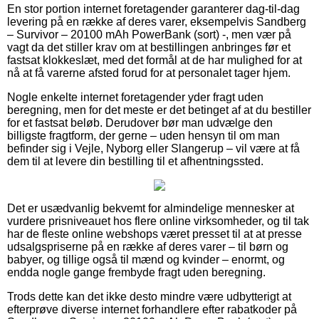
En stor portion internet foretagender garanterer dag-til-dag
levering på en række af deres varer, eksempelvis Sandberg
– Survivor – 20100 mAh PowerBank (sort) -, men vær på
vagt da det stiller krav om at bestillingen anbringes før et
fastsat klokkeslæt, med det formål at de har mulighed for at
nå at få varerne afsted forud for at personalet tager hjem.
Nogle enkelte internet foretagender yder fragt uden
beregning, men for det meste er det betinget af at du bestiller
for et fastsat beløb. Derudover bør man udvælge den
billigste fragtform, der gerne – uden hensyn til om man
befinder sig i Vejle, Nyborg eller Slangerup – vil være at få
dem til at levere din bestilling til et afhentningssted.
Det er usædvanlig bekvemt for almindelige mennesker at
vurdere prisniveauet hos flere online virksomheder, og til tak
har de fleste online webshops været presset til at at presse
udsalgspriserne på en række af deres varer – til børn og
babyer, og tillige også til mænd og kvinder – enormt, og
endda nogle gange frembyde fragt uden beregning.
Trods dette kan det ikke desto mindre være udbytterigt at
efterprøve diverse internet forhandlere efter rabatkoder på