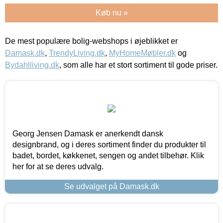
Køb nu »
De mest populære bolig-webshops i øjeblikket er
Damask.dk
,
TrendyLiving.dk
,
MyHomeMøbler.dk
og
Bydahlliving.dk
, som alle har et stort sortiment til gode priser.
Georg Jensen Damask er anerkendt dansk
designbrand, og i deres sortiment finder du produkter til
badet, bordet, køkkenet, sengen og andet tilbehør. Klik
her for at se deres udvalg.
Se udvalget på Damask.dk