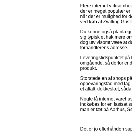
Flere internet virksomhe
der er meget populær er l
når der er mulighed for 
ved køb af Zwilling Gust
Du kunne også planlægge a
sig typisk et hak mere o
dog utvivlsomt være at d
forhandlerens adresse.
Leveringstidspunktet på B
omgående, så derfor er d
produkt.
Størstedelen af shops på
opbevaringsfad med låg 1
et aftalt klokkeslæt, såd
Nogle få internet varehu
indkøbes for en fastsat 
man er tæt på Aarhus, Søn
Det er jo efterhånden sup