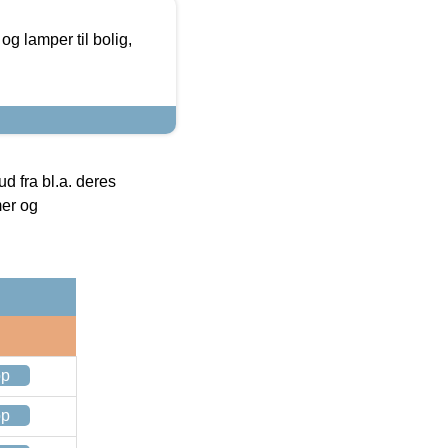
g lamper til bolig,
 fra bl.a. deres
mer og
op
op