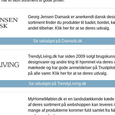
 har et stort sortiment til gode priser.
Georg Jensen Damask er anerkendt dansk desig
sortiment finder du produkter til badet, bordet, 
andet tilbehør. Klik her for at se deres udvalg.
Se udvalget på Damask.dk
TrendyLiving.dk har siden 2009 solgt brugskunst, 
designvarer og andre ting til hjemmet via deres
mærkede og har gode anmeldelser på Trustpilot,
på alle varer. Klik her for at se deres udvalg.
Se udvalget på TrendyLiving.dk
MyHomeMøbler.dk er en landsdækkende kæde m
af deres sortiment på webshoppen kan leveres i
mange af produkterne kommer fuld samlet fra fabr