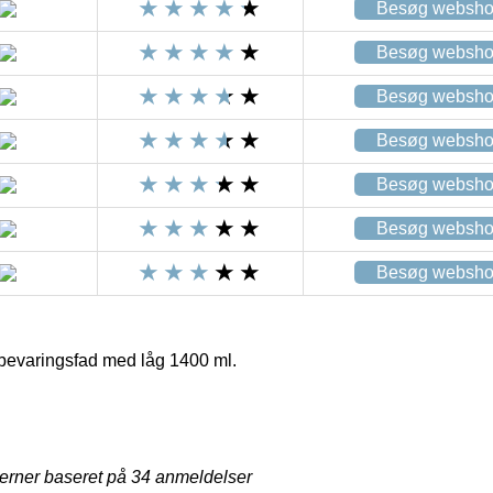
Besøg websh
Besøg websh
Besøg websh
Besøg websh
Besøg websh
Besøg websh
Besøg websh
bevaringsfad med låg 1400 ml.
jerner baseret på
34
anmeldelser