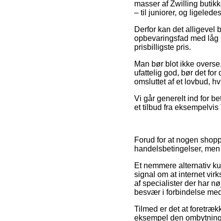
masser af Zwilling butikk
– til juniorer, og ligeled
Derfor kan det alligevel
opbevaringsfad med låg 1
prisbilligste pris.
Man bør blot ikke overse, 
ufattelig god, bør det fo
omsluttet af et lovbud, hv
Vi går generelt ind for 
et tilbud fra eksempelvis 
Forud for at nogen shopp
handelsbetingelser, men 
Et nemmere alternativ ku
signal om at internet vi
af specialister der har nø
besvær i forbindelse med
Tilmed er det at foretræk
eksempel den ombytningsp