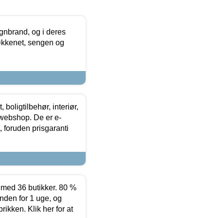
nbrand, og i deres
køkkenet, sengen og
boligtilbehør, interiør,
 webshop. De er e-
 foruden prisgaranti
ed 36 butikker. 80 %
nden for 1 uge, og
ikken. Klik her for at