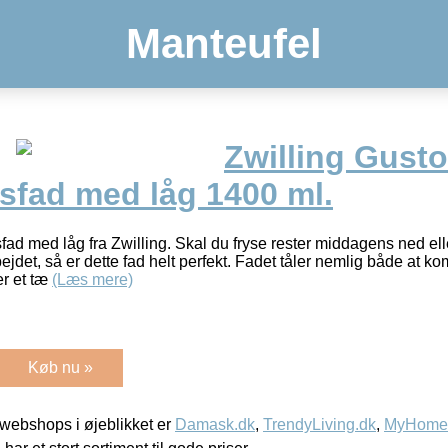
Manteufel
Zwilling Gusto
sfad med låg 1400 ml.
ad med låg fra Zwilling. Skal du fryse rester middagens ned e
bejdet, så er dette fad helt perfekt. Fadet tåler nemlig både at
er et tæ
(Læs mere)
Køb nu »
webshops i øjeblikket er
Damask.dk
,
TrendyLiving.dk
,
MyHomeM