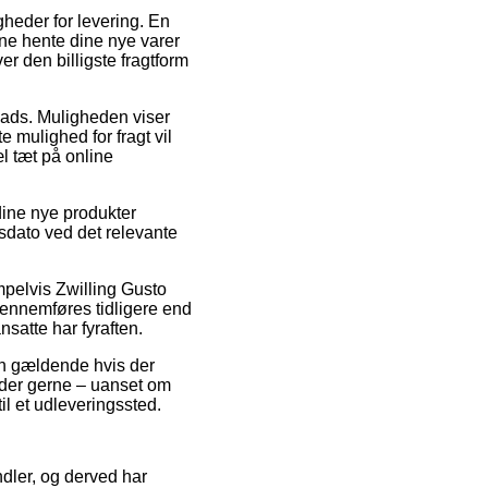
heder for levering. En
nne hente dine nye varer
r den billigste fragtform
plads. Muligheden viser
 mulighed for fragt vil
l tæt på online
 dine nye produkter
sdato ved det relevante
pelvis Zwilling Gusto
gennemføres tidligere end
satte har fyraften.
un gældende hvis der
 der gerne – uanset om
il et udleveringssted.
ndler, og derved har