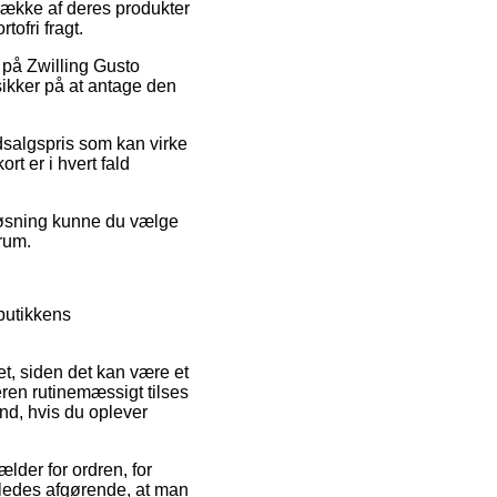
 række af deres produkter
tofri fragt.
 på Zwilling Gusto
ikker på at antage den
 udsalgspris som kan virke
rt er i hvert fald
 løsning kunne du vælge
srum.
butikkens
t, siden det kan være et
ren rutinemæssigt tilses
and, hvis du oplever
lder for ordren, for
eledes afgørende, at man