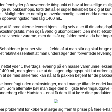
der frembyder på nuværende tidspunkt et hav af forskellige mulig
ige nu pakkeshops, fordi det så er super fleksibelt for dig at ku
det. Muligheden er nemlig ret overkommelig, samt endda derudove
o opbevaringsfad med låg 1400 ml..
t få produkterne leveret hjem til dig selv eller til din arbejds
mkostningsfuld, men også vældig ukompliceret. Den mest letkøbte
u selv henter varerne, men det står og falder med at du har bopæ
eholder er jo super vital i tilfælde af at man står og skal bruge
et relativt essentielt at man undersøger den forventede levering
 nettet yder 1 hverdags levering på en masse varenumre, eksem
400 ml., men glem ikke at det tager udgangspunkt i at ordren 
an at de med sikkerhed kan nå at få pakken betjent før de pakkean
se lover fragt uden omkostninger, men i mange tilfælde er det k
sum. Som alternativ bør man tage den billigste leveringsudgave,
derborg eller Hadsten – er at få dem til at køre dine produkter t
er problemfrit for købere at søge sig frem til priser på flere e-ha