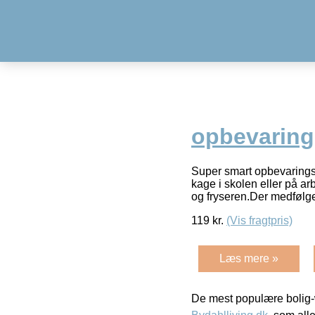
opbevaring
Super smart opbevaringsf
kage i skolen eller på ar
og fryseren.Der medfølg
119
kr.
(Vis fragtpris)
Læs mere »
De mest populære bolig-