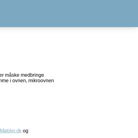
ller måske medbringe
 komme i ovnen, mikroovnen
øbler.dk
og