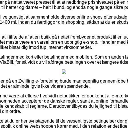
er på nettet været presset til at at nedbringe prisniveauet på en
es til herrer og damer – helt i bund, og endda nogle gange sikre por
 blive gunstigt at sammenholde diverse online shops efter udsalg
400 ml. inden du færdiggør din shopping, sådan at du er skuds
at i tilfælde af at en butik på nettet frembyder et produkt til en
r det meste være en varsel om en uoprigtig e-shop. Handler med ko
ilket bistår dig imod fup internet virksomheder.
betalinger med kort eller betalinger med mobilen. Som en anden
ViaBill, for så vidt du vil afdrage betalingen over et længere tid
er på en Zwilling e-forretning burde man egentlig gennemløbe 
det er almindeligvis ikke videre spændende.
nne være at efterse hvorvidt netbutikken er godkendt af e-mærke
rksomheden accepterer de danske regler, samt at online forhandle
je kendskab til reglerne. Derudover tilbydes du lejlighed til bist
 din ordre.
ke at du er hensynstagende til de væsentligste betingelser der gæ
olitik online webshoppen kører med. I den relation er det lig