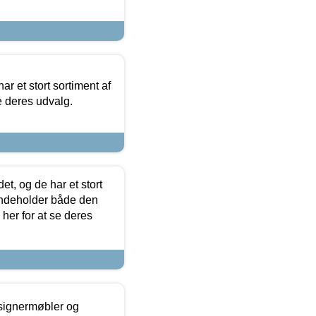
ar et stort sortiment af
e deres udvalg.
t, og de har et stort
 indeholder både den
 her for at se deres
esignermøbler og