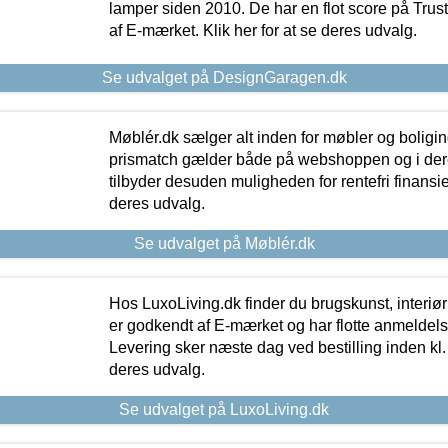
lamper siden 2010. De har en flot score på Trustpi
af E-mærket. Klik her for at se deres udvalg.
Se udvalget på DesignGaragen.dk
Møblér.dk sælger alt inden for møbler og boligi
prismatch gælder både på webshoppen og i dere
tilbyder desuden muligheden for rentefri finansier
deres udvalg.
Se udvalget på Møblér.dk
Hos LuxoLiving.dk finder du brugskunst, interiør
er godkendt af E-mærket og har flotte anmeldelse
Levering sker næste dag ved bestilling inden kl. 1
deres udvalg.
Se udvalget på LuxoLiving.dk