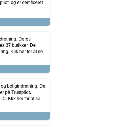
lot, og er certificeret
ndretning. Deres
s 37 butikker. De
ing. Klik her for at se
 og boligindretning. De
r på Trustpilot.
5. Klik her for at se