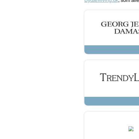
Bydahlliving.dk
, som alle