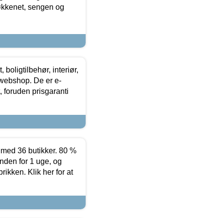
køkkenet, sengen og
boligtilbehør, interiør,
 webshop. De er e-
 foruden prisgaranti
ed 36 butikker. 80 %
nden for 1 uge, og
ikken. Klik her for at