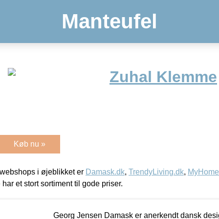
Manteufel
Zuhal Klemme
Køb nu »
webshops i øjeblikket er
Damask.dk
,
TrendyLiving.dk
,
MyHomeM
 har et stort sortiment til gode priser.
Georg Jensen Damask er anerkendt dansk desig