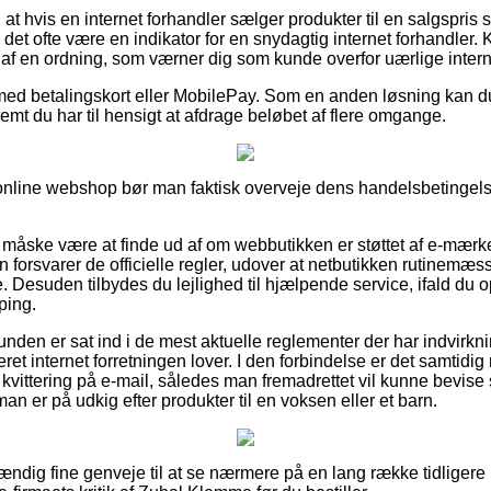
at hvis en internet forhandler sælger produkter til en salgspris 
 det ofte være en indikator for en snydagtig internet forhandler.
 af en ordning, som værner dig som kunde overfor uærlige intern
 med betalingskort eller MobilePay. Som en anden løsning kan 
remt du har til hensigt at afdrage beløbet af flere omgange.
 online webshop bør man faktisk overveje dens handelsbetingelser
åske være at finde ud af om webbutikken er støttet af e-mærke
 forsvarer de officielle regler, udover at netbutikken rutinemæs
e. Desuden tilbydes du lejlighed til hjælpende service, ifald du o
ping.
kunden er sat ind i de mest aktuelle reglementer der har indvirk
ret internet forretningen lover. I den forbindelse er det samtidig
vittering på e-mail, således man fremadrettet vil kunne bevise 
n er på udkig efter produkter til en voksen eller et barn.
tændig fine genveje til at se nærmere på en lang række tidligere