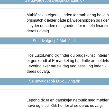
Se udvalget på DesignGaragen.dk
Møblér.dk sælger alt inden for møbler og boligi
prismatch gælder både på webshoppen og i dere
tilbyder desuden muligheden for rentefri finansier
deres udvalg.
Se udvalget på Møblér.dk
Hos LuxoLiving.dk finder du brugskunst, interiør
er godkendt af E-mærket og har flotte anmeldelse
Levering sker næste dag ved bestilling inden kl. 1
deres udvalg.
Se udvalget på LuxoLiving.dk
Lepong.dk er en danskejet netbutik med møbler o
have og fritid. Klik her for at se deres udvalg.