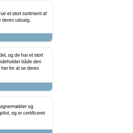
ar et stort sortiment af
e deres udvalg.
t, og de har et stort
 indeholder både den
 her for at se deres
esignermøbler og
lot, og er certificeret