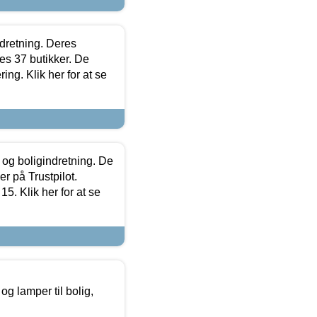
ndretning. Deres
s 37 butikker. De
ing. Klik her for at se
 og boligindretning. De
r på Trustpilot.
5. Klik her for at se
g lamper til bolig,