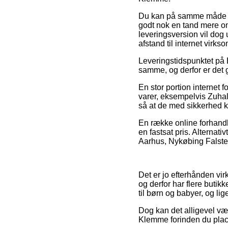
Du kan på samme måde prøv
godt nok en tand mere om
leveringsversion vil dog 
afstand til internet vir
Leveringstidspunktet på B
samme, og derfor er det g
En stor portion internet 
varer, eksempelvis Zuhal 
så at de med sikkerhed ka
En række online forhandle
en fastsat pris. Alternati
Aarhus, Nykøbing Falster 
Det er jo efterhånden virk
og derfor har flere butik
til børn og babyer, og li
Dog kan det alligevel være
Klemme forinden du placer