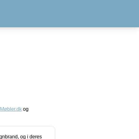
øbler.dk
og
nbrand, og i deres