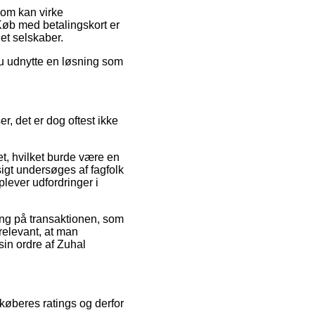
som kan virke
 Køb med betalingskort er
et selskaber.
du udnytte en løsning som
, det er dog oftest ikke
t, hvilket burde være en
sigt undersøges af fagfolk
plever udfordringer i
ning på transaktionen, som
 relevant, at man
sin ordre af Zuhal
 køberes ratings og derfor