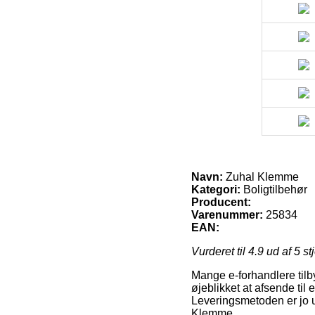
Navn:
Zuhal Klemme
Kategori:
Boligtilbehør
Producent:
Varenummer:
25834
EAN:
Vurderet til
4.9
ud af 5 st
Mange e-forhandlere tilb
øjeblikket at afsende til
Leveringsmetoden er jo ul
Klemme.