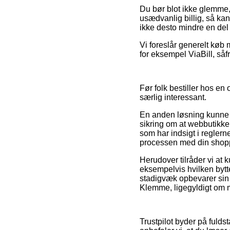
Du bør blot ikke glemme, 
usædvanlig billig, så kan
ikke desto mindre en del
Vi foreslår generelt køb
for eksempel ViaBill, såf
Før folk bestiller hos en
særlig interessant.
En anden løsning kunne m
sikring om at webbutikken
som har indsigt i reglern
processen med din shop
Herudover tilråder vi at 
eksempelvis hvilken bytte
stadigvæk opbevarer sin k
Klemme, ligegyldigt om ma
Trustpilot byder på fulds