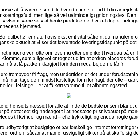
e at få varerne sendt til hvor du bor eller ud til din arbejdspl
kostningsfuld, men lige så vel ualmindeligt gnidningsløs. Den 
utvivlsomt være selv at hente produkterne, hvilket dog er betinge
ksomhedens hjemsted.
oligtilbehør er naturligvis ekstremt vital såfremt du mangler p
anske aktuelt at vi ser det forventede leveringstidspunkt på det
forretninger giver løfte om levering efter en enkelt hverdag på en
Klemme, som alligevel er regnet ud fra at ordren placeres forud 
n nå at få pakken klargjort forinden medarbejderne får fri.
re frembyder fri fragt, men undertiden er det under forudsætnin
vt må man tage den mindst kostelige form for fragt, der ofte – uan
eller Helsinge – er at få kørt varerne til et afhentningssted.
elig hensigtsmæssigt for alle at finde de bedste priser i blandt d
ker på nettet set sig nødsaget til at nedsætte prisniveauet på ma
geledes til kvinder og mænd – eftertrykkeligt, og endda nogle gang
 udbytterigt at besigtige et par forskellige internet forretninger
er ordren, sådan at man er usvigeligt sikker på at skaffe sig de