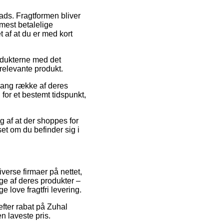
ads. Fragtformen bliver
mest betalelige
t af at du er med kort
rodukterne med det
 relevante produkt.
 lang række af deres
for et bestemt tidspunkt,
g af at der shoppes for
set om du befinder sig i
iverse firmaer på nettet,
nge af deres produkter –
e love fragtfri levering.
 efter rabat på Zuhal
n laveste pris.