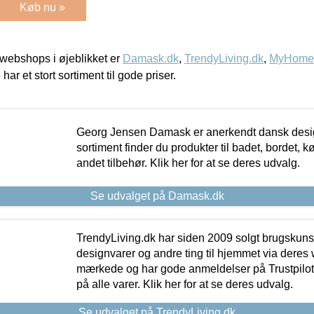
Køb nu »
webshops i øjeblikket er
Damask.dk
,
TrendyLiving.dk
,
MyHomeM
 har et stort sortiment til gode priser.
Georg Jensen Damask er anerkendt dansk desig
sortiment finder du produkter til badet, bordet, 
andet tilbehør. Klik her for at se deres udvalg.
Se udvalget på Damask.dk
TrendyLiving.dk har siden 2009 solgt brugskunst, 
designvarer og andre ting til hjemmet via deres
mærkede og har gode anmeldelser på Trustpilot,
på alle varer. Klik her for at se deres udvalg.
Se udvalget på TrendyLiving.dk