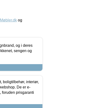
øbler.dk
og
nbrand, og i deres
køkkenet, sengen og
boligtilbehør, interiør,
 webshop. De er e-
 foruden prisgaranti