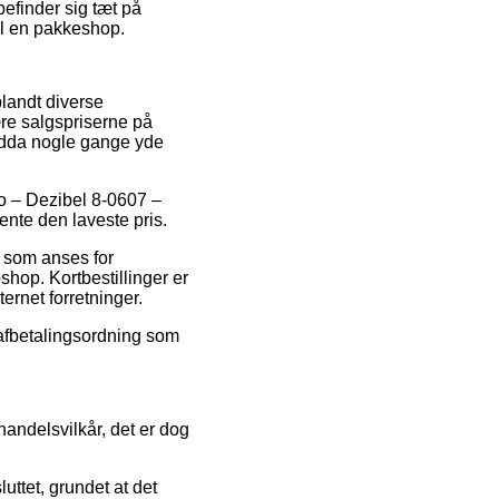
efinder sig tæt på
til en pakkeshop.
blandt diverse
kære salgspriserne på
 endda nogle gange yde
io – Dezibel 8-0607 –
ente den laveste pris.
s som anses for
hop. Kortbestillinger er
ernet forretninger.
n afbetalingsordning som
handelsvilkår, det er dog
ttet, grundet at det