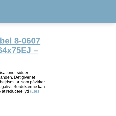
ibel 8-0607
64x75EJ –
sationer sidder
nanden. Det giver et
bejdsmiljø, som påvirker
egativt. Bordskærme kan
e at reducere lyd
(Læs