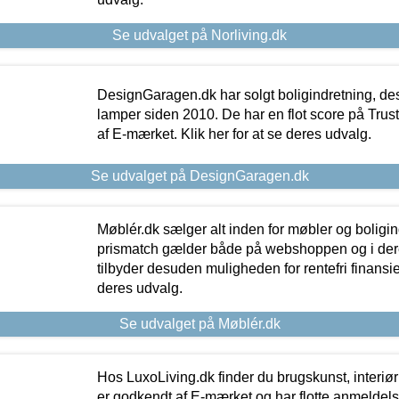
Se udvalget på Norliving.dk
DesignGaragen.dk har solgt boligindretning, d
lamper siden 2010. De har en flot score på Trustpi
af E-mærket. Klik her for at se deres udvalg.
Se udvalget på DesignGaragen.dk
Møblér.dk sælger alt inden for møbler og boligi
prismatch gælder både på webshoppen og i dere
tilbyder desuden muligheden for rentefri finansier
deres udvalg.
Se udvalget på Møblér.dk
Hos LuxoLiving.dk finder du brugskunst, interiør
er godkendt af E-mærket og har flotte anmeldelse