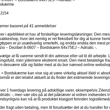
dskærme
J154
jerner baseret på
41
anmeldelser
er i øjeblikket et hav af forskellige leveringsløsninger. Den mest
 pakkeshop, hvor det nemlig er ret fleksibelt for dig at kunne hent
agttypen er jo usædvanlig smertefri, og endda endda den mest pri
nzio – Dezibel 8-0607 – Bordskærm 64x75EJ – Adriatic -.
e at få varerne sendt til din adresse eller ud til dit arbejde. 
ingsfuld, men ydermere ekstremt smart. Den mest betalelige fra
som desværre står og falder med at du bor nærved online websh
> Bordskærme kan vise sig at være virkelig aktuel ifald vi abso
ormål er det relativt aktuelt at du finder det estimerede levering
over 1 hverdags levering på adskillige varer, eksempelvis Zilen
atic -, men vær obs på at det påkræver at ordren indsendes in
ndsynligvis kan nå at få produktet klargjort forinden logistikmeda
der fragt uden betaling, men tit forudsætter det at du handler for 