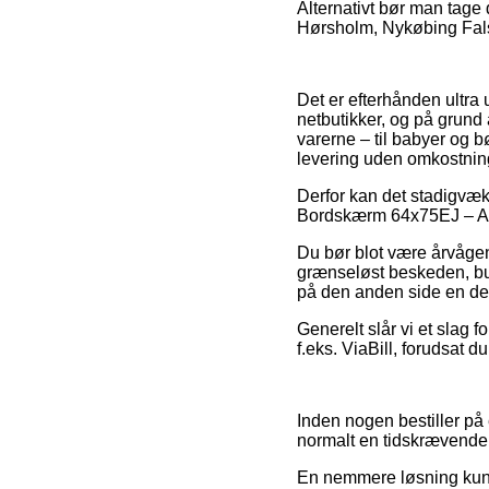
Alternativt bør man tage
Hørsholm, Nykøbing Falste
Det er efterhånden ultra 
netbutikker, og på grund 
varerne – til babyer og b
levering uden omkostnin
Derfor kan det stadigvæk 
Bordskærm 64x75EJ – Adria
Du bør blot være årvågen 
grænseløst beskeden, bur
på den anden side en del 
Generelt slår vi et slag 
f.eks. ViaBill, forudsat 
Inden nogen bestiller på 
normalt en tidskrævende
En nemmere løsning kunne