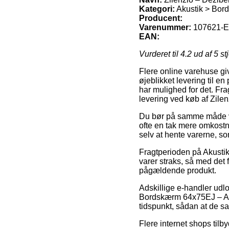
Kategori:
Akustik > Bor
Producent:
Varenummer:
107621-E
EAN:
Vurderet til
4.2
ud af 5 st
Flere online varehuse giv
øjeblikket levering til en
har mulighed for det. Fr
levering ved køb af Zile
Du bør på samme måde vælg
ofte en tak mere omkostn
selv at hente varerne, 
Fragtperioden på Akustik 
varer straks, så med det f
pågældende produkt.
Adskillige e-handler udl
Bordskærm 64x75EJ – Adri
tidspunkt, sådan at de sa
Flere internet shops tilby