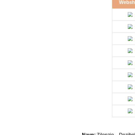
Websh
Navn:
Zilenzio – Dezibe