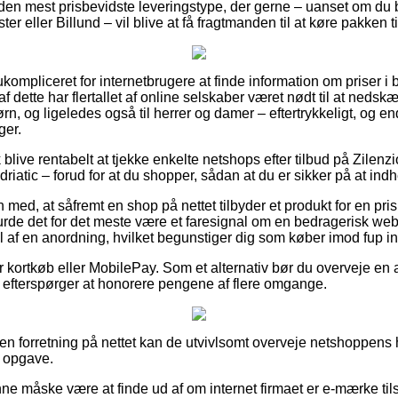
 den mest prisbevidste leveringstype, der gerne – uanset om du b
r eller Billund – vil blive at få fragtmanden til at køre pakken 
ukompliceret for internetbrugere at finde information om priser i 
af dette har flertallet af online selskaber været nødt til at neds
ørn, og ligeledes også til herrer og damer – eftertrykkeligt, og
ger.
blive rentabelt at tjekke enkelte netshops efter tilbud på Zilenz
tic – forud for at du shopper, sådan at du er sikker på at indh
med, at såfremt en shop på nettet tilbyder et produkt for en pri
de det for det meste være et faresignal om en bedragerisk webs
af en anordning, hvilket begunstiger dig som køber imod fup int
for kortkøb eller MobilePay. Som et alternativ bør du overveje e
du efterspørger at honorere pengene af flere omgange.
en forretning på nettet kan de utvivlsomt overveje netshoppens 
 opgave.
 måske være at finde ud af om internet firmaet er e-mærke tilslu