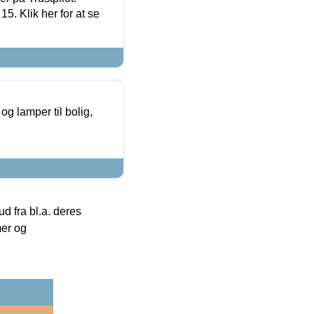
5. Klik her for at se
g lamper til bolig,
 fra bl.a. deres
mer og