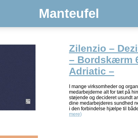
Manteufel
Zilenzio – Dez
– Bordskærm 
Adriatic –
I mange virksomheder og organi
medarbejderne alt for tæt på hi
støjende og decideret usundt ar
dine medarbejderes sundhed n
i den forbindelse hjælpe til båd
mere)