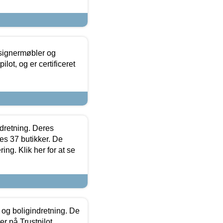
esignermøbler og
lot, og er certificeret
ndretning. Deres
s 37 butikker. De
ing. Klik her for at se
 og boligindretning. De
r på Trustpilot.