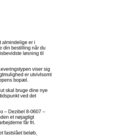
 almindelige er i
e din bestilling når du
sbevidste løsning til
Leveringstypen viser sig
gtmulighed er utvivlsomt
oppens bopæl.
lut skal bruge dine nye
stidspunkt ved det
zio – Dezibel 8-0607 –
den et nøjagtigt
rbejderne får fri.
et fastslået beløb.