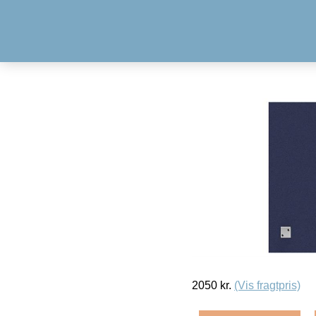
2050
kr.
(Vis fragtpris)