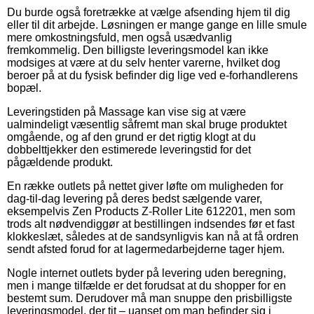
Du burde også foretrække at vælge afsending hjem til dig
eller til dit arbejde. Løsningen er mange gange en lille smule
mere omkostningsfuld, men også usædvanlig
fremkommelig. Den billigste leveringsmodel kan ikke
modsiges at være at du selv henter varerne, hvilket dog
beroer på at du fysisk befinder dig lige ved e-forhandlerens
bopæl.
Leveringstiden på Massage kan vise sig at være
ualmindeligt væsentlig såfremt man skal bruge produktet
omgående, og af den grund er det rigtig klogt at du
dobbelttjekker den estimerede leveringstid for det
pågældende produkt.
En række outlets på nettet giver løfte om muligheden for
dag-til-dag levering på deres bedst sælgende varer,
eksempelvis Zen Products Z-Roller Lite 612201, men som
trods alt nødvendiggør at bestillingen indsendes før et fast
klokkeslæt, således at de sandsynligvis kan nå at få ordren
sendt afsted forud for at lagermedarbejderne tager hjem.
Nogle internet outlets byder på levering uden beregning,
men i mange tilfælde er det forudsat at du shopper for en
bestemt sum. Derudover må man snuppe den prisbilligste
leveringsmodel, der tit – uanset om man befinder sig i