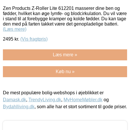
Zen Products Z-Roller Lite 612201 masserer dine ben og
fødder, hvilket kan øge lymfe- og blodcirkulation. Du vil være
i stand til at forebygge kramper og kolde fødder. Du kan tage
den med på farten takket være det genopladelige batteri.
(Læs mere)
2495
kr.
(Vis fragtpris)
Læs mere »
Køb nu »
De mest populære bolig-webshops i øjeblikket er
Damask.dk
,
TrendyLiving.dk
,
MyHomeMøbler.dk
og
Bydahlliving.dk
, som alle har et stort sortiment til gode priser.