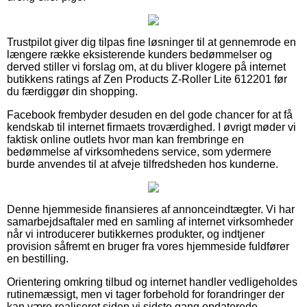
Trustpilot giver dig tilpas fine løsninger til at gennemrode en
længere række eksisterende kunders bedømmelser og
derved stiller vi forslag om, at du bliver klogere på internet
butikkens ratings af Zen Products Z-Roller Lite 612201 før
du færdiggør din shopping.
Facebook frembyder desuden en del gode chancer for at få
kendskab til internet firmaets troværdighed. I øvrigt møder vi
faktisk online outlets hvor man kan frembringe en
bedømmelse af virksomhedens service, som ydermere
burde anvendes til at afveje tilfredsheden hos kunderne.
Denne hjemmeside finansieres af annonceindtægter. Vi har
samarbejdsaftaler med en samling af internet virksomheder
når vi introducerer butikkernes produkter, og indtjener
provision såfremt en bruger fra vores hjemmeside fuldfører
en bestilling.
Orientering omkring tilbud og internet handler vedligeholdes
rutinemæssigt, men vi tager forbehold for forandringer der
kan være realiseret siden vi sidste gang opdaterede