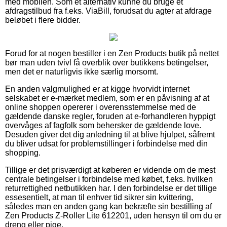
med mobilen. Som et alternativ kunne du bruge et
afdragstilbud fra f.eks. ViaBill, forudsat du agter at afdrage
beløbet i flere bidder.
Forud for at nogen bestiller i en Zen Products butik på nettet
bør man uden tvivl få overblik over butikkens betingelser,
men det er naturligvis ikke særlig morsomt.
En anden valgmulighed er at kigge hvorvidt internet
selskabet er e-mærket medlem, som er en påvisning af at
online shoppen opererer i overensstemmelse med de
gældende danske regler, foruden at e-forhandleren hyppigt
overvåges af fagfolk som behersker de gældende love.
Desuden giver det dig anledning til at blive hjulpet, såfremt
du bliver udsat for problemstillinger i forbindelse med din
shopping.
Tillige er det prisværdigt at køberen er vidende om de mest
centrale betingelser i forbindelse med købet, f.eks. hvilken
returrettighed netbutikken har. I den forbindelse er det tillige
essesentielt, at man til enhver tid sikrer sin kvittering,
således man en anden gang kan bekræfte sin bestilling af
Zen Products Z-Roller Lite 612201, uden hensyn til om du er
dreng eller pige.