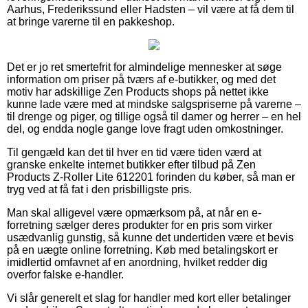
Aarhus, Frederikssund eller Hadsten – vil være at få dem til
at bringe varerne til en pakkeshop.
Det er jo ret smertefrit for almindelige mennesker at søge
information om priser på tværs af e-butikker, og med det
motiv har adskillige Zen Products shops på nettet ikke
kunne lade være med at mindske salgspriserne på varerne –
til drenge og piger, og tillige også til damer og herrer – en hel
del, og endda nogle gange love fragt uden omkostninger.
Til gengæld kan det til hver en tid være tiden værd at
granske enkelte internet butikker efter tilbud på Zen
Products Z-Roller Lite 612201 forinden du køber, så man er
tryg ved at få fat i den prisbilligste pris.
Man skal alligevel være opmærksom på, at når en e-
forretning sælger deres produkter for en pris som virker
usædvanlig gunstig, så kunne det undertiden være et bevis
på en uægte online forretning. Køb med betalingskort er
imidlertid omfavnet af en anordning, hvilket redder dig
overfor falske e-handler.
Vi slår generelt et slag for handler med kort eller betalinger