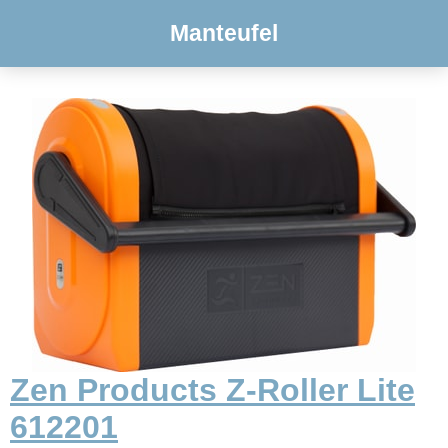
Manteufel
Zen Products Z-Roller Lite
612201