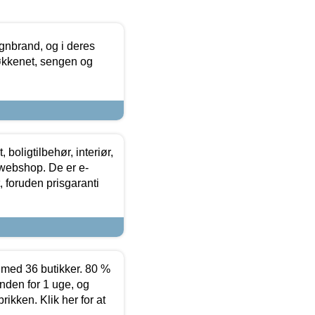
nbrand, og i deres
køkkenet, sengen og
boligtilbehør, interiør,
 webshop. De er e-
 foruden prisgaranti
ed 36 butikker. 80 %
nden for 1 uge, og
ikken. Klik her for at