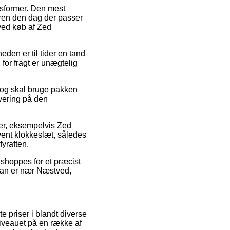
sformer. Den mest
rdren den dag der passer
ved køb af Zed
heden er til tider en tand
for fragt er unægtelig
 og skal bruge pakken
evering på den
rer, eksempelvis Zed
vent klokkeslæt, således
fyraften.
shoppes for et præcist
 man er nær Næstved,
e priser i blandt diverse
niveauet på en række af