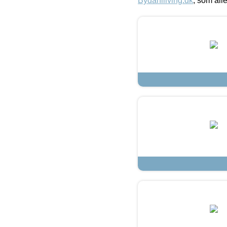
Bydahlliving.dk
, som alle