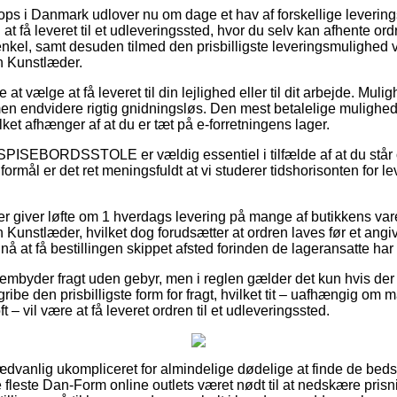
 i Danmark udlover nu om dage et hav af forskellige levering
at få leveret til et udleveringssted, hvor du selv kan afhente o
enkel, samt desuden tilmed den prisbilligste leveringsmulighed 
n Kunstlæder.
t vælge at få leveret til din lejlighed eller til dit arbejde. Mulig
n endvidere rigtig gnidningsløs. Den mest betalelige mulighed 
lket afhænger af at du er tæt på e-forretningens lager.
 SPISEBORDSSTOLE er vældig essentiel i tilfælde af at du står
formål er det ret meningsfuldt at vi studerer tidshorisonten for l
kker giver løfte om 1 hverdags levering på mange af butikkens va
 Kunstlæder, hvilket dog forudsætter at ordren laves før et angi
å at få bestillingen skippet afsted forinden de lageransatte har 
embyder fragt uden gebyr, men i reglen gælder det kun hvis der 
ibe den prisbilligste form for fragt, hvilket tit – uafhængig om
 – vil være at få leveret ordren til et udleveringssted.
dvanlig ukompliceret for almindelige dødelige at finde de bedst
e fleste Dan-Form online outlets været nødt til at nedskære pris