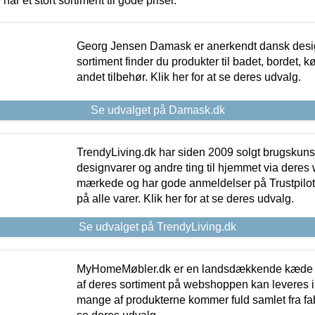
 har et stort sortiment til gode priser.
Georg Jensen Damask er anerkendt dansk desig
sortiment finder du produkter til badet, bordet, 
andet tilbehør. Klik her for at se deres udvalg.
Se udvalget på Damask.dk
TrendyLiving.dk har siden 2009 solgt brugskunst, 
designvarer og andre ting til hjemmet via deres
mærkede og har gode anmeldelser på Trustpilot,
på alle varer. Klik her for at se deres udvalg.
Se udvalget på TrendyLiving.dk
MyHomeMøbler.dk er en landsdækkende kæde m
af deres sortiment på webshoppen kan leveres i
mange af produkterne kommer fuld samlet fra fabr