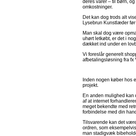
deres varer – til børn, o
omkostninger.
Det kan dog trods alt vise
Lysebrun Kunstlæder før d
Man skal dog være opmærk
uhørt letkøbt, er det i no
dækket ind under en lovb
Vi foreslår generelt shop
afbetalingsløsning fra fx
Inden nogen køber hos en
projekt.
En anden mulighed kan der
af at internet forhandlere
meget bekendte med retnin
forbindelse med din hand
Tilsvarende kan det være
ordren, som eksempelvis 
man stadigvæk bibeholder