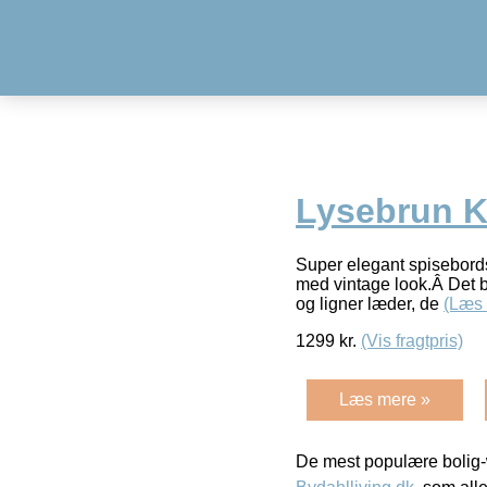
Lysebrun K
Super elegant spisebordss
med vintage look.Â Det bet
og ligner læder, de
(Læs
1299
kr.
(Vis fragtpris)
Læs mere »
De mest populære bolig-