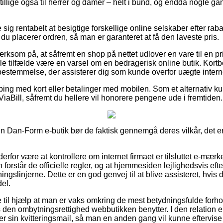
g tillige også til herrer og damer – helt i bund, og endda nogle g
 sig rentabelt at besigtige forskellige online selskaber efter rab
u placerer ordren, så man er garanteret at få den laveste pris.
som på, at såfremt en shop på nettet udlover en vare til en p
gle tilfælde være en varsel om en bedragerisk online butik. Kortbe
estemmelse, der assisterer dig som kunde overfor uægte intern
ping med kort eller betalinger med mobilen. Som et alternativ k
 ViaBill, såfremt du hellere vil honorere pengene ude i fremtiden.
 Dan-Form e-butik bør de faktisk gennemgå deres vilkår, det er 
for være at kontrollere om internet firmaet er tilsluttet e-mærke
n forstår de officielle regler, og at hjemmesiden lejlighedsvis eft
gslinjerne. Dette er en god genvej til at blive assisteret, hvis 
el.
 til hjælp at man er vaks omkring de mest betydningsfulde forho
den ombytningsrettighed webbutikken benytter. I den relation er
 sin kvitteringsmail, så man en anden gang vil kunne eftervise