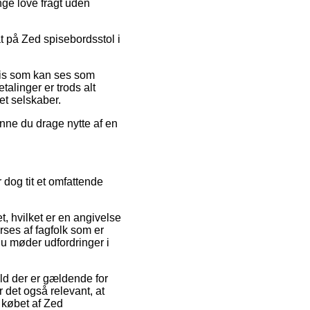
ange love fragt uden
at på Zed spisebordsstol i
ris som kan ses som
talinger er trods alt
et selskaber.
unne du drage nytte af en
dog tit et omfattende
t, hvilket er en angivelse
erses af fagfolk som er
du møder udfordringer i
ld der er gældende for
 det også relevant, at
 købet af Zed