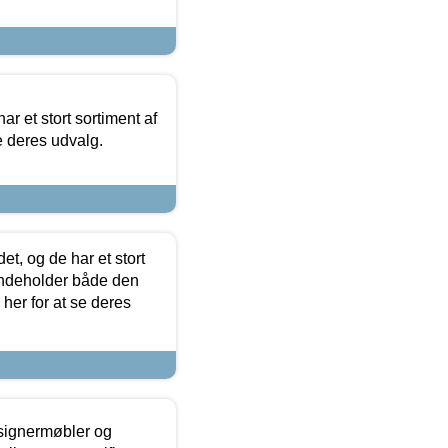
ar et stort sortiment af
e deres udvalg.
t, og de har et stort
 indeholder både den
 her for at se deres
esignermøbler og