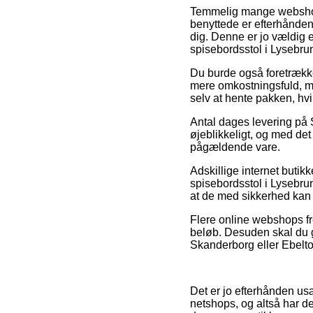
Temmelig mange webshops
benyttede er efterhånden 
dig. Denne er jo vældig 
spisebordsstol i Lysebru
Du burde også foretrække a
mere omkostningsfuld, me
selv at hente pakken, hvi
Antal dages levering på
øjeblikkeligt, og med det 
pågældende vare.
Adskillige internet buti
spisebordsstol i Lysebrun
at de med sikkerhed kan n
Flere online webshops fr
beløb. Desuden skal du gr
Skanderborg eller Ebeltoft
Det er jo efterhånden usæ
netshops, og altså har d