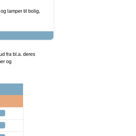
g lamper til bolig,
 fra bl.a. deres
mer og