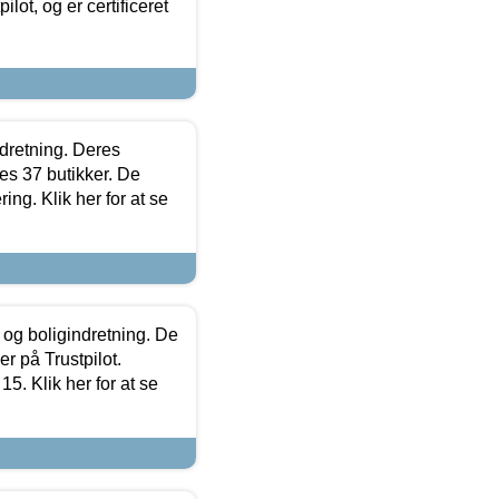
lot, og er certificeret
ndretning. Deres
s 37 butikker. De
ing. Klik her for at se
 og boligindretning. De
r på Trustpilot.
5. Klik her for at se