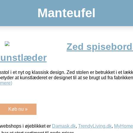
Manteufel
Zed spisebords
unstlæder
tol i et nyt og klassisk design. Zed stolen er betrukket i et læk
yder at kunstlæderet er designet til at se brugt ud fra fabrikken, 
 mere)
Køb nu »
webshops i øjeblikket er
Damask.dk
,
TrendyLiving.dk
,
MyHomeM