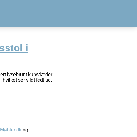
stol i
kert lysebrunt kunstlæder
hvilket ser vildt fedt ud,
øbler.dk
og