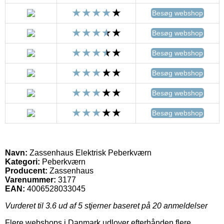
Besøg webshop
Besøg webshop
Besøg webshop
Besøg webshop
Besøg webshop
Besøg webshop
Navn:
Zassenhaus Elektrisk Peberkværn
Kategori:
Peberkværn
Producent:
Zassenhaus
Varenummer:
3177
EAN:
4006528033045
Vurderet til
3.6
ud af 5 stjerner baseret på
20
anmeldelser
Flere webshops i Danmark udlover efterhånden flere