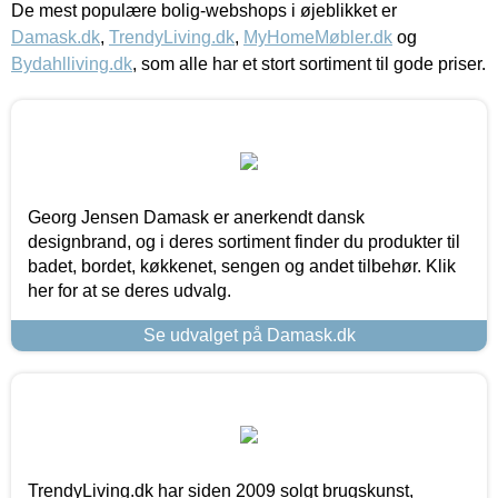
De mest populære bolig-webshops i øjeblikket er
Damask.dk
,
TrendyLiving.dk
,
MyHomeMøbler.dk
og
Bydahlliving.dk
, som alle har et stort sortiment til gode priser.
Georg Jensen Damask er anerkendt dansk
designbrand, og i deres sortiment finder du produkter til
badet, bordet, køkkenet, sengen og andet tilbehør. Klik
her for at se deres udvalg.
Se udvalget på Damask.dk
TrendyLiving.dk har siden 2009 solgt brugskunst,