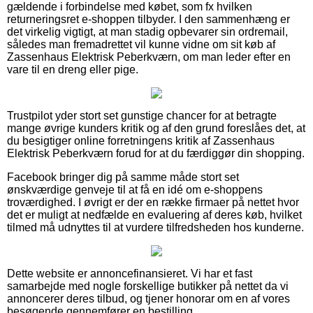
gældende i forbindelse med købet, som fx hvilken
returneringsret e-shoppen tilbyder. I den sammenhæng er
det virkelig vigtigt, at man stadig opbevarer sin ordremail,
således man fremadrettet vil kunne vidne om sit køb af
Zassenhaus Elektrisk Peberkværn, om man leder efter en
vare til en dreng eller pige.
Trustpilot yder stort set gunstige chancer for at betragte
mange øvrige kunders kritik og af den grund foreslåes det, at
du besigtiger online forretningens kritik af Zassenhaus
Elektrisk Peberkværn forud for at du færdiggør din shopping.
Facebook bringer dig på samme måde stort set
ønskværdige genveje til at få en idé om e-shoppens
troværdighed. I øvrigt er der en række firmaer på nettet hvor
det er muligt at nedfælde en evaluering af deres køb, hvilket
tilmed må udnyttes til at vurdere tilfredsheden hos kunderne.
Dette website er annoncefinansieret. Vi har et fast
samarbejde med nogle forskellige butikker på nettet da vi
annoncerer deres tilbud, og tjener honorar om en af vores
besøgende gennemfører en bestilling.