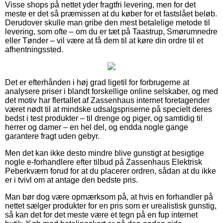
Visse shops på nettet yder fragtfri levering, men for det
meste er det så præmissen at du køber for et fastslået beløb.
Derudover skulle man gribe den mest betalelige metode til
levering, som ofte – om du er tæt på Taastrup, Smørumnedre
eller Tønder – vil være at få dem til at køre din ordre til et
afhentningssted.
Det er efterhånden i høj grad ligetil for forbrugerne at
analysere priser i blandt forskellige online selskaber, og med
det motiv har flertallet af Zassenhaus internet foretagender
været nødt til at mindske udsalgspriserne på specielt deres
bedst i test produkter – til drenge og piger, og samtidig til
herrer og damer – en hel del, og endda nogle gange
garantere fragt uden gebyr.
Men det kan ikke desto mindre blive gunstigt at besigtige
nogle e-forhandlere efter tilbud på Zassenhaus Elektrisk
Peberkværn forud for at du placerer ordren, sådan at du ikke
er i tvivl om at antage den bedste pris.
Man bør dog være opmærksom på, at hvis en forhandler på
nettet sælger produkter for en pris som er urealistisk gunstig,
så kan det for det meste være et tegn på en fup internet