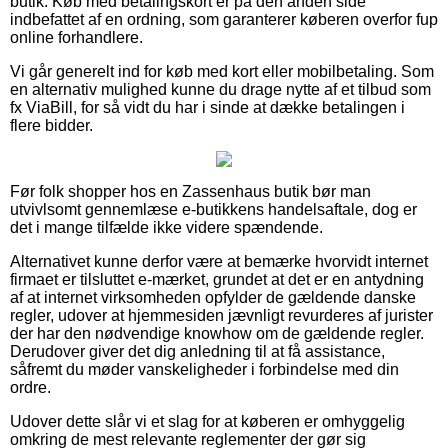
butik. Køb med betalingskort er på den anden side
indbefattet af en ordning, som garanterer køberen overfor fup
online forhandlere.
Vi går generelt ind for køb med kort eller mobilbetaling. Som
en alternativ mulighed kunne du drage nytte af et tilbud som
fx ViaBill, for så vidt du har i sinde at dække betalingen i
flere bidder.
Før folk shopper hos en Zassenhaus butik bør man
utvivlsomt gennemlæse e-butikkens handelsaftale, dog er
det i mange tilfælde ikke videre spændende.
Alternativet kunne derfor være at bemærke hvorvidt internet
firmaet er tilsluttet e-mærket, grundet at det er en antydning
af at internet virksomheden opfylder de gældende danske
regler, udover at hjemmesiden jævnligt revurderes af jurister
der har den nødvendige knowhow om de gældende regler.
Derudover giver det dig anledning til at få assistance,
såfremt du møder vanskeligheder i forbindelse med din
ordre.
Udover dette slår vi et slag for at køberen er omhyggelig
omkring de mest relevante reglementer der gør sig