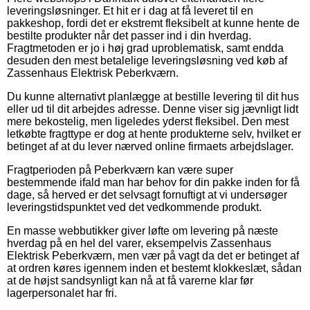
leveringsløsninger. Et hit er i dag at få leveret til en
pakkeshop, fordi det er ekstremt fleksibelt at kunne hente de
bestilte produkter når det passer ind i din hverdag.
Fragtmetoden er jo i høj grad uproblematisk, samt endda
desuden den mest betalelige leveringsløsning ved køb af
Zassenhaus Elektrisk Peberkværn.
Du kunne alternativt planlægge at bestille levering til dit hus
eller ud til dit arbejdes adresse. Denne viser sig jævnligt lidt
mere bekostelig, men ligeledes yderst fleksibel. Den mest
letkøbte fragttype er dog at hente produkterne selv, hvilket er
betinget af at du lever nærved online firmaets arbejdslager.
Fragtperioden på Peberkværn kan være super
bestemmende ifald man har behov for din pakke inden for få
dage, så herved er det selvsagt fornuftigt at vi undersøger
leveringstidspunktet ved det vedkommende produkt.
En masse webbutikker giver løfte om levering på næste
hverdag på en hel del varer, eksempelvis Zassenhaus
Elektrisk Peberkværn, men vær på vagt da det er betinget af
at ordren køres igennem inden et bestemt klokkeslæt, sådan
at de højst sandsynligt kan nå at få varerne klar før
lagerpersonalet har fri.