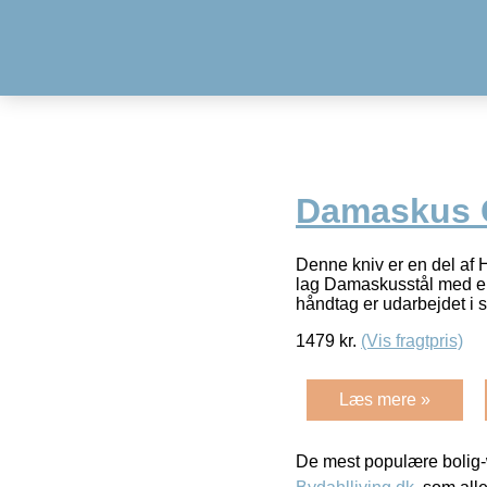
Damaskus 
Denne kniv er en del af H
lag Damaskusstål med en 
håndtag er udarbejdet i 
1479
kr.
(Vis fragtpris)
Læs mere »
De mest populære bolig-