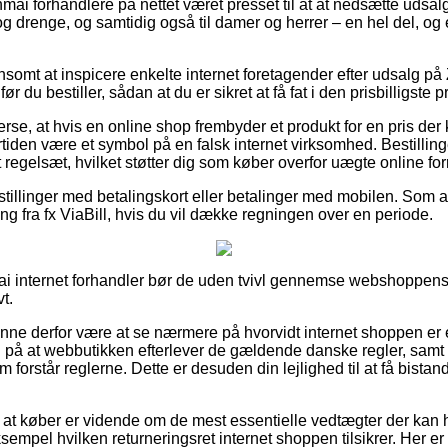
nmai forhandlere på nettet været presset til at at nedsætte udsa
r og drenge, og samtidig også til damer og herrer – en hel del, 
ønsomt at inspicere enkelte internet foretagender efter udsalg 
du bestiller, sådan at du er sikret at få fat i den prisbilligste pr
erse, at hvis en online shop frembyder et produkt for en pris de
rtiden være et symbol på en falsk internet virksomhed. Bestilling
et regelsæt, hvilket støtter dig som køber overfor uægte online for
estillinger med betalingskort eller betalinger med mobilen. Som 
g fra fx ViaBill, hvis du vil dække regningen over en periode.
ai internet forhandler bør de uden tvivl gennemse webshoppens f
t.
unne derfor være at se nærmere på hvorvidt internet shoppen e
l på at webbutikken efterlever de gældende danske regler, samt 
 forstår reglerne. Dette er desuden din lejlighed til at få bistand
at køber er vidende om de mest essentielle vedtægter der kan 
sempel hvilken returneringsret internet shoppen tilsikrer. Her er 