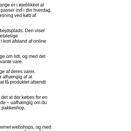
nge er i øjeblikket at
 passer ind i din hverdag.
løsning ved køb af
arbejdsplads. Den viser
etalelige
i kort afstand af online
ge om lidt, og med det
evante vare.
ge af deres varer,
 afhængig af at
at få produktet afsendt
 det at der købes for en
fælde – uafhængig om du
en pakkeshop.
 internet webshops, og med