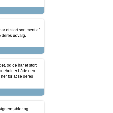
ar et stort sortiment af
e deres udvalg.
t, og de har et stort
 indeholder både den
 her for at se deres
esignermøbler og