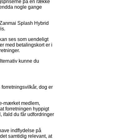
lgspriserne på en række
og endda nogle gange
på Zanmai Splash Hybrid
is.
r kan ses som uendeligt
er med betalingskort er i
retninger.
alternativ kunne du
orretningsvilkår, dog er
r e-mærket medlem,
at forretningen hyppigt
, ifald du får udfordringer
have indflydelse på
det samtidig relevant, at