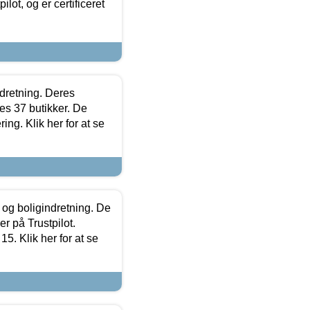
lot, og er certificeret
ndretning. Deres
s 37 butikker. De
ing. Klik her for at se
 og boligindretning. De
r på Trustpilot.
5. Klik her for at se