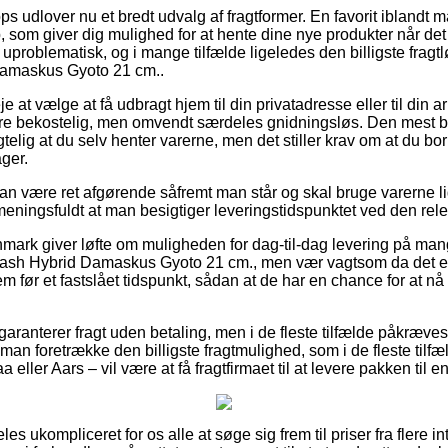
 udlover nu et bredt udvalg af fragtformer. En favorit iblandt ma
 som giver dig mulighed for at hente dine nye produkter når det
uproblematisk, og i mange tilfælde ligeledes den billigste fragt
amaskus Gyoto 21 cm..
 at vælge at få udbragt hjem til din privatadresse eller til din 
re bekostelig, men omvendt særdeles gnidningsløs. Den mest b
lig at du selv henter varerne, men det stiller krav om at du bor 
ger.
an være ret afgørende såfremt man står og skal bruge varerne li
 meningsfuldt at man besigtiger leveringstidspunktet ved den rel
nmark giver løfte om muligheden for dag-til-dag levering på man
sh Hybrid Damaskus Gyoto 21 cm., men vær vagtsom da det er
m før et fastslået tidspunkt, sådan at de har en chance for at nå 
garanterer fragt uden betaling, men i de fleste tilfælde påkræves
 man foretrække den billigste fragtmulighed, som i de fleste til
 eller Aars – vil være at få fragtfirmaet til at levere pakken til 
es ukompliceret for os alle at søge sig frem til priser fra flere