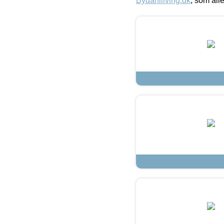
Bydahlliving.dk
, som alle