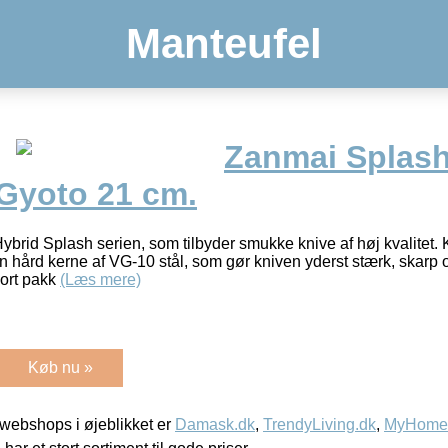
Manteufel
Zanmai Splash
Gyoto 21 cm.
ybrid Splash serien, som tilbyder smukke knive af høj kvalitet. K
hård kerne af VG-10 stål, som gør kniven yderst stærk, skarp 
sort pakk
(Læs mere)
Køb nu »
webshops i øjeblikket er
Damask.dk
,
TrendyLiving.dk
,
MyHomeM