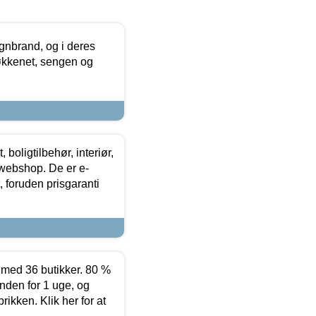
nbrand, og i deres
køkkenet, sengen og
boligtilbehør, interiør,
 webshop. De er e-
 foruden prisgaranti
ed 36 butikker. 80 %
nden for 1 uge, og
ikken. Klik her for at