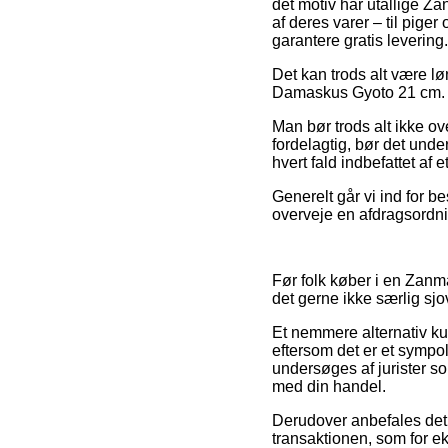
det motiv har utallige Za
af deres varer – til pige
garantere gratis levering.
Det kan trods alt være l
Damaskus Gyoto 21 cm. før 
Man bør trods alt ikke ov
fordelagtig, bør det unde
hvert fald indbefattet af 
Generelt går vi ind for b
overveje en afdragsordnin
Før folk køber i en Zanm
det gerne ikke særlig sjov
Et nemmere alternativ k
eftersom det er et sympo
undersøges af jurister som
med din handel.
Derudover anbefales det 
transaktionen, som for ek