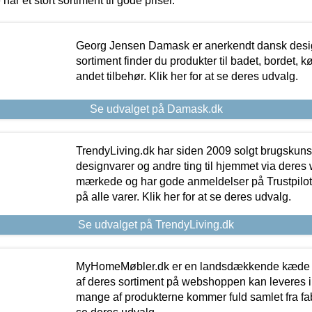
 har et stort sortiment til gode priser.
Georg Jensen Damask er anerkendt dansk desig
sortiment finder du produkter til badet, bordet, 
andet tilbehør. Klik her for at se deres udvalg.
Se udvalget på Damask.dk
TrendyLiving.dk har siden 2009 solgt brugskunst, 
designvarer og andre ting til hjemmet via deres
mærkede og har gode anmeldelser på Trustpilot,
på alle varer. Klik her for at se deres udvalg.
Se udvalget på TrendyLiving.dk
MyHomeMøbler.dk er en landsdækkende kæde m
af deres sortiment på webshoppen kan leveres i
mange af produkterne kommer fuld samlet fra fabr