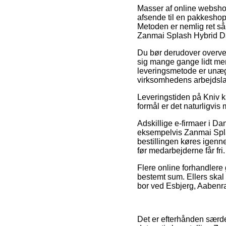
Masser af online webshops
afsende til en pakkeshop,
Metoden er nemlig ret så 
Zanmai Splash Hybrid D
Du bør derudover overveje
sig mange gange lidt me
leveringsmetode er unægte
virksomhedens arbejdsla
Leveringstiden på Kniv k
formål er det naturligvis
Adskillige e-firmaer i Da
eksempelvis Zanmai Spla
bestillingen køres igenne
før medarbejderne får fri.
Flere online forhandlere 
bestemt sum. Ellers skal
bor ved Esbjerg, Aabenraa
Det er efterhånden særdel