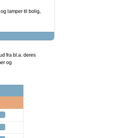
g lamper til bolig,
 fra bl.a. deres
mer og