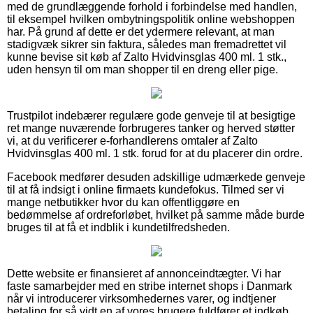
med de grundlæggende forhold i forbindelse med handlen,
til eksempel hvilken ombytningspolitik online webshoppen
har. På grund af dette er det ydermere relevant, at man
stadigvæk sikrer sin faktura, således man fremadrettet vil
kunne bevise sit køb af Zalto Hvidvinsglas 400 ml. 1 stk.,
uden hensyn til om man shopper til en dreng eller pige.
Trustpilot indebærer regulære gode genveje til at besigtige
ret mange nuværende forbrugeres tanker og herved støtter
vi, at du verificerer e-forhandlerens omtaler af Zalto
Hvidvinsglas 400 ml. 1 stk. forud for at du placerer din ordre.
Facebook medfører desuden adskillige udmærkede genveje
til at få indsigt i online firmaets kundefokus. Tilmed ser vi
mange netbutikker hvor du kan offentliggøre en
bedømmelse af ordreforløbet, hvilket på samme måde burde
bruges til at få et indblik i kundetilfredsheden.
Dette website er finansieret af annonceindtægter. Vi har
faste samarbejder med en stribe internet shops i Danmark
når vi introducerer virksomhedernes varer, og indtjener
betaling for så vidt en af vores brugere fuldfører et indkøb.