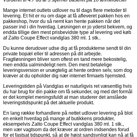
Mange internet outlets udlover nu til dags flere metoder til
levering. Et hit er nu om dage at få afleveret pakken hos en
pakkeshop, hvor du så nemt kan hente pakken når det
passer ind i din hverdag. Løsningen er jo yderst bekvem, og
endda tillige den mest prisbevidste type af levering ved køb
af Zalto Coupe Effect vandglas 380 ml. 1 stk..
Du kunne derudover udse dig at få produkterne sendt til din
private bopæl eller til adressen på dit arbejde.
Fragtløsningen bliver som oftest en tand mere bekostelig,
men endda ualmindeligt nem. Den mest betalelige
leveringsversion er unægtelig at hente ordren selv, som dog
kræver at du opholder dig nær internet firmaets hjemsted.
Leveringstiden på Vandglas er naturligvis ret væsentlig hvis
du har brug for din pakke om få sekunder, og med det formål
er det komplet meningsfuldt at man studerer det anslåede
leveringstidspunkt på det aktuelle produkt.
En lang række forhandlere på nettet udlover levering på blot
en enkelt hverdag på mange af butikkens produkter,
eksempelvis Zalto Coupe Effect vandglas 380 ml. 1 stk.,
men vær vagtsom da det kræver at ordren indsendes forud
for et fastsat tidspunkt, så at de højst sandsynligt kan nå at få