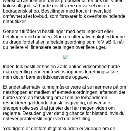
webshop annoncerer deres produkter for en pris der virker
kolossalt god, så burde det tit være en varsel om en
bedragerisk shop. Bestillinger med kort er i hvert fald
omfavnet af et lovbud, som forsvarer folk overfor svindlende
netbutikker.
Generelt tilråder vi bestillinger med betalingskort eller
betalinger med mobilen. Som en alternativ mulighed kunne
du drage fordel af en afbetalingsordning som fx ViaBill, når
du hellere vil finansiere betalingen over flere uger.
Inden folk bestiller hos en Zalto online virksomhed burde
man egentlig gennemgå webshoppens forretningsaftale,
men det er bare en tidskrævende opgave.
Et andet alternativ kunne måske være at se nærmere på om
netshoppen er medlem af e-mærke ordningen, eftersom det
burde være en forsikring om at online forhandleren
respekterer gældende dansk lovgivning, udover at e-
shoppen ofte ses til af jurister der har megen viden om
reglerne. Desuden giver det dig chance for bistand, hvis du
oplever problemstillinger ved din bestilling.
Yderligere er det fornuftigt at kunden er vidende om de