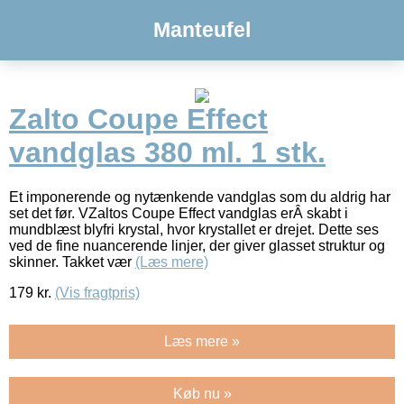
Manteufel
Zalto Coupe Effect
vandglas 380 ml. 1 stk.
Et imponerende og nytænkende vandglas som du aldrig har
set det før. VZaltos Coupe Effect vandglas erÂ skabt i
mundblæst blyfri krystal, hvor krystallet er drejet. Dette ses
ved de fine nuancerende linjer, der giver glasset struktur og
skinner. Takket vær
(Læs mere)
179
kr.
(Vis fragtpris)
Læs mere »
Køb nu »