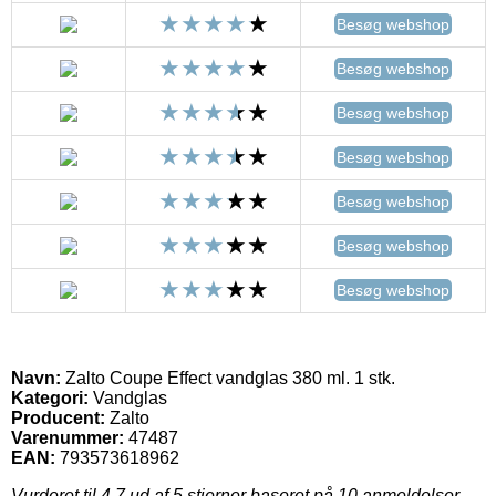
Besøg webshop
Besøg webshop
Besøg webshop
Besøg webshop
Besøg webshop
Besøg webshop
Besøg webshop
Navn:
Zalto Coupe Effect vandglas 380 ml. 1 stk.
Kategori:
Vandglas
Producent:
Zalto
Varenummer:
47487
EAN:
793573618962
Vurderet til
4.7
ud af 5 stjerner baseret på
10
anmeldelser