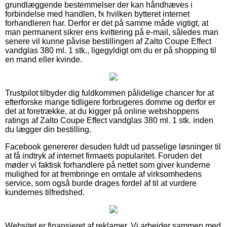
grundlæggende bestemmelser der kan håndhæves i
forbindelse med handlen, fx hvilken bytteret internet
forhandleren har. Derfor er det på samme måde vigtigt, at
man permanent sikrer ens kvittering på e-mail, således man
senere vil kunne påvise bestillingen af Zalto Coupe Effect
vandglas 380 ml. 1 stk., ligegyldigt om du er på shopping til
en mand eller kvinde.
Trustpilot tilbyder dig fuldkommen pålidelige chancer for at
efterforske mange tidligere forbrugeres domme og derfor er
det at foretrække, at du kigger på online webshoppens
ratings af Zalto Coupe Effect vandglas 380 ml. 1 stk. inden
du lægger din bestilling.
Facebook genererer desuden fuldt ud passelige løsninger til
at få indtryk af internet firmaets popularitet. Foruden det
møder vi faktisk forhandlere på nettet som giver kunderne
mulighed for at frembringe en omtale af virksomhedens
service, som også burde drages fordel af til at vurdere
kundernes tilfredshed.
Websitet er finansieret af reklamer. Vi arbejder sammen med