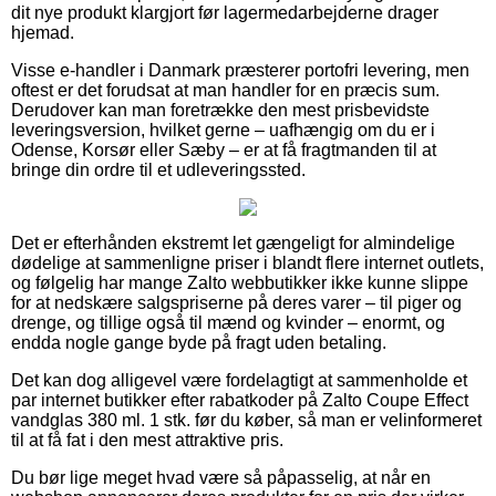
dit nye produkt klargjort før lagermedarbejderne drager
hjemad.
Visse e-handler i Danmark præsterer portofri levering, men
oftest er det forudsat at man handler for en præcis sum.
Derudover kan man foretrække den mest prisbevidste
leveringsversion, hvilket gerne – uafhængig om du er i
Odense, Korsør eller Sæby – er at få fragtmanden til at
bringe din ordre til et udleveringssted.
Det er efterhånden ekstremt let gængeligt for almindelige
dødelige at sammenligne priser i blandt flere internet outlets,
og følgelig har mange Zalto webbutikker ikke kunne slippe
for at nedskære salgspriserne på deres varer – til piger og
drenge, og tillige også til mænd og kvinder – enormt, og
endda nogle gange byde på fragt uden betaling.
Det kan dog alligevel være fordelagtigt at sammenholde et
par internet butikker efter rabatkoder på Zalto Coupe Effect
vandglas 380 ml. 1 stk. før du køber, så man er velinformeret
til at få fat i den mest attraktive pris.
Du bør lige meget hvad være så påpasselig, at når en