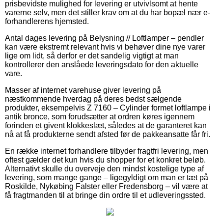
prisbevidste mulighed for levering er utvivlsomt at hente
varerne selv, men det stiller krav om at du har bopæl nær e-
forhandlerens hjemsted.
Antal dages levering på Belysning // Loftlamper – pendler
kan være ekstremt relevant hvis vi behøver dine nye varer
lige om lidt, så derfor er det sandelig vigtigt at man
kontrollerer den anslåede leveringsdato for den aktuelle
vare.
Masser af internet varehuse giver levering på
næstkommende hverdag på deres bedst sælgende
produkter, eksempelvis Z 7160 – Cylinder formet loftlampe i
antik bronce, som forudsætter at ordren køres igennem
forinden et givent klokkeslæt, således at de garanteret kan
nå at få produkterne sendt afsted før de pakkeansatte får fri.
En række internet forhandlere tilbyder fragtfri levering, men
oftest gælder det kun hvis du shopper for et konkret beløb.
Alternativt skulle du overveje den mindst kostelige type af
levering, som mange gange – ligegyldigt om man er tæt på
Roskilde, Nykøbing Falster eller Fredensborg – vil være at
få fragtmanden til at bringe din ordre til et udleveringssted.