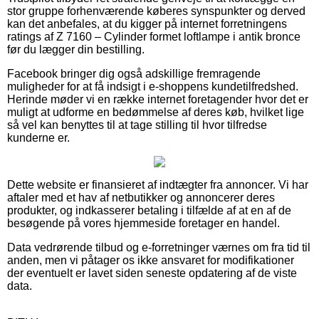
stor gruppe forhenværende køberes synspunkter og derved
kan det anbefales, at du kigger på internet forretningens
ratings af Z 7160 – Cylinder formet loftlampe i antik bronce
før du lægger din bestilling.
Facebook bringer dig også adskillige fremragende
muligheder for at få indsigt i e-shoppens kundetilfredshed.
Herinde møder vi en række internet foretagender hvor det er
muligt at udforme en bedømmelse af deres køb, hvilket lige
så vel kan benyttes til at tage stilling til hvor tilfredse
kunderne er.
Dette website er finansieret af indtægter fra annoncer. Vi har
aftaler med et hav af netbutikker og annoncerer deres
produkter, og indkasserer betaling i tilfælde af at en af de
besøgende på vores hjemmeside foretager en handel.
Data vedrørende tilbud og e-forretninger værnes om fra tid til
anden, men vi påtager os ikke ansvaret for modifikationer
der eventuelt er lavet siden seneste opdatering af de viste
data.