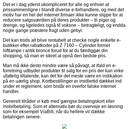
Det er i dag yderst ukompliceret for alle og enhver at
prissammenligne i blandt diverse e-forhandlere, og med det
motiv har en hel del internet firmaer ikke kunne slippe for at
reducere salgsværdien på deres produkter – til piger og
drenge, og ligeledes også til voksne – betragteligt, og endda
nogle gange præstere fragt uden gebyr.
Det kan trods alt blive rentabelt at checke nogle enkelte e-
butikker efter rabatkoder på Z 7160 – Cylinder formet
loftlampe i antik bronce forud for at du færdiggør din
shopping, så man er sikret at opnå den bedste pris.
Man må ikke desto mindre være så påvagt, at ifald en e-
forretning udbyder produkter til salg for en pris der kan virke
ufattelig tiltalende, kan det for det meste være en indikation
på en uærlig shop. Kortbestillinger er imidlertid dækket ind
under et reglement, som bistår en overfor falske internet
handler.
Generelt tilråder vi køb med gængse betalingskort eller
mobilbetaling. Som et alternativ bør du overveje en løsning
som for eksempel ViaBill, når du hellere vil dække
betalingen senere.