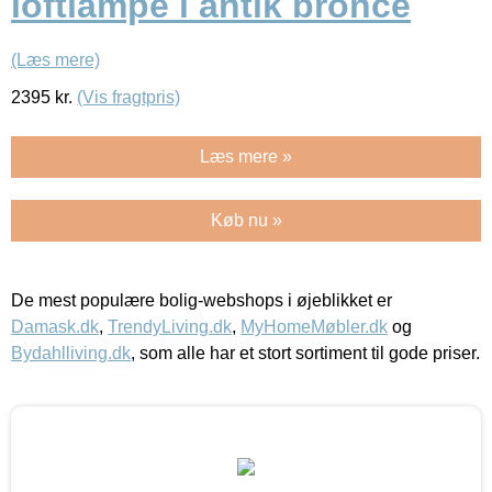
loftlampe i antik bronce
(Læs mere)
2395
kr.
(Vis fragtpris)
Læs mere »
Køb nu »
De mest populære bolig-webshops i øjeblikket er
Damask.dk
,
TrendyLiving.dk
,
MyHomeMøbler.dk
og
Bydahlliving.dk
, som alle har et stort sortiment til gode priser.