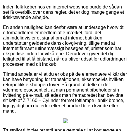
Inden folk køber hos en internet webshop burde de sådan
set få overblik over dens regler, det er dog mange gange et
tidskrævende arbejde.
En anden mulighed kan derfor være at undersøge hvorvidt
e-forhandleren er medlem af e-mærket, fordi det
almindeligvis er et signal om at internet butikken
understøtter gældende dansk lovgivning, tillige med at
internet firmaet rutinemæssigt besøges af jurister som har
ekspertise inden for vilkårene. Derudover giver det dig
lejlighed til at få bistand, når du bliver udsat for udfordringer i
processen med dit indkøb.
Tilmed anbefaler vi at du er obs på de elementære vilkår der
kan have betydning for transaktionen, eksempelvis hvilken
returpolitik e-shoppen lover. På grund af dette er det
ydermere essesentielt, at man permanent bibeholder sin
kvittering på e-mail, således man fremadrettet kan bevidne
sit køb af Z 7160 – Cylinder formet loftlampe i antik bronce,
ligegyldigt om du leder efter et produkt til en kvinde eller
mand.
Trustpilot tilbyder ret strålende genveje til at kortlægge en