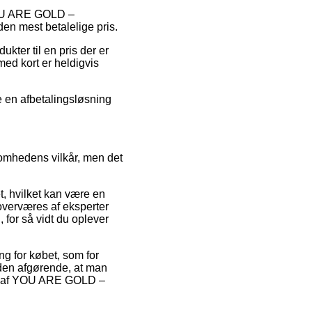
 YOU ARE GOLD –
en mest betalelige pris.
kter til en pris der er
 med kort er heldigvis
e en afbetalingsløsning
omhedens vilkår, men det
t, hvilket kan være en
n overværes af eksperter
for så vidt du oplever
ng for købet, som for
den afgørende, at man
ling af YOU ARE GOLD –