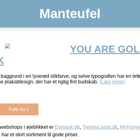
Manteufel
YOU ARE GOL
K
baggrund i en lyserød slikfarve, og selve typografien har en let
 plakatdesign, der har et rigtig fint budskab.
(Læs mere)
Køb nu »
webshops i øjeblikket er
Damask.dk
,
TrendyLiving.dk
,
MyHomeM
 har et stort sortiment til gode priser.