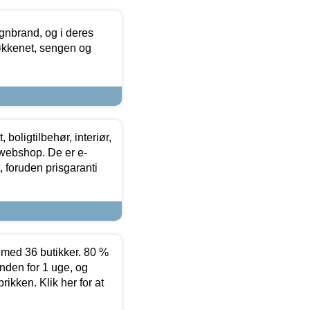
nbrand, og i deres
køkkenet, sengen og
boligtilbehør, interiør,
 webshop. De er e-
 foruden prisgaranti
ed 36 butikker. 80 %
nden for 1 uge, og
ikken. Klik her for at