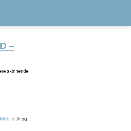
D –
tere skinnende
øbler.dk
og