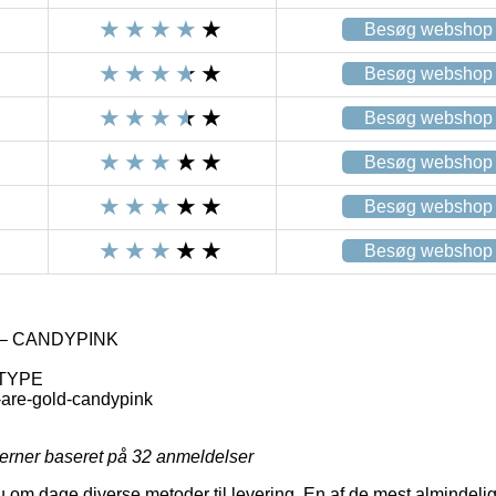
Besøg webshop
Besøg webshop
Besøg webshop
Besøg webshop
Besøg webshop
Besøg webshop
– CANDYPINK
 TYPE
are-gold-candypink
jerner baseret på
32
anmeldelser
u om dage diverse metoder til levering. En af de mest almindelige