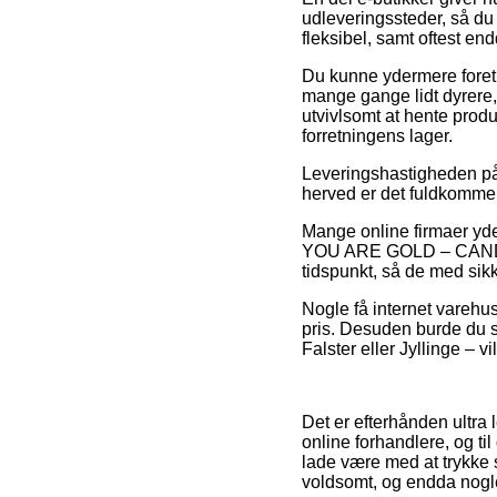
udleveringssteder, så du
fleksibel, samt oftest 
Du kunne ydermere foretræk
mange gange lidt dyrere,
utvivlsomt at hente prod
forretningens lager.
Leveringshastigheden på
herved er det fuldkommen
Mange online firmaer yde
YOU ARE GOLD – CANDYPI
tidspunkt, så de med sik
Nogle få internet varehus
pris. Desuden burde du s
Falster eller Jyllinge – vi
Det er efterhånden ultra
online forhandlere, og t
lade være med at trykke 
voldsomt, og endda nogle