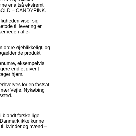
ne er altså ekstremt
RE GOLD – CANDYPINK.
uligheden viser sig
ode til levering er
nærheden af e-
ordre øjeblikkeligt, og
 pågældende produkt.
renumre, eksempelvis
ere end et givent
tager hjem.
erhverves for en fastsat
r nær Vejle, Nykøbing
gssted.
 blandt forskellige
 i Danmark ikke kunne
 til kvinder og mænd –