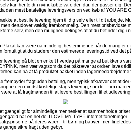
 selv kan hente din nyindkøbte vare den dag der passer dig. Den
endda den mest betalelige leveringsversion ved køb af YOU A
ke at bestille levering hjem til dig selv eller til dit arbejde. M
 men derudover vældig fremkommelig. Den mest prisbevidste met
ukterne selv, men den mulighed betinges af at du befinder dig i 
 Plakat kan være ualmindeligt bestemmende når du mangler din 
 fornuftigt at du studerer den estimerede leveringstid ved det
r levering på blot en enkelt hverdag på mange af butikkens va
NK, men vær vagtsom da det påkræver at ordren laves tidlig
kerhed kan nå at få produktet pakket inden lagermedarbejderne 
e frembyder fragt uden betaling, men typisk afkræver det at der 
nuppe den mindst kostelige slags levering, som tit – om man e
l være at få fragtmanden til at levere bestillingen til et udleverin
 let gængeligt for almindelige mennesker at sammenholde priser i
il gengæld har en hel del I LOVE MY TYPE internet forretninger
salgspriserne på deres varer – til børn og babyer, men ligeledes
 gange sikre fragt uden gebyr.