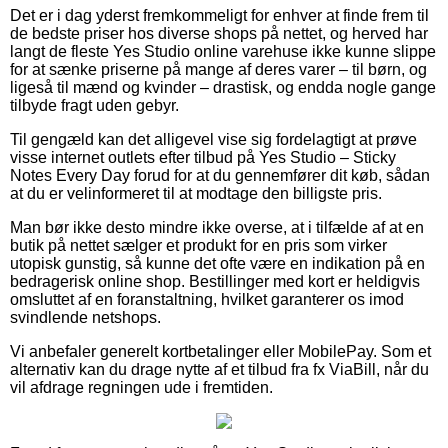
Det er i dag yderst fremkommeligt for enhver at finde frem til
de bedste priser hos diverse shops på nettet, og herved har
langt de fleste Yes Studio online varehuse ikke kunne slippe
for at sænke priserne på mange af deres varer – til børn, og
ligeså til mænd og kvinder – drastisk, og endda nogle gange
tilbyde fragt uden gebyr.
Til gengæld kan det alligevel vise sig fordelagtigt at prøve
visse internet outlets efter tilbud på Yes Studio – Sticky
Notes Every Day forud for at du gennemfører dit køb, sådan
at du er velinformeret til at modtage den billigste pris.
Man bør ikke desto mindre ikke overse, at i tilfælde af at en
butik på nettet sælger et produkt for en pris som virker
utopisk gunstig, så kunne det ofte være en indikation på en
bedragerisk online shop. Bestillinger med kort er heldigvis
omsluttet af en foranstaltning, hvilket garanterer os imod
svindlende netshops.
Vi anbefaler generelt kortbetalinger eller MobilePay. Som et
alternativ kan du drage nytte af et tilbud fra fx ViaBill, når du
vil afdrage regningen ude i fremtiden.