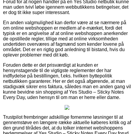
Forud for at nogen handler på en Yes Studio netbutik kunne
man uden tvivl løbe igennem webbutikkens betingelser, det
er dog tit ikke super interessant.
En anden valgmulighed kan derfor være at se nærmere på
om online webshoppen er medlem af e-mærket, fordi det
typisk er en angivelse af at online webshoppen anerkender
de opstillede regler, tillige med at online virksomheden
undertiden overværes af fagmænd som kender lovene på
området. Det er en rigtig god anledning til bistand, hvis du
oplever problemer med dit køb.
Foruden dette er det prisværdigt at kunden er
hensynstagende til de vigtigste reglementer der har
indflydelse på bestillingen, f.eks. hvilken byttepolitik
netbutikken garanterer. Her er det også afgørende, at man
stadigvæk sikrer ens faktura, således man en anden gang vil
kunne bevidne sin shopping af Yes Studio – Sticky Notes
Every Day, uden hensyn til om man er herre eller dame.
Trustpilot frembringer adskillige fornemme løsninger til at
gennemstøve en længere række aktuelle køberes kritik og af
den grund tilrådes det, at du tolker internet webshoppens
bedømmelser af Yes Studio – Sticky Notes Every Day forud