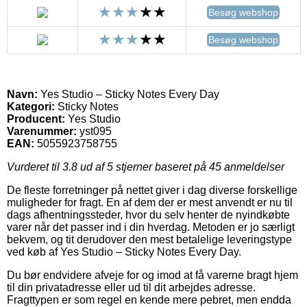
Besøg webshop
Besøg webshop
Navn:
Yes Studio – Sticky Notes Every Day
Kategori:
Sticky Notes
Producent:
Yes Studio
Varenummer:
yst095
EAN:
5055923758755
Vurderet til
3.8
ud af 5 stjerner baseret på
45
anmeldelser
De fleste forretninger på nettet giver i dag diverse forskellige
muligheder for fragt. En af dem der er mest anvendt er nu til
dags afhentningssteder, hvor du selv henter de nyindkøbte
varer når det passer ind i din hverdag. Metoden er jo særligt
bekvem, og tit derudover den mest betalelige leveringstype
ved køb af Yes Studio – Sticky Notes Every Day.
Du bør endvidere afveje for og imod at få varerne bragt hjem
til din privatadresse eller ud til dit arbejdes adresse.
Fragttypen er som regel en kende mere pebret, men endda