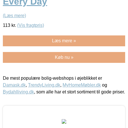
Every Day
(Læs mere)
113
kr.
(Vis fragtpris)
Læs mere »
Køb nu »
De mest populære bolig-webshops i øjeblikket er
Damask.dk
,
TrendyLiving.dk
,
MyHomeMøbler.dk
og
Bydahlliving.dk
, som alle har et stort sortiment til gode priser.