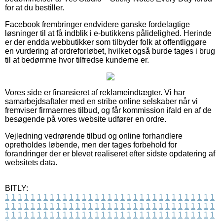
for at du bestiller.
Facebook frembringer endvidere ganske fordelagtige
løsninger til at få indblik i e-butikkens pålidelighed. Herinde
er der endda webbutikker som tilbyder folk at offentliggøre
en vurdering af ordreforløbet, hvilket også burde tages i brug
til at bedømme hvor tilfredse kunderne er.
Vores side er finansieret af reklameindtægter. Vi har
samarbejdsaftaler med en stribe online selskaber når vi
fremviser firmaernes tilbud, og får kommission ifald en af de
besøgende på vores website udfører en ordre.
Vejledning vedrørende tilbud og online forhandlere
opretholdes løbende, men der tages forbehold for
forandringer der er blevet realiseret efter sidste opdatering af
websitets data.
BITLY:
1
1
1
1
1
1
1
1
1
1
1
1
1
1
1
1
1
1
1
1
1
1
1
1
1
1
1
1
1
1
1
1
1
1
1
1
1
1
1
1
1
1
1
1
1
1
1
1
1
1
1
1
1
1
1
1
1
1
1
1
1
1
1
1
1
1
1
1
1
1
1
1
1
1
1
1
1
1
1
1
1
1
1
1
1
1
1
1
1
1
1
1
1
1
1
1
1
1
1