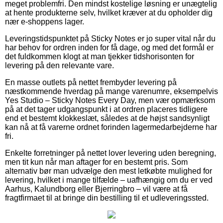
meget problemfri. Den mindst kostelige løsning er unægtelig
at hente produkterne selv, hvilket kræver at du opholder dig
nær e-shoppens lager.
Leveringstidspunktet på Sticky Notes er jo super vital når du
har behov for ordren inden for få dage, og med det formål er
det fuldkommen klogt at man tjekker tidshorisonten for
levering på den relevante vare.
En masse outlets på nettet frembyder levering på
næstkommende hverdag på mange varenumre, eksempelvis
Yes Studio – Sticky Notes Every Day, men vær opmærksom
på at det tager udgangspunkt i at ordren placeres tidligere
end et bestemt klokkeslæt, således at de højst sandsynligt
kan nå at få varerne ordnet forinden lagermedarbejderne har
fri.
Enkelte forretninger på nettet lover levering uden beregning,
men tit kun når man aftager for en bestemt pris. Som
alternativ bør man udvælge den mest letkøbte mulighed for
levering, hvilket i mange tilfælde – uafhængig om du er ved
Aarhus, Kalundborg eller Bjerringbro – vil være at få
fragtfirmaet til at bringe din bestilling til et udleveringssted.