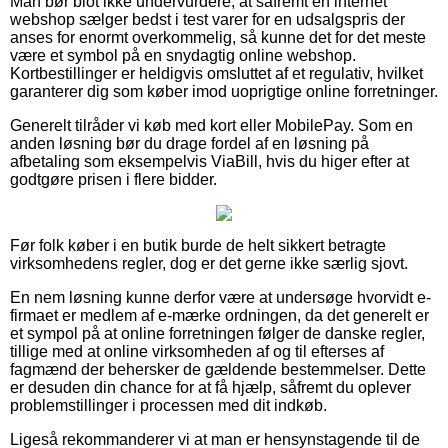
Man bør blot ikke undervurdere, at såfremt en internet
webshop sælger bedst i test varer for en udsalgspris der
anses for enormt overkommelig, så kunne det for det meste
være et symbol på en snydagtig online webshop.
Kortbestillinger er heldigvis omsluttet af et regulativ, hvilket
garanterer dig som køber imod uoprigtige online forretninger.
Generelt tilråder vi køb med kort eller MobilePay. Som en
anden løsning bør du drage fordel af en løsning på
afbetaling som eksempelvis ViaBill, hvis du higer efter at
godtgøre prisen i flere bidder.
Før folk køber i en butik burde de helt sikkert betragte
virksomhedens regler, dog er det gerne ikke særlig sjovt.
En nem løsning kunne derfor være at undersøge hvorvidt e-
firmaet er medlem af e-mærke ordningen, da det generelt er
et sympol på at online forretningen følger de danske regler,
tillige med at online virksomheden af og til efterses af
fagmænd der behersker de gældende bestemmelser. Dette
er desuden din chance for at få hjælp, såfremt du oplever
problemstillinger i processen med dit indkøb.
Ligeså rekommanderer vi at man er hensynstagende til de