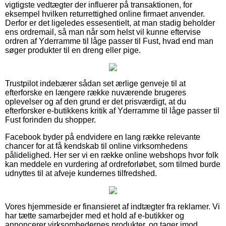
vigtigste vedtægter der influerer på transaktionen, for
eksempel hvilken returrettighed online firmaet anvender.
Derfor er det ligeledes essesentielt, at man stadig beholder
ens ordremail, så man når som helst vil kunne eftervise
ordren af Yderramme til låge passer til Fust, hvad end man
søger produkter til en dreng eller pige.
Trustpilot indebærer sådan set ærlige genveje til at
efterforske en længere række nuværende brugeres
oplevelser og af den grund er det prisværdigt, at du
efterforsker e-butikkens kritik af Yderramme til låge passer til
Fust forinden du shopper.
Facebook byder på endvidere en lang række relevante
chancer for at få kendskab til online virksomhedens
pålidelighed. Her ser vi en række online webshops hvor folk
kan meddele en vurdering af ordreforløbet, som tilmed burde
udnyttes til at afveje kundernes tilfredshed.
Vores hjemmeside er finansieret af indtægter fra reklamer. Vi
har tætte samarbejder med et hold af e-butikker og
annoncerer virksomhedernes produkter, og tager imod