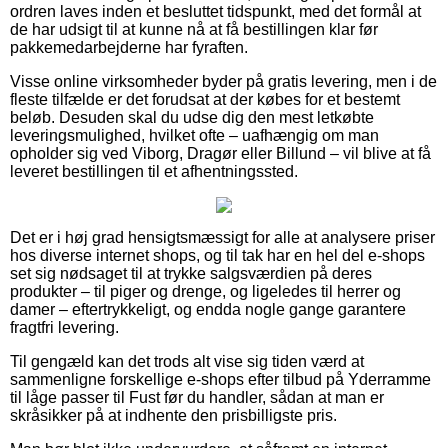
ordren laves inden et besluttet tidspunkt, med det formål at
de har udsigt til at kunne nå at få bestillingen klar før
pakkemedarbejderne har fyraften.
Visse online virksomheder byder på gratis levering, men i de
fleste tilfælde er det forudsat at der købes for et bestemt
beløb. Desuden skal du udse dig den mest letkøbte
leveringsmulighed, hvilket ofte – uafhængig om man
opholder sig ved Viborg, Dragør eller Billund – vil blive at få
leveret bestillingen til et afhentningssted.
Det er i høj grad hensigtsmæssigt for alle at analysere priser
hos diverse internet shops, og til tak har en hel del e-shops
set sig nødsaget til at trykke salgsværdien på deres
produkter – til piger og drenge, og ligeledes til herrer og
damer – eftertrykkeligt, og endda nogle gange garantere
fragtfri levering.
Til gengæld kan det trods alt vise sig tiden værd at
sammenligne forskellige e-shops efter tilbud på Yderramme
til låge passer til Fust før du handler, sådan at man er
skråsikker på at indhente den prisbilligste pris.