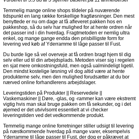
Temmelig mange online shops tildeler på nuværende
tidspunkt en lang række forskellige fragtløsninger. Den mest
benyttede er nu om dage at få afleveret pakken hos en
pakkeshop, så du selv har mulighed for at hente ordren når
det passer ind i din hverdag. Fragtmetoden er nemlig ultra
enkel, og mange gange endda den prisbilligste form for
levering ved køb af Yderramme til låge passer til Fust.
Du burde lige så vel overveje at få ordren bragt hjem til dig
selv eller ud til din arbejdsplads. Metoden viser sig i regelen
en sjat mere omkostningsfuld, men også ualmindeligt ligetil.
Den mindst kostelige løsning vil dog altid være at hente
produkterne selv, men den mulighed forudsætter at du bor
nærved online forhandlerens arbejdslager.
Leveringstiden på Produkter || Reservedele ||
Vaskemaskiner || Døre, -glas, og -rammer kan være ekstremt
vigtig hvis man skal bruge pakken om få sekunder, og i det
øjemed er det utvivlsomt essentielt at vi checker
leveringstiden ved det vedkommende produkt.
Temmelig mange online forretninger stiller udsigt til levering
på næstkommende hverdag på mange varer, eksempelvis
Yderramme til låge passer til Fust, der dog er påkrævet at