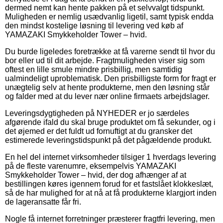
dermed nemt kan hente pakken på et selvvalgt tidspunkt.
Muligheden er nemlig usædvanlig ligetil, samt typisk endda
den mindst kostelige løsning til levering ved køb af
YAMAZAKI Smykkeholder Tower – hvid.
Du burde ligeledes foretrække at få varerne sendt til hvor du
bor eller ud til dit arbejde. Fragtmuligheden viser sig som
oftest en lille smule mindre prisbillig, men samtidig
ualmindeligt uproblematisk. Den prisbilligste form for fragt er
unægtelig selv at hente produkterne, men den løsning står
og falder med at du lever nær online firmaets arbejdslager.
Leveringsdygtigheden på NYHEDER er jo særdeles
afgørende ifald du skal bruge produktet om få sekunder, og i
det øjemed er det fuldt ud fornuftigt at du gransker det
estimerede leveringstidspunkt på det pågældende produkt.
En hel del internet virksomheder tilsiger 1 hverdags levering
på de fleste varenumre, eksempelvis YAMAZAKI
Smykkeholder Tower – hvid, der dog afhænger af at
bestillingen køres igennem forud for et fastslået klokkeslæt,
så de har mulighed for at nå at få produkterne klargjort inden
de lageransatte får fri.
Nogle få internet forretninger præsterer fragtfri levering, men