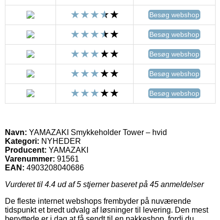
Besøg webshop
Besøg webshop
Besøg webshop
Besøg webshop
Besøg webshop
Navn:
YAMAZAKI Smykkeholder Tower – hvid
Kategori:
NYHEDER
Producent:
YAMAZAKI
Varenummer:
91561
EAN:
4903208040686
Vurderet til
4.4
ud af 5 stjerner baseret på
45
anmeldelser
De fleste internet webshops frembyder på nuværende
tidspunkt et bredt udvalg af løsninger til levering. Den mest
benyttede er i dag at få sendt til en pakkeshop, fordi du