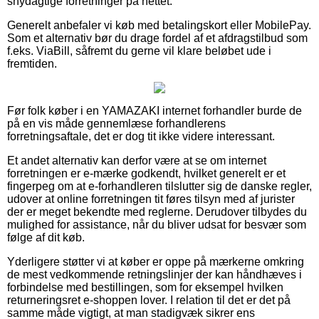
snydagtige forretninger på nettet.
Generelt anbefaler vi køb med betalingskort eller MobilePay.
Som et alternativ bør du drage fordel af et afdragstilbud som
f.eks. ViaBill, såfremt du gerne vil klare beløbet ude i
fremtiden.
Før folk køber i en YAMAZAKI internet forhandler burde de
på en vis måde gennemlæse forhandlerens
forretningsaftale, det er dog tit ikke videre interessant.
Et andet alternativ kan derfor være at se om internet
forretningen er e-mærke godkendt, hvilket generelt er et
fingerpeg om at e-forhandleren tilslutter sig de danske regler,
udover at online forretningen tit føres tilsyn med af jurister
der er meget bekendte med reglerne. Derudover tilbydes du
mulighed for assistance, når du bliver udsat for besvær som
følge af dit køb.
Yderligere støtter vi at køber er oppe på mærkerne omkring
de mest vedkommende retningslinjer der kan håndhæves i
forbindelse med bestillingen, som for eksempel hvilken
returneringsret e-shoppen lover. I relation til det er det på
samme måde vigtigt, at man stadigvæk sikrer ens