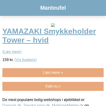
Manteufel
YAMAZAKI Smykkeholder
Tower – hvid
(Læs mere)
159
kr.
(Vis fragtpris)
Læs mere »
Køb nu »
De mest populære bolig-webshops i øjeblikket er
Damask.dk
,
TrendyLiving.dk
,
MyHomeMøbler.dk
og