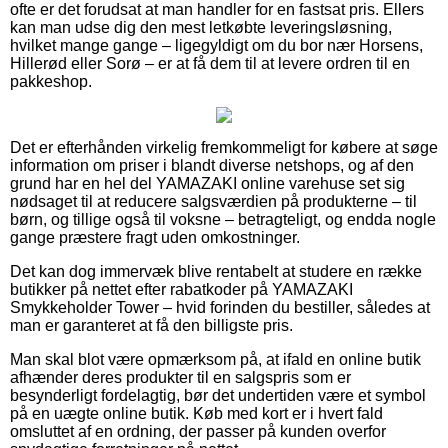
ofte er det forudsat at man handler for en fastsat pris. Ellers
kan man udse dig den mest letkøbte leveringsløsning,
hvilket mange gange – ligegyldigt om du bor nær Horsens,
Hillerød eller Sorø – er at få dem til at levere ordren til en
pakkeshop.
Det er efterhånden virkelig fremkommeligt for købere at søge
information om priser i blandt diverse netshops, og af den
grund har en hel del YAMAZAKI online varehuse set sig
nødsaget til at reducere salgsværdien på produkterne – til
børn, og tillige også til voksne – betragteligt, og endda nogle
gange præstere fragt uden omkostninger.
Det kan dog immervæk blive rentabelt at studere en række
butikker på nettet efter rabatkoder på YAMAZAKI
Smykkeholder Tower – hvid forinden du bestiller, således at
man er garanteret at få den billigste pris.
Man skal blot være opmærksom på, at ifald en online butik
afhænder deres produkter til en salgspris som er
besynderligt fordelagtig, bør det undertiden være et symbol
på en uægte online butik. Køb med kort er i hvert fald
omsluttet af en ordning, der passer på kunden overfor