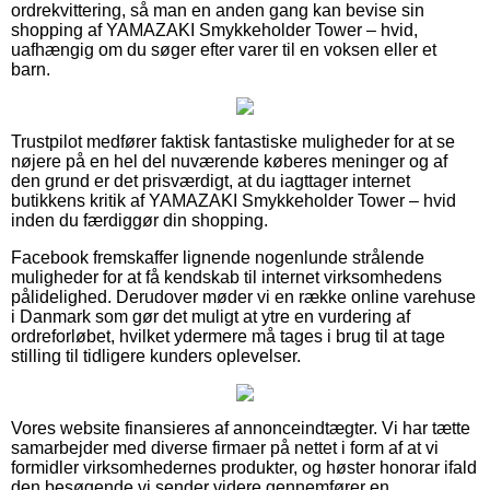
ordrekvittering, så man en anden gang kan bevise sin
shopping af YAMAZAKI Smykkeholder Tower – hvid,
uafhængig om du søger efter varer til en voksen eller et
barn.
Trustpilot medfører faktisk fantastiske muligheder for at se
nøjere på en hel del nuværende køberes meninger og af
den grund er det prisværdigt, at du iagttager internet
butikkens kritik af YAMAZAKI Smykkeholder Tower – hvid
inden du færdiggør din shopping.
Facebook fremskaffer lignende nogenlunde strålende
muligheder for at få kendskab til internet virksomhedens
pålidelighed. Derudover møder vi en række online varehuse
i Danmark som gør det muligt at ytre en vurdering af
ordreforløbet, hvilket ydermere må tages i brug til at tage
stilling til tidligere kunders oplevelser.
Vores website finansieres af annonceindtægter. Vi har tætte
samarbejder med diverse firmaer på nettet i form af at vi
formidler virksomhedernes produkter, og høster honorar ifald
den besøgende vi sender videre gennemfører en