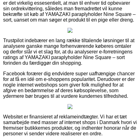
er det virkelig essesentielt, at man til enhver tid opbevarer
sin ordrekvittering, således man fremadrettet vil kunne
bekræfte sit køb af YAMAZAKI paraplyholder Nine Square –
sort, uanset om man søger et produkt til en pige eller dreng.
Trustpilot indebærer en lang række tiltalende løsninger til at
analysere ganske mange forhenværende køberes omtaler
og derfor slår vi et slag for, at du analyserer e-forretningens
ratings af YAMAZAKI paraplyholder Nine Square – sort
forinden du færdiggør din shopping.
Facebook forærer dig endvidere super uafhængige chancer
for at få en idé om e-shoppens popularitet. Derudover er der
nogle internet webshops som giver folk mulighed for at
afgive en bedømmelse af deres købsoplevelse, som
ydermere bør bruges til at vurdere kundernes tilfredshed.
Websitet er finansieret af reklameindtægter. Vi har et tæt
samarbejde med masser af internet shops i Danmark hvori vi
fremviser butikkernes produkter, og indhenter honorar når de
personer vi sender videre realiserer en ordre.