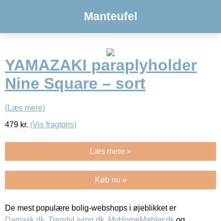
Manteufel
YAMAZAKI paraplyholder
Nine Square – sort
(Læs mere)
479
kr.
(Vis fragtpris)
Læs mere »
Køb nu »
De mest populære bolig-webshops i øjeblikket er
Damask.dk
,
TrendyLiving.dk
,
MyHomeMøbler.dk
og