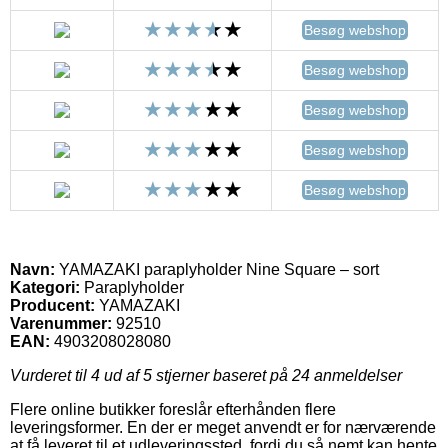
Besøg webshop
Besøg webshop
Besøg webshop
Besøg webshop
Besøg webshop
Navn:
YAMAZAKI paraplyholder Nine Square – sort
Kategori:
Paraplyholder
Producent:
YAMAZAKI
Varenummer:
92510
EAN:
4903208028080
Vurderet til
4
ud af 5 stjerner baseret på
24
anmeldelser
Flere online butikker foreslår efterhånden flere
leveringsformer. En der er meget anvendt er for nærværende
at få leveret til et udleveringssted, fordi du så nemt kan hente