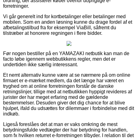
ordning, der assisterer køber overfor uoprigtige e-
forretninger.
Vi går generelt ind for kortbetalinger eller betalinger med
mobilen. Som en anden løsning kunne du drage fordel af et
afbetalingstilbud fra for eksempel ViaBill, såfremt du
tilstræber at honorere regningen i flere bidder.
Før nogen bestiller på en YAMAZAKI netbutik kan man de
facto løbe igennem webbutikkens regler, men det er
undertiden ikke særlig interessant.
Et nemt alternativ kunne være at se nærmere på om online
firmaet er e-mærket medlem, da det længe har været en
tryghed om at online forretningen forstår de danske
retningslinjer, tillige med at netbutikken hyppigt revideres af
jurister der har meget erfaring med de gældende
bestemmelser. Desuden giver det dig chance for at blive
hjulpet, ifald du udsættes for dilemmaer i forbindelse med dit
indkøb.
Ligeså foreslåes det at man er vaks omkring de mest
betydningsfulde vedtægter der har betydning for handlen,
som fx hvilken returret e-forretningen tilbyder. I relation til det