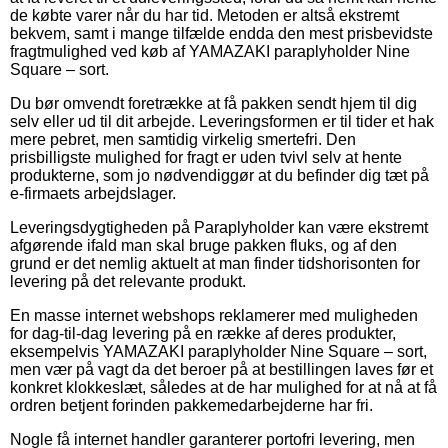
de købte varer når du har tid. Metoden er altså ekstremt
bekvem, samt i mange tilfælde endda den mest prisbevidste
fragtmulighed ved køb af YAMAZAKI paraplyholder Nine
Square – sort.
Du bør omvendt foretrække at få pakken sendt hjem til dig
selv eller ud til dit arbejde. Leveringsformen er til tider et hak
mere pebret, men samtidig virkelig smertefri. Den
prisbilligste mulighed for fragt er uden tvivl selv at hente
produkterne, som jo nødvendiggør at du befinder dig tæt på
e-firmaets arbejdslager.
Leveringsdygtigheden på Paraplyholder kan være ekstremt
afgørende ifald man skal bruge pakken fluks, og af den
grund er det nemlig aktuelt at man finder tidshorisonten for
levering på det relevante produkt.
En masse internet webshops reklamerer med muligheden
for dag-til-dag levering på en række af deres produkter,
eksempelvis YAMAZAKI paraplyholder Nine Square – sort,
men vær på vagt da det beroer på at bestillingen laves før et
konkret klokkeslæt, således at de har mulighed for at nå at få
ordren betjent forinden pakkemedarbejderne har fri.
Nogle få internet handler garanterer portofri levering, men