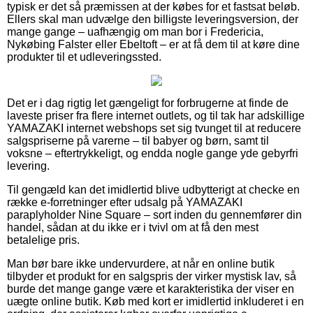
typisk er det så præmissen at der købes for et fastsat beløb.
Ellers skal man udvælge den billigste leveringsversion, der
mange gange – uafhængig om man bor i Fredericia,
Nykøbing Falster eller Ebeltoft – er at få dem til at køre dine
produkter til et udleveringssted.
Det er i dag rigtig let gængeligt for forbrugerne at finde de
laveste priser fra flere internet outlets, og til tak har adskillige
YAMAZAKI internet webshops set sig tvunget til at reducere
salgspriserne på varerne – til babyer og børn, samt til
voksne – eftertrykkeligt, og endda nogle gange yde gebyrfri
levering.
Til gengæld kan det imidlertid blive udbytterigt at checke en
række e-forretninger efter udsalg på YAMAZAKI
paraplyholder Nine Square – sort inden du gennemfører din
handel, sådan at du ikke er i tvivl om at få den mest
betalelige pris.
Man bør bare ikke undervurdere, at når en online butik
tilbyder et produkt for en salgspris der virker mystisk lav, så
burde det mange gange være et karakteristika der viser en
uægte online butik. Køb med kort er imidlertid inkluderet i en