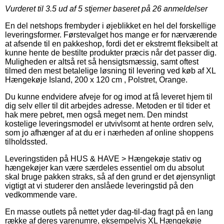
Vurderet til
3.5
ud af 5 stjerner baseret på
26
anmeldelser
En del netshops frembyder i øjeblikket en hel del forskellige
leveringsformer. Førstevalget hos mange er for nærværende
at afsende til en pakkeshop, fordi det er ekstremt fleksibelt at
kunne hente de bestilte produkter præcis når det passer dig.
Muligheden er altså ret så hensigtsmæssig, samt oftest
tilmed den mest betalelige løsning til levering ved køb af XL
Hængekøje Island, 200 x 120 cm , Polstret, Orange.
Du kunne endvidere afveje for og imod at få leveret hjem til
dig selv eller til dit arbejdes adresse. Metoden er til tider et
hak mere pebret, men også meget nem. Den mindst
kostelige leveringsmodel er utvivlsomt at hente ordren selv,
som jo afhænger af at du er i nærheden af online shoppens
tilholdssted.
Leveringstiden på HUS & HAVE > Hængekøje stativ og
hængekøjer kan være særdeles essentiel om du absolut
skal bruge pakken straks, så af den grund er det øjensynligt
vigtigt at vi studerer den anslåede leveringstid på den
vedkommende vare.
En masse outlets på nettet yder dag-til-dag fragt på en lang
række af deres varenumre, eksempelvis XL Hængekøje