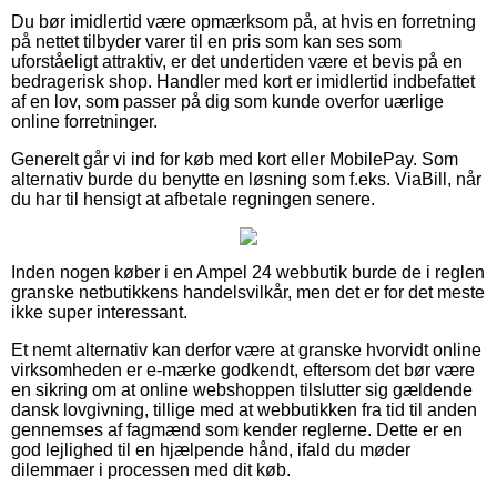
Du bør imidlertid være opmærksom på, at hvis en forretning
på nettet tilbyder varer til en pris som kan ses som
uforståeligt attraktiv, er det undertiden være et bevis på en
bedragerisk shop. Handler med kort er imidlertid indbefattet
af en lov, som passer på dig som kunde overfor uærlige
online forretninger.
Generelt går vi ind for køb med kort eller MobilePay. Som
alternativ burde du benytte en løsning som f.eks. ViaBill, når
du har til hensigt at afbetale regningen senere.
Inden nogen køber i en Ampel 24 webbutik burde de i reglen
granske netbutikkens handelsvilkår, men det er for det meste
ikke super interessant.
Et nemt alternativ kan derfor være at granske hvorvidt online
virksomheden er e-mærke godkendt, eftersom det bør være
en sikring om at online webshoppen tilslutter sig gældende
dansk lovgivning, tillige med at webbutikken fra tid til anden
gennemses af fagmænd som kender reglerne. Dette er en
god lejlighed til en hjælpende hånd, ifald du møder
dilemmaer i processen med dit køb.