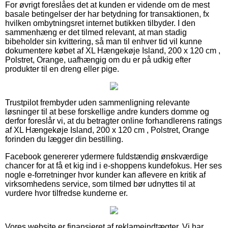
For øvrigt foreslåes det at kunden er vidende om de mest
basale betingelser der har betydning for transaktionen, fx
hvilken ombytningsret internet butikken tilbyder. I den
sammenhæng er det tilmed relevant, at man stadig
bibeholder sin kvittering, så man til enhver tid vil kunne
dokumentere købet af XL Hængekøje Island, 200 x 120 cm ,
Polstret, Orange, uafhængig om du er på udkig efter
produkter til en dreng eller pige.
Trustpilot frembyder uden sammenligning relevante
løsninger til at bese forskellige andre kunders domme og
derfor foreslår vi, at du betragter online forhandlerens ratings
af XL Hængekøje Island, 200 x 120 cm , Polstret, Orange
forinden du lægger din bestilling.
Facebook genererer ydermere fuldstændig ønskværdige
chancer for at få et kig ind i e-shoppens kundefokus. Her ses
nogle e-forretninger hvor kunder kan aflevere en kritik af
virksomhedens service, som tilmed bør udnyttes til at
vurdere hvor tilfredse kunderne er.
Vores website er finansieret af reklameindtægter. Vi har