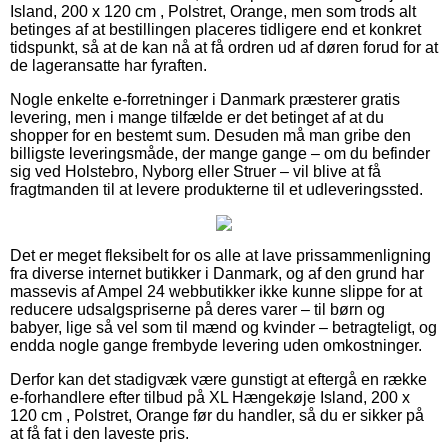
Island, 200 x 120 cm , Polstret, Orange, men som trods alt
betinges af at bestillingen placeres tidligere end et konkret
tidspunkt, så at de kan nå at få ordren ud af døren forud for at
de lageransatte har fyraften.
Nogle enkelte e-forretninger i Danmark præsterer gratis
levering, men i mange tilfælde er det betinget af at du
shopper for en bestemt sum. Desuden må man gribe den
billigste leveringsmåde, der mange gange – om du befinder
sig ved Holstebro, Nyborg eller Struer – vil blive at få
fragtmanden til at levere produkterne til et udleveringssted.
Det er meget fleksibelt for os alle at lave prissammenligning
fra diverse internet butikker i Danmark, og af den grund har
massevis af Ampel 24 webbutikker ikke kunne slippe for at
reducere udsalgspriserne på deres varer – til børn og
babyer, lige så vel som til mænd og kvinder – betragteligt, og
endda nogle gange frembyde levering uden omkostninger.
Derfor kan det stadigvæk være gunstigt at eftergå en række
e-forhandlere efter tilbud på XL Hængekøje Island, 200 x
120 cm , Polstret, Orange før du handler, så du er sikker på
at få fat i den laveste pris.