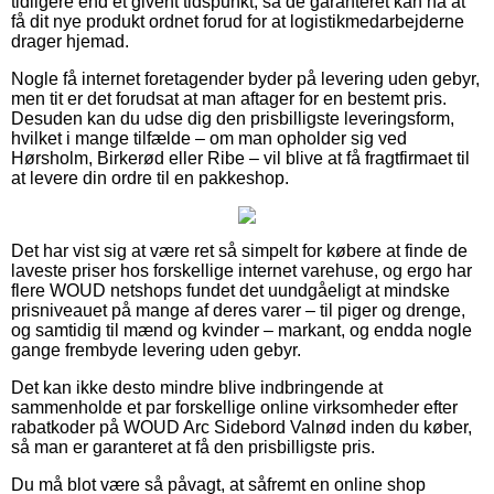
tidligere end et givent tidspunkt, så de garanteret kan nå at
få dit nye produkt ordnet forud for at logistikmedarbejderne
drager hjemad.
Nogle få internet foretagender byder på levering uden gebyr,
men tit er det forudsat at man aftager for en bestemt pris.
Desuden kan du udse dig den prisbilligste leveringsform,
hvilket i mange tilfælde – om man opholder sig ved
Hørsholm, Birkerød eller Ribe – vil blive at få fragtfirmaet til
at levere din ordre til en pakkeshop.
Det har vist sig at være ret så simpelt for købere at finde de
laveste priser hos forskellige internet varehuse, og ergo har
flere WOUD netshops fundet det uundgåeligt at mindske
prisniveauet på mange af deres varer – til piger og drenge,
og samtidig til mænd og kvinder – markant, og endda nogle
gange frembyde levering uden gebyr.
Det kan ikke desto mindre blive indbringende at
sammenholde et par forskellige online virksomheder efter
rabatkoder på WOUD Arc Sidebord Valnød inden du køber,
så man er garanteret at få den prisbilligste pris.
Du må blot være så påvagt, at såfremt en online shop