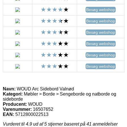
Besøg webshop
Besøg webshop
Besøg webshop
Besøg webshop
Besøg webshop
Besøg webshop
Navn:
WOUD Arc Sidebord Valnød
Kategori:
Møbler > Borde > Sengeborde og natborde og
sideborde
Producent:
WOUD
Varenummer:
16507652
EAN:
5712800022513
Vurderet til
4.9
ud af 5 stjerner baseret på
41
anmeldelser