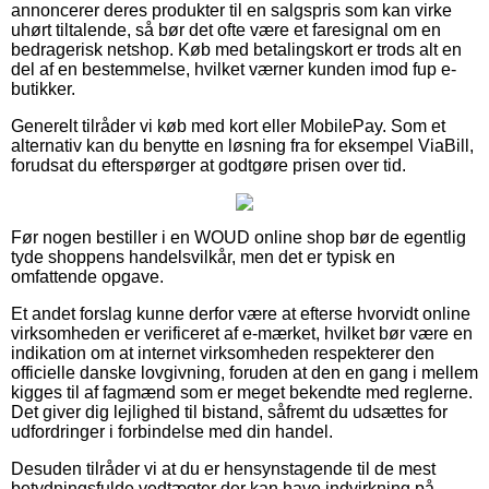
annoncerer deres produkter til en salgspris som kan virke
uhørt tiltalende, så bør det ofte være et faresignal om en
bedragerisk netshop. Køb med betalingskort er trods alt en
del af en bestemmelse, hvilket værner kunden imod fup e-
butikker.
Generelt tilråder vi køb med kort eller MobilePay. Som et
alternativ kan du benytte en løsning fra for eksempel ViaBill,
forudsat du efterspørger at godtgøre prisen over tid.
Før nogen bestiller i en WOUD online shop bør de egentlig
tyde shoppens handelsvilkår, men det er typisk en
omfattende opgave.
Et andet forslag kunne derfor være at efterse hvorvidt online
virksomheden er verificeret af e-mærket, hvilket bør være en
indikation om at internet virksomheden respekterer den
officielle danske lovgivning, foruden at den en gang i mellem
kigges til af fagmænd som er meget bekendte med reglerne.
Det giver dig lejlighed til bistand, såfremt du udsættes for
udfordringer i forbindelse med din handel.
Desuden tilråder vi at du er hensynstagende til de mest
betydningsfulde vedtægter der kan have indvirkning på