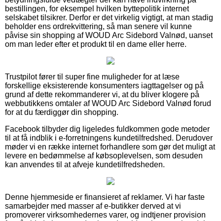
bestillingen, for eksempel hvilken byttepolitik internet
selskabet tilsikrer. Derfor er det virkelig vigtigt, at man stadig
beholder ens ordrekvittering, så man senere vil kunne
påvise sin shopping af WOUD Arc Sidebord Valnød, uanset
om man leder efter et produkt til en dame eller herre.
Trustpilot fører til super fine muligheder for at læse
forskellige eksisterende konsumenters iagttagelser og på
grund af dette rekommanderer vi, at du bliver klogere på
webbutikkens omtaler af WOUD Arc Sidebord Valnød forud
for at du færdiggør din shopping.
Facebook tilbyder dig ligeledes fuldkommen gode metoder
til at få indblik i e-forretningens kundetilfredshed. Derudover
møder vi en række internet forhandlere som gør det muligt at
levere en bedømmelse af købsoplevelsen, som desuden
kan anvendes til at afveje kundetilfredsheden.
Denne hjemmeside er finansieret af reklamer. Vi har faste
samarbejder med masser af e-butikker derved at vi
promoverer virksomhedernes varer, og indtjener provision