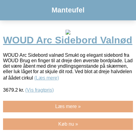
Manteufel
WOUD Arc Sidebord Valnød
WOUD Arc Sidebord valnød Smukt og elegant sidebord fra
WOUD Brug en finger til at dreje den øverste bordplade. Lad
det være åbent med dine yndlingsgenstande på skærmen,
eller luk låget for at skjule dit rod. Ved blot at dreje halvdelen
af ââdet cirkul
(Læs mere)
3679.2
kr.
(Vis fragtpris)
Læs mere »
Køb nu »