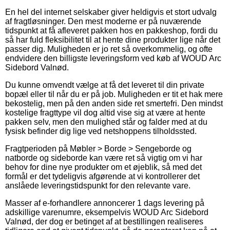
En hel del internet selskaber giver heldigvis et stort udvalg
af fragtløsninger. Den mest moderne er på nuværende
tidspunkt at få afleveret pakken hos en pakkeshop, fordi du
så har fuld fleksibilitet til at hente dine produkter lige når det
passer dig. Muligheden er jo ret så overkommelig, og ofte
endvidere den billigste leveringsform ved køb af WOUD Arc
Sidebord Valnød.
Du kunne omvendt vælge at få det leveret til din private
bopæl eller til når du er på job. Muligheden er tit et hak mere
bekostelig, men på den anden side ret smertefri. Den mindst
kostelige fragttype vil dog altid vise sig at være at hente
pakken selv, men den mulighed står og falder med at du
fysisk befinder dig lige ved netshoppens tilholdssted.
Fragtperioden på Møbler > Borde > Sengeborde og
natborde og sideborde kan være ret så vigtig om vi har
behov for dine nye produkter om et øjeblik, så med det
formål er det tydeligvis afgørende at vi kontrollerer det
anslåede leveringstidspunkt for den relevante vare.
Masser af e-forhandlere annoncerer 1 dags levering på
adskillige varenumre, eksempelvis WOUD Arc Sidebord
Valnød, der dog er betinget af at bestillingen realiseres