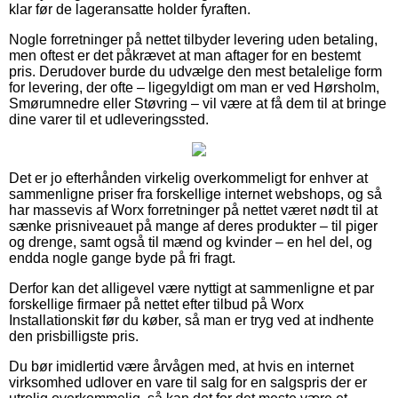
klar før de lageransatte holder fyraften.
Nogle forretninger på nettet tilbyder levering uden betaling,
men oftest er det påkrævet at man aftager for en bestemt
pris. Derudover burde du udvælge den mest betalelige form
for levering, der ofte – ligegyldigt om man er ved Hørsholm,
Smørumnedre eller Støvring – vil være at få dem til at bringe
dine varer til et udleveringssted.
Det er jo efterhånden virkelig overkommeligt for enhver at
sammenligne priser fra forskellige internet webshops, og så
har massevis af Worx forretninger på nettet været nødt til at
sænke prisniveauet på mange af deres produkter – til piger
og drenge, samt også til mænd og kvinder – en hel del, og
endda nogle gange byde på fri fragt.
Derfor kan det alligevel være nyttigt at sammenligne et par
forskellige firmaer på nettet efter tilbud på Worx
Installationskit før du køber, så man er tryg ved at indhente
den prisbilligste pris.
Du bør imidlertid være årvågen med, at hvis en internet
virksomhed udlover en vare til salg for en salgspris der er