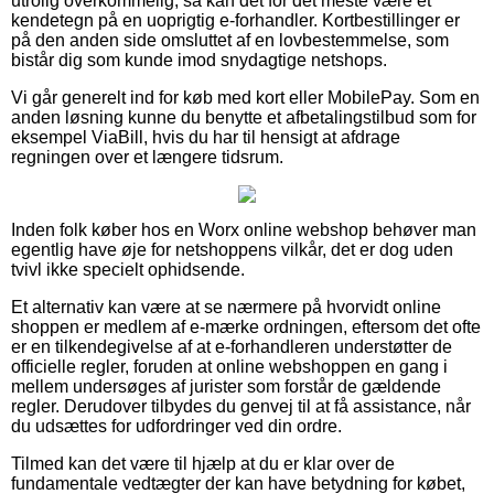
utrolig overkommelig, så kan det for det meste være et
kendetegn på en uoprigtig e-forhandler. Kortbestillinger er
på den anden side omsluttet af en lovbestemmelse, som
bistår dig som kunde imod snydagtige netshops.
Vi går generelt ind for køb med kort eller MobilePay. Som en
anden løsning kunne du benytte et afbetalingstilbud som for
eksempel ViaBill, hvis du har til hensigt at afdrage
regningen over et længere tidsrum.
Inden folk køber hos en Worx online webshop behøver man
egentlig have øje for netshoppens vilkår, det er dog uden
tvivl ikke specielt ophidsende.
Et alternativ kan være at se nærmere på hvorvidt online
shoppen er medlem af e-mærke ordningen, eftersom det ofte
er en tilkendegivelse af at e-forhandleren understøtter de
officielle regler, foruden at online webshoppen en gang i
mellem undersøges af jurister som forstår de gældende
regler. Derudover tilbydes du genvej til at få assistance, når
du udsættes for udfordringer ved din ordre.
Tilmed kan det være til hjælp at du er klar over de
fundamentale vedtægter der kan have betydning for købet,