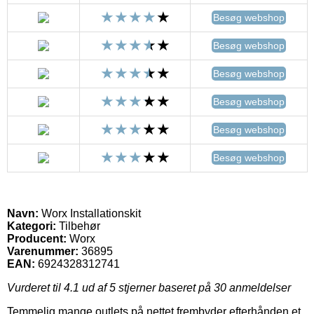
Besøg webshop
Besøg webshop
Besøg webshop
Besøg webshop
Besøg webshop
Besøg webshop
Navn:
Worx Installationskit
Kategori:
Tilbehør
Producent:
Worx
Varenummer:
36895
EAN:
6924328312741
Vurderet til
4.1
ud af 5 stjerner baseret på
30
anmeldelser
Temmelig mange outlets på nettet frembyder efterhånden et