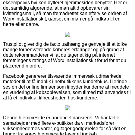
eksempelvis hvilken bytteret hjemmesiden benytter. Her er
det samtidig afgørende, at man altid opbevarer sin
kvitteringsmail, så man fremadrettet kan eftervise ordren af
Worx Installationskit, uanset om man er på indkøb til en
herre eller dame.
Trustpilot giver dig de facto uafhængige genveje til at tolke
mange forhenværende køberes erfaringer og på grund af
dette rekommanderer vi, at du tager et kig på internet
forretningens ratings af Worx Installationskit forud for at du
placerer din ordre.
Facebook genererer tilsvarende immervæk udmærkede
metoder til at få indblik i netbutikkens kundefokus. Herinde
ses en del online firmaer som tilbyder kunderne at meddele
en vurdering af købsoplevelsen, som tilmed må anvendes til
at få et indtryk af tilfredsheden hos kunderne.
Denne hjemmeside er annoncefinansieret. Vi har tætte
samarbejder med flere e-butikker da vi markedsfører
virksomhedernes varer, og tager godtgørelse for så vidt en
bruger fra vores hjemmeside laver et indkøb.