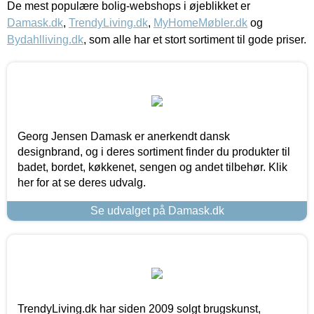
De mest populære bolig-webshops i øjeblikket er
Damask.dk
,
TrendyLiving.dk
,
MyHomeMøbler.dk
og
Bydahlliving.dk
, som alle har et stort sortiment til gode priser.
Georg Jensen Damask er anerkendt dansk
designbrand, og i deres sortiment finder du produkter til
badet, bordet, køkkenet, sengen og andet tilbehør. Klik
her for at se deres udvalg.
Se udvalget på Damask.dk
TrendyLiving.dk har siden 2009 solgt brugskunst,