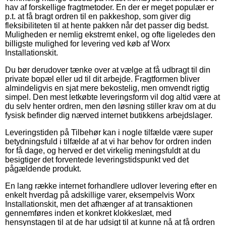
hav af forskellige fragtmetoder. En der er meget populær er
p.t. at få bragt ordren til en pakkeshop, som giver dig
fleksibiliteten til at hente pakken når det passer dig bedst.
Muligheden er nemlig ekstremt enkel, og ofte ligeledes den
billigste mulighed for levering ved køb af Worx
Installationskit.
Du bør derudover tænke over at vælge at få udbragt til din
private bopæl eller ud til dit arbejde. Fragtformen bliver
almindeligvis en sjat mere bekostelig, men omvendt rigtig
simpel. Den mest letkøbte leveringsform vil dog altid være at
du selv henter ordren, men den løsning stiller krav om at du
fysisk befinder dig nærved internet butikkens arbejdslager.
Leveringstiden på Tilbehør kan i nogle tilfælde være super
betydningsfuld i tilfælde af at vi har behov for ordren inden
for få dage, og herved er det virkelig meningsfuldt at du
besigtiger det forventede leveringstidspunkt ved det
pågældende produkt.
En lang række internet forhandlere udlover levering efter en
enkelt hverdag på adskillige varer, eksempelvis Worx
Installationskit, men det afhænger af at transaktionen
gennemføres inden et konkret klokkeslæt, med
hensynstagen til at de har udsigt til at kunne nå at få ordren