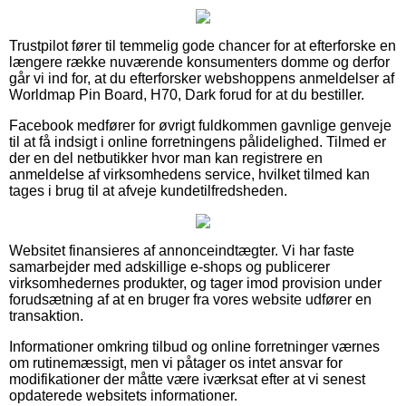
Trustpilot fører til temmelig gode chancer for at efterforske en
længere række nuværende konsumenters domme og derfor
går vi ind for, at du efterforsker webshoppens anmeldelser af
Worldmap Pin Board, H70, Dark forud for at du bestiller.
Facebook medfører for øvrigt fuldkommen gavnlige genveje
til at få indsigt i online forretningens pålidelighed. Tilmed er
der en del netbutikker hvor man kan registrere en
anmeldelse af virksomhedens service, hvilket tilmed kan
tages i brug til at afveje kundetilfredsheden.
Websitet finansieres af annonceindtægter. Vi har faste
samarbejder med adskillige e-shops og publicerer
virksomhedernes produkter, og tager imod provision under
forudsætning af at en bruger fra vores website udfører en
transaktion.
Informationer omkring tilbud og online forretninger værnes
om rutinemæssigt, men vi påtager os intet ansvar for
modifikationer der måtte være iværksat efter at vi senest
opdaterede websitets informationer.