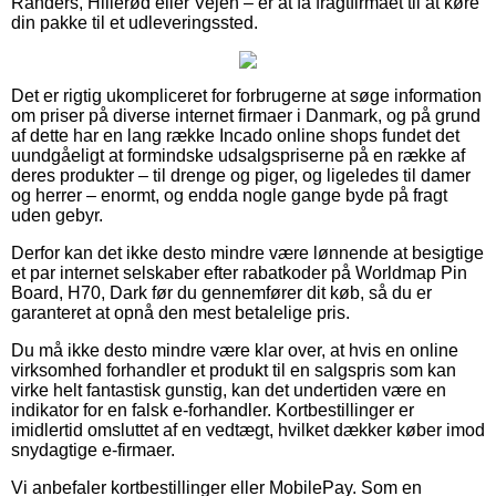
Randers, Hillerød eller Vejen – er at få fragtfirmaet til at køre
din pakke til et udleveringssted.
Det er rigtig ukompliceret for forbrugerne at søge information
om priser på diverse internet firmaer i Danmark, og på grund
af dette har en lang række Incado online shops fundet det
uundgåeligt at formindske udsalgspriserne på en række af
deres produkter – til drenge og piger, og ligeledes til damer
og herrer – enormt, og endda nogle gange byde på fragt
uden gebyr.
Derfor kan det ikke desto mindre være lønnende at besigtige
et par internet selskaber efter rabatkoder på Worldmap Pin
Board, H70, Dark før du gennemfører dit køb, så du er
garanteret at opnå den mest betalelige pris.
Du må ikke desto mindre være klar over, at hvis en online
virksomhed forhandler et produkt til en salgspris som kan
virke helt fantastisk gunstig, kan det undertiden være en
indikator for en falsk e-forhandler. Kortbestillinger er
imidlertid omsluttet af en vedtægt, hvilket dækker køber imod
snydagtige e-firmaer.
Vi anbefaler kortbestillinger eller MobilePay. Som en