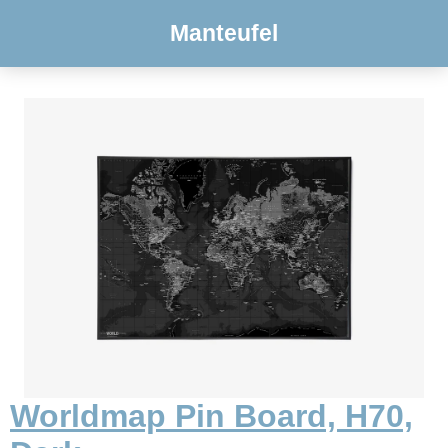
Manteufel
Worldmap Pin Board, H70,