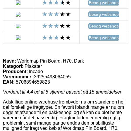
Besøg webshop
Besøg webshop
Besøg webshop
Besøg webshop
Navn:
Worldmap Pin Board, H70, Dark
Kategori:
Plakater
Producent:
Incado
Varenummer:
39255498064055
EAN:
5706894659823
Vurderet til
4.4
ud af 5 stjerner baseret på
15
anmeldelser
Adskillige online varehuse frembyder nu om stunder en hel
del forskellige fragttyper. En favorit iblandt mange er nu om
dage at afsende til en pakkeshop, og så kan du blot hente
varerne når det passer dig. Fragtmetoden er nemlig rigtig
problemfri, samt mange gange endda den prisbilligste
mulighed for fragt ved køb af Worldmap Pin Board, H70,