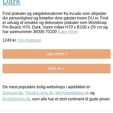
Dark
Find plakater og vægdekorationer fra Incado som afspejler
din personlighed og fortæller dine gæster hvem DU er. Find
et udvalg af smukke og dekorative plakater som Worldmap
Pin Board, H70, Dark. Varen måler H70 x B100 x D5 cm og
har varenummer 36006-70100
(Læs mere)
1249
kr.
(Vis fragtpris)
Læs mere »
Køb nu »
De mest populære bolig-webshops i øjeblikket er
Damask.dk
,
TrendyLiving.dk
,
MyHomeMøbler.dk
og
Bydahlliving.dk
, som alle har et stort sortiment til gode priser.