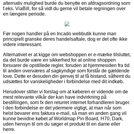
alternativ mulighed burde du benytte en afdragsordning som
f.eks. ViaBill, for så vidt du gerne vil betale regningen over
en længere periode.
Før nogen handler på en Incado webbutik kunne man
principielt granske deres handelsaftale, dog er det ofte ikke
videre interessant.
Alternativet er at kigge om webshoppen er e-mærke tilsluttet,
da det burde være en sikkerhed for at online shoppen
forsvarer de opstillede regler, foruden at hjemmesiden fra tid
til anden overværes af sagkyndige som forstår de gældende
love. Dette er desuden din genvej til at få bistand, såfremt du
udsættes for vanskeligheder i forbindelse med dit indkøb.
Herudover stiller vi forslag om at køberen er vidende om de
mest relevante vilkår der kan have indvirkning på
bestillingen, som fx den returret internet forhandleren bruger.
I den forbindelse er det ydermere vigtigt, at man når som
helst bevarer ens faktura e-mail, så man en anden gang vil
kunne bevidne købet af Worldmap Pin Board, H70, Dark,
uden hensyn til om du søger et produkt til en dame eller
herre.