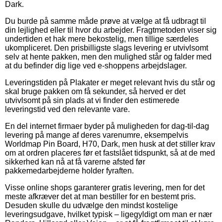
Dark.
Du burde på samme måde prøve at vælge at få udbragt til
din lejlighed eller til hvor du arbejder. Fragtmetoden viser sig
undertiden et hak mere bekostelig, men tillige særdeles
ukompliceret. Den prisbilligste slags levering er utvivlsomt
selv at hente pakken, men den mulighed står og falder med
at du befinder dig lige ved e-shoppens arbejdslager.
Leveringstiden på Plakater er meget relevant hvis du står og
skal bruge pakken om få sekunder, så herved er det
utvivlsomt på sin plads at vi finder den estimerede
leveringstid ved den relevante vare.
En del internet firmaer byder på muligheden for dag-til-dag
levering på mange af deres varenumre, eksempelvis
Worldmap Pin Board, H70, Dark, men husk at det stiller krav
om at ordren placeres før et fastslået tidspunkt, så at de med
sikkerhed kan nå at få varerne afsted før
pakkemedarbejderne holder fyraften.
Visse online shops garanterer gratis levering, men for det
meste afkræver det at man bestiller for en bestemt pris.
Desuden skulle du udvælge den mindst kostelige
leveringsudgave, hvilket typisk – ligegyldigt om man er nær