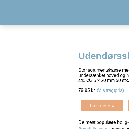
Udendørssk
Stor sortimentskasse me
undersænket hoved og med
stk. Ø3,5 x 20 mm 50 stk
79.95
kr.
(Vis fragtpris)
Læs mere »
De mest populære bolig-