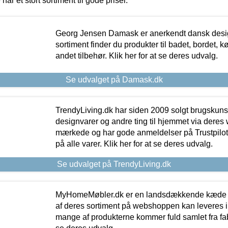
 har et stort sortiment til gode priser.
Georg Jensen Damask er anerkendt dansk desig
sortiment finder du produkter til badet, bordet, 
andet tilbehør. Klik her for at se deres udvalg.
Se udvalget på Damask.dk
TrendyLiving.dk har siden 2009 solgt brugskunst, 
designvarer og andre ting til hjemmet via deres
mærkede og har gode anmeldelser på Trustpilot,
på alle varer. Klik her for at se deres udvalg.
Se udvalget på TrendyLiving.dk
MyHomeMøbler.dk er en landsdækkende kæde m
af deres sortiment på webshoppen kan leveres i
mange af produkterne kommer fuld samlet fra fabr