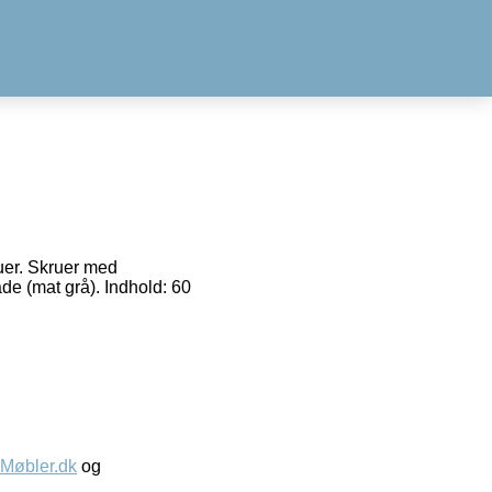
uer. Skruer med
e (mat grå). Indhold: 60
øbler.dk
og