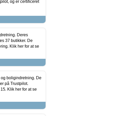
lot, og er certificeret
ndretning. Deres
s 37 butikker. De
ing. Klik her for at se
 og boligindretning. De
r på Trustpilot.
5. Klik her for at se