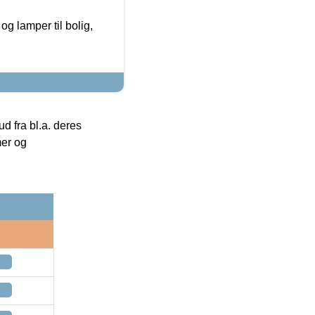
g lamper til bolig,
 fra bl.a. deres
mer og