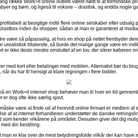
lang række Work>it online outlets været nødt til at formindske p
babyer og børn, og ligeså til voksne – drastisk, og endda nogle g
ofitabelt at besigtige indtil flere online selskaber efter udsalg 
lastbox inden du shopper, sådan at man er garanteret at modta
re være så påpasselig, at hvis en shop på nettet frembyder deres
r urealistisk tiltalende, så burde det mange gange være en indi
ort er ikke desto mindre omsluttet af en lov, der sikrer køberen 
ler med kort eller betalinger med mobilen. Alternativt bør du brug
når du har til hensigt at klare regningen i flere bidder.
r på en Work>it internet shop behøver man til hver en tid genne
t er dog ofte ikke særlig sjovt.
 måske være at finde ud af hvorvidt online firmaet er medlem a
lse af at internet forhandleren understøtter de danske retningslin
nd som kender vilkårene på området. Desuden giver det dig muligh
 med din bestilling.
t man er klar over de mest betydningsfulde vilkår der kan have i