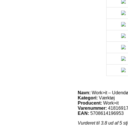
Navn:
Work>it – Udendør
Kategori:
Værktøj
Producent:
Work>it
Varenummer:
4181691
EAN:
5708614196953
Vurderet til
3.8
ud af 5 st