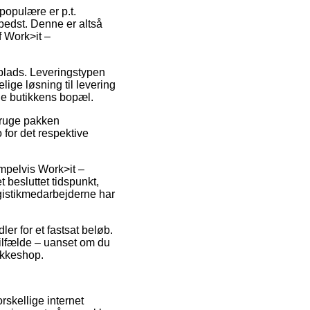
 populære er p.t.
bedst. Denne er altså
f Work>it –
dsplads. Leveringstypen
lige løsning til levering
ine butikkens bopæl.
 bruge pakken
 for det respektive
empelvis Work>it –
 besluttet tidspunkt,
logistikmedarbejderne har
er for et fastsat beløb.
ilfælde – uanset om du
pakkeshop.
orskellige internet