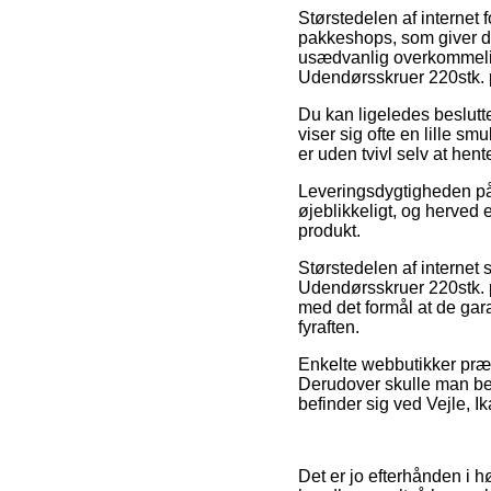
Størstedelen af internet 
pakkeshops, som giver di
usædvanlig overkommelig, 
Udendørsskruer 220stk. 
Du kan ligeledes beslutte 
viser sig ofte en lille sm
er uden tvivl selv at he
Leveringsdygtigheden på 
øjeblikkeligt, og herved 
produkt.
Størstedelen af internet 
Udendørsskruer 220stk. p
med det formål at de garan
fyraften.
Enkelte webbutikker præst
Derudover skulle man bes
befinder sig ved Vejle, Ika
Det er jo efterhånden i hø