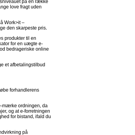
risniveauet på en række
ange love fragt uden
på Work>it –
ge den skarpeste pris.
 produkter til en
kator for en uægte e-
imod bedrageriske online
e et afbetalingstilbud
mløbe forhandlerens
f e-mærke ordningen, da
jer, og at e-forretningen
ed for bistand, ifald du
ndvirkning på