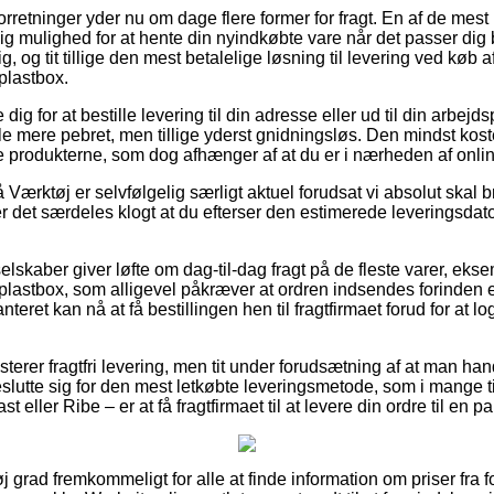
forretninger yder nu om dage flere former for fragt. En af de mest
g mulighed for at hente din nyindkøbte vare når det passer dig 
og tit tillige den mest betalelige løsning til levering ved køb a
plastbox.
dig for at bestille levering til din adresse eller ud til din arbej
ule mere pebret, men tillige yderst gnidningsløs. Den mindst koste
nte produkterne, som dog afhænger af at du er i nærheden af onl
Værktøj er selvfølgelig særligt aktuel forudsat vi absolut skal
er det særdeles klogt at du efterser den estimerede leveringsdato
selskaber giver løfte om dag-til-dag fragt på de fleste varer, eks
lastbox, som alligevel påkræver at ordren indsendes forinden et
teret kan nå at få bestillingen hen til fragtfirmaet forud for at 
erer fragtfri levering, men tit under forudsætning af at man handl
lutte sig for den mest letkøbte leveringsmetode, som i mange t
st eller Ribe – er at få fragtfirmaet til at levere din ordre til en 
j grad fremkommeligt for alle at finde information om priser fra f