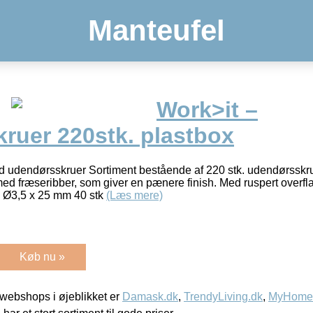
Manteufel
Work>it –
ruer 220stk. plastbox
d udendørsskruer Sortiment bestående af 220 stk. udendørsskr
 fræseribber, som giver en pænere finish. Med ruspert overflad
. Ø3,5 x 25 mm 40 stk
(Læs mere)
Køb nu »
webshops i øjeblikket er
Damask.dk
,
TrendyLiving.dk
,
MyHomeM