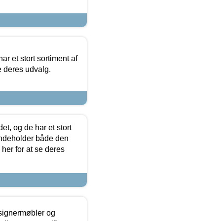
ar et stort sortiment af
e deres udvalg.
t, og de har et stort
 indeholder både den
 her for at se deres
esignermøbler og