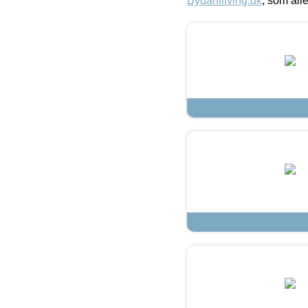
Bydahlliving.dk
, som alle