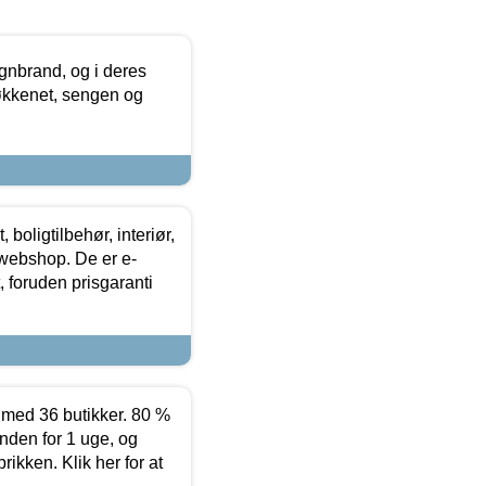
nbrand, og i deres
køkkenet, sengen og
boligtilbehør, interiør,
 webshop. De er e-
 foruden prisgaranti
ed 36 butikker. 80 %
nden for 1 uge, og
ikken. Klik her for at