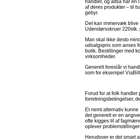
handler, og altså har en 
af deres produkter – til 
gebyr.
Det kan immervæk blive pr
Udendørsskruer 220stk. p
Man skal ikke desto mind
udsalgspris som anses fo
butik. Bestillinger med k
virksomheder.
Generelt foreslår vi hand
som for eksempel ViaBill, 
Forud for at folk handle
forretningsbetingelser, de
Et nemt alternativ kunne
det generelt er en angive
ofte kigges til af fagmæ
oplever problemstillinger
Herudover er det smart a