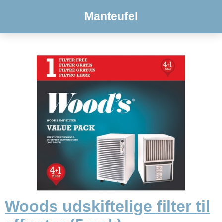
Manteufel
Woods udskiftelige filter til