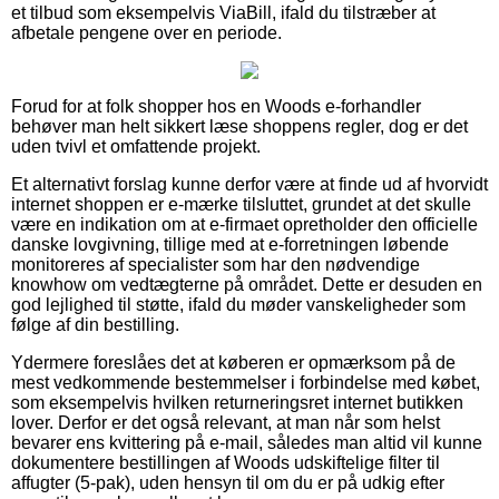
et tilbud som eksempelvis ViaBill, ifald du tilstræber at
afbetale pengene over en periode.
Forud for at folk shopper hos en Woods e-forhandler
behøver man helt sikkert læse shoppens regler, dog er det
uden tvivl et omfattende projekt.
Et alternativt forslag kunne derfor være at finde ud af hvorvidt
internet shoppen er e-mærke tilsluttet, grundet at det skulle
være en indikation om at e-firmaet opretholder den officielle
danske lovgivning, tillige med at e-forretningen løbende
monitoreres af specialister som har den nødvendige
knowhow om vedtægterne på området. Dette er desuden en
god lejlighed til støtte, ifald du møder vanskeligheder som
følge af din bestilling.
Ydermere foreslåes det at køberen er opmærksom på de
mest vedkommende bestemmelser i forbindelse med købet,
som eksempelvis hvilken returneringsret internet butikken
lover. Derfor er det også relevant, at man når som helst
bevarer ens kvittering på e-mail, således man altid vil kunne
dokumentere bestillingen af Woods udskiftelige filter til
affugter (5-pak), uden hensyn til om du er på udkig efter