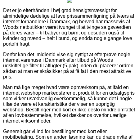
Det er jo efterhånden i høj grad hensigtsmæssigt for
almindelige dødelige at lave prissammenligning på tværs af
internet forhandlere i Danmark, og herved har massevis af
Woods netbutikker været tvunget til at tvinge salgsværdien
på deres varer – til babyer og børn, og desuden også til
kvinder og mænd – helt i bund, og endda nogle gange love
portofri fragt.
Derfor kan det imidlertid vise sig nyttigt at efterprøve nogle
internet varehuse i Danmark efter tilbud på Woods
udskiftelige filter til affugter (5-pak) inden du placerer ordren,
sådan at man er skråsikker på at få fat i den mest attraktive
pris.
Man må lige meget hvad være opmærksom på, at ifald en
internet webshop markedsfører et produkt for en udsalgspris
som virker usædvanlig overkommelig, så kunne det i nogle
tilfælde være et karakteristika der viser en uoprigtig
webshop. Bestillinger med kort er ikke desto mindre omfattet
af en lovbestemmelse, hvilket dækker os overfor uærlige
internet virksomheder.
Generelt går vi ind for bestillinger med kort eller
mobilbetaling. Som en anden løsning kan du drage nytte af