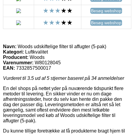
Besøg webshop
Besøg webshop
Navn:
Woods udskiftelige filter til affugter (5-pak)
Kategori:
Luftkvalitet
Producent:
Woods
Varenummer:
W80128045
EAN:
7332857500017
Vurderet til
3.5
ud af 5 stjerner baseret på
34
anmeldelser
En del shops på nettet yder på nuværende tidspunkt flere
metoder til levering. En sikker vinder er nu om dage
afhentningssteder, hvor du selv kan hente din pakke den
dag der passer dig. Leveringsmetoden er altså ret så let
gængelig, samt oftest endvidere den mest letkøbte
leveringsmodel ved køb af Woods udskiftelige filter til
affugter (5-pak).
Du kunne tillige foretrække at få produkterne bragt hjem til