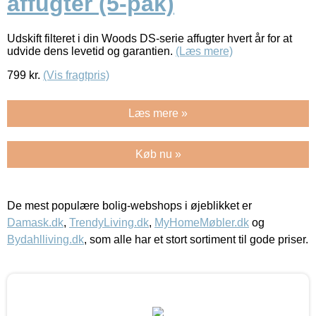
affugter (5-pak)
Udskift filteret i din Woods DS-serie affugter hvert år for at
udvide dens levetid og garantien.
(Læs mere)
799
kr.
(Vis fragtpris)
Læs mere »
Køb nu »
De mest populære bolig-webshops i øjeblikket er
Damask.dk
,
TrendyLiving.dk
,
MyHomeMøbler.dk
og
Bydahlliving.dk
, som alle har et stort sortiment til gode priser.