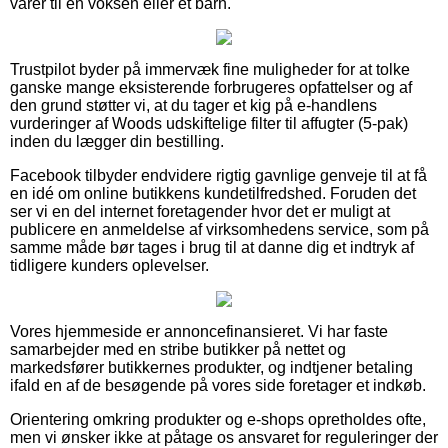
varer til en voksen eller et barn.
Trustpilot byder på immervæk fine muligheder for at tolke
ganske mange eksisterende forbrugeres opfattelser og af
den grund støtter vi, at du tager et kig på e-handlens
vurderinger af Woods udskiftelige filter til affugter (5-pak)
inden du lægger din bestilling.
Facebook tilbyder endvidere rigtig gavnlige genveje til at få
en idé om online butikkens kundetilfredshed. Foruden det
ser vi en del internet foretagender hvor det er muligt at
publicere en anmeldelse af virksomhedens service, som på
samme måde bør tages i brug til at danne dig et indtryk af
tidligere kunders oplevelser.
Vores hjemmeside er annoncefinansieret. Vi har faste
samarbejder med en stribe butikker på nettet og
markedsfører butikkernes produkter, og indtjener betaling
ifald en af de besøgende på vores side foretager et indkøb.
Orientering omkring produkter og e-shops opretholdes ofte,
men vi ønsker ikke at påtage os ansvaret for reguleringer der