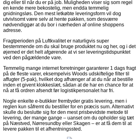
dig eller til når du er på job. Muligheden viser sig som regel
en kende mere bekostelig, men endda temmelig
gnidningsløs. Den mest letkøbte leveringsform vil dog
utvivlsomt være selv at hente pakken, som desværre
nødvendiggør at du bor i nærheden af online shoppens
adresse.
Fragtperioden på Luftkvalitet er naturligvis super
bestemmende om du skal bruge produktet nu og her, og i det
øjemed er det helt afgørende at vi ser leveringstidspunktet
ved den pågældende vare.
Temmelig mange internet forretninger garanterer 1 dags fragt
på de fleste varer, eksempelvis Woods udskiftelige filter til
affugter (5-pak), hvilket dog afhænger af at du når at bestille
inden et givent klokkeslæt, sådan at de har en chance for at
nå at få ordren afsendt før logistikpersonalet har fri.
Nogle enkelte e-butikker frembyder gratis levering, men i
reglen kun såfremt du bestiller for en præcis sum. Alternativt
skulle du beslutte sig for den mest prisbevidste metode til
levering, der mange gange – uanset om du opholder sig tæt
på Næstved, Nørresundby eller Skagen – er at få dem til at
levere pakken til et afhentningssted.