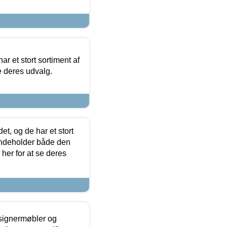
ar et stort sortiment af
e deres udvalg.
t, og de har et stort
 indeholder både den
 her for at se deres
esignermøbler og