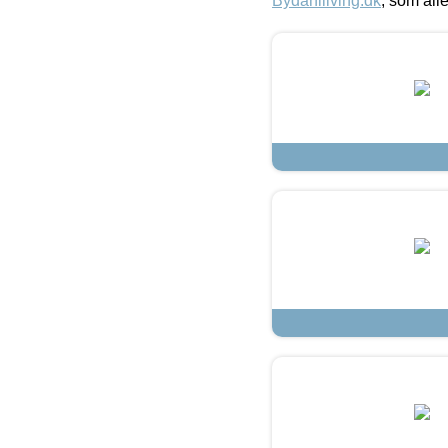
Bydahlliving.dk
, som alle