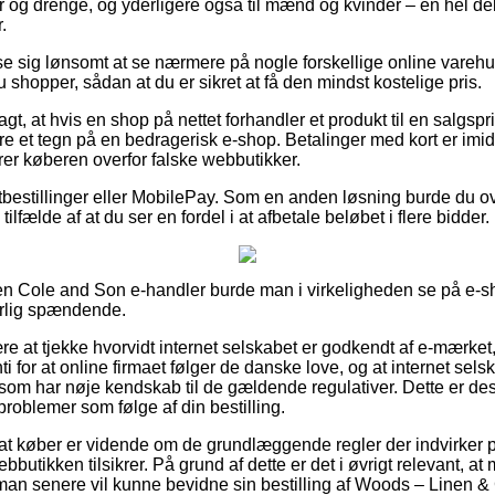
ger og drenge, og yderligere også til mænd og kvinder – en hel d
.
ise sig lønsomt at se nærmere på nogle forskellige online vareh
 shopper, sådan at du er sikret at få den mindst kostelige pris.
, at hvis en shop på nettet forhandler et produkt til en salgspri
ære et tegn på en bedragerisk e-shop. Betalinger med kort er imidl
ikrer køberen overfor falske webbutikker.
rtbestillinger eller MobilePay. Som en anden løsning burde du ov
 tilfælde af at du ser en fordel i at afbetale beløbet i flere bidder.
n Cole and Son e-handler burde man i virkeligheden se på e-s
ærlig spændende.
re at tjekke hvorvidt internet selskabet er godkendt af e-mærket
ti for at online firmaet følger de danske love, og at internet sel
om har nøje kendskab til de gældende regulativer. Dette er des
 problemer som følge af din bestilling.
at køber er vidende om de grundlæggende regler der indvirker p
bbutikken tilsikrer. På grund af dette er det i øvrigt relevant, at
 man senere vil kunne bevidne sin bestilling af Woods – Linen &