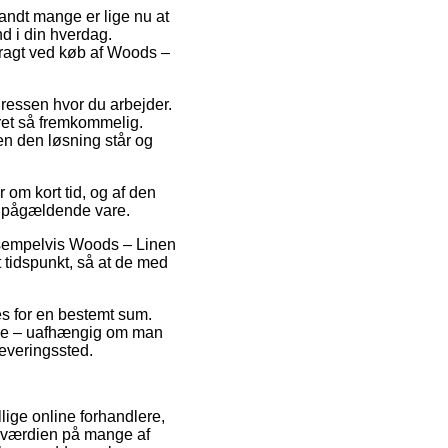
andt mange er lige nu at
d i din hverdag.
fragt ved køb af Woods –
adressen hvor du arbejder.
 ret så fremkommelig.
en den løsning står og
 om kort tid, og af den
en pågældende vare.
ksempelvis Woods – Linen
 tidspunkt, så at de med
les for en bestemt sum.
nge – uafhængig om man
dleveringssted.
llige online forhandlere,
gsværdien på mange af