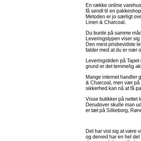
En række online varehuse
få sendt til en pakkesho
Metoden er jo særligt ov
Linen & Charcoal.
Du burde på samme måde ov
Leveringstypen viser sig 
Den mest prisbevidste le
falder med at du er nær 
Leveringstiden på Tapet e
grund er det temmelig ak
Mange internet handler 
& Charcoal, men vær på v
sikkerhed kan nå at få pa
Visse butikker på nettet 
Derudover skulle man ud
er tæt på Silkeborg, Rønne
Det har vist sig at være v
og derved har en hel de