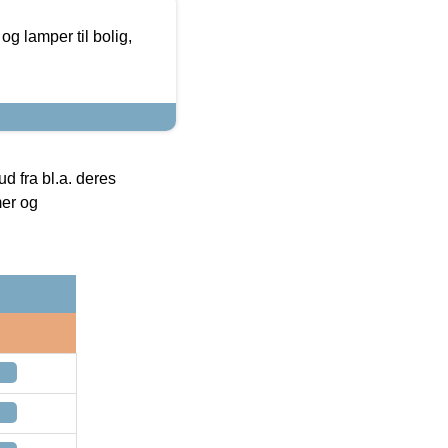
g lamper til bolig,
 fra bl.a. deres
mer og