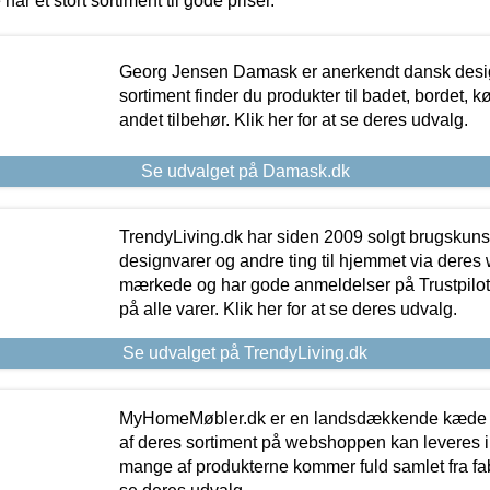
 har et stort sortiment til gode priser.
Georg Jensen Damask er anerkendt dansk desig
sortiment finder du produkter til badet, bordet, 
andet tilbehør. Klik her for at se deres udvalg.
Se udvalget på Damask.dk
TrendyLiving.dk har siden 2009 solgt brugskunst, 
designvarer og andre ting til hjemmet via deres
mærkede og har gode anmeldelser på Trustpilot,
på alle varer. Klik her for at se deres udvalg.
Se udvalget på TrendyLiving.dk
MyHomeMøbler.dk er en landsdækkende kæde m
af deres sortiment på webshoppen kan leveres i
mange af produkterne kommer fuld samlet fra fabr