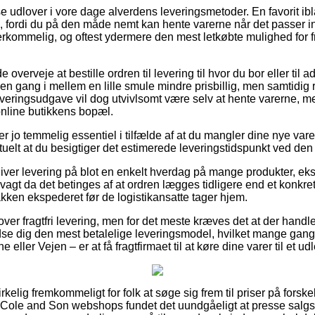
 udlover i vore dage alverdens leveringsmetoder. En favorit ibl
p, fordi du på den måde nemt kan hente varerne når det passer in
erkommelig, og oftest ydermere den mest letkøbte mulighed for 
erveje at bestille ordren til levering til hvor du bor eller til 
en gang i mellem en lille smule mindre prisbillig, men samtidig
veringsudgave vil dog utvivlsomt være selv at hente varerne, m
online butikkens bopæl.
r jo temmelig essentiel i tilfælde af at du mangler dine nye varer
tuelt at du besigtiger det estimerede leveringstidspunkt ved d
giver levering på blot en enkelt hverdag på mange produkter, e
agt da det betinges af at ordren lægges tidligere end et konkret
kken ekspederet før de logistikansatte tager hjem.
lover fragtfri levering, men for det meste kræves det at der hand
se dig den mest betalelige leveringsmodel, hvilket mange ga
 eller Vejen – er at få fragtfirmaet til at køre dine varer til et u
irkelig fremkommeligt for folk at søge sig frem til priser på forske
l Cole and Son webshops fundet det uundgåeligt at presse sal