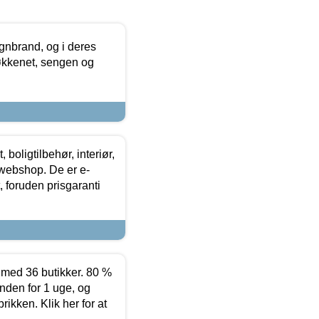
nbrand, og i deres
køkkenet, sengen og
boligtilbehør, interiør,
 webshop. De er e-
 foruden prisgaranti
ed 36 butikker. 80 %
nden for 1 uge, og
ikken. Klik her for at