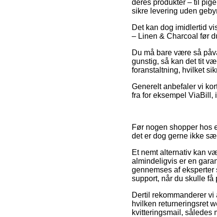
deres produkter – til pi
sikre levering uden gebyr
Det kan dog imidlertid v
– Linen & Charcoal før du
Du må bare være så påvagt
gunstig, så kan det tit v
foranstaltning, hvilket s
Generelt anbefaler vi ko
fra for eksempel ViaBill, i
Før nogen shopper hos e
det er dog gerne ikke s
Et nemt alternativ kan væ
almindeligvis er en garan
gennemses af eksperter s
support, når du skulle få
Dertil rekommanderer vi 
hvilken returneringsret we
kvitteringsmail, således