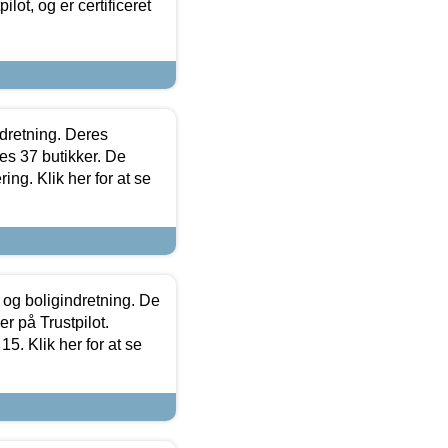
lot, og er certificeret
ndretning. Deres
s 37 butikker. De
ing. Klik her for at se
 og boligindretning. De
r på Trustpilot.
5. Klik her for at se