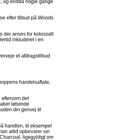
el, og endda nogle gange
use efter tilbud på Woods
s der anses for kolossalt
ertid inkluderet i en
erveje et afdragstilbud
hoppens handelsaftale,
, eftersom det
skabet løbende
uden din genvej til
å handlen, til eksempel
 man altid opbevarer sin
 Charcoal, ligegyldigt om