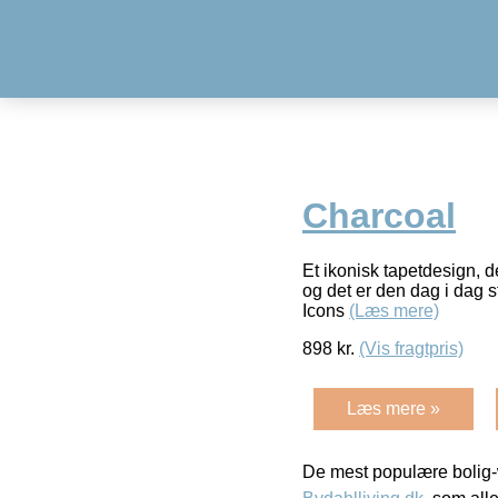
Charcoal
Et ikonisk tapetdesign, 
og det er den dag i dag s
Icons
(Læs mere)
898
kr.
(Vis fragtpris)
Læs mere »
De mest populære bolig-