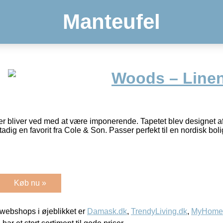
Manteufel
Woods – Line
der bliver ved med at være imponerende. Tapetet blev designet af
tadig en favorit fra Cole & Son. Passer perfekt til en nordisk boli
Køb nu »
webshops i øjeblikket er
Damask.dk
,
TrendyLiving.dk
,
MyHomeM