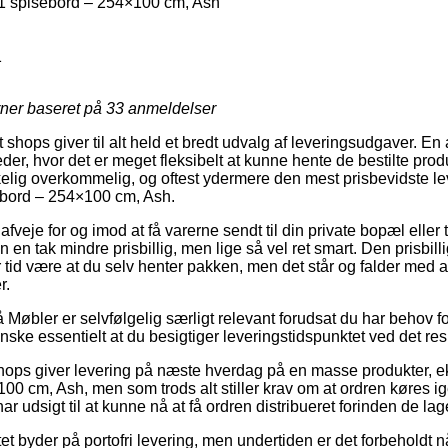
spisebord – 254×100 cm, Ash
1
rner baseret på
33
anmeldelser
hops giver til alt held et bredt udvalg af leveringsudgaver. En 
der, hvor det er meget fleksibelt at kunne hente de bestilte pro
kelig overkommelig, og oftest ydermere den mest prisbevidste l
ord – 254×100 cm, Ash.
je for og imod at få varerne sendt til din private bopæl eller ti
 en tak mindre prisbillig, men lige så vel ret smart. Den prisbill
er tid være at du selv henter pakken, men det står og falder med
r.
øbler er selvfølgelig særligt relevant forudsat du har behov for 
nske essentielt at du besigtiger leveringstidspunktet ved det re
shops giver levering på næste hverdag på en masse produkter,
0 cm, Ash, men som trods alt stiller krav om at ordren køres ige
ar udsigt til at kunne nå at få ordren distribueret forinden de lag
et byder på portofri levering, men undertiden er det forbeholdt n