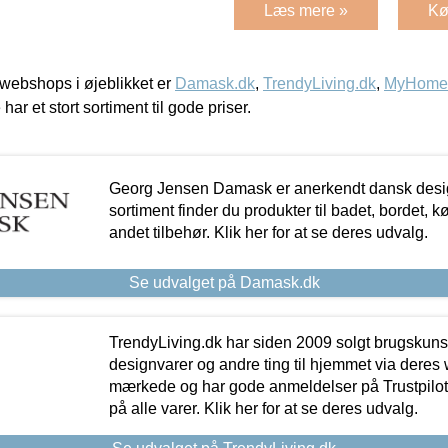
Læs mere »
Kø
webshops i øjeblikket er
Damask.dk
,
TrendyLiving.dk
,
MyHomeM
 har et stort sortiment til gode priser.
Georg Jensen Damask er anerkendt dansk desig
sortiment finder du produkter til badet, bordet, 
andet tilbehør. Klik her for at se deres udvalg.
Se udvalget på Damask.dk
TrendyLiving.dk har siden 2009 solgt brugskunst, 
designvarer og andre ting til hjemmet via deres
mærkede og har gode anmeldelser på Trustpilot,
på alle varer. Klik her for at se deres udvalg.