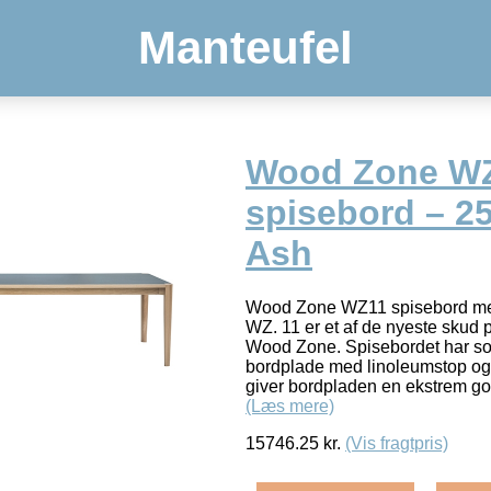
Manteufel
Wood Zone WZ
spisebord – 2
Ash
Wood Zone WZ11 spisebord me
WZ. 11 er et af de nyeste skud
Wood Zone. Spisebordet har so
bordplade med linoleumstop og k
giver bordpladen en ekstrem g
(Læs mere)
15746.25
kr.
(Vis fragtpris)