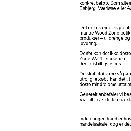
konkret beløb. Som alter
Esbjerg, Værløse eller Aar
Det er jo særdeles proble
mange Wood Zone butikker
produkter – til drenge og
levering.
Derfor kan det ikke desto
Zone WZ.11 spisebord – 2
den prisbilligste pris.
Du skal blot være så påpa
utrolig letkøbt, kan det t
desto mindre omsluttet af
Generelt anbefaler vi bes
ViaBill, hvis du foretræ
Inden nogen handler hos
handelsaftale, dog er det