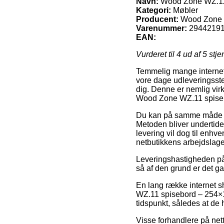
Navn:
Wood Zone WZ.11 
Kategori:
Møbler
Producent:
Wood Zone
Varenummer:
2944219
EAN:
Vurderet til
4
ud af 5 stje
Temmelig mange internet s
vore dage udleveringsste
dig. Denne er nemlig vir
Wood Zone WZ.11 spiseb
Du kan på samme måde afve
Metoden bliver undertiden
levering vil dog til enhv
netbutikkens arbejdslage
Leveringshastigheden på M
så af den grund er det ga
En lang række internet 
WZ.11 spisebord – 254×10
tidspunkt, således at de h
Visse forhandlere på nett