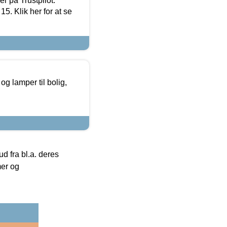
r på Trustpilot.
5. Klik her for at se
g lamper til bolig,
 fra bl.a. deres
mer og