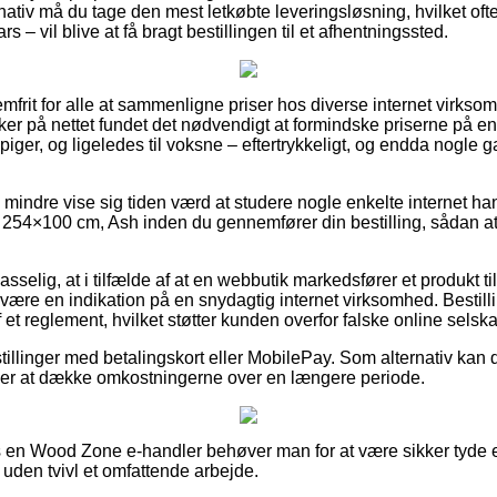
nativ må du tage den mest letkøbte leveringsløsning, hvilket oft
s – vil blive at få bragt bestillingen til et afhentningssted.
mfrit for alle at sammenligne priser hos diverse internet virkso
 på nettet fundet det nødvendigt at formindske priserne på en
 piger, og ligeledes til voksne – eftertrykkeligt, og endda nogle g
 mindre vise sig tiden værd at studere nogle enkelte internet ha
54×100 cm, Ash inden du gennemfører din bestilling, sådan at du
sselig, at i tilfælde af at en webbutik markedsfører et produkt til
it være en indikation på en snydagtig internet virksomhed. Bestill
 et reglement, hvilket støtter kunden overfor falske online selska
tillinger med betalingskort eller MobilePay. Som alternativ kan du
kker at dække omkostningerne over en længere periode.
 en Wood Zone e-handler behøver man for at være sikker tyde
 uden tvivl et omfattende arbejde.