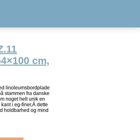
.11
54×100 cm,
d linoleumsbordplade
 på stammen fra danske
m noget helt unik en
ant i eg-finer,Â dette
od holdbarhed og mind