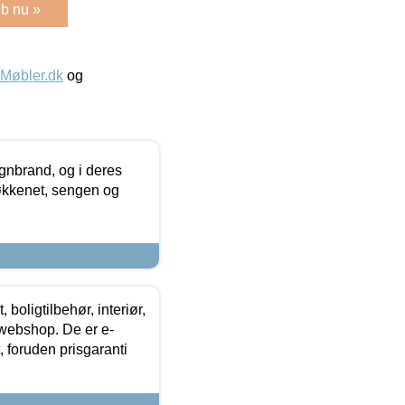
b nu »
øbler.dk
og
nbrand, og i deres
køkkenet, sengen og
boligtilbehør, interiør,
 webshop. De er e-
 foruden prisgaranti