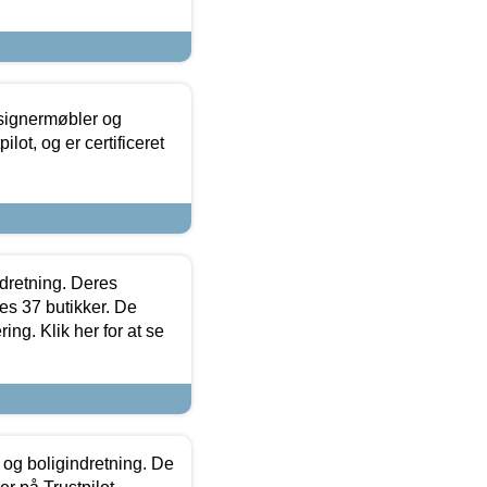
esignermøbler og
lot, og er certificeret
ndretning. Deres
s 37 butikker. De
ing. Klik her for at se
 og boligindretning. De