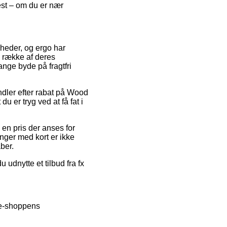
est – om du er nær
mheder, og ergo har
 række af deres
ange byde på fragtfri
ndler efter rabat på Wood
 er tryg ved at få fat i
 en pris der anses for
inger med kort er ikke
ber.
 udnytte et tilbud fra fx
 e-shoppens