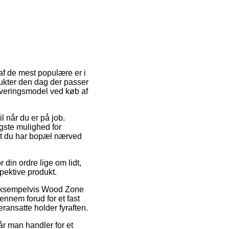
af de mest populære er i
dukter den dag der passer
everingsmodel ved køb af
l når du er på job.
igste mulighed for
 at du har bopæl nærved
din ordre lige om lidt,
spektive produkt.
 eksempelvis Wood Zone
nnem forud for et fast
eransatte holder fyraften.
år man handler for et