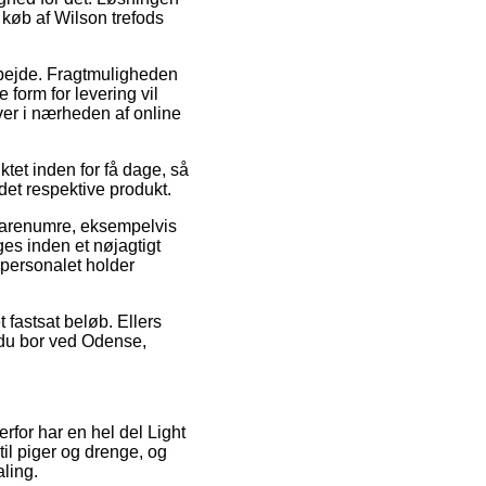
 køb af Wilson trefods
arbejde. Fragtmuligheden
form for levering vil
ever i nærheden af online
et inden for få dage, så
 det respektive produkt.
e varenumre, eksempelvis
ges inden et nøjagtigt
epersonalet holder
 fastsat beløb. Ellers
 du bor ved Odense,
rfor har en hel del Light
til piger og drenge, og
ling.