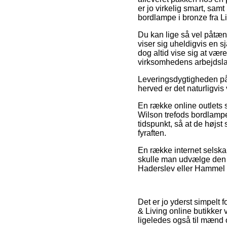
er jo virkelig smart, sa
bordlampe i bronze fra Li
Du kan lige så vel påtæn
viser sig uheldigvis en s
dog altid vise sig at vær
virksomhedens arbejdsla
Leveringsdygtigheden på 
herved er det naturligvis
En række online outlets s
Wilson trefods bordlampe 
tidspunkt, så at de højst
fyraften.
En række internet selskab
skulle man udvælge den p
Haderslev eller Hammel – 
Det er jo yderst simpelt 
& Living online butikker 
ligeledes også til mænd 