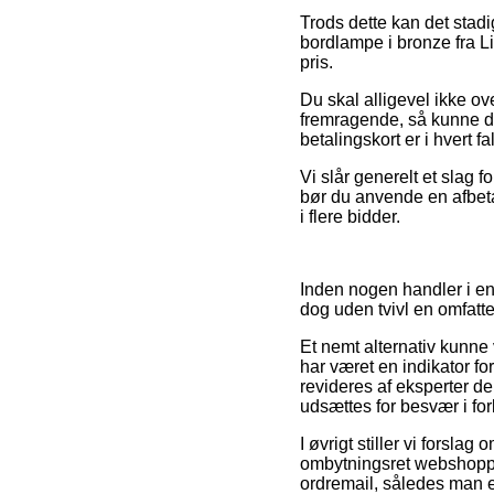
Trods dette kan det stadi
bordlampe i bronze fra Lig
pris.
Du skal alligevel ikke o
fremragende, så kunne d
betalingskort er i hvert 
Vi slår generelt et slag 
bør du anvende en afbetal
i flere bidder.
Inden nogen handler i en 
dog uden tvivl en omfat
Et nemt alternativ kunne 
har været en indikator fo
revideres af eksperter de
udsættes for besvær i fo
I øvrigt stiller vi forsla
ombytningsret webshoppen
ordremail, således man e