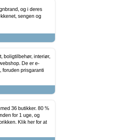
nbrand, og i deres
køkkenet, sengen og
boligtilbehør, interiør,
 webshop. De er e-
 foruden prisgaranti
ed 36 butikker. 80 %
nden for 1 uge, og
ikken. Klik her for at