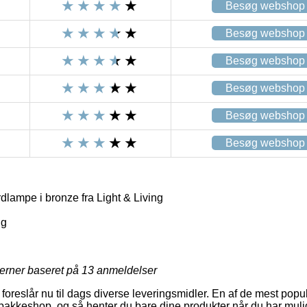
Besøg webshop
Besøg webshop
Besøg webshop
Besøg webshop
Besøg webshop
Besøg webshop
dlampe i bronze fra Light & Living
ng
jerner baseret på
13
anmeldelser
oreslår nu til dags diverse leveringsmidler. En af de mest popul
pakkeshop, og så henter du bare dine produkter når du har muli