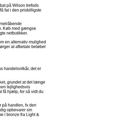
abat på Wilson trefods
 fat i den prisbilligste
immelråbende
hop. Køb med gængse
gte netbutikker.
Som en alternativ mulighed
ørger at afbetale beløbet
s handelsvilkår, det er
ket, grundet at det længe
ken lejlighedsvis
 få hjælp, for så vidt du
er på handlen, fx den
adig opbevarer sin
 i bronze fra Light &