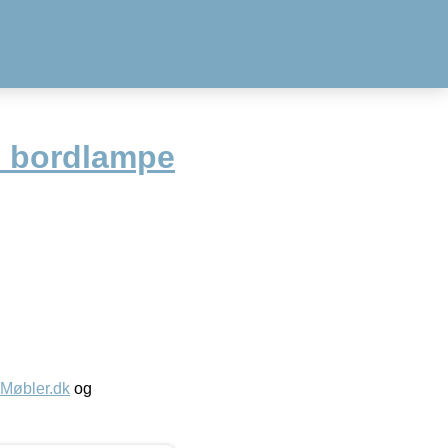
s bordlampe
øbler.dk
og