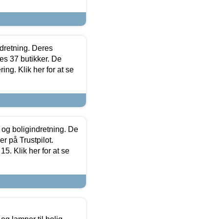
ndretning. Deres
s 37 butikker. De
ing. Klik her for at se
 og boligindretning. De
r på Trustpilot.
5. Klik her for at se