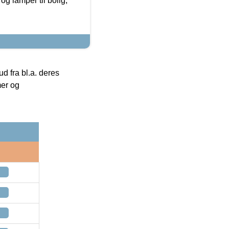
g lamper til bolig,
 fra bl.a. deres
mer og