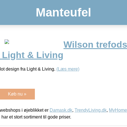
Manteufel
Wilson trefod
a Light & Living
ot design fra Light & Living.
(Læs mere)
Køb nu »
webshops i øjeblikket er
Damask.dk
,
TrendyLiving.dk
,
MyHomeM
 har et stort sortiment til gode priser.