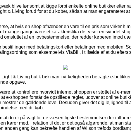
gvæk blive lønsomt at kigge forbi enkelte online butikker efter r
ht & Living forud for at du køber, sådan at man er garanteret at få
verse, at hvis en shop afhænder en vare til en pris som virker h
et mange gange være et karakteristika der viser en svindel s
fald omsluttet af en lovbestemmelse, der redder køberen imod uæ
for bestillinger med betalingskort eller betalinger med mobilen. 
ingsordning som eksempelvis ViaBill, i tilfælde af at du eftersp
Light & Living butik bør man i virkeligheden betragte e-butikken
tende opgave.
være at kontrollere hvorvidt internet shoppen er støttet af e-mær
r at e-shoppen forstår de opstillede regler, udover at online butik
r mestrer de gældende love. Desuden giver det dig lejlighed til at
rbindelse med dit køb.
g om at du er på vagt for de væsentligste bestemmelser der influer
 kører med. I relation til det er det også afgørende, at man st
n anden gang kan bekræfte handlen af Wilson trefods bordlampe