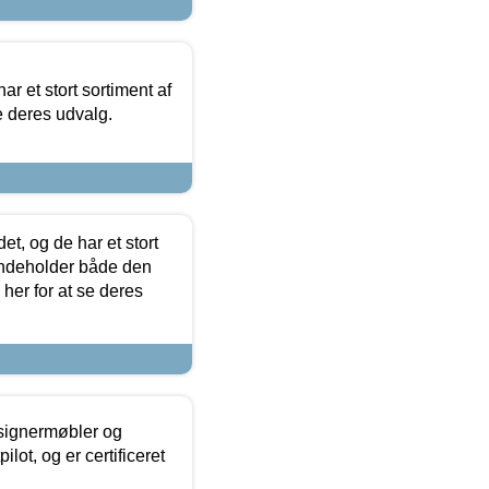
ar et stort sortiment af
e deres udvalg.
t, og de har et stort
 indeholder både den
 her for at se deres
esignermøbler og
lot, og er certificeret