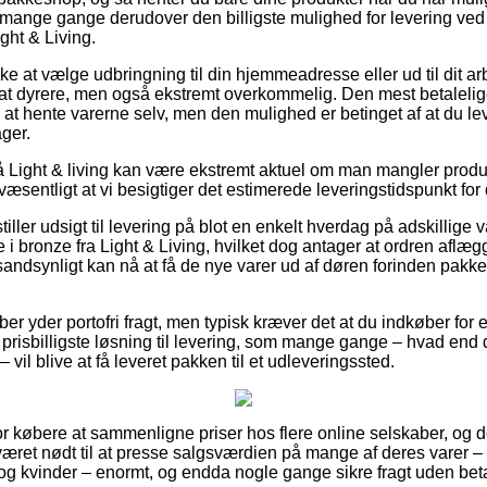
mt mange gange derudover den billigste mulighed for levering ved
ght & Living.
ke at vælge udbringning til din hjemmeadresse eller ud til dit 
jat dyrere, men også ekstremt overkommelig. Den mest betalelige 
e at hente varerne selv, men den mulighed er betinget af at du l
ger.
Light & living kan være ekstremt aktuel om man mangler produkt
 væsentligt at vi besigtiger det estimerede leveringstidspunkt for
tiller udsigt til levering på blot en enkelt hverdag på adskillig
i bronze fra Light & Living, hvilket dog antager at ordren aflæg
 sandsynligt kan nå at få de nye varer ud af døren forinden pakk
er yder portofri fragt, men typisk kræver det at du indkøber for et
risbilligste løsning til levering, som mange gange – hvad end
vil blive at få leveret pakken til et udleveringssted.
for købere at sammenligne priser hos flere online selskaber, og de
været nødt til at presse salgsværdien på mange af deres varer – 
og kvinder – enormt, og endda nogle gange sikre fragt uden beta