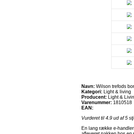
Navn:
Wilson trefods bor
Kategori:
Light & living
Producent:
Light & Livi
Varenummer:
1810518
EAN:
Vurderet til
4.9
ud af 5 st
En lang række e-handler f
afleveret pakken hos en 