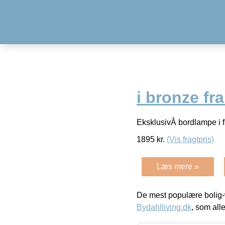
i bronze fr
EksklusivÂ bordlampe i fl
1895
kr.
(Vis fragtpris)
Læs mere »
De mest populære bolig-
Bydahlliving.dk
, som alle