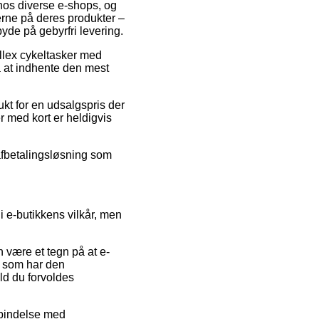
r hos diverse e-shops, og
erne på deres produkter –
yde på gebyrfri levering.
illex cykeltasker med
å at indhente den mest
t for en udsalgspris der
r med kort er heldigvis
 afbetalingsløsning som
i e-butikkens vilkår, men
 være et tegn på at e-
r som har den
d du forvoldes
rbindelse med