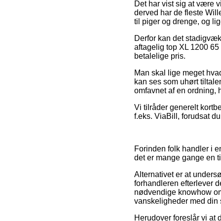
Det har vist sig at være v
derved har de fleste Wil
til piger og drenge, og l
Derfor kan det stadigvæk 
aftagelig top XL 1200 65 
betalelige pris.
Man skal lige meget hvad
kan ses som uhørt tiltale
omfavnet af en ordning, 
Vi tilråder generelt kort
f.eks. ViaBill, forudsat 
Forinden folk handler i e
det er mange gange en 
Alternativet er at unders
forhandleren efterlever 
nødvendige knowhow om d
vanskeligheder med din 
Herudover foreslår vi at