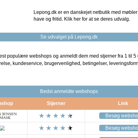
Lepong.dk er en danskejet netbutik med møbler o
have og fritid. Klik her for at se deres udvalg.
Se udvalget på Lepong.dk
t populære webshops og anmeldt dem med stjerner fra 1 til 5 ud
rrelse, kundeservice, brugervenlighed, betingelser, leveringsfor
Bedst anmeldte webshops
bshop
Stjerner
Link
Besøg websh
Besøg websh