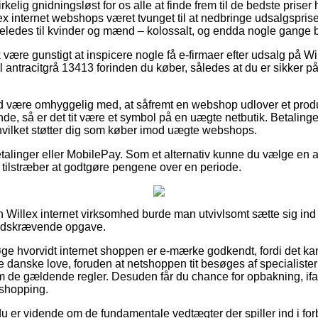
irkelig gnidningsløst for os alle at finde frem til de bedste prise
lex internet webshops været tvunget til at nedbringe udsalgspris
igeledes til kvinder og mænd – kolossalt, og endda nogle gange b
være gunstigt at inspicere nogle få e-firmaer efter udsalg på W
l antracitgrå 13413 forinden du køber, således at du er sikker p
 være omhyggelig med, at såfremt en webshop udlover et produk
nde, så er det tit være et symbol på en uægte netbutik. Betalinge
hvilket støtter dig som køber imod uægte webshops.
betalinger eller MobilePay. Som et alternativ kunne du vælge en
du tilstræber at godtgøre pengene over en periode.
n Willex internet virksomhed burde man utvivlsomt sætte sig ind 
tidskrævende opgave.
øge hvorvidt internet shoppen er e-mærke godkendt, fordi det kan
de danske love, foruden at netshoppen tit besøges af specialiste
e gældende regler. Desuden får du chance for opbakning, ifal
shopping.
 du er vidende om de fundamentale vedtægter der spiller ind i fo