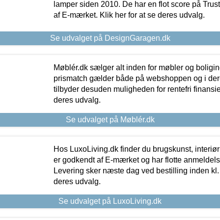
lamper siden 2010. De har en flot score på Trustpi
af E-mærket. Klik her for at se deres udvalg.
Se udvalget på DesignGaragen.dk
Møblér.dk sælger alt inden for møbler og boligi
prismatch gælder både på webshoppen og i dere
tilbyder desuden muligheden for rentefri finansier
deres udvalg.
Se udvalget på Møblér.dk
Hos LuxoLiving.dk finder du brugskunst, interiør
er godkendt af E-mærket og har flotte anmeldelse
Levering sker næste dag ved bestilling inden kl. 1
deres udvalg.
Se udvalget på LuxoLiving.dk