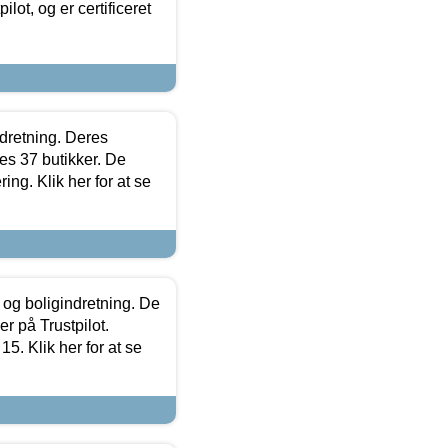
lot, og er certificeret
ndretning. Deres
s 37 butikker. De
ing. Klik her for at se
 og boligindretning. De
r på Trustpilot.
5. Klik her for at se