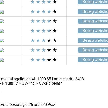
Besøg websh
Besøg websh
Besøg websh
Besøg websh
Besøg websh
Besøg websh
Besøg websh
 med aftagelig top XL 1200 65 l antracitgrå 13413
> Friluftsliv > Cykling > Cykeltilbehør
0
jerner baseret på
28
anmeldelser