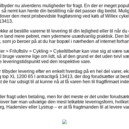
ilbyder nu alverdens muligheder for fragt. En der er meget populæ
u så nemt kan hente din bestilling når det passer dig bedst. Mul
dover den mest prisbevidste fragtløsning ved køb af Willex cyke
 13413.
ke at bestille varerne til levering til din lejlighed eller til når d
en tand mere pebret, men ydermere usædvanlig praktisk. Den bil
, som jo beroer på at du har bopæl i nærheden af internet forhan
ler > Friluftsliv > Cykling > Cykeltilbehør kan vise sig at være 
 bruge varerne lige om lidt, så af den grund er det uden tvivl væ
 leveringstidspunkt ved den respektive vare.
r tilbyder levering efter en enkelt hverdag på en hel del varer, 
g top XL 1200 65 l antracitgrå 13413, der dog forudsætter at bes
at de har udsigt til at kunne nå at få varen hen til fragtfirmaet i
der fragt uden betaling, men for det meste er det under forudsæt
over bør man udvælge den mest letkøbte leveringsform, hvilket 
, Haderslev eller Lystrup – er at få fragtmanden til at levere vare