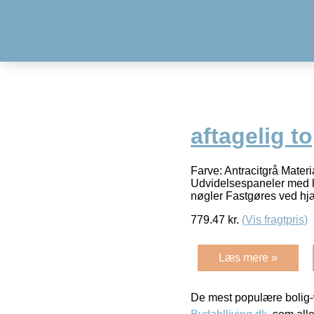
aftagelig t
Farve: Antracitgrå Materi
Udvidelsespaneler med ly
nøgler Fastgøres ved hj
779.47
kr.
(Vis fragtpris)
Læs mere »
De mest populære bolig-