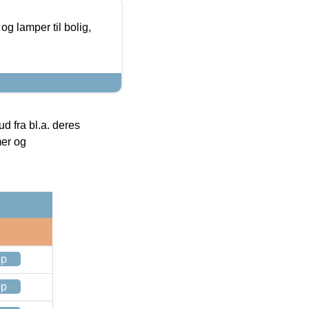
g lamper til bolig,
 fra bl.a. deres
mer og
op
op