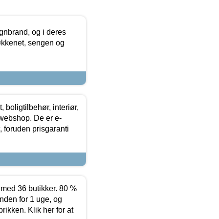
nbrand, og i deres
køkkenet, sengen og
boligtilbehør, interiør,
 webshop. De er e-
 foruden prisgaranti
ed 36 butikker. 80 %
nden for 1 uge, og
ikken. Klik her for at