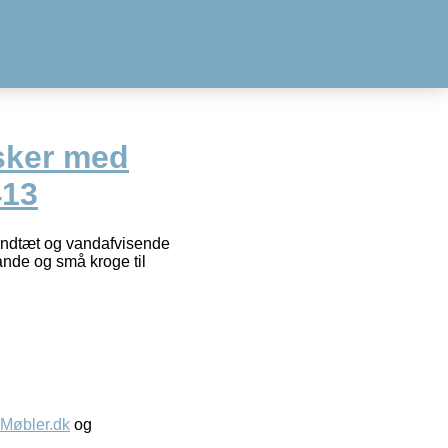
asker med
413
 Vandtæt og vandafvisende
nde og små kroge til
øbler.dk
og