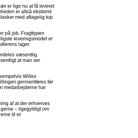
r er lige nu at få leveret
igheden er altså ekstremt
ltasker med aftagelig top
u er på job. Fragttypen
ligste leveringsmodel er
dlerens lager.
særdeles væsentlig
sentligt at man ser
eksempelvis Willex
tillingen gennemføres før
nden medarbejderne har
ning af at der erhverves
gerne – ligegyldigt om
rne til et