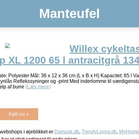
Manteufel
Willex cykelt
op XL 1200 65 l antracitgrå 13
ale: Polyester Mål: 36 x 12 x 36 cm (L x B x H) Kapacitet: 65 l
nlås Reflekssyninger og -print Med inderlomme til værdigensta
ælp af burre
(Læs mere)
Køb nu »
webshops i øjeblikket er
Damask.dk
,
TrendyLiving.dk
,
MyHomeM