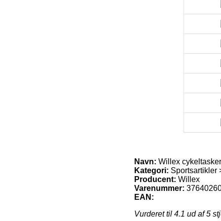
Navn:
Willex cykeltasker
Kategori:
Sportsartikler 
Producent:
Willex
Varenummer:
3764026
EAN:
Vurderet til
4.1
ud af 5 st