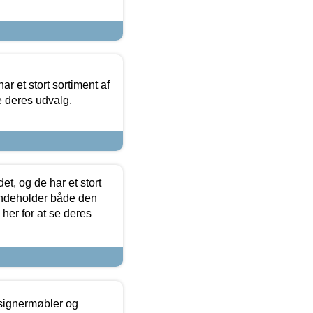
ar et stort sortiment af
e deres udvalg.
t, og de har et stort
 indeholder både den
 her for at se deres
esignermøbler og