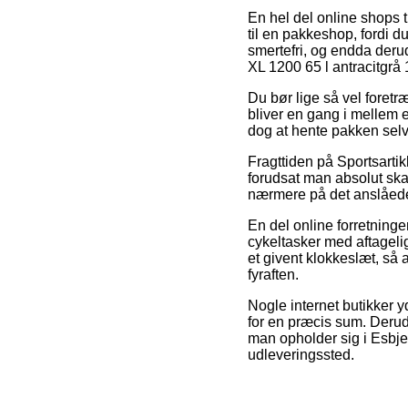
En hel del online shops t
til en pakkeshop, fordi d
smertefri, og endda deru
XL 1200 65 l antracitgrå
Du bør lige så vel foretræk
bliver en gang i mellem 
dog at hente pakken selv
Fragttiden på Sportsartik
forudsat man absolut skal
nærmere på det anslåede
En del online forretninge
cykeltasker med aftageli
et givent klokkeslæt, så 
fyraften.
Nogle internet butikker y
for en præcis sum. Derud
man opholder sig i Esbjerg
udleveringssted.