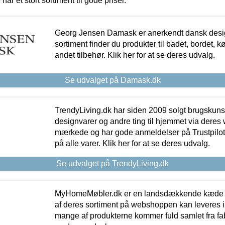
 har et stort sortiment til gode priser.
Georg Jensen Damask er anerkendt dansk desig
sortiment finder du produkter til badet, bordet, 
andet tilbehør. Klik her for at se deres udvalg.
Se udvalget på Damask.dk
TrendyLiving.dk har siden 2009 solgt brugskunst, 
designvarer og andre ting til hjemmet via deres
mærkede og har gode anmeldelser på Trustpilot,
på alle varer. Klik her for at se deres udvalg.
Se udvalget på TrendyLiving.dk
MyHomeMøbler.dk er en landsdækkende kæde m
af deres sortiment på webshoppen kan leveres i
mange af produkterne kommer fuld samlet fra fabr