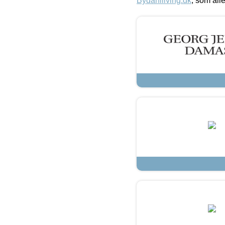
Bydahlliving.dk
, som alle