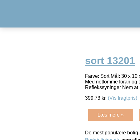
sort 13201
Farve: Sort Mål: 30 x 10 
Med netlomme foran og to
Reflekssyninger Nem at 
399.73
kr.
(Vis fragtpris)
Læs mere »
De mest populære bolig-