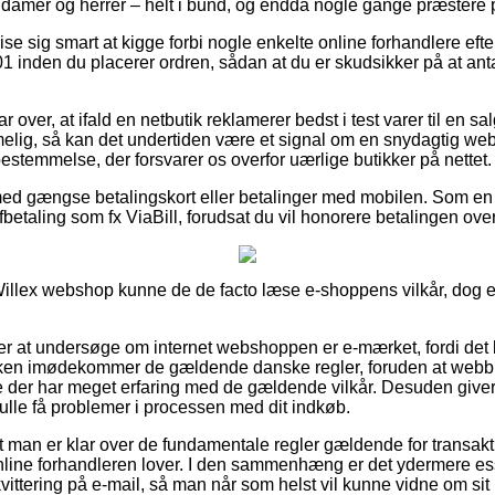
til damer og herrer – helt i bund, og endda nogle gange præstere p
ise sig smart at kigge forbi nogle enkelte online forhandlere efte
01 inden du placerer ordren, sådan at du er skudsikker på at an
r over, at ifald en netbutik reklamerer bedst i test varer til en sa
lig, så kan det undertiden være et signal om en snydagtig web
bestemmelse, der forsvarer os overfor uærlige butikker på nettet.
 med gængse betalingskort eller betalinger med mobilen. Som e
betaling som fx ViaBill, forudsat du vil honorere betalingen over 
illex webshop kunne de de facto læse e-shoppens vilkår, dog er
r at undersøge om internet webshoppen er e-mærket, fordi det
kken imødekommer de gældende danske regler, foruden at webbu
 der har meget erfaring med de gældende vilkår. Desuden giver 
skulle få problemer i processen med dit indkøb.
t man er klar over de fundamentale regler gældende for transak
online forhandleren lover. I den sammenhæng er det ydermere ess
ittering på e-mail, så man når som helst vil kunne vidne om sit