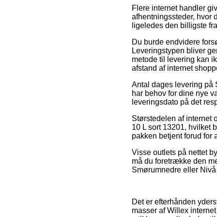
Flere internet handler g
afhentningssteder, hvor d
ligeledes den billigste f
Du burde endvidere forsøg
Leveringstypen bliver ge
metode til levering kan i
afstand af internet shop
Antal dages levering på S
har behov for dine nye v
leveringsdato på det res
Størstedelen af internet 
10 L sort 13201, hvilket b
pakken betjent forud for a
Visse outlets på nettet by
må du foretrække den mes
Smørumnedre eller Nivå – 
Det er efterhånden yderst
masser af Willex internet