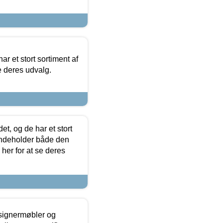
ar et stort sortiment af
e deres udvalg.
t, og de har et stort
 indeholder både den
 her for at se deres
esignermøbler og