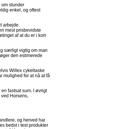
u om stunder
ldig enkel, og oftest
it arbejde.
en mest prisbevidste
inget af at du er i kort
lig særligt vigtig om man
rsøger den estimerede
elvis Willex cykeltaske
r mulighed for at nå at få
 en fastsat sum. I øvrigt
r ved Horsens,
handlere, og herved har
es bedst i test produkter