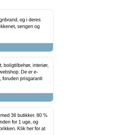
nbrand, og i deres
køkkenet, sengen og
boligtilbehør, interiør,
 webshop. De er e-
 foruden prisgaranti
ed 36 butikker. 80 %
nden for 1 uge, og
ikken. Klik her for at