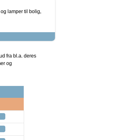
g lamper til bolig,
 fra bl.a. deres
mer og