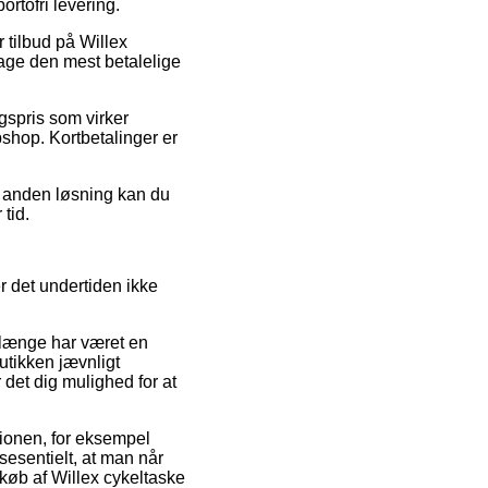
ortofri levering.
r tilbud på Willex
tage den mest betalelige
lgspris som virker
shop. Kortbetalinger er
n anden løsning kan du
tid.
 det undertiden ikke
 længe har været en
tikken jævnligt
det dig mulighed for at
tionen, for eksempel
esentielt, at man når
 køb af Willex cykeltaske