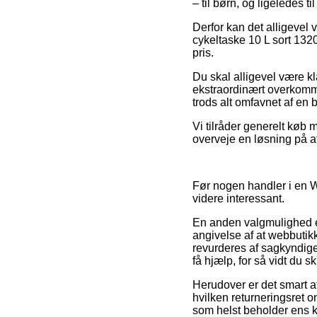
– til børn, og ligeledes 
Derfor kan det alligevel v
cykeltaske 10 L sort 132
pris.
Du skal alligevel være kla
ekstraordinært overkomme
trods alt omfavnet af en 
Vi tilråder generelt køb
overveje en løsning på af
Før nogen handler i en W
videre interessant.
En anden valgmulighed e
angivelse af at webbuti
revurderes af sagkyndige
få hjælp, for så vidt du 
Herudover er det smart a
hvilken returneringsret 
som helst beholder ens kv