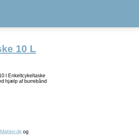
ske 10 L
10 l Enkeltcykeltaske
ed hjælp af burrebånd
øbler.dk
og