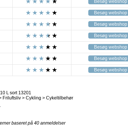
Besøg webshop
Besøg webshop
Besøg webshop
Besøg webshop
Besøg webshop
Besøg webshop
Besøg webshop
10 L sort 13201
> Friluftsliv > Cykling > Cykeltilbehør
7
jerner baseret på
40
anmeldelser