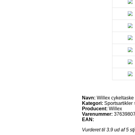
Navn:
Willex cykeltaske 
Kategori:
Sportsartikler 
Producent:
Willex
Varenummer:
3763980
EAN:
Vurderet til
3.9
ud af 5 st