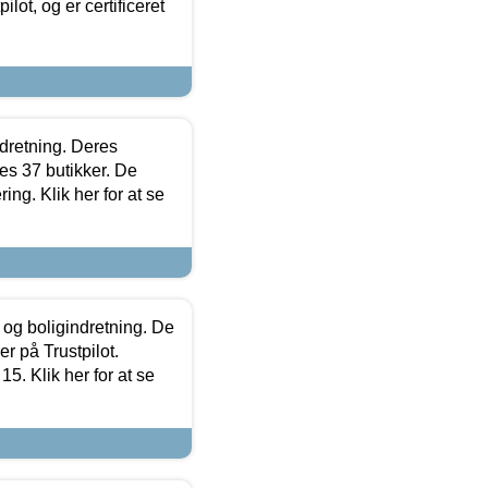
lot, og er certificeret
ndretning. Deres
s 37 butikker. De
ing. Klik her for at se
 og boligindretning. De
r på Trustpilot.
5. Klik her for at se