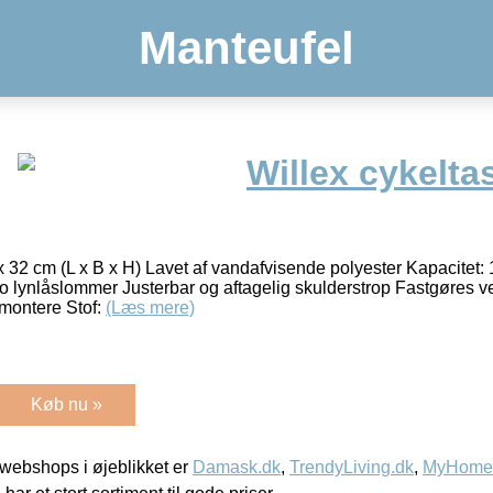
Manteufel
Willex cykelta
x 32 cm (L x B x H) Lavet af vandafvisende polyester Kapacitet: 
 lynlåslommer Justerbar og aftagelig skulderstrop Fastgøres v
montere Stof:
(Læs mere)
Køb nu »
webshops i øjeblikket er
Damask.dk
,
TrendyLiving.dk
,
MyHomeM