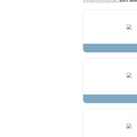
Bydahlliving.dk
, som alle