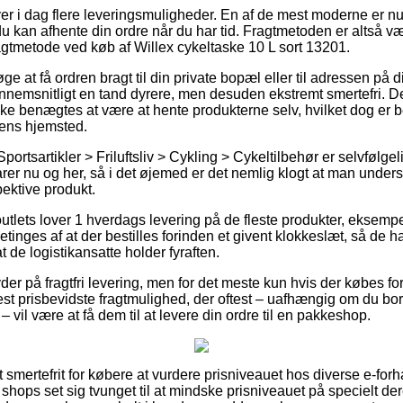
iver i dag flere leveringsmuligheder. En af de mest moderne er n
u kan afhente din ordre når du har tid. Fragtmetoden er altså væ
ragtmetode ved køb af Willex cykeltaske 10 L sort 13201.
e at få ordren bragt til din private bopæl eller til adressen på d
nnemsnitligt en tand dyrere, men desuden ekstremt smertefri. D
kke benægtes at være at hente produkterne selv, hvilket dog er bet
pens hjemsted.
portsartikler > Friluftsliv > Cykling > Cykeltilbehør er selvfølge
arer nu og her, så i det øjemed er det nemlig klogt at man unde
pektive produkt.
outlets lover 1 hverdags levering på de fleste produkter, eksemp
etinges af at der bestilles forinden et givent klokkeslæt, så de ha
t de logistikansatte holder fyraften.
der på fragtfri levering, men for det meste kun hvis der købes for
t prisbevidste fragtmulighed, der oftest – uafhængig om du bo
vil være at få dem til at levere din ordre til en pakkeshop.
 smertefrit for købere at vurdere prisniveauet hos diverse e-for
 shops set sig tvunget til at mindske prisniveauet på specielt der