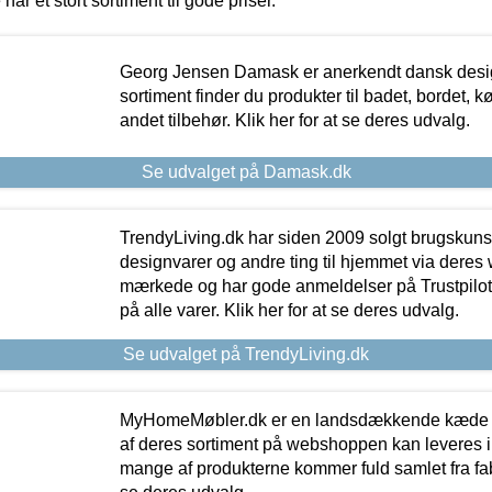
 har et stort sortiment til gode priser.
Georg Jensen Damask er anerkendt dansk desig
sortiment finder du produkter til badet, bordet, 
andet tilbehør. Klik her for at se deres udvalg.
Se udvalget på Damask.dk
TrendyLiving.dk har siden 2009 solgt brugskunst, 
designvarer og andre ting til hjemmet via deres
mærkede og har gode anmeldelser på Trustpilot,
på alle varer. Klik her for at se deres udvalg.
Se udvalget på TrendyLiving.dk
MyHomeMøbler.dk er en landsdækkende kæde m
af deres sortiment på webshoppen kan leveres i
mange af produkterne kommer fuld samlet fra fabr