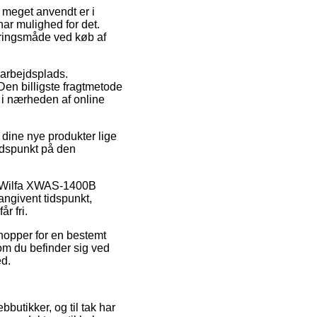
r meget anvendt er i
har mulighed for det.
veringsmåde ved køb af
 arbejdsplads.
Den billigste fragtmetode
 i nærheden af online
 dine nye produkter lige
tidspunkt på den
is Wilfa XWAS-1400B
ngivent tidspunkt,
r fri.
shopper for en bestemt
 om du befinder sig ved
ed.
bbutikker, og til tak har