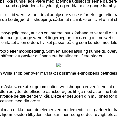
ps ikke kunne lade være med at tvinge udsalgspriserne på deres
til mænd og kvinder – betydeligt, og endda nogle gange frembyde 
ver en tid være lønnende at analysere visse e-forretninger efter
 du færdiggør din shopping, sådan at man ikke er i tvivl om at s
mhyggelig med, at hvis en internet butik forhandler varer til en u
ør det mange gange være et fingerpeg om en uærlig online websh
s omfattet af en orden, hvilket passer på dig som kunde imod fals
kortkøb eller mobilbetaling. Som en anden løsning kunne du over
 såfremt du ønsker at finansiere betalingen i flere bidder.
n Wilfa shop behøver man faktisk skimme e-shoppens betingelser
e måske være at kigge om online webshoppen er verificeret af 
len adlyder de officielle danske regler, tillige med at online but
rtrolige de gældende vilkår. Dette er desuden din mulighed for bi
ocessen med din ordre.
at man er klar over de elementære reglementer der gælder for tr
k hjemmesiden tilbyder. I den sammenhæng er det i øvrigt releva