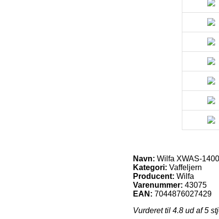
Navn:
Wilfa XWAS-1400B
Kategori:
Vaffeljern
Producent:
Wilfa
Varenummer:
43075
EAN:
7044876027429
Vurderet til
4.8
ud af 5 st