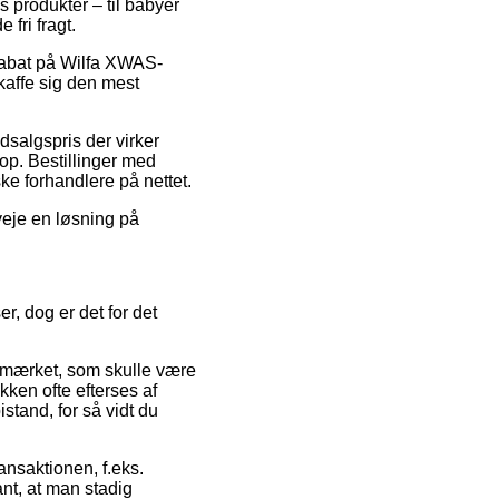
 produkter – til babyer
fri fragt.
 rabat på Wilfa XWAS-
kaffe sig den mest
dsalgspris der virker
op. Bestillinger med
ke forhandlere på nettet.
veje en løsning på
, dog er det for det
e-mærket, som skulle være
ikken ofte efterses af
stand, for så vidt du
ansaktionen, f.eks.
nt, at man stadig