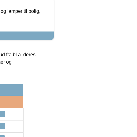
g lamper til bolig,
 fra bl.a. deres
mer og