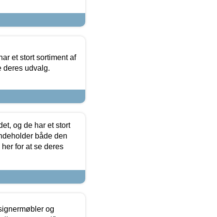
ar et stort sortiment af
e deres udvalg.
t, og de har et stort
 indeholder både den
 her for at se deres
esignermøbler og