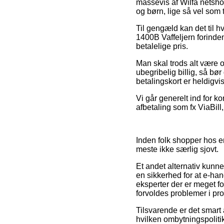
massevis af Wilfa netsho
og børn, lige så vel som 
Til gengæld kan det til h
1400B Vaffeljern forinden
betalelige pris.
Man skal trods alt være o
ubegribelig billig, så b
betalingskort er heldigvi
Vi går generelt ind for 
afbetaling som fx ViaBill,
Inden folk shopper hos e
meste ikke særlig sjovt.
Et andet alternativ kunn
en sikkerhed for at e-hand
eksperter der er meget fo
forvoldes problemer i pr
Tilsvarende er det smart 
hvilken ombytningspoliti