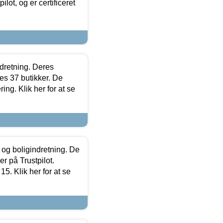
lot, og er certificeret
ndretning. Deres
s 37 butikker. De
ing. Klik her for at se
 og boligindretning. De
r på Trustpilot.
5. Klik her for at se