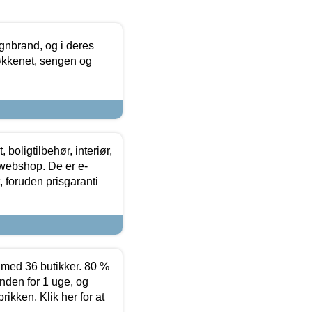
nbrand, og i deres
køkkenet, sengen og
boligtilbehør, interiør,
 webshop. De er e-
 foruden prisgaranti
ed 36 butikker. 80 %
nden for 1 uge, og
ikken. Klik her for at