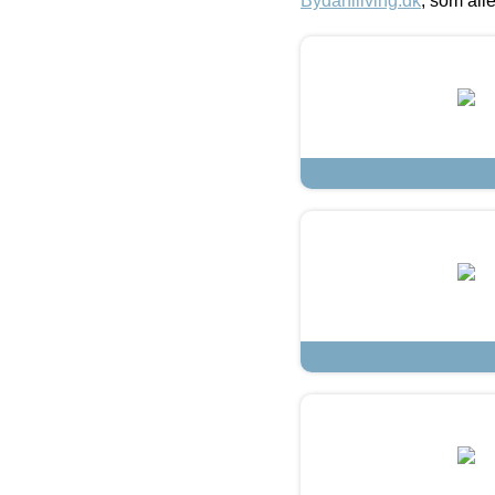
Bydahlliving.dk
, som alle