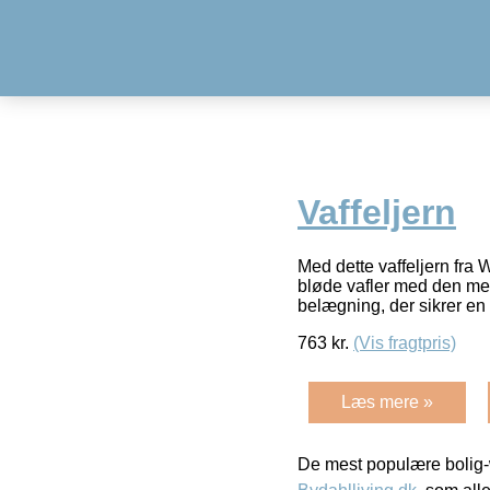
Vaffeljern
Med dette vaffeljern fra W
bløde vafler med den mes
belægning, der sikrer en
763
kr.
(Vis fragtpris)
Læs mere »
De mest populære bolig-