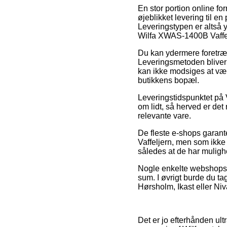
En stor portion online for
øjeblikket levering til e
Leveringstypen er altså 
Wilfa XWAS-1400B Vaffel
Du kan ydermere foretrækk
Leveringsmetoden bliver 
kan ikke modsiges at vær
butikkens bopæl.
Leveringstidspunktet på 
om lidt, så herved er det
relevante vare.
De fleste e-shops garan
Vaffeljern, men som ikke
således at de har mulighed
Nogle enkelte webshops si
sum. I øvrigt burde du ta
Hørsholm, Ikast eller Nivå
Det er jo efterhånden ultr