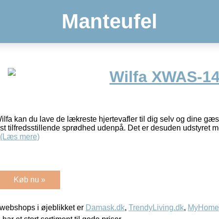
Manteufel
Wilfa XWAS-1
ilfa kan du lave de lækreste hjertevafler til dig selv og dine gæst
t tilfredsstillende sprødhed udenpå. Det er desuden udstyret m
(Læs mere)
Køb nu »
webshops i øjeblikket er
Damask.dk
,
TrendyLiving.dk
,
MyHomeM