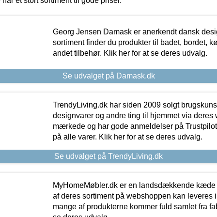
 har et stort sortiment til gode priser.
Georg Jensen Damask er anerkendt dansk desig
sortiment finder du produkter til badet, bordet, 
andet tilbehør. Klik her for at se deres udvalg.
Se udvalget på Damask.dk
TrendyLiving.dk har siden 2009 solgt brugskunst, 
designvarer og andre ting til hjemmet via deres
mærkede og har gode anmeldelser på Trustpilot,
på alle varer. Klik her for at se deres udvalg.
Se udvalget på TrendyLiving.dk
MyHomeMøbler.dk er en landsdækkende kæde m
af deres sortiment på webshoppen kan leveres i
mange af produkterne kommer fuld samlet fra fabr