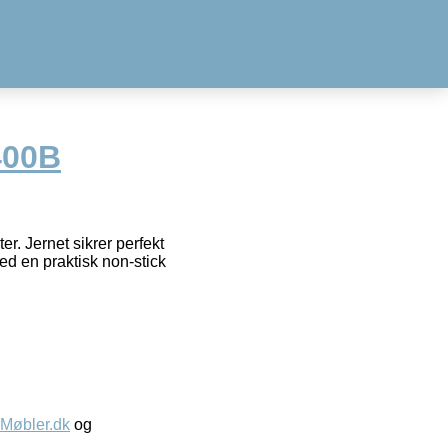
400B
er. Jernet sikrer perfekt
ed en praktisk non-stick
øbler.dk
og