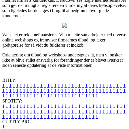
internet firmaets kundefokus. Derudover ses nogle internet selskaber
som gør det muligt at registrere en vurdering af deres købsoplevelse,
som ligeledes burde tages i brug til at bedømme hvor glade
kunderne er.
Websitet er reklamefinansieret. Vi har tætte samarbejder med diverse
online webshops og fremviser firmaernes tilbud, og tager
godtgørelse for så vidt du fuldfører et indkøb.
Orientering om tilbud og webshops understøttes tit, men vi ønsker
ikke at blive stillet ansvarlig for forandringer der er blevet iværksat
siden seneste opdatering af de viste informationer.
BITLY:
1
1
1
1
1
1
1
1
1
1
1
1
1
1
1
1
1
1
1
1
1
1
1
1
1
1
1
1
1
1
1
1
1
1
1
1
1
1
1
1
1
1
1
1
1
1
1
1
1
1
1
1
1
1
1
1
1
1
1
1
1
1
1
1
1
1
1
1
1
1
1
1
1
1
1
1
1
1
1
1
1
1
1
1
1
1
1
1
1
1
1
1
1
1
1
1
1
1
1
1
SPOTIFY:
1
1
1
1
1
1
1
1
1
1
1
1
1
1
1
1
1
1
1
1
1
1
1
1
1
1
1
1
1
1
1
1
1
1
1
1
1
1
1
1
1
1
1
1
1
1
1
1
1
1
1
1
1
1
1
1
1
1
1
1
1
1
1
1
1
1
1
1
1
1
1
1
1
1
1
1
1
1
1
1
1
1
1
1
1
1
1
1
1
1
1
1
1
1
1
1
1
1
1
1
CUTTLY BIO:
1