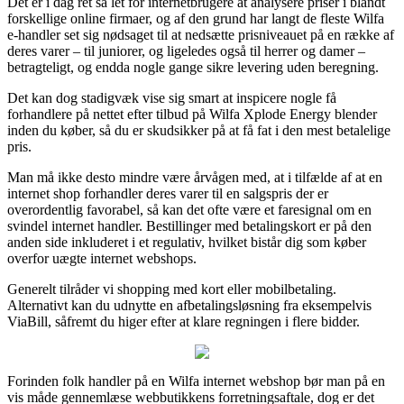
Det er i dag ret så let for internetbrugere at analysere priser i blandt
forskellige online firmaer, og af den grund har langt de fleste Wilfa
e-handler set sig nødsaget til at nedsætte prisniveauet på en række af
deres varer – til juniorer, og ligeledes også til herrer og damer –
betragteligt, og endda nogle gange sikre levering uden beregning.
Det kan dog stadigvæk vise sig smart at inspicere nogle få
forhandlere på nettet efter tilbud på Wilfa Xplode Energy blender
inden du køber, så du er skudsikker på at få fat i den mest betalelige
pris.
Man må ikke desto mindre være årvågen med, at i tilfælde af at en
internet shop forhandler deres varer til en salgspris der er
overordentlig favorabel, så kan det ofte være et faresignal om en
svindel internet handler. Bestillinger med betalingskort er på den
anden side inkluderet i et regulativ, hvilket bistår dig som køber
overfor uægte internet webshops.
Generelt tilråder vi shopping med kort eller mobilbetaling.
Alternativt kan du udnytte en afbetalingsløsning fra eksempelvis
ViaBill, såfremt du higer efter at klare regningen i flere bidder.
Forinden folk handler på en Wilfa internet webshop bør man på en
vis måde gennemlæse webbutikkens forretningsaftale, dog er det