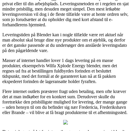
privat eller til din arbejdsplads. Leveringsmetoden er i regelen en sjat
mindre prisbillig, men desuden meget simpel. Den mest letkøbte
leveringsversion vil dog i de fleste tilfælde være at hente ordren selv,
som jo forudsætter at du opholder dig med kort afstand til e-
forhandlerens hjemsted.
Leveringstiden på Blender kan i nogle tilfælde være ret aktuel når
man absolut skal bruge dine nye produkter om et øjeblik, og derfor
er det ganske passende at du undersøger den anslåede leveringsdato
på den pågældende vare.
Masser af internet handler lover 1 dags levering på en masse
produkter, eksempelvis Wilfa Xplode Energy blender, men det
regnes ud fra at bestillingen fuldbyrdes forinden et besluttet
tidspunkt, med det formål at de garanteret kan nå at få pakken
ekspederet forinden de lageransatte holder fyraften.
Flere internet outlets præsterer fragt uden betaling, men ofte kræver
det at man indkøber for en konkret sum. Derudover skulle du
foretrække den prisbilligste mulighed for levering, der mange gange
– uden hensyn til om du befinder sig nær Fredericia, Frederikshavn
eller Brande – vil blive at få bragt produkterne til et afhentningssted.