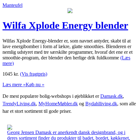
Manteufel
Wilfa Xplode Energy blender
Wilfas Xplode Energy-blender er, som navnet antyder, skabt til at
lave energibomber i form af lækre, glatte smoothies. Blenderen er
nemlig udstyret med tre særskilte programmer, hvoraf det ene er et
smoothie-program, der blender den herlige drik fuldkomme
(Læs
mere)
1045
kr.
(Vis fragtpris)
Læs mere »
Køb nu »
De mest populære bolig-webshops i øjeblikket er
Damask.dk
,
TrendyLiving.dk
,
MyHomeMøbler.dk
og
Bydahlliving.dk
, som alle
har et stort sortiment til gode priser.
Georg Jensen Damask er anerkendt dansk designbrand, og i
deres sortiment finder du produkter til badet, bordet, køkkenet,