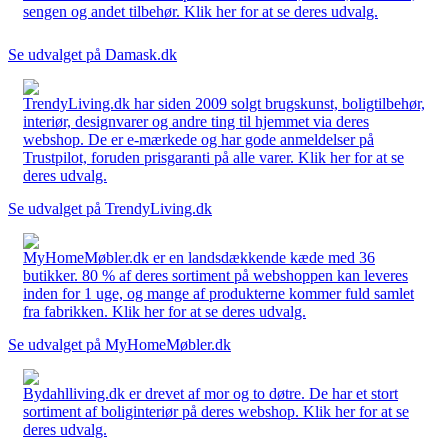
sengen og andet tilbehør. Klik her for at se deres udvalg.
Se udvalget på Damask.dk
TrendyLiving.dk har siden 2009 solgt brugskunst, boligtilbehør,
interiør, designvarer og andre ting til hjemmet via deres
webshop. De er e-mærkede og har gode anmeldelser på
Trustpilot, foruden prisgaranti på alle varer. Klik her for at se
deres udvalg.
Se udvalget på TrendyLiving.dk
MyHomeMøbler.dk er en landsdækkende kæde med 36
butikker. 80 % af deres sortiment på webshoppen kan leveres
inden for 1 uge, og mange af produkterne kommer fuld samlet
fra fabrikken. Klik her for at se deres udvalg.
Se udvalget på MyHomeMøbler.dk
Bydahlliving.dk er drevet af mor og to døtre. De har et stort
sortiment af boliginteriør på deres webshop. Klik her for at se
deres udvalg.