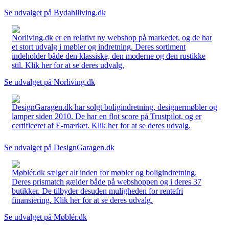
Se udvalget på Bydahlliving.dk
Norliving.dk er en relativt ny webshop på markedet, og de har
et stort udvalg i møbler og indretning. Deres sortiment
indeholder både den klassiske, den moderne og den rustikke
stil. Klik her for at se deres udvalg.
Se udvalget på Norliving.dk
DesignGaragen.dk har solgt boligindretning, designermøbler og
lamper siden 2010. De har en flot score på Trustpilot, og er
certificeret af E-mærket. Klik her for at se deres udvalg.
Se udvalget på DesignGaragen.dk
Møblér.dk sælger alt inden for møbler og boligindretning.
Deres prismatch gælder både på webshoppen og i deres 37
butikker. De tilbyder desuden muligheden for rentefri
finansiering. Klik her for at se deres udvalg.
Se udvalget på Møblér.dk