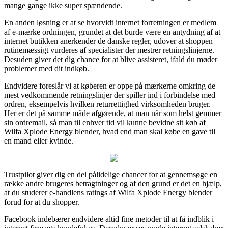
mange gange ikke super spændende.
En anden løsning er at se hvorvidt internet forretningen er medlem
af e-mærke ordningen, grundet at det burde være en antydning af at
internet butikken anerkender de danske regler, udover at shoppen
rutinemæssigt vurderes af specialister der mestrer retningslinjerne.
Desuden giver det dig chance for at blive assisteret, ifald du møder
problemer med dit indkøb.
Endvidere foreslår vi at køberen er oppe på mærkerne omkring de
mest vedkommende retningslinjer der spiller ind i forbindelse med
ordren, eksempelvis hvilken returrettighed virksomheden bruger.
Her er det på samme måde afgørende, at man når som helst gemmer
sin ordremail, så man til enhver tid vil kunne bevidne sit køb af
Wilfa Xplode Energy blender, hvad end man skal købe en gave til
en mand eller kvinde.
Trustpilot giver dig en del pålidelige chancer for at gennemsøge en
række andre brugeres betragtninger og af den grund er det en hjælp,
at du studerer e-handlens ratings af Wilfa Xplode Energy blender
forud for at du shopper.
Facebook indebærer endvidere altid fine metoder til at få indblik i