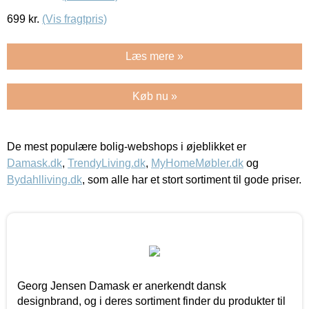
699
kr.
(Vis fragtpris)
Læs mere »
Køb nu »
De mest populære bolig-webshops i øjeblikket er
Damask.dk
,
TrendyLiving.dk
,
MyHomeMøbler.dk
og
Bydahlliving.dk
, som alle har et stort sortiment til gode priser.
Georg Jensen Damask er anerkendt dansk
designbrand, og i deres sortiment finder du produkter til