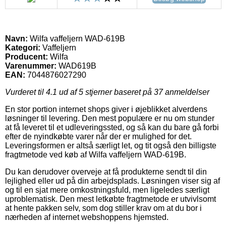
Navn:
Wilfa vaffeljern WAD-619B
Kategori:
Vaffeljern
Producent:
Wilfa
Varenummer:
WAD619B
EAN:
7044876027290
Vurderet til
4.1
ud af 5 stjerner baseret på
37
anmeldelser
En stor portion internet shops giver i øjeblikket alverdens
løsninger til levering. Den mest populære er nu om stunder
at få leveret til et udleveringssted, og så kan du bare gå forbi
efter de nyindkøbte varer når der er mulighed for det.
Leveringsformen er altså særligt let, og tit også den billigste
fragtmetode ved køb af Wilfa vaffeljern WAD-619B.
Du kan derudover overveje at få produkterne sendt til din
lejlighed eller ud på din arbejdsplads. Løsningen viser sig af
og til en sjat mere omkostningsfuld, men ligeledes særligt
uproblematisk. Den mest letkøbte fragtmetode er utvivlsomt
at hente pakken selv, som dog stiller krav om at du bor i
nærheden af internet webshoppens hjemsted.