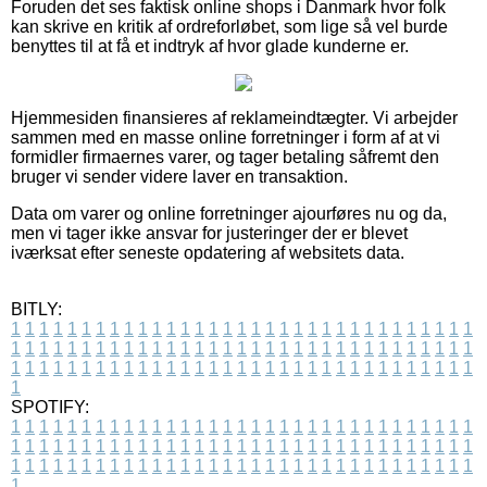
Foruden det ses faktisk online shops i Danmark hvor folk
kan skrive en kritik af ordreforløbet, som lige så vel burde
benyttes til at få et indtryk af hvor glade kunderne er.
Hjemmesiden finansieres af reklameindtægter. Vi arbejder
sammen med en masse online forretninger i form af at vi
formidler firmaernes varer, og tager betaling såfremt den
bruger vi sender videre laver en transaktion.
Data om varer og online forretninger ajourføres nu og da,
men vi tager ikke ansvar for justeringer der er blevet
iværksat efter seneste opdatering af websitets data.
BITLY:
1
1
1
1
1
1
1
1
1
1
1
1
1
1
1
1
1
1
1
1
1
1
1
1
1
1
1
1
1
1
1
1
1
1
1
1
1
1
1
1
1
1
1
1
1
1
1
1
1
1
1
1
1
1
1
1
1
1
1
1
1
1
1
1
1
1
1
1
1
1
1
1
1
1
1
1
1
1
1
1
1
1
1
1
1
1
1
1
1
1
1
1
1
1
1
1
1
1
1
1
SPOTIFY:
1
1
1
1
1
1
1
1
1
1
1
1
1
1
1
1
1
1
1
1
1
1
1
1
1
1
1
1
1
1
1
1
1
1
1
1
1
1
1
1
1
1
1
1
1
1
1
1
1
1
1
1
1
1
1
1
1
1
1
1
1
1
1
1
1
1
1
1
1
1
1
1
1
1
1
1
1
1
1
1
1
1
1
1
1
1
1
1
1
1
1
1
1
1
1
1
1
1
1
1