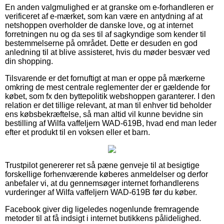
En anden valgmulighed er at granske om e-forhandleren er
verificeret af e-mærket, som kan være en antydning af at
netshoppen overholder de danske love, og at internet
forretningen nu og da ses til af sagkyndige som kender til
bestemmelserne på området. Dette er desuden en god
anledning til at blive assisteret, hvis du møder besvær ved
din shopping.
Tilsvarende er det fornuftigt at man er oppe på mærkerne
omkring de mest centrale reglementer der er gældende for
købet, som fx den byttepolitik webshoppen garanterer. I den
relation er det tillige relevant, at man til enhver tid beholder
ens købsbekræftelse, så man altid vil kunne bevidne sin
bestilling af Wilfa vaffeljern WAD-619B, hvad end man leder
efter et produkt til en voksen eller et barn.
Trustpilot genererer ret så pæne genveje til at besigtige
forskellige forhenværende køberes anmeldelser og derfor
anbefaler vi, at du gennemsøger internet forhandlerens
vurderinger af Wilfa vaffeljern WAD-619B før du køber.
Facebook giver dig ligeledes nogenlunde fremragende
metoder til at få indsigt i internet butikkens pålidelighed.