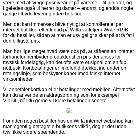
være med at tvinge prisniveauet på varerne – til juniorer, og
ligeledes også til herrer og damer – enormt, og endda nogle
gange tilbyde levering uden betaling.
Men det kan immervæk blive nyttigt at kontrollere et par
internet butikker efter tilbud på Wilfa vaffeljern WAD-619B
før du bestiller, sådan at man er usvigeligt sikker på at få fat i
den billigste pris.
Man bør lige meget hvad være obs på, at såfremt en internet
forhandler frembyder produkter til en pris der anses for
mystisk fordelagtig, kan det ofte være et signal om en fup
netbutik. Kortbetalinger er imidlertid dækket ind under en
retningslinje, som beskytter køber imod falske internet
virksomheder.
Vi anbefaler kortkøb eller betalinger med mobilen. Alternativt
kan du anvende en afdragsordning som for eksempel
ViaBill, når du gerne vil klare betalingen senere.
Forinden nogen bestiller hos en Wilfa internet webshop kan
man egentlig betragte e-butikkens vilkår, dog er det uden
tvivl ikke videre spændende.