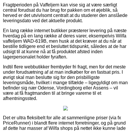
Fragtperioden på Vaffeljern kan vise sig at være særligt
central forudsat du har brug for pakken om et øjeblik, så
herved er det utvivlsomt centralt at du studerer den anslåede
leveringsdato ved det aktuelle produkt.
En lang række internet butikker præsterer levering på næste
hverdag på en lang række af deres varer, eksempelvis Wilfa
vaffeljern WAD-619B, men husk at det kræver at du når at
bestille tidligere end et besluttet tidspunkt, således at de har
udsigt til at kunne nå at få produktet afsted inden
lagerpersonalet holder fyraften.
Indtil flere webbutikker frembyder fri fragt, men for det meste
under forudsætning af at man indkøber for en fastsat pris. I
øvrigt skal man beslutte sig for den prisbilligste
leveringsmåde, hvilket i mange tilfælde – ligegyldigt om man
befinder sig nær Odense, Vordingborg eller Assens – vil
være at få fragtmanden til at bringe varerne til et
afhentningssted.
Det er ultra fleksibelt for alle at sammenligne priser (via fx
PriceRunner) i blandt flere internet forretninger, og på grund
af dette har masser af Wilfa shops på nettet ikke kunne lade