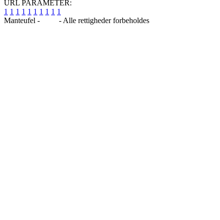
URL PARAMETER:
1
1
1
1
1
1
1
1
1
1
Manteufel -
Blog
- Alle rettigheder forbeholdes