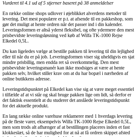
Vurderet til
4.1
ud af 5 stjerner baseret på
38
anmeldelser
En række online shops udlover i øjeblikket alverdens metoder til
levering. Det mest populære er p.t. at afsende til en pakkeshop, som
gør det muligt at hente ordren når det passer ind i din kalender.
Leveringsformen er altså yderst fleksibel, og ofte ydermere den mest
prisbevidste leveringsløsning ved køb af Wilfa TK-1000 Rejse
Elkedel 0,5L.
Du kan ligeledes vælge at bestille pakken til levering til din lejlighed
eller til når du er på job. Leveringsformen viser sig uheldigvis en sjat
mindre prisbillig, men endda ret så overkommelig. Den mest
prisbevidste leveringsmanér kan ikke modsiges at være at hente
pakken selv, hvilket stiller krav om at du har bopæl i nærheden af
online butikkens adresse.
Leveringstidspunktet på Elkedel kan vise sig at være meget essentiel
i tilfælde af at vi står og skal bruge pakken lige om lidt, så derfor er
det faktisk essentielt at du studerer det anslåede leveringstidspunkt
for det aktuelle produkt.
En lang række online varehuse reklamerer med 1 hverdags levering
på de fleste varer, eksempelvis Wilfa TK-1000 Rejse Elkedel 0,5L,
men som trods alt afhænger af at bestillingen placeres inden et fast
klokkeslæt, så de har mulighed for at nå at få ordren skippet afsted