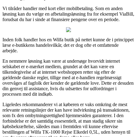
Vi tilråder handler med kort eller mobilbetaling. Som en anden
løsning kan du vælge en afbetalingsløsning fra for eksempel ViaBill,
forudsat du har i sinde at finansiere pengene over en periode.
Inden folk handler hos en Wilfa butik på nettet kunne de i princippet
læse e-butikkens handelsvilkår, det er dog ofte et omfattende
arbejde.
En nemmere løsning kan være at undersøge hvorvidt internet
selskabet er e-mærket medlem, grundet at det kan være en
tilkendegivelse af at internet webshoppen retter sig efter de
gældende danske regler, tillige med at e-handlen regelmæssigt
overvåges af fagfolk der kender de gældende love. Dette er desuden
din genvej til assistance, hvis du udsættes for udfordringer i
processen med dit indkøb.
Ligeledes rekommanderer vi at køberen er vaks omkring de mest
relevante retningslinjer der kan have indvirkning på transaktionen,
som fx den ombytningsrettighed hjemmesiden garanterer. I den
forbindelse er det samtidig essesentielt, at man stadig sikrer sin
købsbekræftelse, således man i fremtiden vil kunne eftervise
bestillingen af Wilfa TK-1000 Rejse Elkedel 0,5L, uden hensyn til