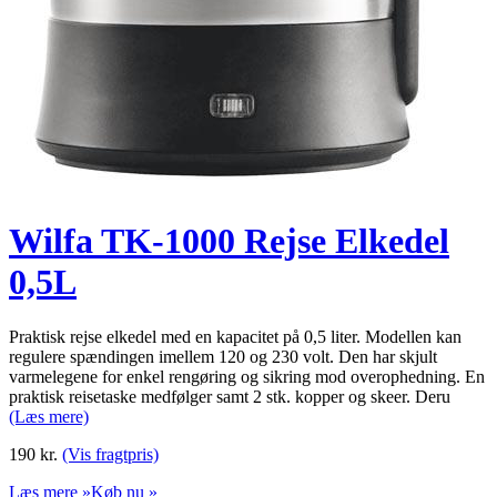
Wilfa TK-1000 Rejse Elkedel
0,5L
Praktisk rejse elkedel med en kapacitet på 0,5 liter. Modellen kan
regulere spændingen imellem 120 og 230 volt. Den har skjult
varmelegene for enkel rengøring og sikring mod overophedning. En
praktisk reisetaske medfølger samt 2 stk. kopper og skeer. Deru
(Læs mere)
190
kr.
(Vis fragtpris)
Læs mere »
Køb nu »