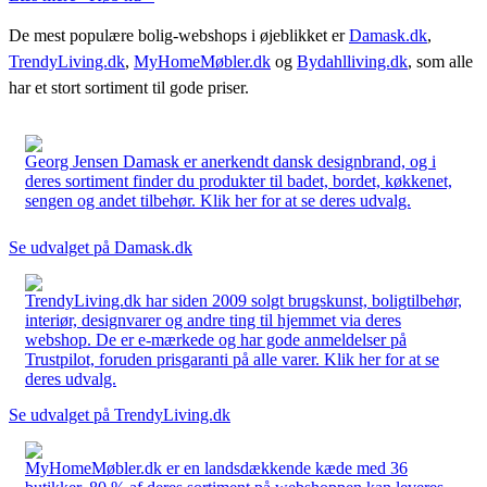
De mest populære bolig-webshops i øjeblikket er
Damask.dk
,
TrendyLiving.dk
,
MyHomeMøbler.dk
og
Bydahlliving.dk
, som alle
har et stort sortiment til gode priser.
Georg Jensen Damask er anerkendt dansk designbrand, og i
deres sortiment finder du produkter til badet, bordet, køkkenet,
sengen og andet tilbehør. Klik her for at se deres udvalg.
Se udvalget på Damask.dk
TrendyLiving.dk har siden 2009 solgt brugskunst, boligtilbehør,
interiør, designvarer og andre ting til hjemmet via deres
webshop. De er e-mærkede og har gode anmeldelser på
Trustpilot, foruden prisgaranti på alle varer. Klik her for at se
deres udvalg.
Se udvalget på TrendyLiving.dk
MyHomeMøbler.dk er en landsdækkende kæde med 36