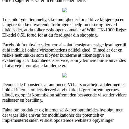
om du søger efter varer til en dame eller herre.
Trustpilot yder temmelig sikre muligheder for at blive klogere på en
længere række nuværende forbrugeres bedømmelser og herved
tilrådes det, at du tolker e-shoppens omtaler af Wilfa TK-1000 Rejse
Elkedel 0,5L forud for at du færdiggør din shopping.
Facebook frembyder ydermere absolut hensigtsmæssige løsninger til
at få indblik i online virksomhedens pålidelighed. Tilmed er der en
række netbutikker som tilbyder kunderne at tilkendegive en
evaluering af virksomhedens service, som ydermere burde anvendes
til at afveje hvor glade kunderne er.
Denne side finansieres af annoncer. Vi har samarbejdsaftaler med et
hold af internet outlets derved at vi markedsfører forretningernes
tilbud, og opnår kommission såfremt den besøgende vi sender videre
realiserer en bestilling.
Fakta om produkter og internet selskaber opretholdes hyppigt, men
der tages ikke ansvar for modifikationer der potentielt er
implementeret siden vi sidst opdaterede websitets oplysninger.