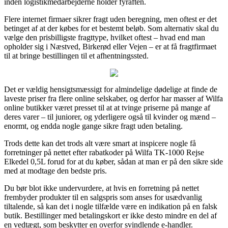
inden logistikmedarbejderne holder fyraften.
Flere internet firmaer sikrer fragt uden beregning, men oftest er det
betinget af at der købes for et bestemt beløb. Som alternativ skal du
vælge den prisbilligste fragttype, hvilket oftest – hvad end man
opholder sig i Næstved, Birkerød eller Vejen – er at få fragtfirmaet
til at bringe bestillingen til et afhentningssted.
Det er vældig hensigtsmæssigt for almindelige dødelige at finde de
laveste priser fra flere online selskaber, og derfor har masser af Wilfa
online butikker været presset til at at tvinge priserne på mange af
deres varer – til juniorer, og yderligere også til kvinder og mænd –
enormt, og endda nogle gange sikre fragt uden betaling.
Trods dette kan det trods alt være smart at inspicere nogle få
forretninger på nettet efter rabatkoder på Wilfa TK-1000 Rejse
Elkedel 0,5L forud for at du køber, sådan at man er på den sikre side
med at modtage den bedste pris.
Du bør blot ikke undervurdere, at hvis en forretning på nettet
frembyder produkter til en salgspris som anses for usædvanlig
tiltalende, så kan det i nogle tilfælde være en indikation på en falsk
butik. Bestillinger med betalingskort er ikke desto mindre en del af
en vedtægt, som beskytter en overfor svindlende e-handler.