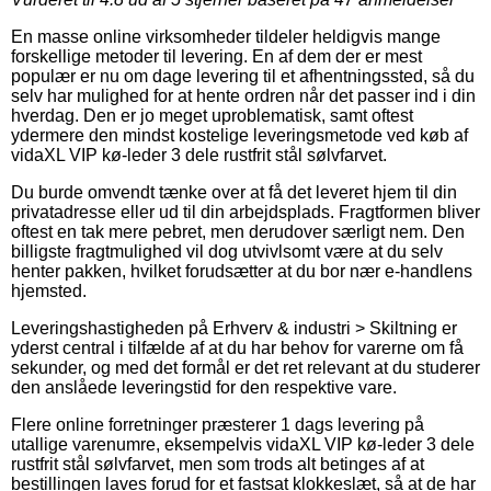
En masse online virksomheder tildeler heldigvis mange
forskellige metoder til levering. En af dem der er mest
populær er nu om dage levering til et afhentningssted, så du
selv har mulighed for at hente ordren når det passer ind i din
hverdag. Den er jo meget uproblematisk, samt oftest
ydermere den mindst kostelige leveringsmetode ved køb af
vidaXL VIP kø-leder 3 dele rustfrit stål sølvfarvet.
Du burde omvendt tænke over at få det leveret hjem til din
privatadresse eller ud til din arbejdsplads. Fragtformen bliver
oftest en tak mere pebret, men derudover særligt nem. Den
billigste fragtmulighed vil dog utvivlsomt være at du selv
henter pakken, hvilket forudsætter at du bor nær e-handlens
hjemsted.
Leveringshastigheden på Erhverv & industri > Skiltning er
yderst central i tilfælde af at du har behov for varerne om få
sekunder, og med det formål er det ret relevant at du studerer
den anslåede leveringstid for den respektive vare.
Flere online forretninger præsterer 1 dags levering på
utallige varenumre, eksempelvis vidaXL VIP kø-leder 3 dele
rustfrit stål sølvfarvet, men som trods alt betinges af at
bestillingen laves forud for et fastsat klokkeslæt, så at de har