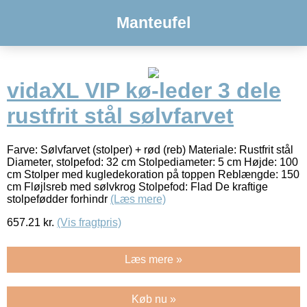
Manteufel
vidaXL VIP kø-leder 3 dele
rustfrit stål sølvfarvet
Farve: Sølvfarvet (stolper) + rød (reb) Materiale: Rustfrit stål
Diameter, stolpefod: 32 cm Stolpediameter: 5 cm Højde: 100
cm Stolper med kugledekoration på toppen Reblængde: 150
cm Fløjlsreb med sølvkrog Stolpefod: Flad De kraftige
stolpefødder forhindr
(Læs mere)
657.21
kr.
(Vis fragtpris)
Læs mere »
Køb nu »