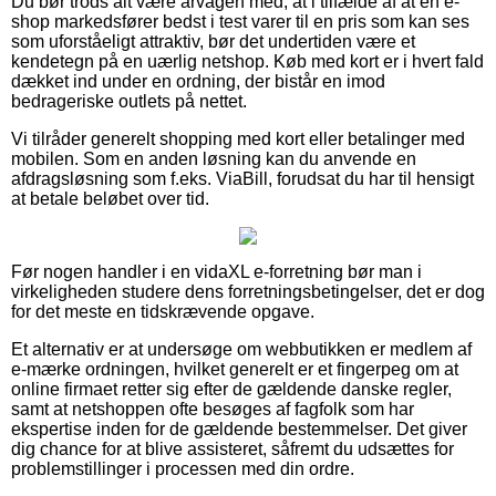
Du bør trods alt være årvågen med, at i tilfælde af at en e-
shop markedsfører bedst i test varer til en pris som kan ses
som uforståeligt attraktiv, bør det undertiden være et
kendetegn på en uærlig netshop. Køb med kort er i hvert fald
dækket ind under en ordning, der bistår en imod
bedrageriske outlets på nettet.
Vi tilråder generelt shopping med kort eller betalinger med
mobilen. Som en anden løsning kan du anvende en
afdragsløsning som f.eks. ViaBill, forudsat du har til hensigt
at betale beløbet over tid.
Før nogen handler i en vidaXL e-forretning bør man i
virkeligheden studere dens forretningsbetingelser, det er dog
for det meste en tidskrævende opgave.
Et alternativ er at undersøge om webbutikken er medlem af
e-mærke ordningen, hvilket generelt er et fingerpeg om at
online firmaet retter sig efter de gældende danske regler,
samt at netshoppen ofte besøges af fagfolk som har
ekspertise inden for de gældende bestemmelser. Det giver
dig chance for at blive assisteret, såfremt du udsættes for
problemstillinger i processen med din ordre.