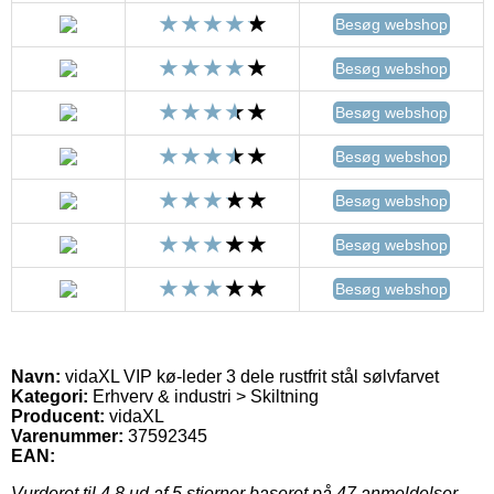
Besøg webshop
Besøg webshop
Besøg webshop
Besøg webshop
Besøg webshop
Besøg webshop
Besøg webshop
Navn:
vidaXL VIP kø-leder 3 dele rustfrit stål sølvfarvet
Kategori:
Erhverv & industri > Skiltning
Producent:
vidaXL
Varenummer:
37592345
EAN:
Vurderet til
4.8
ud af 5 stjerner baseret på
47
anmeldelser