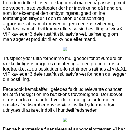
Foruden dette stiller vi forslag om at man er påpasselig med
de væsentligste vedtægter der har indvirkning på handlen,
som for eksempel den ombytningsrettighed online
forretningen tilbyder. I den relation er det samtidig
afgørende, at man til enhver tid gemmer ens kvittering,
således man altid vil kunne eftervise sin bestilling af vidaXL
VIP kø-leder 3 dele rustfrit stål sølvfarvet, uafhængig om
man søger et produkt til en kvinde eller mand.
Trustpilot yder ultra fornemme muligheder for at vurdere en
række tidligere brugeres omtaler og af den grund er det at
foretrække, at du besigtiger e-forretningens ratings af vidaXL
VIP kø-leder 3 dele rustfrit stål sølvfarvet forinden du lægger
din bestilling.
Facebook fremskaffer ligeledes fuldt ud relevante chancer
for at få indsigt i online butikkens troværdighed. Derudover
er der endda e-handler hvor det er muligt at udforme en
omtale af virksomhedens service, hvilket ydermere bør
udnyttes til at få et indblik i kundetilfredsheden.
Denne hjemmeside finansieres af annonceindtægter. Vi har