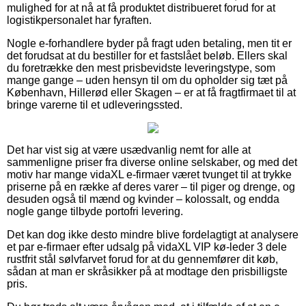
mulighed for at nå at få produktet distribueret forud for at
logistikpersonalet har fyraften.
Nogle e-forhandlere byder på fragt uden betaling, men tit er
det forudsat at du bestiller for et fastslået beløb. Ellers skal
du foretrække den mest prisbevidste leveringstype, som
mange gange – uden hensyn til om du opholder sig tæt på
København, Hillerød eller Skagen – er at få fragtfirmaet til at
bringe varerne til et udleveringssted.
Det har vist sig at være usædvanlig nemt for alle at
sammenligne priser fra diverse online selskaber, og med det
motiv har mange vidaXL e-firmaer været tvunget til at trykke
priserne på en række af deres varer – til piger og drenge, og
desuden også til mænd og kvinder – kolossalt, og endda
nogle gange tilbyde portofri levering.
Det kan dog ikke desto mindre blive fordelagtigt at analysere
et par e-firmaer efter udsalg på vidaXL VIP kø-leder 3 dele
rustfrit stål sølvfarvet forud for at du gennemfører dit køb,
sådan at man er skråsikker på at modtage den prisbilligste
pris.