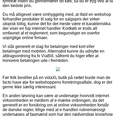
fyrretræ inden du gennemfører dit køb, så du er tryg ved at få
den bedste pris.
Du må alligevel være omhyggelig med, at ifald en webshop
forhandler produkter til salg for en salgspris der virker
utopisk billig, kunne det for det meste være et karakteristika
der viser en fup internet handler. Kortkøb er trods alt
omfavnet af et reglement, som begunstiger en overfor
uoprigtige online firmaer.
Vi slår generelt et slag for betalinger med kort eller
betalinger med mobilen. Alternativt kunne du udnytte en
afdragsordning fra fx ViaBill, såfremt du higer efter at
honorere betalingen ude i fremtiden.
Før folk bestiller på en vidaXL butik på nettet burde man de
facto have øje for webshoppens forretningsaftale, dog er det
gerne ikke særlig interessant.
En anden løsning kan være at undersøge hvorvidt internet
virksomheden er medlem af e-mærke ordningen, da det
generelt er en forsikring om at online virksomheden forstår
de danske regler, tillige med at e-handlen rutinemæssigt
undersøges af fagmænd som har den nødvendige knowhow