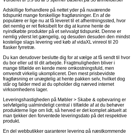
Adskillige forhandlere på nettet yder på nuværende
tidspunkt mange forskellige fragtløsninger. En af de
populære er lige nu at få leveret til et afhentningssted, hvor
det nemlig er ret fleksibelt for dig at kunne hente de
nyindkøbte produkter på et selvvalgt tidspunkt. Denne er
nemlig yderst let gængelig, og desuden desuden den mindst
kostelige slags levering ved køb af vidaXL vinreol til 20
flasker fyrretræ.
Du kan derudover beslutte dig for at vælge at få sendt til hvor
du bor eller ud til dit arbejde. Fragtmuligheden bliver i
mange tilfælde en kende mere omkostningsfuld, men
omvendt virkelig ukompliceret. Den mest prisbevidste
fragtløsning er unægtelig at hente pakken selv, hvilket dog
står og falder med at du opholder dig nærved internet
virksomhedens lager.
Leveringshastigheden på Møbler > Skabe & opbevaring er
selvfølgelig ualmindeligt central i tilfælde af at du behøver
produkterne lige om lidt, så herved er det komplet aktuelt at
man tjekker den forventede leveringsdato på det respektive
produkt.
En del webbutikker garanterer levering på næstkommende