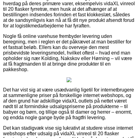
hverdag på deres primære varer, eksempelvis vidaXL vinreol
til 20 flasker fyrretræ, men husk at det afhænger af at
bestillingen indsendes forinden et fast klokkeslæt, således
at de sandsynligvis kan nå at få dit nye produkt afsendt forud
for at logistikmedarbejderne har fyraften.
Nogle få online varehuse frembyder levering uden
beregning, men i reglen er det påkrævet at man bestiller for
et fastsat beløb. Ellers kan du overveje den mest
prisbevidste leveringsmodel, hvilket oftest – hvad end man
opholder sig nær Kolding, Nakskov eller Hørning – vil være
at få fragtmanden til at bringe dine produkter til en
pakkeshop.
Det har vist sig at være usædvanlig ligetil for internetbrugere
at sammenligne priser på forskellige internet webshops, og
af den grund har adskillige vidaXL outlets på nettet været
nødt til at formindske udsalgspriserne på produkterne – til
babyer og børn, og tillige også til damer og herrer – enormt,
og endda nogle gange byde på fragtfri levering.
Det kan stadigvæk vise sig lukrativt at studere visse internet
webshops efter udsalg på vidaXL vinreol til 20 flasker