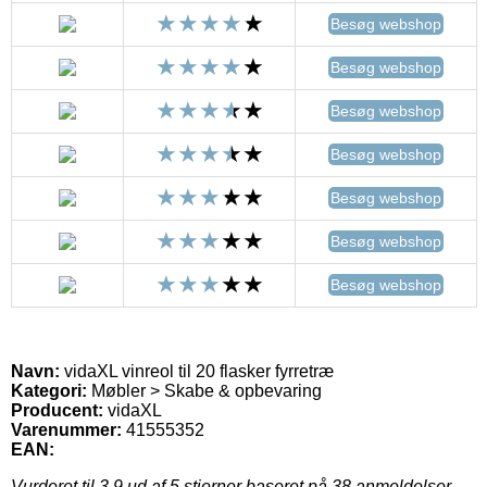
Besøg webshop
Besøg webshop
Besøg webshop
Besøg webshop
Besøg webshop
Besøg webshop
Besøg webshop
Navn:
vidaXL vinreol til 20 flasker fyrretræ
Kategori:
Møbler > Skabe & opbevaring
Producent:
vidaXL
Varenummer:
41555352
EAN:
Vurderet til
3.9
ud af 5 stjerner baseret på
38
anmeldelser