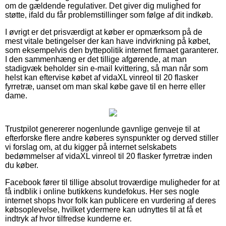
om de gældende regulativer. Det giver dig mulighed for
støtte, ifald du får problemstillinger som følge af dit indkøb.
I øvrigt er det prisværdigt at køber er opmærksom på de
mest vitale betingelser der kan have indvirkning på købet,
som eksempelvis den byttepolitik internet firmaet garanterer.
I den sammenhæng er det tillige afgørende, at man
stadigvæk beholder sin e-mail kvittering, så man når som
helst kan eftervise købet af vidaXL vinreol til 20 flasker
fyrretræ, uanset om man skal købe gave til en herre eller
dame.
Trustpilot genererer nogenlunde gavnlige genveje til at
efterforske flere andre køberes synspunkter og derved stiller
vi forslag om, at du kigger på internet selskabets
bedømmelser af vidaXL vinreol til 20 flasker fyrretræ inden
du køber.
Facebook fører til tillige absolut troværdige muligheder for at
få indblik i online butikkens kundefokus. Her ses nogle
internet shops hvor folk kan publicere en vurdering af deres
købsoplevelse, hvilket ydermere kan udnyttes til at få et
indtryk af hvor tilfredse kunderne er.