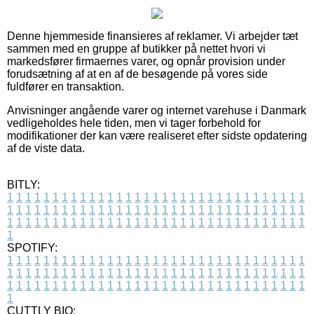
Denne hjemmeside finansieres af reklamer. Vi arbejder tæt
sammen med en gruppe af butikker på nettet hvori vi
markedsfører firmaernes varer, og opnår provision under
forudsætning af at en af de besøgende på vores side
fuldfører en transaktion.
Anvisninger angående varer og internet varehuse i Danmark
vedligeholdes hele tiden, men vi tager forbehold for
modifikationer der kan være realiseret efter sidste opdatering
af de viste data.
BITLY:
1
1
1
1
1
1
1
1
1
1
1
1
1
1
1
1
1
1
1
1
1
1
1
1
1
1
1
1
1
1
1
1
1
1
1
1
1
1
1
1
1
1
1
1
1
1
1
1
1
1
1
1
1
1
1
1
1
1
1
1
1
1
1
1
1
1
1
1
1
1
1
1
1
1
1
1
1
1
1
1
1
1
1
1
1
1
1
1
1
1
1
1
1
1
1
1
1
1
1
1
SPOTIFY:
1
1
1
1
1
1
1
1
1
1
1
1
1
1
1
1
1
1
1
1
1
1
1
1
1
1
1
1
1
1
1
1
1
1
1
1
1
1
1
1
1
1
1
1
1
1
1
1
1
1
1
1
1
1
1
1
1
1
1
1
1
1
1
1
1
1
1
1
1
1
1
1
1
1
1
1
1
1
1
1
1
1
1
1
1
1
1
1
1
1
1
1
1
1
1
1
1
1
1
1
CUTTLY BIO: