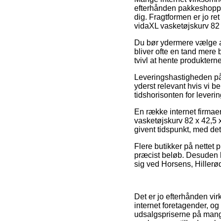
efterhånden pakkeshoppen,
dig. Fragtformen er jo re
vidaXL vasketøjskurv 82 
Du bør ydermere vælge at 
bliver ofte en tand mere 
tvivl at hente produktern
Leveringshastigheden på 
yderst relevant hvis vi b
tidshorisonten for leveri
En række internet firmae
vasketøjskurv 82 x 42,5 x
givent tidspunkt, med det
Flere butikker på nettet 
præcist beløb. Desuden k
sig ved Horsens, Hillerød 
Det er jo efterhånden vir
internet foretagender, o
udsalgspriserne på mange 