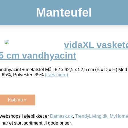
Manteufel
vidaXL vasket
,5 cm vandhyacint
andhyacint + metalstel Mål: 82 x 42,5 x 52,5 cm (B x D x H) Me
d: 65%, Polyester: 35%
(Læs mere)
Køb nu »
webshops i øjeblikket er
Damask.dk
,
TrendyLiving.dk
,
MyHomeM
 har et stort sortiment til gode priser.