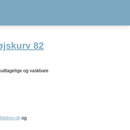
øjskurv 82
d udtagelige og vaskbare
øbler.dk
og