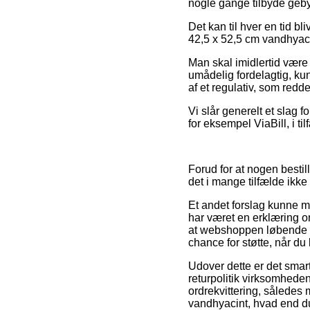
nogle gange tilbyde gebyr
Det kan til hver en tid b
42,5 x 52,5 cm vandhyaci
Man skal imidlertid være k
umådelig fordelagtig, ku
af et regulativ, som redd
Vi slår generelt et slag 
for eksempel ViaBill, i t
Forud for at nogen besti
det i mange tilfælde ikk
Et andet forslag kunne m
har været en erklæring o
at webshoppen løbende r
chance for støtte, når du
Udover dette er det smar
returpolitik virksomheden
ordrekvittering, således 
vandhyacint, hvad end du 