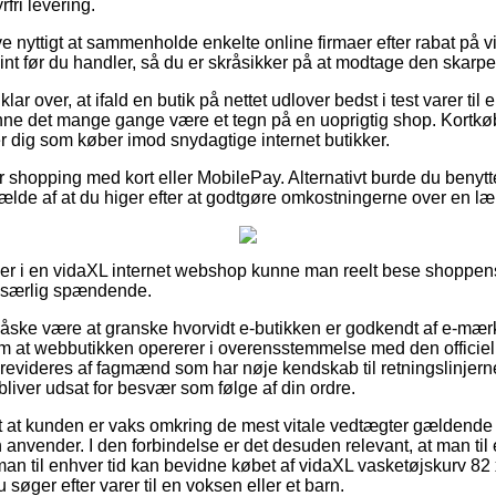
fri levering.
live nyttigt at sammenholde enkelte online firmaer efter rabat på
nt før du handler, så du er skråsikker på at modtage den skarpes
lar over, at ifald en butik på nettet udlover bedst i test varer til 
nne det mange gange være et tegn på en uoprigtig shop. Kortkøb e
er dig som køber imod snydagtige internet butikker.
for shopping med kort eller MobilePay. Alternativt burde du benyt
ilfælde af at du higer efter at godtgøre omkostningerne over en l
ller i en vidaXL internet webshop kunne man reelt bese shoppen
e særlig spændende.
åske være at granske hvorvidt e-butikken er godkendt af e-mær
m at webbutikken opererer i overensstemmelse med den officiel
evideres af fagmænd som har nøje kendskab til retningslinjern
 bliver udsat for besvær som følge af din ordre.
t at kunden er vaks omkring de mest vitale vedtægter gældende f
 anvender. I den forbindelse er det desuden relevant, at man til 
man til enhver tid kan bevidne købet af vidaXL vasketøjskurv 82
søger efter varer til en voksen eller et barn.