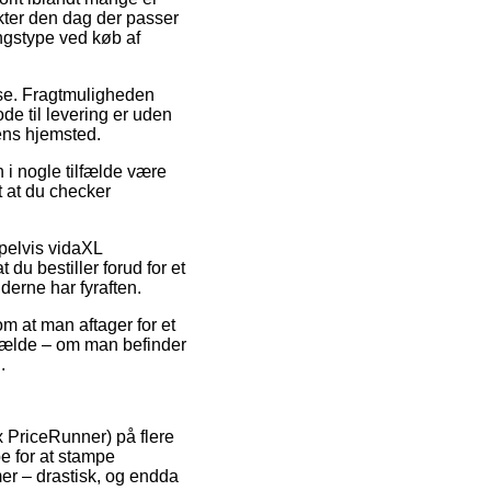
ukter den dag der passer
ingstype ved køb af
esse. Fragtmuligheden
de til levering er uden
pens hjemsted.
i nogle tilfælde være
t at du checker
pelvis vidaXL
du bestiller forud for et
derne har fyraften.
om at man aftager for et
lfælde – om man befinder
.
x PriceRunner) på flere
e for at stampe
mer – drastisk, og endda