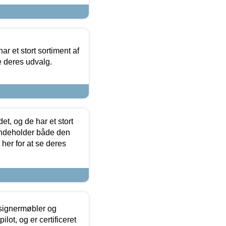
ar et stort sortiment af
e deres udvalg.
t, og de har et stort
 indeholder både den
 her for at se deres
esignermøbler og
lot, og er certificeret