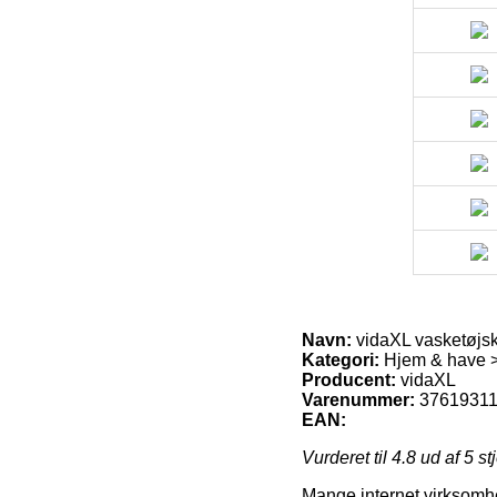
Navn:
vidaXL vasketøjsk
Kategori:
Hjem & have > 
Producent:
vidaXL
Varenummer:
3761931
EAN:
Vurderet til
4.8
ud af 5 st
Mange internet virksomhed