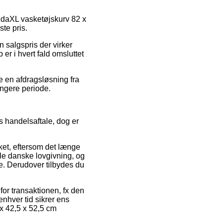
 vidaXL vasketøjskurv 82 x
te pris.
en salgspris der virker
r i hvert fald omsluttet
te en afdragsløsning fra
ængere periode.
s handelsaftale, dog er
ket, eftersom det længe
le danske lovgivning, og
e. Derudover tilbydes du
or transaktionen, fx den
enhver tid sikrer ens
 x 42,5 x 52,5 cm