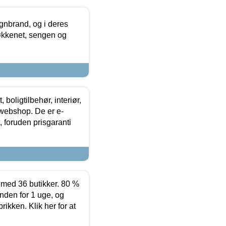
nbrand, og i deres
køkkenet, sengen og
boligtilbehør, interiør,
 webshop. De er e-
 foruden prisgaranti
ed 36 butikker. 80 %
nden for 1 uge, og
ikken. Klik her for at