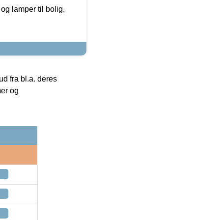
g lamper til bolig,
 fra bl.a. deres
mer og