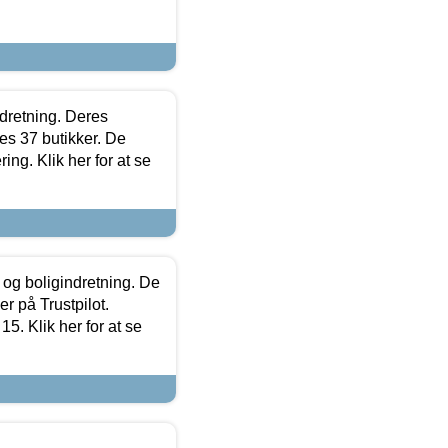
ndretning. Deres
s 37 butikker. De
ing. Klik her for at se
 og boligindretning. De
r på Trustpilot.
5. Klik her for at se