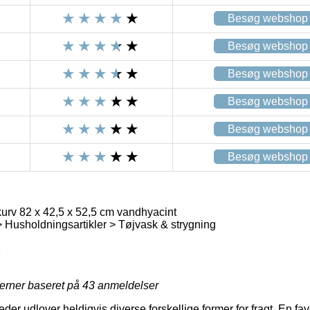
Besøg webshop
Besøg webshop
Besøg webshop
Besøg webshop
Besøg webshop
Besøg webshop
urv 82 x 42,5 x 52,5 cm vandhyacint
Husholdningsartikler > Tøjvask & strygning
1
jerner baseret på
43
anmeldelser
er udlover heldigvis diverse forskellige former for fragt. En fav