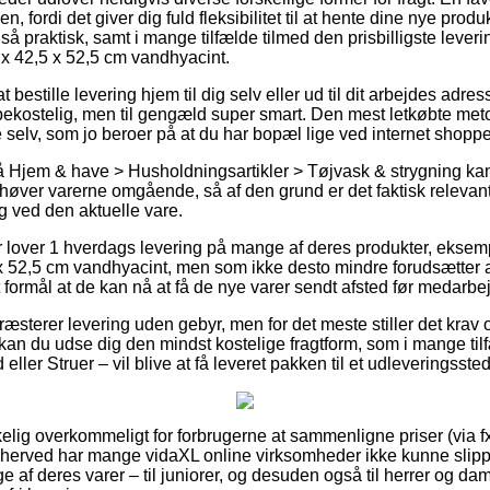
 fordi det giver dig fuld fleksibilitet til at hente dine nye prod
t så praktisk, samt i mange tilfælde tilmed den prisbilligste lever
x 42,5 x 52,5 cm vandhyacint.
bestille levering hjem til dig selv eller ud til dit arbejdes adr
bekostelig, men til gengæld super smart. Den mest letkøbte meto
e selv, som jo beroer på at du har bopæl lige ved internet shop
Hjem & have > Husholdningsartikler > Tøjvask & strygning kan 
ehøver varerne omgående, så af den grund er det faktisk relevan
ng ved den aktuelle vare.
r lover 1 hverdags levering på mange af deres produkter, eksem
 52,5 cm vandhyacint, men som ikke desto mindre forudsætter at 
 formål at de kan nå at få de nye varer sendt afsted før medarbej
præsterer levering uden gebyr, men for det meste stiller det krav 
an du udse dig den mindst kostelige fragtform, som i mange ti
eller Struer – vil blive at få leveret pakken til et udleveringssted
kelig overkommeligt for forbrugerne at sammenligne priser (via f
g herved har mange vidaXL online virksomheder ikke kunne slipp
af deres varer – til juniorer, og desuden også til herrer og da