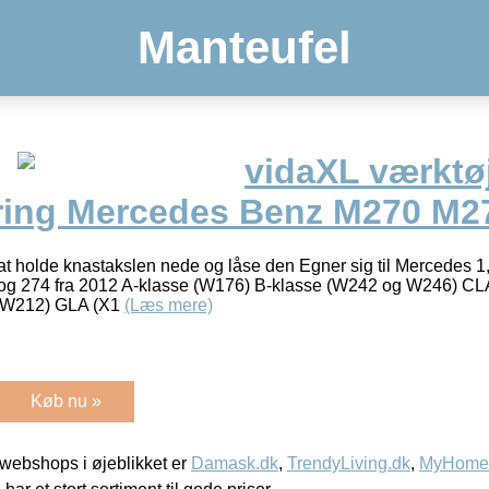
Manteufel
vidaXL værktøj
ring Mercedes Benz M270 M2
l at holde knastakslen nede og låse den Egner sig til Mercedes 1,6
og 274 fra 2012 A-klasse (W176) B-klasse (W242 og W246) CL
 (W212) GLA (X1
(Læs mere)
Køb nu »
webshops i øjeblikket er
Damask.dk
,
TrendyLiving.dk
,
MyHomeM