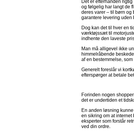
Det er efterhånden rigtig 
og følgelig har langt de 
deres varer – til børn o
garantere levering uden 
Dog kan det til hver en ti
værktøjssæt til motorjus
indhente den laveste pris
Man må alligevel ikke und
himmelråbende beskeden,
af en bestemmelse, som 
Generelt foreslår vi kortk
efterspørger at betale be
Forinden nogen shopper 
det er undertiden et tid
En anden løsning kunne væ
en sikring om at interne
eksperter som forstår re
ved din ordre.