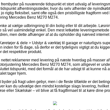
 frembyder på nuværende tidspunkt et stort udvalg af leveringsmi
dspunkt afhentningssteder, hvor du selv afhenter de nyindkøbte
jo rigtig fleksibel, samt ofte også den prisbilligste fragtform ve
stering Mercedes Benz M270 M274.
e at vælge udbringning til din bolig eller til dit arbejde. Løsnin
ge så vel ualmindeligt enkel. Den mest letkøbte leveringsmetode v
ordren, men dette afhænger af at du opholder dig nærved intern
øretøjer & dele > Udstyr & værktøj til garage er naturligvis sup
 inden for få dage, så derfor er det tydeligvis vigtigt at du kig
or det respektive produkt.
på nettet reklamerer med levering på næste hverdag på masser a
otorjustering Mercedes Benz M270 M274, som alligevel er underf
sluttet tidspunkt, med det formål at de har udsigt til at kunne nå a
alet tager hjem.
 byder på fragt uden gebyr, men i de fleste tilfælde er det beting
er kan du udvælge den mindst kostelige slags levering, hvilke
e eller Skælskør – vil blive at få fragtfirmaet til at køre dine prod