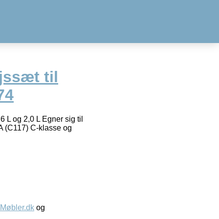
ssæt til
74
 L og 2,0 L Egner sig til
A (C117) C-klasse og
øbler.dk
og