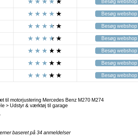
Besøg webshop
Besøg webshop
Besøg webshop
Besøg webshop
Besøg webshop
Besøg webshop
Besøg webshop
t til motorjustering Mercedes Benz M270 M274
le > Udstyr & værktøj til garage
7
jerner baseret på
34
anmeldelser