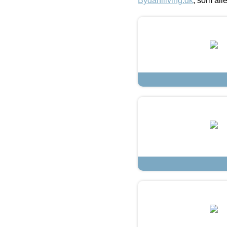
Bydahlliving.dk
, som alle