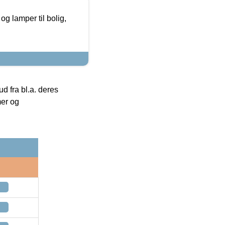
g lamper til bolig,
 fra bl.a. deres
mer og