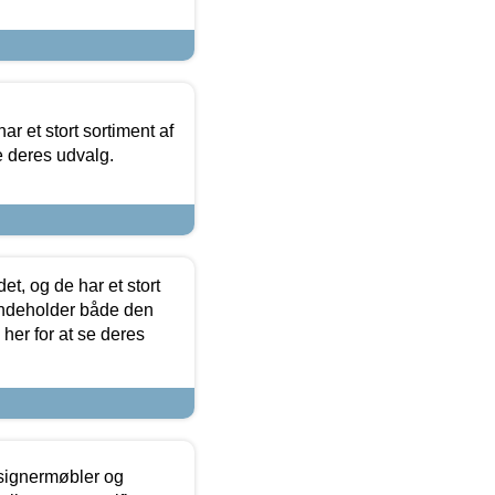
ar et stort sortiment af
e deres udvalg.
t, og de har et stort
 indeholder både den
 her for at se deres
esignermøbler og