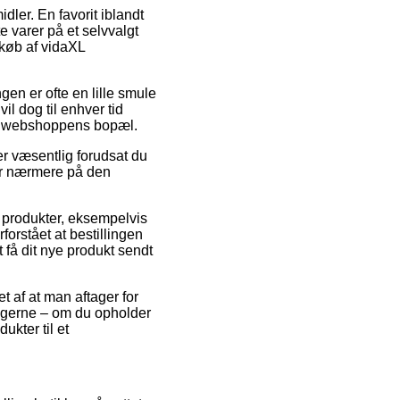
dler. En favorit iblandt
 varer på et selvvalgt
d køb af vidaXL
gen er ofte en lille smule
il dog til enhver tid
et webshoppens bopæl.
er væsentlig forudsat du
ger nærmere på den
f produkter, eksempelvis
orstået at bestillingen
t få dit nye produkt sendt
et af at man aftager for
t gerne – om du opholder
ukter til et