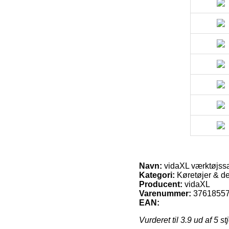
Navn:
vidaXL værktøjssæ
Kategori:
Køretøjer & de
Producent:
vidaXL
Varenummer:
3761855
EAN:
Vurderet til
3.9
ud af 5 st