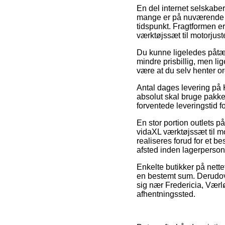
En del internet selskaber
mange er på nuværende ti
tidspunkt. Fragtformen er 
værktøjssæt til motorju
Du kunne ligeledes påtænk
mindre prisbillig, men li
være at du selv henter 
Antal dages levering på K
absolut skal bruge pakken
forventede leveringstid f
En stor portion outlets 
vidaXL værktøjssæt til m
realiseres forud for et be
afsted inden lagerperson
Enkelte butikker på nettet
en bestemt sum. Derudov
sig nær Fredericia, Værløs
afhentningssted.