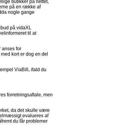
llige butikker på nettet,
serne på en række af
endda nogle gange
tilbud på vidaXL
informeret til at
r anses for
med kort er dog en del
sempel ViaBill, ifald du
s forretningsaftale, men
rket, da det skulle være
gelmæssigt evalueres af
åfremt du får problemer