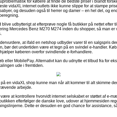
uproblematisk for købere at finde de bedste priser i blandt forske
fleste vidaXL internet outlets ikke kunne slippe for at stampe pri
g babyer, og desuden også til herrer og damer – en hel del, og 
beregning.
d blive udbytterigt at efterprøve nogle få butikker på nettet efter 
tering Mercedes Benz M270 M274 inden du shopper, så man er vel
.
ervurdere, at ifald en netshop udbyder varer til en salgspris de
 bør det undertiden være et tegn på en svindel e-handler. Køb 
hjælper køberen overfor svindlende e-forhandlere.
øb eller MobilePay. Alternativt kan du udnytte et tilbud fra for ek
talingen ude i fremtiden.
på en vidaXL shop kunne man når alt kommer til alt skimme dere
skrævende arbejde.
re at kontrollere hvorvidt internet selskabet er støttet af e-mæ
t butikken efterfølger de danske love, udover at hjemmesiden re
tningslinjerne. Dette er desuden en god chance for assistance, s