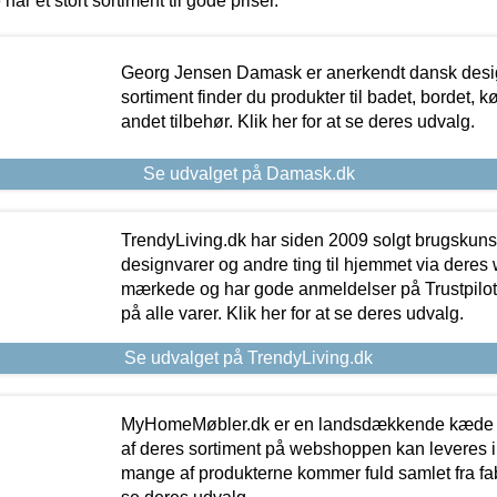
 har et stort sortiment til gode priser.
Georg Jensen Damask er anerkendt dansk desig
sortiment finder du produkter til badet, bordet, 
andet tilbehør. Klik her for at se deres udvalg.
Se udvalget på Damask.dk
TrendyLiving.dk har siden 2009 solgt brugskunst, 
designvarer og andre ting til hjemmet via deres
mærkede og har gode anmeldelser på Trustpilot,
på alle varer. Klik her for at se deres udvalg.
Se udvalget på TrendyLiving.dk
MyHomeMøbler.dk er en landsdækkende kæde m
af deres sortiment på webshoppen kan leveres i
mange af produkterne kommer fuld samlet fra fabr