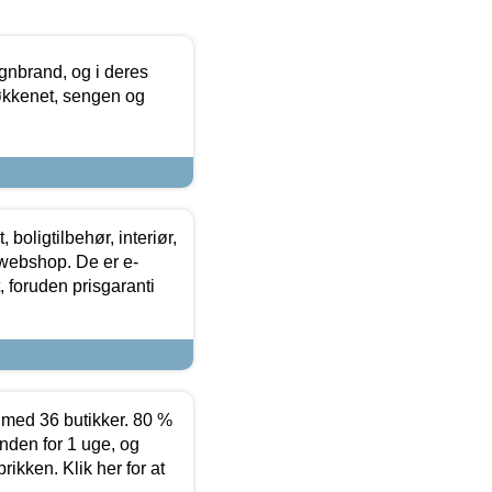
nbrand, og i deres
køkkenet, sengen og
boligtilbehør, interiør,
 webshop. De er e-
 foruden prisgaranti
ed 36 butikker. 80 %
nden for 1 uge, og
ikken. Klik her for at