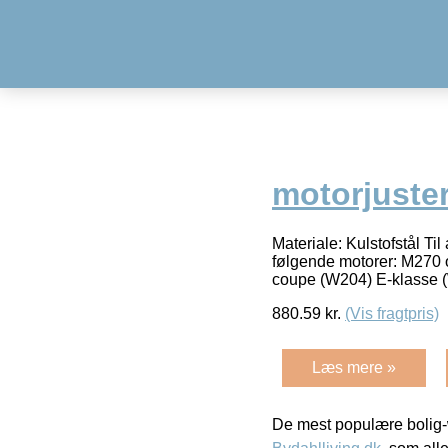
motorjuste
Materiale: Kulstofstål Ti
følgende motorer: M270 
coupe (W204) E-klasse
880.59
kr.
(Vis fragtpris)
Læs mere »
De mest populære bolig-