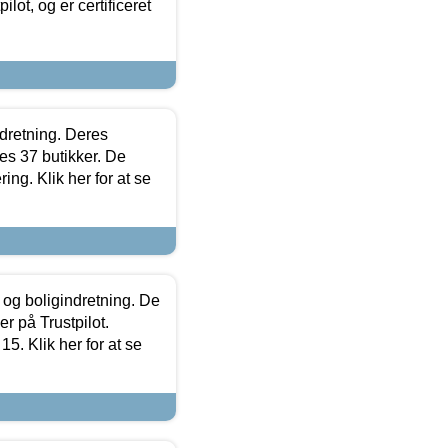
lot, og er certificeret
ndretning. Deres
s 37 butikker. De
ing. Klik her for at se
 og boligindretning. De
r på Trustpilot.
5. Klik her for at se