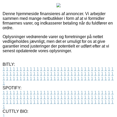
Denne hjemmeside finansieres af annoncer. Vi arbejder
sammen med mange netbutikker i form af at vi formidler
firmaernes varer, og indkasserer betaling når du fuldfører en
ordre.
Oplysninger vedrørende varer og forretninger på nettet
vedligeholdes jævnligt, men det er umuligt for os at give
garantier imod justeringer der potentielt er udført efter at vi
senest opdaterede vores oplysninger.
BITLY:
1
1
1
1
1
1
1
1
1
1
1
1
1
1
1
1
1
1
1
1
1
1
1
1
1
1
1
1
1
1
1
1
1
1
1
1
1
1
1
1
1
1
1
1
1
1
1
1
1
1
1
1
1
1
1
1
1
1
1
1
1
1
1
1
1
1
1
1
1
1
1
1
1
1
1
1
1
1
1
1
1
1
1
1
1
1
1
1
1
1
1
1
1
1
1
1
1
1
1
1
SPOTIFY:
1
1
1
1
1
1
1
1
1
1
1
1
1
1
1
1
1
1
1
1
1
1
1
1
1
1
1
1
1
1
1
1
1
1
1
1
1
1
1
1
1
1
1
1
1
1
1
1
1
1
1
1
1
1
1
1
1
1
1
1
1
1
1
1
1
1
1
1
1
1
1
1
1
1
1
1
1
1
1
1
1
1
1
1
1
1
1
1
1
1
1
1
1
1
1
1
1
1
1
1
CUTTLY BIO:
1