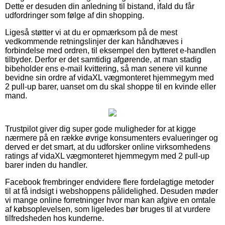
Dette er desuden din anledning til bistand, ifald du får
udfordringer som følge af din shopping.
Ligeså støtter vi at du er opmærksom på de mest
vedkommende retningslinjer der kan håndhæves i
forbindelse med ordren, til eksempel den bytteret e-handlen
tilbyder. Derfor er det samtidig afgørende, at man stadig
bibeholder ens e-mail kvittering, så man senere vil kunne
bevidne sin ordre af vidaXL vægmonteret hjemmegym med
2 pull-up barer, uanset om du skal shoppe til en kvinde eller
mand.
Trustpilot giver dig super gode muligheder for at kigge
nærmere på en række øvrige konsumenters evalueringer og
derved er det smart, at du udforsker online virksomhedens
ratings af vidaXL vægmonteret hjemmegym med 2 pull-up
barer inden du handler.
Facebook frembringer endvidere flere fordelagtige metoder
til at få indsigt i webshoppens pålidelighed. Desuden møder
vi mange online forretninger hvor man kan afgive en omtale
af købsoplevelsen, som ligeledes bør bruges til at vurdere
tilfredsheden hos kunderne.