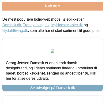
Køb nu »
De mest populære bolig-webshops i øjeblikket er
Damask.dk
,
TrendyLiving.dk
,
MyHomeMøbler.dk
og
Bydahlliving.dk
, som alle har et stort sortiment til gode priser.
Georg Jensen Damask er anerkendt dansk
designbrand, og i deres sortiment finder du produkter til
badet, bordet, køkkenet, sengen og andet tilbehør. Klik
her for at se deres udvalg.
Se udvalget på Damask.dk