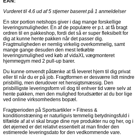
EAN:
Vurderet til
4.6
ud af 5 stjerner baseret på
1
anmeldelser
En stor portion netshops giver i dag mange forskellige
leveringsmuligheder. En af de populære er p.t. at få bragt
ordren til en pakkeshop, fordi det så er super fleksibelt for
dig at kunne hente pakken når det passer dig.
Fragtmuligheden er nemlig virkelig overkommelig, samt
mange gange desuden den mest letkøbte
leveringsmulighed ved køb af vidaXL vægmonteret
hjemmegym med 2 pull-up barer.
Du kunne omvendt påtænke at få leveret hjem til dig privat
eller til når du er på job. Fragtformen er desværre lidt mindre
prisbillig, men derudover ret hensigtsmæssig. Den
prisbilligste leveringsform vil dog til enhver tid være selv at
hente pakken, men den mulighed forudsætter at du bor lige
ved online virksomhedens bopæl.
Fragtperioden på Sportsartikler > Fitness &
konditionstræning er naturligvis temmelig betydningsfuld i
tilfælde af at vi skal bruge dine nye produkter nu og her, og i
det øjemed er det relativt essentielt at man finder den
estimerede leveringsdato for den vedkommende vare.