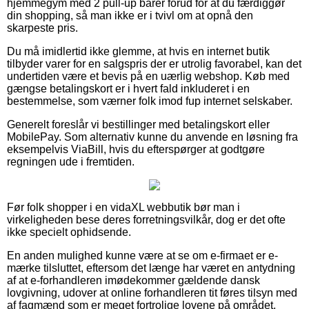
hjemmegym med 2 pull-up barer forud for at du færdiggør
din shopping, så man ikke er i tvivl om at opnå den
skarpeste pris.
Du må imidlertid ikke glemme, at hvis en internet butik
tilbyder varer for en salgspris der er utrolig favorabel, kan det
undertiden være et bevis på en uærlig webshop. Køb med
gængse betalingskort er i hvert fald inkluderet i en
bestemmelse, som værner folk imod fup internet selskaber.
Generelt foreslår vi bestillinger med betalingskort eller
MobilePay. Som alternativ kunne du anvende en løsning fra
eksempelvis ViaBill, hvis du efterspørger at godtgøre
regningen ude i fremtiden.
Før folk shopper i en vidaXL webbutik bør man i
virkeligheden bese deres forretningsvilkår, dog er det ofte
ikke specielt ophidsende.
En anden mulighed kunne være at se om e-firmaet er e-
mærke tilsluttet, eftersom det længe har været en antydning
af at e-forhandleren imødekommer gældende dansk
lovgivning, udover at online forhandleren tit føres tilsyn med
af fagmænd som er meget fortrolige lovene på området.