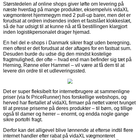
Størstedelen af online shops giver løfte om levering på
næste hverdag på mange produkter, eksempelvis vidaXL
vægmonteret hjemmegym med 2 pull-up barer, men det er
forudsat at ordren indsendes inden et fastslået klokkeslæt,
så de har udsigt til at kunne nå at få bestillingen klargjort
inden logistikpersonalet drager hjemad.
En hel del e-shops i Danmark sikrer fragt uden beregning,
men oftest er det forudsat at der aftages for en fastsat sum.
Desuden burde du udse dig den mindst kostelige
fragtmulighed, der ofte – hvad end man befinder sig tæt på
Herning, Rønne eller Hammel – vil være at få dem til at
levere din ordre til et udleveringssted.
Det er super fleksibelt for internetbrugere at sammenligne
priser (via fx PriceRunner) hos forskellige webshops, og
herved har flertallet af vidaXL firmaer på nettet været tvunget
til at presse priserne på deres produkter – til børn, og tillige
også til damer og herrer – enormt, og endda nogle gange
sikre portofri fragt.
Derfor kan det alligevel blive lønnende at efterse indtil flere
internet handler efter rabat på vidaXL vægmonteret