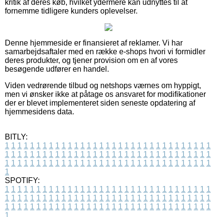
kritik af deres køb, hvilket ydermere kan udnyttes til at
fornemme tidligere kunders oplevelser.
Denne hjemmeside er finansieret af reklamer. Vi har
samarbejdsaftaler med en række e-shops hvori vi formidler
deres produkter, og tjener provision om en af vores
besøgende udfører en handel.
Viden vedrørende tilbud og netshops værnes om hyppigt,
men vi ønsker ikke at påtage os ansvaret for modifikationer
der er blevet implementeret siden seneste opdatering af
hjemmesidens data.
BITLY:
1
1
1
1
1
1
1
1
1
1
1
1
1
1
1
1
1
1
1
1
1
1
1
1
1
1
1
1
1
1
1
1
1
1
1
1
1
1
1
1
1
1
1
1
1
1
1
1
1
1
1
1
1
1
1
1
1
1
1
1
1
1
1
1
1
1
1
1
1
1
1
1
1
1
1
1
1
1
1
1
1
1
1
1
1
1
1
1
1
1
1
1
1
1
1
1
1
1
1
1
SPOTIFY:
1
1
1
1
1
1
1
1
1
1
1
1
1
1
1
1
1
1
1
1
1
1
1
1
1
1
1
1
1
1
1
1
1
1
1
1
1
1
1
1
1
1
1
1
1
1
1
1
1
1
1
1
1
1
1
1
1
1
1
1
1
1
1
1
1
1
1
1
1
1
1
1
1
1
1
1
1
1
1
1
1
1
1
1
1
1
1
1
1
1
1
1
1
1
1
1
1
1
1
1