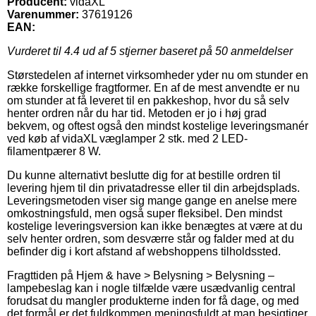
Producent:
vidaXL
Varenummer:
37619126
EAN:
Vurderet til
4.4
ud af 5 stjerner baseret på
50
anmeldelser
Størstedelen af internet virksomheder yder nu om stunder en
række forskellige fragtformer. En af de mest anvendte er nu
om stunder at få leveret til en pakkeshop, hvor du så selv
henter ordren når du har tid. Metoden er jo i høj grad
bekvem, og oftest også den mindst kostelige leveringsmanér
ved køb af vidaXL væglamper 2 stk. med 2 LED-
filamentpærer 8 W.
Du kunne alternativt beslutte dig for at bestille ordren til
levering hjem til din privatadresse eller til din arbejdsplads.
Leveringsmetoden viser sig mange gange en anelse mere
omkostningsfuld, men også super fleksibel. Den mindst
kostelige leveringsversion kan ikke benægtes at være at du
selv henter ordren, som desværre står og falder med at du
befinder dig i kort afstand af webshoppens tilholdssted.
Fragttiden på Hjem & have > Belysning > Belysning –
lampebeslag kan i nogle tilfælde være usædvanlig central
forudsat du mangler produkterne inden for få dage, og med
det formål er det fuldkommen meningsfuldt at man besigtiger