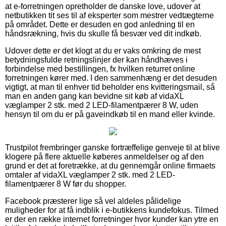
at e-forretningen opretholder de danske love, udover at
netbutikken tit ses til af eksperter som mestrer vedtægterne
på området. Dette er desuden en god anledning til en
håndsrækning, hvis du skulle få besvær ved dit indkøb.
Udover dette er det klogt at du er vaks omkring de mest
betydningsfulde retningslinjer der kan håndhæves i
forbindelse med bestillingen, fx hvilken returret online
forretningen kører med. I den sammenhæng er det desuden
vigtigt, at man til enhver tid beholder ens kvitteringsmail, så
man en anden gang kan bevidne sit køb af vidaXL
væglamper 2 stk. med 2 LED-filamentpærer 8 W, uden
hensyn til om du er på gaveindkøb til en mand eller kvinde.
Trustpilot frembringer ganske fortræffelige genveje til at blive
klogere på flere aktuelle køberes anmeldelser og af den
grund er det at foretrække, at du gennemgår online firmaets
omtaler af vidaXL væglamper 2 stk. med 2 LED-
filamentpærer 8 W før du shopper.
Facebook præsterer lige så vel aldeles pålidelige
muligheder for at få indblik i e-butikkens kundefokus. Tilmed
er der en række internet forretninger hvor kunder kan ytre en