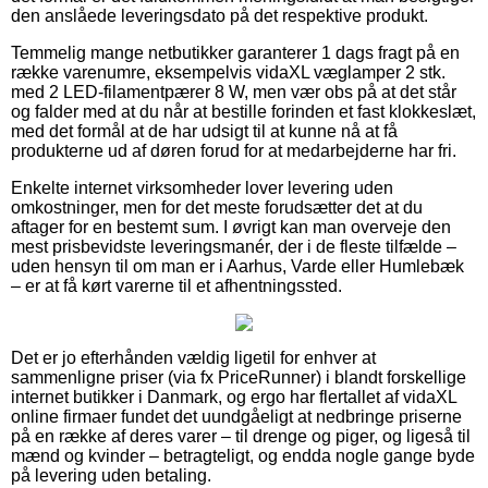
den anslåede leveringsdato på det respektive produkt.
Temmelig mange netbutikker garanterer 1 dags fragt på en
række varenumre, eksempelvis vidaXL væglamper 2 stk.
med 2 LED-filamentpærer 8 W, men vær obs på at det står
og falder med at du når at bestille forinden et fast klokkeslæt,
med det formål at de har udsigt til at kunne nå at få
produkterne ud af døren forud for at medarbejderne har fri.
Enkelte internet virksomheder lover levering uden
omkostninger, men for det meste forudsætter det at du
aftager for en bestemt sum. I øvrigt kan man overveje den
mest prisbevidste leveringsmanér, der i de fleste tilfælde –
uden hensyn til om man er i Aarhus, Varde eller Humlebæk
– er at få kørt varerne til et afhentningssted.
Det er jo efterhånden vældig ligetil for enhver at
sammenligne priser (via fx PriceRunner) i blandt forskellige
internet butikker i Danmark, og ergo har flertallet af vidaXL
online firmaer fundet det uundgåeligt at nedbringe priserne
på en række af deres varer – til drenge og piger, og ligeså til
mænd og kvinder – betragteligt, og endda nogle gange byde
på levering uden betaling.