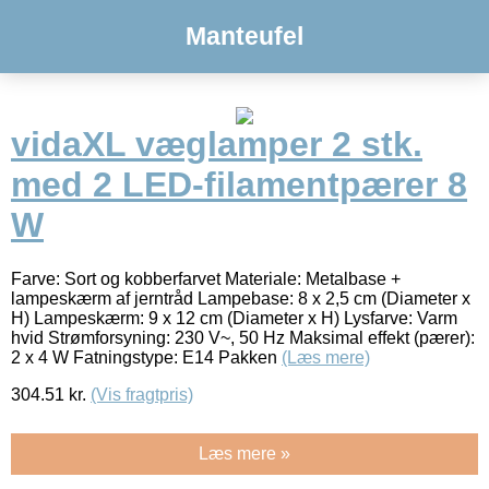
Manteufel
vidaXL væglamper 2 stk.
med 2 LED-filamentpærer 8
W
Farve: Sort og kobberfarvet Materiale: Metalbase +
lampeskærm af jerntråd Lampebase: 8 x 2,5 cm (Diameter x
H) Lampeskærm: 9 x 12 cm (Diameter x H) Lysfarve: Varm
hvid Strømforsyning: 230 V~, 50 Hz Maksimal effekt (pærer):
2 x 4 W Fatningstype: E14 Pakken
(Læs mere)
304.51
kr.
(Vis fragtpris)
Læs mere »