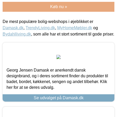
Køb nu »
De mest populære bolig-webshops i øjeblikket er
Damask.dk
,
TrendyLiving.dk
,
MyHomeMøbler.dk
og
Bydahlliving.dk
, som alle har et stort sortiment til gode priser.
Georg Jensen Damask er anerkendt dansk
designbrand, og i deres sortiment finder du produkter til
badet, bordet, køkkenet, sengen og andet tilbehør. Klik
her for at se deres udvalg.
Se udvalget på Damask.dk