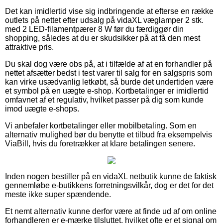
Det kan imidlertid vise sig indbringende at efterse en række
outlets på nettet efter udsalg på vidaXL væglamper 2 stk.
med 2 LED-filamentpærer 8 W før du færdiggør din
shopping, således at du er skudsikker på at få den mest
attraktive pris.
Du skal dog være obs på, at i tilfælde af at en forhandler på
nettet afsætter bedst i test varer til salg for en salgspris som
kan virke usædvanlig letkøbt, så burde det undertiden være
et symbol på en uægte e-shop. Kortbetalinger er imidlertid
omfavnet af et regulativ, hvilket passer på dig som kunde
imod uægte e-shops.
Vi anbefaler kortbetalinger eller mobilbetaling. Som en
alternativ mulighed bør du benytte et tilbud fra eksempelvis
ViaBill, hvis du foretrækker at klare betalingen senere.
Inden nogen bestiller på en vidaXL netbutik kunne de faktisk
gennemløbe e-butikkens forretningsvilkår, dog er det for det
meste ikke super spændende.
Et nemt alternativ kunne derfor være at finde ud af om online
forhandleren er e-mærke tilsluttet, hvilket ofte er et signal om