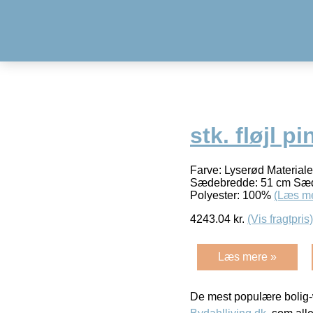
stk. fløjl pi
Farve: Lyserød Materiale
Sædebredde: 51 cm Sæded
Polyester: 100%
(Læs m
4243.04
kr.
(Vis fragtpris)
Læs mere »
De mest populære bolig-