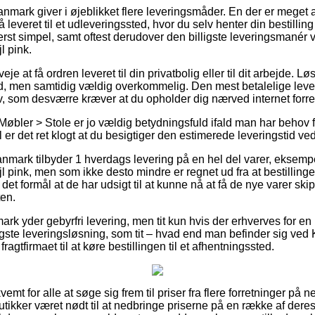
ark giver i øjeblikket flere leveringsmåder. En der er meget a
 leveret til et udleveringssted, hvor du selv henter din bestilling
erst simpel, samt oftest derudover den billigste leveringsmanér
l pink.
eje at få ordren leveret til din privatbolig eller til dit arbejde. 
d, men samtidig vældig overkommelig. Den mest betalelige leveri
v, som desværre kræver at du opholder dig nærved internet forr
Møbler > Stole er jo vældig betydningsfuld ifald man har behov 
 er det ret klogt at du besigtiger den estimerede leveringstid ve
Danmark tilbyder 1 hverdags levering på en hel del varer, eksemp
øjl pink, men som ikke desto mindre er regnet ud fra at bestilling
et formål at de har udsigt til at kunne nå at få de nye varer ski
ten.
ark yder gebyrfri levering, men tit kun hvis der erhverves for e
igste leveringsløsning, som tit – hvad end man befinder sig v
 fragtfirmaet til at køre bestillingen til et afhentningssted.
mt for alle at søge sig frem til priser fra flere forretninger på n
utikker været nødt til at nedbringe priserne på en række af deres