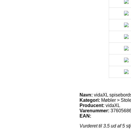
Navn:
vidaXL spisebordsst
Kategori:
Møbler > Stol
Producent:
vidaXL
Varenummer:
3760568
EAN:
Vurderet til
3.5
ud af 5 st