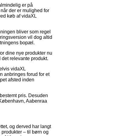
lmindelig er på
 når der er mulighed for
 ved køb af vidaXL
Løsningen bliver som regel
ngsversion vil dog altid
etningens bopæl.
for dine nye produkter nu
d det relevante produkt.
elvis vidaXL
en anbringes forud for et
ppet afsted inden
n bestemt pris. Desuden
ed København, Aabenraa
ettet, og derved har langt
 produkter – til børn og