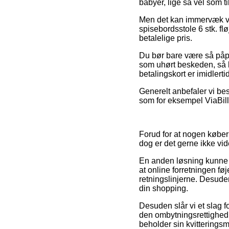
babyer, lige så vel som t
Men det kan immervæk vis
spisebordsstole 6 stk. fl
betalelige pris.
Du bør bare være så påpas
som uhørt beskeden, så 
betalingskort er imidlert
Generelt anbefaler vi be
som for eksempel ViaBill,
Forud for at nogen køber
dog er det gerne ikke vid
En anden løsning kunne d
at online forretningen føj
retningslinjerne. Desuden
din shopping.
Desuden slår vi et slag 
den ombytningsrettighed 
beholder sin kvitteringsm