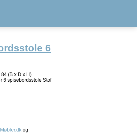
ordsstole 6
 84 (B x D x H)
6 spisebordsstole Stof:
øbler.dk
og