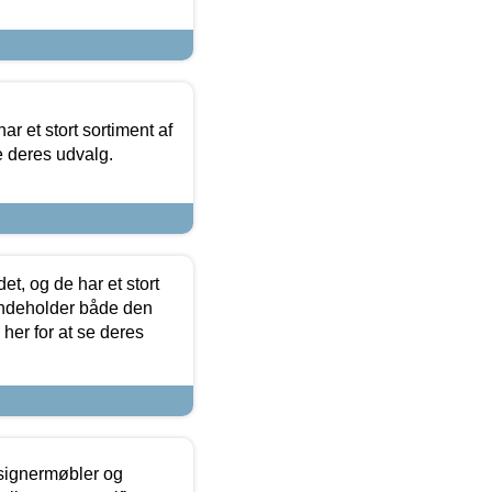
ar et stort sortiment af
e deres udvalg.
t, og de har et stort
 indeholder både den
 her for at se deres
esignermøbler og