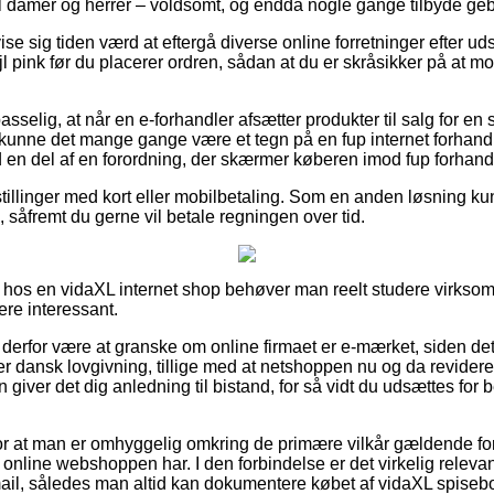
il damer og herrer – voldsomt, og endda nogle gange tilbyde geby
e sig tiden værd at eftergå diverse online forretninger efter ud
øjl pink før du placerer ordren, sådan at du er skråsikker på at 
selig, at når en e-forhandler afsætter produkter til salg for en 
kunne det mange gange være et tegn på en fup internet forhand
id en del af en forordning, der skærmer køberen imod fup forhandl
stillinger med kort eller mobilbetaling. Som en anden løsning k
 såfremt du gerne vil betale regningen over tid.
 hos en vidaXL internet shop behøver man reelt studere virkso
ere interessant.
erfor være at granske om online firmaet er e-mærket, siden det
er dansk lovgivning, tillige med at netshoppen nu og da revideres 
 giver det dig anledning til bistand, for så vidt du udsættes for
for at man er omhyggelig omkring de primære vilkår gældende fo
online webshoppen har. I den forbindelse er det virkelig relevan
ail, således man altid kan dokumentere købet af vidaXL spisebord