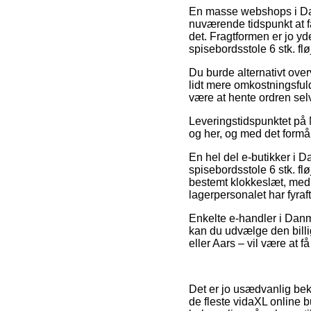
En masse webshops i Danm
nuværende tidspunkt at få
det. Fragtformen er jo yd
spisebordsstole 6 stk. fløj
Du burde alternativt overv
lidt mere omkostningsful
være at hente ordren sel
Leveringstidspunktet på 
og her, og med det formål
En hel del e-butikker i 
spisebordsstole 6 stk. fl
bestemt klokkeslæt, med d
lagerpersonalet har fyraf
Enkelte e-handler i Danm
kan du udvælge den bill
eller Aars – vil være at få
Det er jo usædvanlig bekve
de fleste vidaXL online b