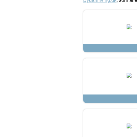
Bydahlliving.dk
, som alle