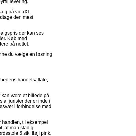
rfri levering.
salg på vidaXL
modtage den mest
salgspris der kan ses
ler. Køb med
ere på nettet.
unne du vælge en løsning
mhedens handelsaftale,
 kan være et billede på
af jurister der er inde i
 besvær i forbindelse med
r handlen, til eksempel
t, at man stadig
sstole 6 stk. fløjl pink,