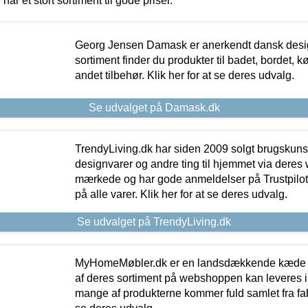
 har et stort sortiment til gode priser.
Georg Jensen Damask er anerkendt dansk desig
sortiment finder du produkter til badet, bordet, 
andet tilbehør. Klik her for at se deres udvalg.
Se udvalget på Damask.dk
TrendyLiving.dk har siden 2009 solgt brugskunst, 
designvarer og andre ting til hjemmet via deres
mærkede og har gode anmeldelser på Trustpilot,
på alle varer. Klik her for at se deres udvalg.
Se udvalget på TrendyLiving.dk
MyHomeMøbler.dk er en landsdækkende kæde m
af deres sortiment på webshoppen kan leveres i
mange af produkterne kommer fuld samlet fra fabr