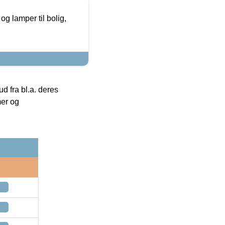
g lamper til bolig,
 fra bl.a. deres
mer og