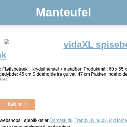
Manteufel
vidaXL spiseb
nk
: Fløjlsbetræk + krydsfinérstel + metalben Produktmål: 60 x 55 x
ybde: 45 cm Siddehøjde fra gulvet: 47 cm Pakken indeholder 
ere)
Køb nu »
webshops i øjeblikket er
Damask.dk
,
TrendyLiving.dk
,
MyHomeM