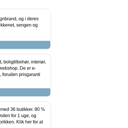
nbrand, og i deres
køkkenet, sengen og
boligtilbehør, interiør,
 webshop. De er e-
 foruden prisgaranti
ed 36 butikker. 80 %
nden for 1 uge, og
ikken. Klik her for at