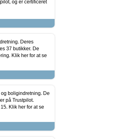
lot, og er certificeret
ndretning. Deres
s 37 butikker. De
ing. Klik her for at se
 og boligindretning. De
r på Trustpilot.
5. Klik her for at se