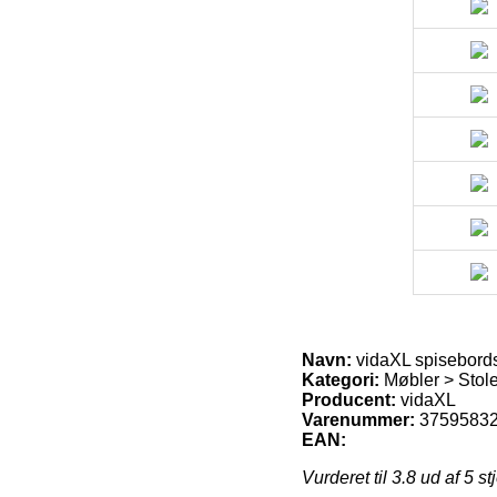
Navn:
vidaXL spisebordsst
Kategori:
Møbler > Stol
Producent:
vidaXL
Varenummer:
3759583
EAN:
Vurderet til
3.8
ud af 5 st