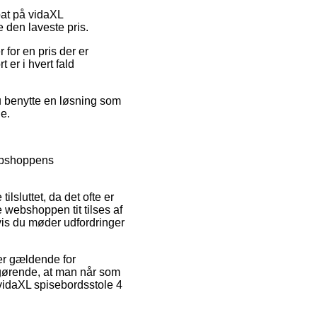
bat på vidaXL
e den laveste pris.
for en pris der er
 er i hvert fald
du benytte en løsning som
e.
webshoppens
sluttet, da det ofte er
 webshoppen tit tilses af
vis du møder udfordringer
er gældende for
afgørende, at man når som
 vidaXL spisebordsstole 4