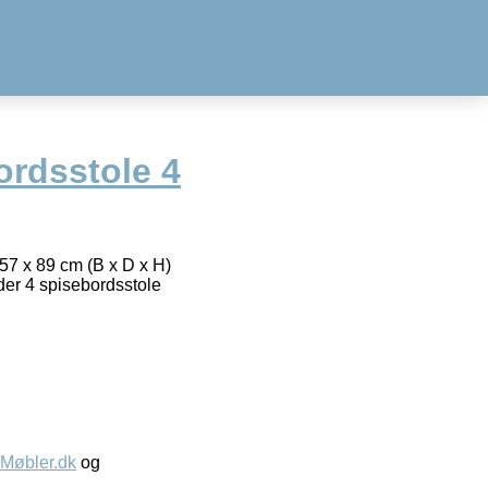
ordsstole 4
57 x 89 cm (B x D x H)
er 4 spisebordsstole
øbler.dk
og