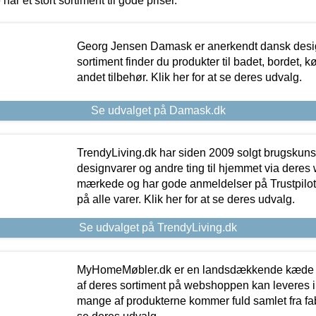
 har et stort sortiment til gode priser.
Georg Jensen Damask er anerkendt dansk desig
sortiment finder du produkter til badet, bordet, 
andet tilbehør. Klik her for at se deres udvalg.
Se udvalget på Damask.dk
TrendyLiving.dk har siden 2009 solgt brugskunst, 
designvarer og andre ting til hjemmet via deres
mærkede og har gode anmeldelser på Trustpilot,
på alle varer. Klik her for at se deres udvalg.
Se udvalget på TrendyLiving.dk
MyHomeMøbler.dk er en landsdækkende kæde m
af deres sortiment på webshoppen kan leveres i
mange af produkterne kommer fuld samlet fra fabr