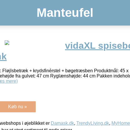
Manteufel
vidaXL spiseb
nk
: Fløjlsbetræk + krydsfinérstel + bøgetræsben Produktmål: 45 x 
øjde fra gulvet: 47 cm Ryglænshøjde: 44 cm Pakken indehold
æs mere)
Køb nu »
webshops i øjeblikket er
Damask.dk
,
TrendyLiving.dk
,
MyHomeM