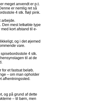
 er meget anvendt er p.t.
 Denne er nemlig ret så
sstole 4 stk. fløjl pink.
t arbejde.
. Den mest letkøbte type
med kort afstand til e-
ikkeligt, og i det øjemed
dkommende vare.
spisebordsstole 4 stk.
 hensynstagen til at de
d.
 for et fastsat beløb.
gange – om man opholder
 et afhentningssted.
et, og på grund af dette
kterne – til børn, men