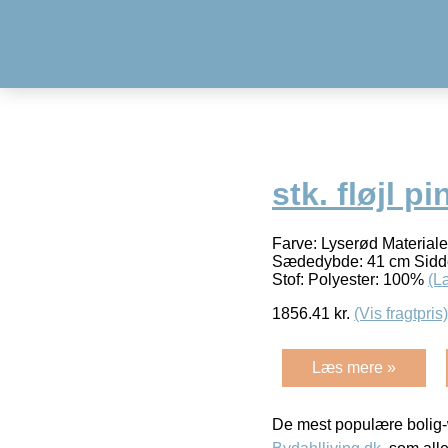
stk. fløjl pi
Farve: Lyserød Materiale
Sædedybde: 41 cm Siddeh
Stof: Polyester: 100%
(L
1856.41
kr.
(Vis fragtpris)
Læs mere »
De mest populære bolig-