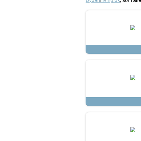
Bydahlliving.dk
, som alle