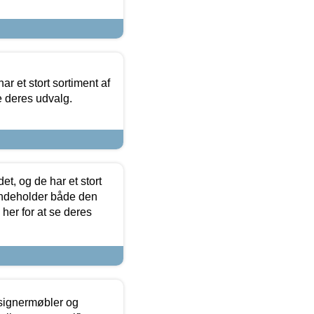
ar et stort sortiment af
e deres udvalg.
t, og de har et stort
 indeholder både den
 her for at se deres
esignermøbler og