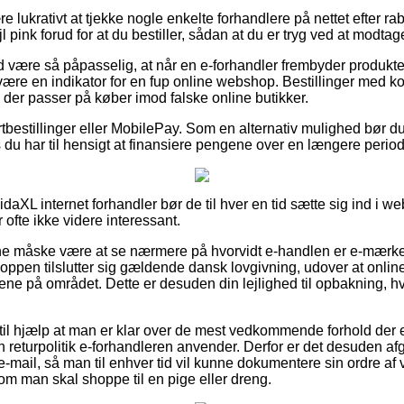
e lukrativt at tjekke nogle enkelte forhandlere på nettet efter ra
jl pink forud for at du bestiller, sådan at du er tryg ved at modtag
 være så påpasselig, at når en e-forhandler frembyder produkter 
være en indikator for en fup online webshop. Bestillinger med kort
v, der passer på køber imod falske online butikker.
ortbestillinger eller MobilePay. Som en alternativ mulighed bør 
 du har til hensigt at finansiere pengene over en længere period
daXL internet forhandler bør de til hver en tid sætte sig ind i 
 ofte ikke videre interessant.
måske være at se nærmere på hvorvidt e-handlen er e-mærke til
oppen tilslutter sig gældende dansk lovgivning, udover at online
vene på området. Dette er desuden din lejlighed til opbakning, h
il hjælp at man er klar over de mest vedkommende forhold der 
ken returpolitik e-forhandleren anvender. Derfor er det desuden 
 e-mail, så man til enhver tid vil kunne dokumentere sin ordre af
gt om man skal shoppe til en pige eller dreng.