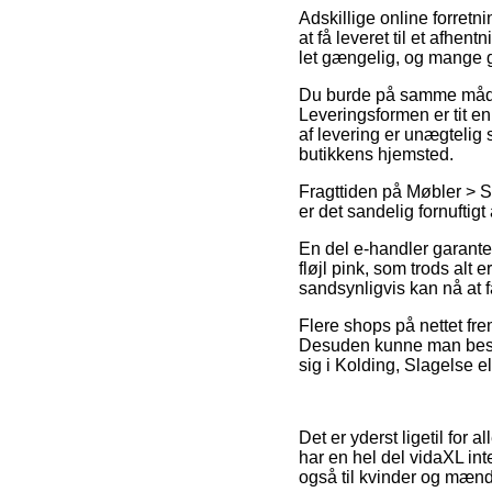
Adskillige online forretn
at få leveret til et afhe
let gængelig, og mange ga
Du burde på samme måde af
Leveringsformen er tit e
af levering er unægtelig 
butikkens hjemsted.
Fragttiden på Møbler > St
er det sandelig fornufti
En del e-handler garante
fløjl pink, som trods alt
sandsynligvis kan nå at
Flere shops på nettet fre
Desuden kunne man beslu
sig i Kolding, Slagelse el
Det er yderst ligetil for
har en hel del vidaXL in
også til kvinder og mænd 