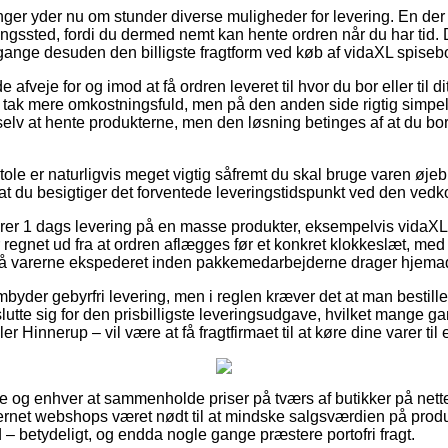
inger yder nu om stunder diverse muligheder for levering. En der
ntningssted, fordi du dermed nemt kan hente ordren når du har tid.
nge desuden den billigste fragtform ved køb af vidaXL spisebord
veje for og imod at få ordren leveret til hvor du bor eller til di
n tak mere omkostningsfuld, men på den anden side rigtig simpel
selv at hente produkterne, men den løsning betinges af at du bor 
ole er naturligvis meget vigtig såfremt du skal bruge varen øjebl
gt at du besigtiger det forventede leveringstidspunkt ved den ve
rer 1 dags levering på en masse produkter, eksempelvis vidaXL 
 er regnet ud fra at ordren aflægges før et konkret klokkeslæt, med
 få varerne ekspederet inden pakkemedarbejderne drager hjema
mbyder gebyrfri levering, men i reglen kræver det at man bestiller
tte sig for den prisbilligste leveringsudgave, hvilket mange 
ler Hinnerup – vil være at få fragtfirmaet til at køre dine varer til
 alle og enhver at sammenholde priser på tværs af butikker på nett
ternet webshops været nødt til at mindske salgsværdien på produ
– betydeligt, og endda nogle gange præstere portofri fragt.