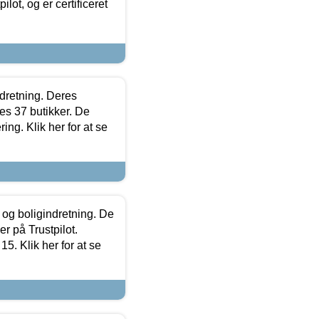
lot, og er certificeret
ndretning. Deres
s 37 butikker. De
ing. Klik her for at se
 og boligindretning. De
r på Trustpilot.
5. Klik her for at se