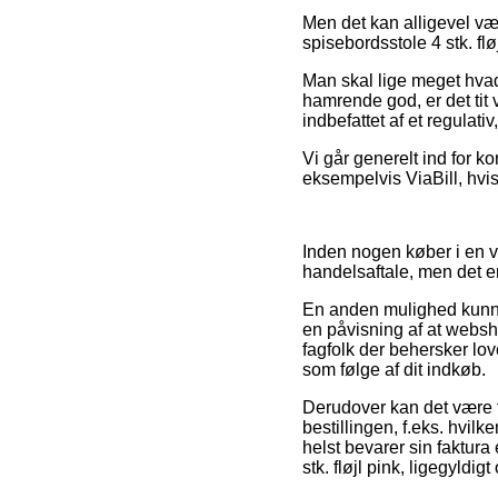
Men det kan alligevel vær
spisebordsstole 4 stk. flø
Man skal lige meget hvad
hamrende god, er det tit 
indbefattet af et regulati
Vi går generelt ind for k
eksempelvis ViaBill, hvis
Inden nogen køber i en vi
handelsaftale, men det er
En anden mulighed kunne 
en påvisning af at websh
fagfolk der behersker lo
som følge af dit indkøb.
Derudover kan det være t
bestillingen, f.eks. hvil
helst bevarer sin faktura
stk. fløjl pink, ligegyldi