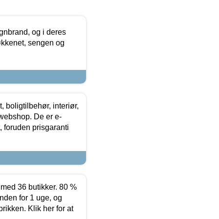
nbrand, og i deres
køkkenet, sengen og
boligtilbehør, interiør,
 webshop. De er e-
 foruden prisgaranti
ed 36 butikker. 80 %
nden for 1 uge, og
ikken. Klik her for at