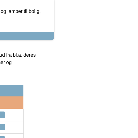
g lamper til bolig,
 fra bl.a. deres
mer og