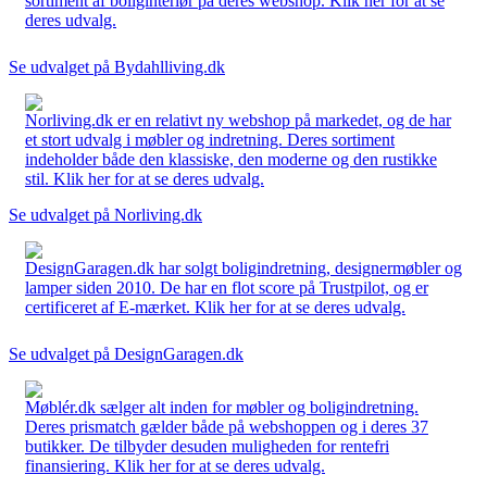
sortiment af boliginteriør på deres webshop. Klik her for at se
deres udvalg.
Se udvalget på Bydahlliving.dk
Norliving.dk er en relativt ny webshop på markedet, og de har
et stort udvalg i møbler og indretning. Deres sortiment
indeholder både den klassiske, den moderne og den rustikke
stil. Klik her for at se deres udvalg.
Se udvalget på Norliving.dk
DesignGaragen.dk har solgt boligindretning, designermøbler og
lamper siden 2010. De har en flot score på Trustpilot, og er
certificeret af E-mærket. Klik her for at se deres udvalg.
Se udvalget på DesignGaragen.dk
Møblér.dk sælger alt inden for møbler og boligindretning.
Deres prismatch gælder både på webshoppen og i deres 37
butikker. De tilbyder desuden muligheden for rentefri
finansiering. Klik her for at se deres udvalg.