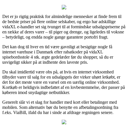
Det er jo rigtig praktisk for almindelige mennesker at finde frem til
de bedste priser på flere online selskaber, og ergo har adskillige
vidaXL e-handler set sig tvunget til at formindske udsalgspriserne på
en række af deres varer – til piger og drenge, og ligeledes til voksne
– betydeligt, og endda nogle gange garantere portofri fragt.
Det kan dog til hver en tid være gavnligt at besigtige nogle få
internet varehuse i Danmark efter rabatkoder på vidaXL
spisebordsstole 4 stk. ægte gedelæder før du shopper, så du er
usvigeligt sikker på at indhente den laveste pris.
Du skal imidlertid være obs på, at hvis en internet virksomhed
tilbyder varer til salg for en udsalgspris der virker uhørt letkøbt, er
det for det meste være en varsel om en uærlig online virksomhed.
Kortkøb er heldigvis indbefattet af en lovbestemmelse, der passer på
køberen imod snydagtige netbutikker.
Generelt slår vi et slag for handler med kort eller betalinger med
mobilen. Som alternativ bør du benytte en afbetalingsordning fra
f.eks. ViaBill, ifald du har i sinde at afdrage regningen senere.