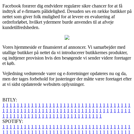
Facebook forærer dig endvidere regulære sikre chancer for at få
indtryk af e-firmaets pålidelighed. Desuden ses en række butikker på
nettet som giver folk mulighed for at levere en evaluering af
ordreforløbet, hvilket ydermere burde anvendes til at afveje
kundetilfredsheden.
Vores hjemmeside er finansieret af annoncer. Vi samarbejder med
utallige butikker på nettet da vi introducerer butikkernes produkter,
og indtjener provision hvis den besøgende vi sender videre foretager
et køb.
Vejledning vedrørende varer og e-forretninger opdateres nu og da,
men der tages forbehold for justeringer der måtte være foretaget efter
at vi sidst opdaterede websitets oplysninger.
BITLY:
1
1
1
1
1
1
1
1
1
1
1
1
1
1
1
1
1
1
1
1
1
1
1
1
1
1
1
1
1
1
1
1
1
1
1
1
1
1
1
1
1
1
1
1
1
1
1
1
1
1
1
1
1
1
1
1
1
1
1
1
1
1
1
1
1
1
1
1
1
1
1
1
1
1
1
1
1
1
1
1
1
1
1
1
1
1
1
1
1
1
1
1
1
1
1
1
1
1
1
1
SPOTIFY:
1
1
1
1
1
1
1
1
1
1
1
1
1
1
1
1
1
1
1
1
1
1
1
1
1
1
1
1
1
1
1
1
1
1
1
1
1
1
1
1
1
1
1
1
1
1
1
1
1
1
1
1
1
1
1
1
1
1
1
1
1
1
1
1
1
1
1
1
1
1
1
1