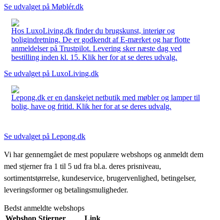
Se udvalget på Møblér.dk
Hos LuxoLiving.dk finder du brugskunst, interiør og
boligindretning. De er godkendt af E-mærket og har flotte
anmeldelser på Trustpilot. Levering sker næste dag ved
bestilling inden kl. 15. Klik her for at se deres udvalg.
Se udvalget på LuxoLiving.dk
Lepong.dk er en danskejet netbutik med møbler og lamper til
bolig, have og fritid. Klik her for at se deres udvalg.
Se udvalget på Lepong.dk
Vi har gennemgået de mest populære webshops og anmeldt dem
med stjerner fra 1 til 5 ud fra bl.a. deres prisniveau,
sortimentstørrelse, kundeservice, brugervenlighed, betingelser,
leveringsformer og betalingsmuligheder.
Bedst anmeldte webshops
Webshop
Stjerner
Link