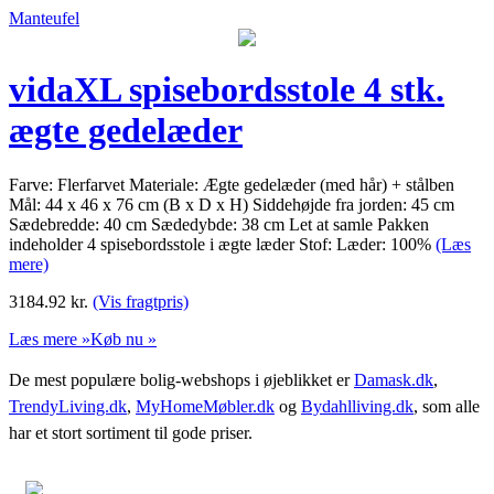
Manteufel
vidaXL spisebordsstole 4 stk.
ægte gedelæder
Farve: Flerfarvet Materiale: Ægte gedelæder (med hår) + stålben
Mål: 44 x 46 x 76 cm (B x D x H) Siddehøjde fra jorden: 45 cm
Sædebredde: 40 cm Sædedybde: 38 cm Let at samle Pakken
indeholder 4 spisebordsstole i ægte læder Stof: Læder: 100%
(Læs
mere)
3184.92
kr.
(Vis fragtpris)
Læs mere »
Køb nu »
De mest populære bolig-webshops i øjeblikket er
Damask.dk
,
TrendyLiving.dk
,
MyHomeMøbler.dk
og
Bydahlliving.dk
, som alle
har et stort sortiment til gode priser.