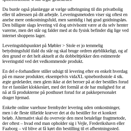
Du burde også planlægge at vælge udbringning til din privatbolig
eller til adressen på dit arbejde. Leveringsmetoden viser sig oftest en
anelse mere omkostningsfuld, men samtidig i høj grad gnidningsløs.
Den billigste slags levering vil dog utvivlsomt være at du selv henter
varerne, men det står og falder med at du fysisk befinder dig lige ved
internet shoppens lager.
Leveringstidspunktet på Møbler > Stole er jo temmelig
betydningsfuld ifald du står og skal bruge ordren øjeblikkeligt, og af
den grund er det helt aktuelt at du dobbelttjekker den estimerede
leveringstid ved det vedkommende produkt.
En del e-forhandlere stiller udsigt til levering efter en enkelt hverdag
på en masse produkter, eksempelvis vidaXL spisebordsstole 4 stk.
ægte gedelæder, men glem ikke at det beroer på at der bestilles forud
for et fastslået klokkeslæt, med det formål at de har mulighed for at
nå at få produkterne på posthuset forud for at pakkepersonalet
drager hjemad.
Enkelte online varehuse frembyder levering uden omkostninger,
men i de fleste tilfælde kræver det at du bestiller for et konkret
beløb. Alternativt skal du overveje den mest betalelige fragtmetode,
der oftest – hvad end man opholder sig i Vejle, Frederikshavn eller
Faaborg – vil blive at få kørt din bestilling til et afhentningssted.