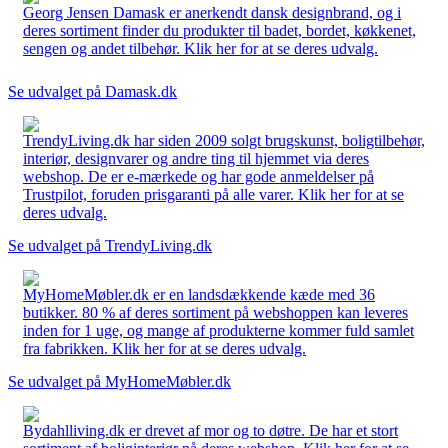
Georg Jensen Damask er anerkendt dansk designbrand, og i
deres sortiment finder du produkter til badet, bordet, køkkenet,
sengen og andet tilbehør. Klik her for at se deres udvalg.
Se udvalget på Damask.dk
TrendyLiving.dk har siden 2009 solgt brugskunst, boligtilbehør,
interiør, designvarer og andre ting til hjemmet via deres
webshop. De er e-mærkede og har gode anmeldelser på
Trustpilot, foruden prisgaranti på alle varer. Klik her for at se
deres udvalg.
Se udvalget på TrendyLiving.dk
MyHomeMøbler.dk er en landsdækkende kæde med 36
butikker. 80 % af deres sortiment på webshoppen kan leveres
inden for 1 uge, og mange af produkterne kommer fuld samlet
fra fabrikken. Klik her for at se deres udvalg.
Se udvalget på MyHomeMøbler.dk
Bydahlliving.dk er drevet af mor og to døtre. De har et stort