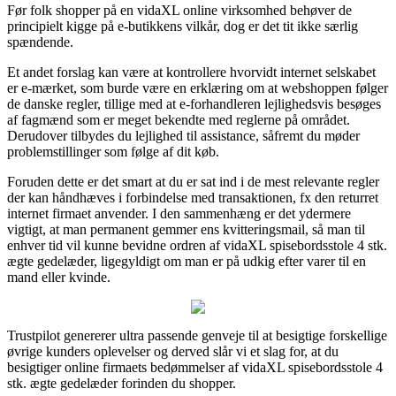
Før folk shopper på en vidaXL online virksomhed behøver de
principielt kigge på e-butikkens vilkår, dog er det tit ikke særlig
spændende.
Et andet forslag kan være at kontrollere hvorvidt internet selskabet
er e-mærket, som burde være en erklæring om at webshoppen følger
de danske regler, tillige med at e-forhandleren lejlighedsvis besøges
af fagmænd som er meget bekendte med reglerne på området.
Derudover tilbydes du lejlighed til assistance, såfremt du møder
problemstillinger som følge af dit køb.
Foruden dette er det smart at du er sat ind i de mest relevante regler
der kan håndhæves i forbindelse med transaktionen, fx den returret
internet firmaet anvender. I den sammenhæng er det ydermere
vigtigt, at man permanent gemmer ens kvitteringsmail, så man til
enhver tid vil kunne bevidne ordren af vidaXL spisebordsstole 4 stk.
ægte gedelæder, ligegyldigt om man er på udkig efter varer til en
mand eller kvinde.
Trustpilot genererer ultra passende genveje til at besigtige forskellige
øvrige kunders oplevelser og derved slår vi et slag for, at du
besigtiger online firmaets bedømmelser af vidaXL spisebordsstole 4
stk. ægte gedelæder forinden du shopper.