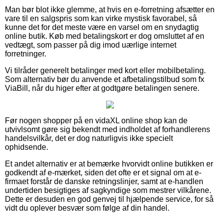
Man bør blot ikke glemme, at hvis en e-forretning afsætter en
vare til en salgspris som kan virke mystisk favorabel, så
kunne det for det meste være en varsel om en snydagtig
online butik. Køb med betalingskort er dog omsluttet af en
vedtægt, som passer på dig imod uærlige internet
forretninger.
Vi tilråder generelt betalinger med kort eller mobilbetaling.
Som alternativ bør du anvende et afbetalingstilbud som fx
ViaBill, når du higer efter at godtgøre betalingen senere.
Før nogen shopper på en vidaXL online shop kan de
utvivlsomt gøre sig bekendt med indholdet af forhandlerens
handelsvilkår, det er dog naturligvis ikke specielt
ophidsende.
Et andet alternativ er at bemærke hvorvidt online butikken er
godkendt af e-mærket, siden det ofte er et signal om at e-
firmaet forstår de danske retningslinjer, samt at e-handlen
undertiden besigtiges af sagkyndige som mestrer vilkårene.
Dette er desuden en god genvej til hjælpende service, for så
vidt du oplever besvær som følge af din handel.