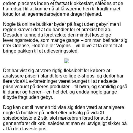
ordren placeres inden et fastsat klokkeslæt, således at de
har udsigt til at kunne nå at få varerne hen til fragtfirmaet
forud for at lagermedarbejderne drager hjemad.
Nogle få online butikker byder på fragt uden gebyr, men i
reglen kræver det at du handler for et præcist beløb.
Desuden kunne du foretrække den mindst kostelige
leveringsmetode, som mange gange – om man befinder sig
nær Odense, Hobro eller Vojens – vil blive at få dem til at
bringe pakken til et udleveringssted.
Det har vist sig at være rigtig fleksibelt for købere at
analysere priser i blandt forskellige e-shops, og derfor har
flere vidaXL e-forretninger været tvunget til at nedsætte
prisniveauet på deres produkter – til børn, og samtidig også
til damer og herrer – en hel del, og endda nogle gange
tilbyde fragt uden gebyr.
Dog kan det til hver en tid vise sig tiden værd at analysere
nogle få butikker på nettet efter udsalg på vidaXL
spisebordsstole 2 stk. stof mørkebrun forud for at du
gennemfører dit køb, således at man er usvigeligt sikker på
at få den laveste pris.