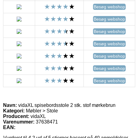
Besøg webshop
Besøg webshop
Besøg webshop
Besøg webshop
Besøg webshop
Besøg webshop
Besøg webshop
Navn:
vidaXL spisebordsstole 2 stk. stof mørkebrun
Kategori:
Møbler > Stole
Producent:
vidaXL
Varenummer:
37638471
EAN:
Vurderet til
4.2
ud af 5 stjerner baseret på
40
anmeldelser