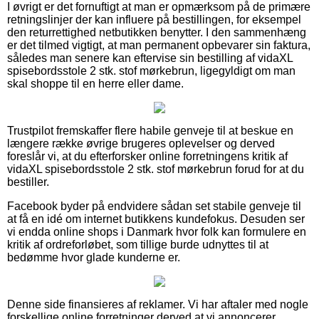
I øvrigt er det fornuftigt at man er opmærksom på de primære
retningslinjer der kan influere på bestillingen, for eksempel
den returrettighed netbutikken benytter. I den sammenhæng
er det tilmed vigtigt, at man permanent opbevarer sin faktura,
således man senere kan eftervise sin bestilling af vidaXL
spisebordsstole 2 stk. stof mørkebrun, ligegyldigt om man
skal shoppe til en herre eller dame.
Trustpilot fremskaffer flere habile genveje til at beskue en
længere række øvrige brugeres oplevelser og derved
foreslår vi, at du efterforsker online forretningens kritik af
vidaXL spisebordsstole 2 stk. stof mørkebrun forud for at du
bestiller.
Facebook byder på endvidere sådan set stabile genveje til
at få en idé om internet butikkens kundefokus. Desuden ser
vi endda online shops i Danmark hvor folk kan formulere en
kritik af ordreforløbet, som tillige burde udnyttes til at
bedømme hvor glade kunderne er.
Denne side finansieres af reklamer. Vi har aftaler med nogle
forskellige online forretninger derved at vi annoncerer