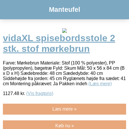
Manteufel
vidaXL spisebordsstole 2
stk. stof mørkebrun
Farve: Mørkebrun Materiale: Stof (100 % polyester), PP
(polypropylen), bøgetræ Fyld: Skum Mål: 50 x 56 x 84 cm (B
x D x H) Sædebredde: 48 cm Sædedybde: 40 cm
Siddehøjde fra jorden: 45 cm Ryglænets højde fra sædet: 41
cm Montering påkrævet: Ja Pakken indeh
(Læs mere)
1127.48
kr.
(Vis fragtpris)
Læs mere »
Køb nu »