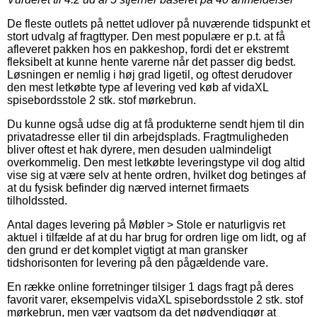
De fleste outlets på nettet udlover på nuværende tidspunkt et
stort udvalg af fragttyper. Den mest populære er p.t. at få
afleveret pakken hos en pakkeshop, fordi det er ekstremt
fleksibelt at kunne hente varerne når det passer dig bedst.
Løsningen er nemlig i høj grad ligetil, og oftest derudover
den mest letkøbte type af levering ved køb af vidaXL
spisebordsstole 2 stk. stof mørkebrun.
Du kunne også udse dig at få produkterne sendt hjem til din
privatadresse eller til din arbejdsplads. Fragtmuligheden
bliver oftest et hak dyrere, men desuden ualmindeligt
overkommelig. Den mest letkøbte leveringstype vil dog altid
vise sig at være selv at hente ordren, hvilket dog betinges af
at du fysisk befinder dig nærved internet firmaets
tilholdssted.
Antal dages levering på Møbler > Stole er naturligvis ret
aktuel i tilfælde af at du har brug for ordren lige om lidt, og af
den grund er det komplet vigtigt at man gransker
tidshorisonten for levering på den pågældende vare.
En række online forretninger tilsiger 1 dags fragt på deres
favorit varer, eksempelvis vidaXL spisebordsstole 2 stk. stof
mørkebrun, men vær vagtsom da det nødvendiggør at