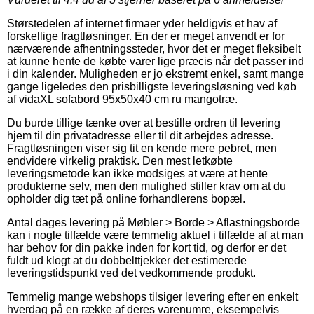
Størstedelen af internet firmaer yder heldigvis et hav af
forskellige fragtløsninger. En der er meget anvendt er for
nærværende afhentningssteder, hvor det er meget fleksibelt
at kunne hente de købte varer lige præcis når det passer ind
i din kalender. Muligheden er jo ekstremt enkel, samt mange
gange ligeledes den prisbilligste leveringsløsning ved køb
af vidaXL sofabord 95x50x40 cm ru mangotræ.
Du burde tillige tænke over at bestille ordren til levering
hjem til din privatadresse eller til dit arbejdes adresse.
Fragtløsningen viser sig tit en kende mere pebret, men
endvidere virkelig praktisk. Den mest letkøbte
leveringsmetode kan ikke modsiges at være at hente
produkterne selv, men den mulighed stiller krav om at du
opholder dig tæt på online forhandlerens bopæl.
Antal dages levering på Møbler > Borde > Aflastningsborde
kan i nogle tilfælde være temmelig aktuel i tilfælde af at man
har behov for din pakke inden for kort tid, og derfor er det
fuldt ud klogt at du dobbelttjekker det estimerede
leveringstidspunkt ved det vedkommende produkt.
Temmelig mange webshops tilsiger levering efter en enkelt
hverdag på en række af deres varenumre, eksempelvis