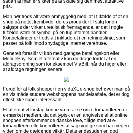
sådan at man er sikker på at skaffe sig den mest attraktive
pris.
Man bør trods alt være omhyggelig med, at i tilfælde af at en
shop på nettet frembyder deres produkter til salg for en
salgspris der virker urealistisk fremragende, er det i nogle
tilfælde være et symbol på en fup internet handler.
Kortbetalinger er trods alt inkluderet i en retningslinje, som
passer på folk imod snydagtige internet varehuse.
Generelt foreslår vi køb med gængse betalingskort eller
MobilePay. Som et alternativ kan du drage fordel af en
afdragsordning som for eksempel ViaBill, når du higer efter
at afdrage regningen senere.
Forud for at folk shopper i en vidaXL e-shop behøver man på
en vis måde studere webshoppens handelsaftale, det er dog
oftest ikke super interessant.
Et alternativt forslag kunne være at se om e-forhandleren er
e-mærket medlem, da det typisk er en angivelse af at online
shoppen efterkommer de danske love, tillige med at e-
forhandleren ofte kontrolleres af sagkyndige som har megen
viden om de gældende vilkår. Dette er desuden en god