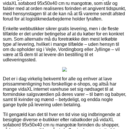
vidaXL sofabord 95x50x40 cm ru mangotræ, som står og
falder med at orden realiseres forinden et angivent tidspunkt,
med hensynstagen til at de kan nå at få varerne sendt afsted
forud for at logistikmedarbejderne holder fyraften.
Enkelte webbutikker sikrer gratis levering, men i de fleste
tilfælde er det under betingelse af at du køber for en konkret
sum. Som alternativ må du foretrække den mest letkøbte
type af levering, hvilket i mange tilfælde – uden hensyn til
om du opholder sig i Vejle, Vordingborg eller Jyllinge – vil
være at få dem til at levere din bestilling til et
udleveringssted.
Det er i dag virkelig bekvemt for alle og enhver at lave
prissammenligning hos forskellige e-shops, og altså har
mange vidaXL internet varehuse set sig nødsaget til at
formindske salgsværdien på deres varer – til børn og babyer,
samt til kvinder og mænd – betydeligt, og endda nogle
gange byde på levering uden betaling.
Til gengæld kan det til hver en tid vise sig indbringende at
besigtige diverse e-butikker efter rabatkoder på vidaXL
sofabord 95x50x40 cm ru mangotræ forinden du shopper,