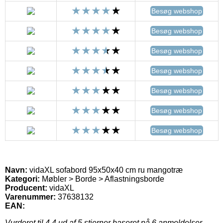
Besøg webshop
Besøg webshop
Besøg webshop
Besøg webshop
Besøg webshop
Besøg webshop
Besøg webshop
Navn:
vidaXL sofabord 95x50x40 cm ru mangotræ
Kategori:
Møbler > Borde > Aflastningsborde
Producent:
vidaXL
Varenummer:
37638132
EAN:
Vurderet til
4.4
ud af 5 stjerner baseret på
6
anmeldelser