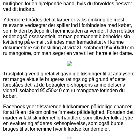
mulighed for en hjælpende hånd, hvis du forvoldes besvær
ved dit indkøb.
Ydermere tilrådes det at køber er vaks omkring de mest
relevante vedtægter der spiller ind i forbindelse med købet,
som fx den byttepolitik hjemmesiden anvender. I den relation
er det også essesentielt, at man permanent bibeholder sin
kvittering på e-mail, således man fremadrettet vil kunne
dokumentere sin bestilling af vidaXL sofabord 95x50x40 cm
ru mangotræ, om man søger en vare til en herre eller dame.
Trustpilot giver dig relativt gavnlige løsninger til at analysere
ret mange aktuelle brugeres ratings og på grund af dette
foreslåes det, at du betragter e-shoppens anmeldelser af
vidaXL sofabord 95x50x40 cm ru mangotræ forinden du
køber.
Facebook yder tilsvarende fuldkommen pålidelige chancer
for at få en idé om online firmaets pålidelighed. Foruden det
møder vi faktisk internet forhandlere som tilbyder folk at ytre
en evaluering af deres købsoplevelse, som også burde
bruges til at fornemme hvor tilfredse kunderne er.