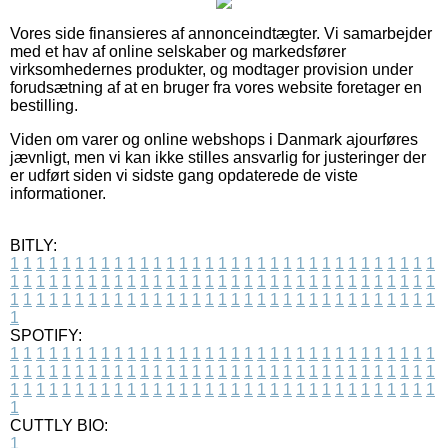
Vores side finansieres af annonceindtægter. Vi samarbejder
med et hav af online selskaber og markedsfører
virksomhedernes produkter, og modtager provision under
forudsætning af at en bruger fra vores website foretager en
bestilling.
Viden om varer og online webshops i Danmark ajourføres
jævnligt, men vi kan ikke stilles ansvarlig for justeringer der
er udført siden vi sidste gang opdaterede de viste
informationer.
BITLY:
1
1
1
1
1
1
1
1
1
1
1
1
1
1
1
1
1
1
1
1
1
1
1
1
1
1
1
1
1
1
1
1
1
1
1
1
1
1
1
1
1
1
1
1
1
1
1
1
1
1
1
1
1
1
1
1
1
1
1
1
1
1
1
1
1
1
1
1
1
1
1
1
1
1
1
1
1
1
1
1
1
1
1
1
1
1
1
1
1
1
1
1
1
1
1
1
1
1
1
1
SPOTIFY:
1
1
1
1
1
1
1
1
1
1
1
1
1
1
1
1
1
1
1
1
1
1
1
1
1
1
1
1
1
1
1
1
1
1
1
1
1
1
1
1
1
1
1
1
1
1
1
1
1
1
1
1
1
1
1
1
1
1
1
1
1
1
1
1
1
1
1
1
1
1
1
1
1
1
1
1
1
1
1
1
1
1
1
1
1
1
1
1
1
1
1
1
1
1
1
1
1
1
1
1
CUTTLY BIO:
1