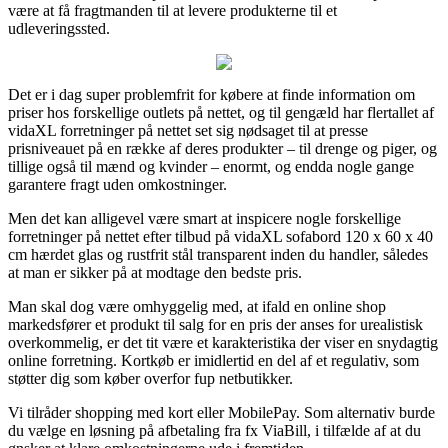
være at få fragtmanden til at levere produkterne til et
udleveringssted.
Det er i dag super problemfrit for købere at finde information om
priser hos forskellige outlets på nettet, og til gengæld har flertallet af
vidaXL forretninger på nettet set sig nødsaget til at presse
prisniveauet på en række af deres produkter – til drenge og piger, og
tillige også til mænd og kvinder – enormt, og endda nogle gange
garantere fragt uden omkostninger.
Men det kan alligevel være smart at inspicere nogle forskellige
forretninger på nettet efter tilbud på vidaXL sofabord 120 x 60 x 40
cm hærdet glas og rustfrit stål transparent inden du handler, således
at man er sikker på at modtage den bedste pris.
Man skal dog være omhyggelig med, at ifald en online shop
markedsfører et produkt til salg for en pris der anses for urealistisk
overkommelig, er det tit være et karakteristika der viser en snydagtig
online forretning. Kortkøb er imidlertid en del af et regulativ, som
støtter dig som køber overfor fup netbutikker.
Vi tilråder shopping med kort eller MobilePay. Som alternativ burde
du vælge en løsning på afbetaling fra fx ViaBill, i tilfælde af at du