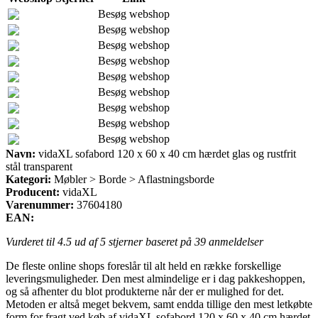
Besøg webshop
Besøg webshop
Besøg webshop
Besøg webshop
Besøg webshop
Besøg webshop
Besøg webshop
Besøg webshop
Besøg webshop
Navn:
vidaXL sofabord 120 x 60 x 40 cm hærdet glas og rustfrit
stål transparent
Kategori:
Møbler > Borde > Aflastningsborde
Producent:
vidaXL
Varenummer:
37604180
EAN:
Vurderet til
4.5
ud af 5 stjerner baseret på
39
anmeldelser
De fleste online shops foreslår til alt held en række forskellige
leveringsmuligheder. Den mest almindelige er i dag pakkeshoppen,
og så afhenter du blot produkterne når der er mulighed for det.
Metoden er altså meget bekvem, samt endda tillige den mest letkøbte
form for fragt ved køb af vidaXL sofabord 120 x 60 x 40 cm hærdet