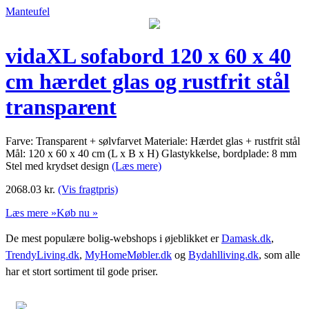
Manteufel
vidaXL sofabord 120 x 60 x 40
cm hærdet glas og rustfrit stål
transparent
Farve: Transparent + sølvfarvet Materiale: Hærdet glas + rustfrit stål
Mål: 120 x 60 x 40 cm (L x B x H) Glastykkelse, bordplade: 8 mm
Stel med krydset design
(Læs mere)
2068.03
kr.
(Vis fragtpris)
Læs mere »
Køb nu »
De mest populære bolig-webshops i øjeblikket er
Damask.dk
,
TrendyLiving.dk
,
MyHomeMøbler.dk
og
Bydahlliving.dk
, som alle
har et stort sortiment til gode priser.