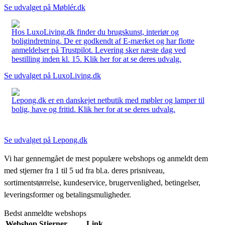
Se udvalget på Møblér.dk
Hos LuxoLiving.dk finder du brugskunst, interiør og
boligindretning. De er godkendt af E-mærket og har flotte
anmeldelser på Trustpilot. Levering sker næste dag ved
bestilling inden kl. 15. Klik her for at se deres udvalg.
Se udvalget på LuxoLiving.dk
Lepong.dk er en danskejet netbutik med møbler og lamper til
bolig, have og fritid. Klik her for at se deres udvalg.
Se udvalget på Lepong.dk
Vi har gennemgået de mest populære webshops og anmeldt dem
med stjerner fra 1 til 5 ud fra bl.a. deres prisniveau,
sortimentstørrelse, kundeservice, brugervenlighed, betingelser,
leveringsformer og betalingsmuligheder.
Bedst anmeldte webshops
Webshop
Stjerner
Link