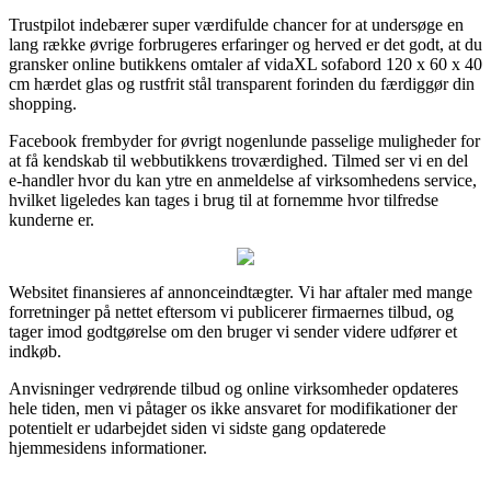
Trustpilot indebærer super værdifulde chancer for at undersøge en
lang række øvrige forbrugeres erfaringer og herved er det godt, at du
gransker online butikkens omtaler af vidaXL sofabord 120 x 60 x 40
cm hærdet glas og rustfrit stål transparent forinden du færdiggør din
shopping.
Facebook frembyder for øvrigt nogenlunde passelige muligheder for
at få kendskab til webbutikkens troværdighed. Tilmed ser vi en del
e-handler hvor du kan ytre en anmeldelse af virksomhedens service,
hvilket ligeledes kan tages i brug til at fornemme hvor tilfredse
kunderne er.
Websitet finansieres af annonceindtægter. Vi har aftaler med mange
forretninger på nettet eftersom vi publicerer firmaernes tilbud, og
tager imod godtgørelse om den bruger vi sender videre udfører et
indkøb.
Anvisninger vedrørende tilbud og online virksomheder opdateres
hele tiden, men vi påtager os ikke ansvaret for modifikationer der
potentielt er udarbejdet siden vi sidste gang opdaterede
hjemmesidens informationer.