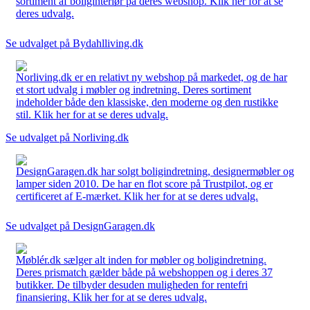
sortiment af boliginteriør på deres webshop. Klik her for at se
deres udvalg.
Se udvalget på Bydahlliving.dk
Norliving.dk er en relativt ny webshop på markedet, og de har
et stort udvalg i møbler og indretning. Deres sortiment
indeholder både den klassiske, den moderne og den rustikke
stil. Klik her for at se deres udvalg.
Se udvalget på Norliving.dk
DesignGaragen.dk har solgt boligindretning, designermøbler og
lamper siden 2010. De har en flot score på Trustpilot, og er
certificeret af E-mærket. Klik her for at se deres udvalg.
Se udvalget på DesignGaragen.dk
Møblér.dk sælger alt inden for møbler og boligindretning.
Deres prismatch gælder både på webshoppen og i deres 37
butikker. De tilbyder desuden muligheden for rentefri
finansiering. Klik her for at se deres udvalg.