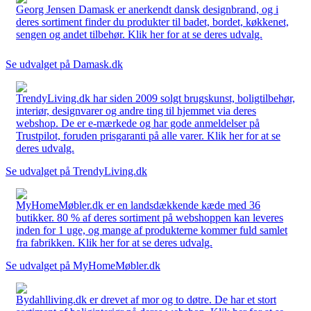
Georg Jensen Damask er anerkendt dansk designbrand, og i
deres sortiment finder du produkter til badet, bordet, køkkenet,
sengen og andet tilbehør. Klik her for at se deres udvalg.
Se udvalget på Damask.dk
TrendyLiving.dk har siden 2009 solgt brugskunst, boligtilbehør,
interiør, designvarer og andre ting til hjemmet via deres
webshop. De er e-mærkede og har gode anmeldelser på
Trustpilot, foruden prisgaranti på alle varer. Klik her for at se
deres udvalg.
Se udvalget på TrendyLiving.dk
MyHomeMøbler.dk er en landsdækkende kæde med 36
butikker. 80 % af deres sortiment på webshoppen kan leveres
inden for 1 uge, og mange af produkterne kommer fuld samlet
fra fabrikken. Klik her for at se deres udvalg.
Se udvalget på MyHomeMøbler.dk
Bydahlliving.dk er drevet af mor og to døtre. De har et stort