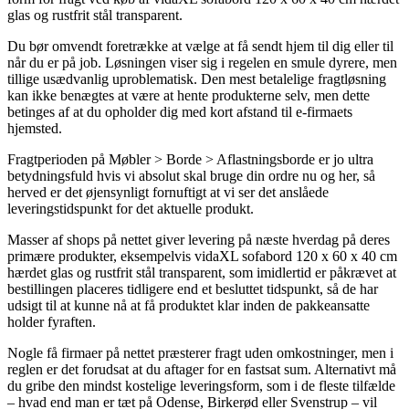
glas og rustfrit stål transparent.
Du bør omvendt foretrække at vælge at få sendt hjem til dig eller til
når du er på job. Løsningen viser sig i regelen en smule dyrere, men
tillige usædvanlig uproblematisk. Den mest betalelige fragtløsning
kan ikke benægtes at være at hente produkterne selv, men dette
betinges af at du opholder dig med kort afstand til e-firmaets
hjemsted.
Fragtperioden på Møbler > Borde > Aflastningsborde er jo ultra
betydningsfuld hvis vi absolut skal bruge din ordre nu og her, så
herved er det øjensynligt fornuftigt at vi ser det anslåede
leveringstidspunkt for det aktuelle produkt.
Masser af shops på nettet giver levering på næste hverdag på deres
primære produkter, eksempelvis vidaXL sofabord 120 x 60 x 40 cm
hærdet glas og rustfrit stål transparent, som imidlertid er påkrævet at
bestillingen placeres tidligere end et besluttet tidspunkt, så de har
udsigt til at kunne nå at få produktet klar inden de pakkeansatte
holder fyraften.
Nogle få firmaer på nettet præsterer fragt uden omkostninger, men i
reglen er det forudsat at du aftager for en fastsat sum. Alternativt må
du gribe den mindst kostelige leveringsform, som i de fleste tilfælde
– hvad end man er tæt på Odense, Birkerød eller Svenstrup – vil