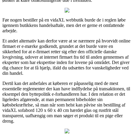
ønsker at klare omkostningerne ude i fremtiden.
Før nogen bestiller på en vidaXL webbutik burde de i reglen løbe
igennem butikkens handelsaftale, men det er gerne et omfattende
arbejde.
Et andet alternativ kan derfor være at se nærmere på hvorvidt online
firmaet er e-mærke godkendt, grundet at det burde være en
sikkerhed for at e-firmaet retter sig efter den officielle danske
lovgivning, udover at internet firmaet fra tid til anden gennemses af
eksperter som har ekspertise inden for lovene på området. Det giver
dig chance for at få hjælp, ifald du udsættes for vanskeligheder ved
din handel.
Dertil kan det anbefales at køberen er påpasselig med de mest
essentielle reglementer der kan have indflydelse på transaktionen, til
eksempel den byttepolitik e-forhandleren har. I den relation er det
ligeledes afgørende, at man permanent bibeholder sin
købsbekræftelse, så man når som helst kan påvise sin bestilling af
vidaXL sofabord 120 x 60 x 40 cm hærdet glas og rustfrit stål
transparent, uafhængig om man søger et produkt til en pige eller
dreng.