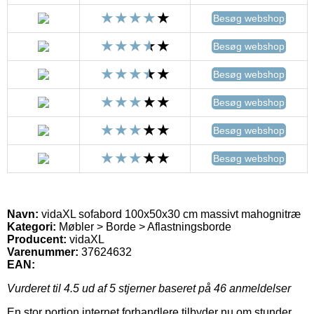
Besøg webshop
Besøg webshop
Besøg webshop
Besøg webshop
Besøg webshop
Besøg webshop
Navn:
vidaXL sofabord 100x50x30 cm massivt mahognitræ
Kategori:
Møbler > Borde > Aflastningsborde
Producent:
vidaXL
Varenummer:
37624632
EAN:
Vurderet til
4.5
ud af 5 stjerner baseret på
46
anmeldelser
En stor portion internet forhandlere tilbyder nu om stunder