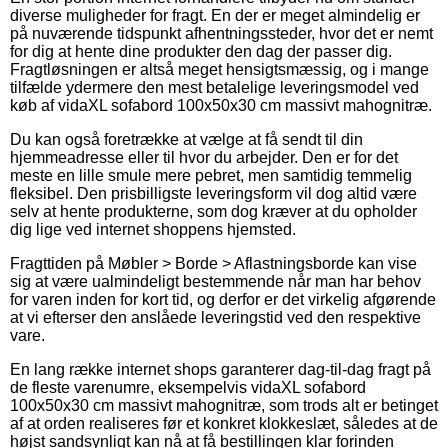
diverse muligheder for fragt. En der er meget almindelig er
på nuværende tidspunkt afhentningssteder, hvor det er nemt
for dig at hente dine produkter den dag der passer dig.
Fragtløsningen er altså meget hensigtsmæssig, og i mange
tilfælde ydermere den mest betalelige leveringsmodel ved
køb af vidaXL sofabord 100x50x30 cm massivt mahognitræ.
Du kan også foretrække at vælge at få sendt til din
hjemmeadresse eller til hvor du arbejder. Den er for det
meste en lille smule mere pebret, men samtidig temmelig
fleksibel. Den prisbilligste leveringsform vil dog altid være
selv at hente produkterne, som dog kræver at du opholder
dig lige ved internet shoppens hjemsted.
Fragttiden på Møbler > Borde > Aflastningsborde kan vise
sig at være ualmindeligt bestemmende når man har behov
for varen inden for kort tid, og derfor er det virkelig afgørende
at vi efterser den anslåede leveringstid ved den respektive
vare.
En lang række internet shops garanterer dag-til-dag fragt på
de fleste varenumre, eksempelvis vidaXL sofabord
100x50x30 cm massivt mahognitræ, som trods alt er betinget
af at orden realiseres før et konkret klokkeslæt, således at de
højst sandsynligt kan nå at få bestillingen klar forinden