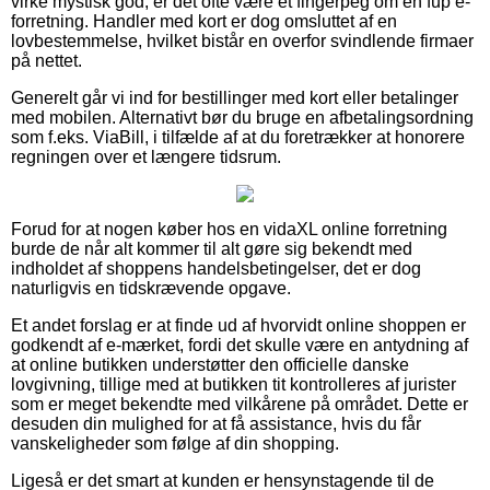
virke mystisk god, er det ofte være et fingerpeg om en fup e-
forretning. Handler med kort er dog omsluttet af en
lovbestemmelse, hvilket bistår en overfor svindlende firmaer
på nettet.
Generelt går vi ind for bestillinger med kort eller betalinger
med mobilen. Alternativt bør du bruge en afbetalingsordning
som f.eks. ViaBill, i tilfælde af at du foretrækker at honorere
regningen over et længere tidsrum.
Forud for at nogen køber hos en vidaXL online forretning
burde de når alt kommer til alt gøre sig bekendt med
indholdet af shoppens handelsbetingelser, det er dog
naturligvis en tidskrævende opgave.
Et andet forslag er at finde ud af hvorvidt online shoppen er
godkendt af e-mærket, fordi det skulle være en antydning af
at online butikken understøtter den officielle danske
lovgivning, tillige med at butikken tit kontrolleres af jurister
som er meget bekendte med vilkårene på området. Dette er
desuden din mulighed for at få assistance, hvis du får
vanskeligheder som følge af din shopping.
Ligeså er det smart at kunden er hensynstagende til de