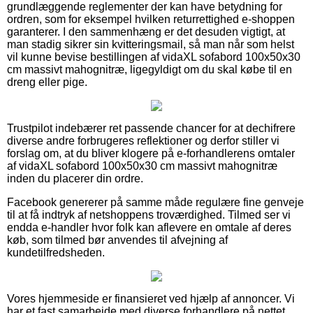
grundlæggende reglementer der kan have betydning for
ordren, som for eksempel hvilken returrettighed e-shoppen
garanterer. I den sammenhæng er det desuden vigtigt, at
man stadig sikrer sin kvitteringsmail, så man når som helst
vil kunne bevise bestillingen af vidaXL sofabord 100x50x30
cm massivt mahognitræ, ligegyldigt om du skal købe til en
dreng eller pige.
Trustpilot indebærer ret passende chancer for at dechifrere
diverse andre forbrugeres reflektioner og derfor stiller vi
forslag om, at du bliver klogere på e-forhandlerens omtaler
af vidaXL sofabord 100x50x30 cm massivt mahognitræ
inden du placerer din ordre.
Facebook genererer på samme måde regulære fine genveje
til at få indtryk af netshoppens troværdighed. Tilmed ser vi
endda e-handler hvor folk kan aflevere en omtale af deres
køb, som tilmed bør anvendes til afvejning af
kundetilfredsheden.
Vores hjemmeside er finansieret ved hjælp af annoncer. Vi
har et fast samarbejde med diverse forhandlere på nettet