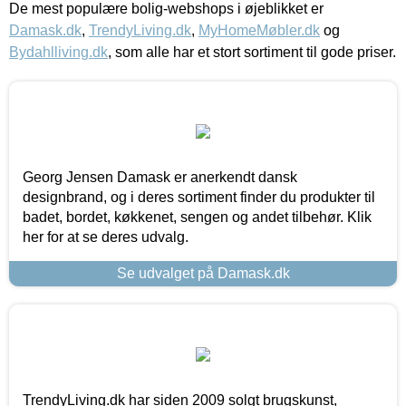
De mest populære bolig-webshops i øjeblikket er
Damask.dk
,
TrendyLiving.dk
,
MyHomeMøbler.dk
og
Bydahlliving.dk
, som alle har et stort sortiment til gode priser.
Georg Jensen Damask er anerkendt dansk
designbrand, og i deres sortiment finder du produkter til
badet, bordet, køkkenet, sengen og andet tilbehør. Klik
her for at se deres udvalg.
Se udvalget på Damask.dk
TrendyLiving.dk har siden 2009 solgt brugskunst,