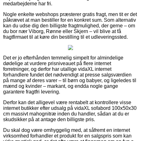
medarbejderne har fri.
Nogle enkelte webshops præsterer gratis fragt, men tit er det
påkrævet at man bestiller for en konkret sum. Som alternativ
kan du udse dig den billigste fragtmulighed, der gerne – om
du bor nær Viborg, Rønne eller Skjern – vil blive at få
fragtfirmaet til at køre din bestilling til et udleveringssted.
Det er jo efterhånden temmelig simpelt for almindelige
dødelige at vurdere prisniveauet på flere internet
forretninger, og derfor har utallige vidaXL internet
forhandlere fundet det nødvendigt at presse salgsværdien
på mange af deres varer – til børn og babyer, og ligeledes til
mænd og kvinder – markant, og endda nogle gange
garantere fragtfri levering.
Derfor kan det alligevel være rentabelt at kontrollere visse
internet butikker efter udsalg på vidaXL sofabord 100x50x30
cm massivt mahognitræ inden du handler, sådan at du er
skudsikker på at antage den billigste pris.
Du skal dog være omhyggelig med, at såfremt en internet
virksomhed forhandler et produkt for en salgspris som kan